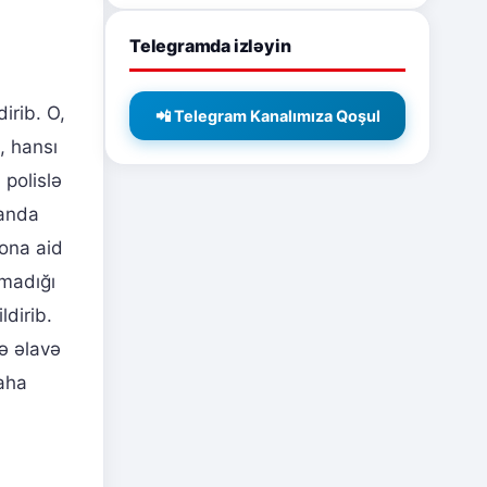
Telegramda izləyin
irib. O,
📲 Telegram Kanalımıza Qoşul
, hansı
 polislə
randa
 ona aid
ımadığı
ldirib.
ə əlavə
daha