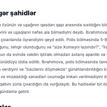
gər şahidlər
 özünün və uşağının qəsdən qapı arasında sıxıldığını bild
rini və uşaqların nəfəs ala bilmədiyini deyib. İbrahimova
a çıxarılanda öyrəndiyini qeyd edib. Polis bölməsində 5-6
ğunu, təhqir olunduğunu və "sizə Xomeyni lazımdır?", "İ
nun da evində vəkilin iştirakı olmadan axtarış aparılıb və
ürüldüyü iddia edilib. İbrahimova, polis bölməsində tan
verdiyini və "bacılarını döyməkdə" günahlandırıldığını bi
ı və imzalatdığı sənədləri oxumağa imkan verilmədiyini d
qabını zorla çıxardığını da vurğulayıb. Bu hadisələr bir 
gündəmə gətirir.