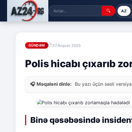
🔍
AZ
27.Avqust.2025
GÜNDƏM
Polis hicabı çıxarıb z
🎧 Məqaləni dinlə:
Bu yazı üçün səsli versiya
Binə qəsəbəsində insiden