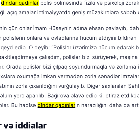
n
dindar qadınlar
polis bölməsində fiziki və psixoloji zorak
bağlı açıqlamalar ictimaiyyətdə geniş müzakirələrə səbəb 
əmin gün onlar İmam Hüseynin adına ehsan paylayıb, da
 polislərin onlara və övladlarına hücum etdiyini bildirən
i qeyd edib. O deyib: “Polislər üzərimizə hücum edərək b
sakitləşdirməyə çalışdım, polislər bizi sürüyərək, maşına
ar. Orada polislər bizi çılpaq soyundurmaqla və zorlama i
an şəxslərə oxumağa imkan vermədən zorla sənədlər imzal
ının zorla çıxarıldığını vurğulayıb. Digər saxlanılan Şəh
lum yerə aparılıb. Bağırova əlavə edib ki, etiraz etdikd
blər. Bu hadisə
dindar qadınlar
ın narazılığını daha da artı
 və iddialar