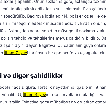
ə axtarış aparılıb. Onun sözlərinə görə, axtarışda təxmi
 müstəntiq iştirak edib, lakin vəkil olmayıb. Evin çölünd
ndürülüb. Bağırova iddia edir ki, polislər özləri ilə gət
yaları kimi təqdim edərək müsadirə ediblər. Evdən onun ş
ürülüb. Axtarışdan sonra yenidən müvəqqəti saxlama yerin
polisin təhdid və təhqirlərinə məruz qaldığını bildirib. D
 üzləşdirildiyini deyən Bağırova, bu qadınların guya onla
nin
İlham Əliyev
i tərifləyən bir qadının "niyə uşaqpulu təl
 və digər şahidliklər
kədəki haqsızlıqlara, Tərtər cinayətlərinə, qazilərin intihar
 yönəlib. O,
İlham Əliyev
in ölkə sərvətlərini taladığını və
gün İsrailin Fələstinə qarşı müharibəsinə də etiraz etmə