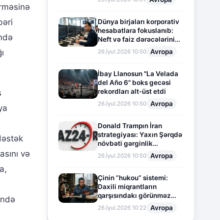
ərməsinə
bəri
Dünya birjaları korporativ
hesabatlara fokuslanıb:
ində
Neft və faiz dərəcələrinin
təsiri altında cari vəziyyət
Avropa
ı
26.İyul.2026 10:50
İbay Llanosun "La Velada
del Año 6" boks gecəsi
rekordları alt-üst etdi
s
Avropa
26.İyul.2026 10:50
ya
Donald Trampın İran
strategiyası: Yaxın Şərqdə
dəstək
növbəti gərginlik
mərhələsi
asını və
Avropa
26.İyul.2026 10:50
a,
Çinin “hukou” sistemi:
Daxili miqrantların
qarşısındakı görünməz
ində
sədd
Avropa
26.İyul.2026 10:22