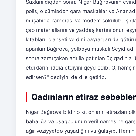
Saxlanıldıqdan sonra Nigar Bağırovanın evind
polis, o cümlədən qara maskalılar və Anar adlı
müşahidə kamerası və modem sökülüb, işıqlar sö
çap materiallarını və yaddaş kartını onun əş
kitabları, planşeti və dini bayraqları da göt
aparılan Bağırova, yolboyu maskalı Seyid adlı 
sonra zərərçəkən adı ilə gətirilən üç qadınla
etdiklərini iddia etdiyini qeyd edib. O, həmçi
edirsən?" dediyini də dilə gətirib.
Qadınların etiraz səbəbləri
Nigar Bağırova bildirib ki, onların etirazları öl
bahalığa və uşaqpulunun verilməməsinə qarşı
ağır vəziyyətdə yaşadığını vurğulayıb. Həmin 