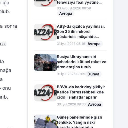
ılığa
televiziya fəaliyyətinə
fasilə verir
03.Avqust.2026 00:59
olub.
Avropa
ha sonra
ABŞ-da qızılca yayılması:
Son 35 ilin rekord
göstəricisi müşahidə
olunur
izə
Avropa
31.İyul.2026 05:46
Rusiya Ukraynanın iri
lə
şəhərlərini kütləvi raket və
dron atəşinə tutub
amağa
Dünya
31.İyul.2026 03:09
la
BBVA-da kadr dəyişikliyi:
ə onu
Karlos Torres rəhbərlikdə
rıb.
ciddi islahatlar aparır
Avropa
30.İyul.2026 09:33
Günəş panellərində gizli
təhlükə: Yanğın riski
barədə xəbərdarlıq