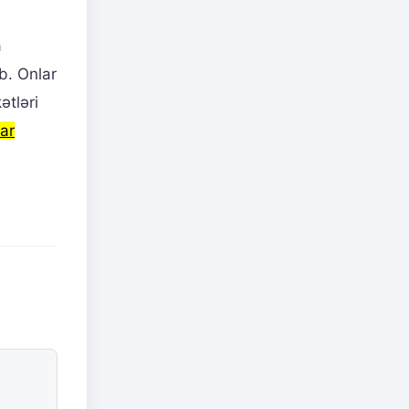
a
b. Onlar
ətləri
ar