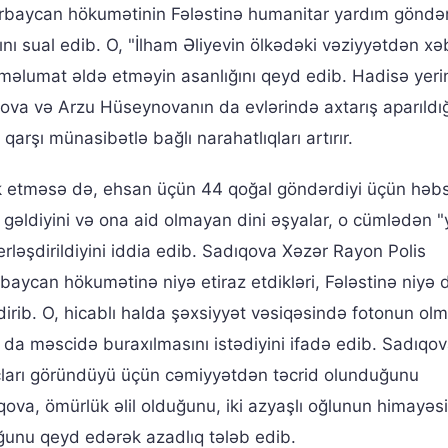
Azərbaycan hökumətinin Fələstinə humanitar yardım gönd
ı sual edib. O, "İlham Əliyevin ölkədəki vəziyyətdən xə
 məlumat əldə etməyin asanlığını qeyd edib. Hadisə yer
va və Arzu Hüseynovanın da evlərində axtarış aparıldığ
 qarşı münasibətlə bağlı narahatlıqları artırır.
k etməsə də, ehsan üçün 44 qoğal göndərdiyi üçün həb
 gəldiyini və ona aid olmayan dini əşyalar, o cümlədən "
rləşdirildiyini iddia edib. Sadıqova Xəzər Rayon Polis
baycan hökumətinə niyə etiraz etdikləri, Fələstinə niyə 
irib. O, hicablı halda şəxsiyyət vəsiqəsində fotonun olm
da məscidə buraxılmasını istədiyini ifadə edib. Sadıqov
açları göründüyü üçün cəmiyyətdən təcrid olunduğunu
ova, ömürlük əlil olduğunu, iki azyaşlı oğlunun himayəs
duğunu qeyd edərək azadlıq tələb edib.