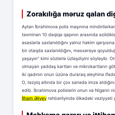
Zorakılığa məruz qalan di
Aytən İbrahimova polis maşınına mindirilərkən
təxminən 10 dəqiqə qapının arasında əzildiklə
əsaslarla saxlanıldığını yalnız hakim qarşısın
bir otaqda saxlanıldığını, məsxərəyə qoyuldu
yaşayın" kimi sözlərlə üzləşdiyini söyləyib. O
olmayan yaddaş kartları və mikrokartların göt
iki qadının onun üzünə duraraq əleyhinə ifadə 
O, təzyiq altında bir çox sənədə imza atdığın
edib. İbrahimova polislərin onun və Nigarın ni
İlham Əliyev
rəhbərliyində ölkədəki vəziyyəti 