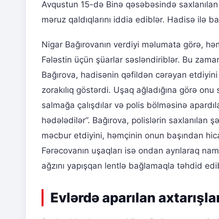
Avqustun 15-də Binə qəsəbəsində saxlanıla
məruz qaldıqlarını iddia ediblər. Hadisə ilə 
Nigar Bağırovanın verdiyi məlumata görə, h
Fələstin üçün şüarlar səsləndiriblər. Bu zaman
Bağırova, hadisənin qəfildən cərəyan etdiyin
zorakılıq göstərdi. Uşaq ağladığına görə onu 
salmağa çalışdılar və polis bölməsinə apardıl
hədələdilər”. Bağırova, polislərin saxlanıl
məcbur etdiyini, həmçinin onun başından hicab
Fərəcovanın uşaqları isə ondan ayrılaraq namə
ağzını yapışqan lentlə bağlamaqla təhdid edi
Evlərdə aparılan axtarışlar