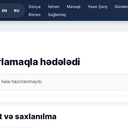
Dünya
İdman
Maraqlı
Yaxın Şərq
Gündə
EN
RU
Biznes
Sağlamlıq
orlamaqla hədələdi
 hələ hazırlanmayıb.
t və saxlanılma