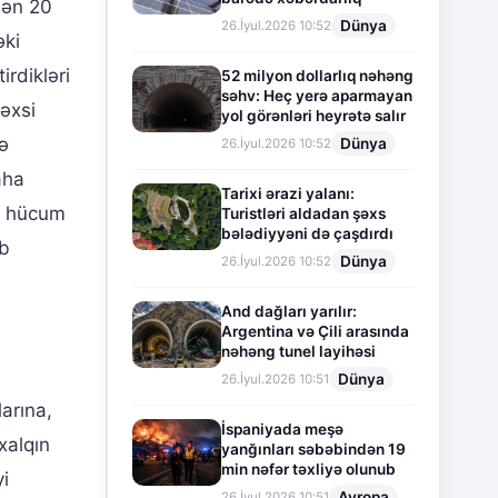
nən 20
Dünya
26.İyul.2026 10:52
əki
irdikləri
52 milyon dollarlıq nəhəng
səhv: Heç yerə aparmayan
əxsi
yol görənləri heyrətə salır
ə
Dünya
26.İyul.2026 10:52
aha
Tarixi ərazi yalanı:
ra hücum
Turistləri aldadan şəxs
bələdiyyəni də çaşdırdı
əb
Dünya
26.İyul.2026 10:52
And dağları yarılır:
Argentina və Çili arasında
nəhəng tunel layihəsi
Dünya
26.İyul.2026 10:51
larına,
İspaniyada meşə
 xalqın
yanğınları səbəbindən 19
min nəfər təxliyə olunub
yi
Avropa
26.İyul.2026 10:51