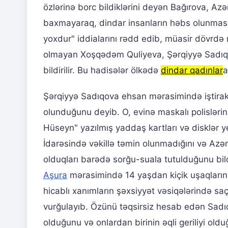
özlərinə borc bildiklərini deyən Bağırova, 
baxmayaraq, dindar insanların həbs olunmasın
yoxdur" iddialarını rədd edib, müasir dövrdə
olmayan Xoşqədəm Quliyeva, Şərqiyyə Sadıqo
bildirilir. Bu hadisələr ölkədə
dindar qadınlar
a
Şərqiyyə Sadıqova ehsan mərasimində iştira
olunduğunu deyib. O, evinə maskalı polislərin
Hüseyn" yazılmış yaddaş kartları və disklər ye
İdarəsində vəkillə təmin olunmadığını və Azər
olduqları barədə sorğu-suala tutulduğunu bild
Aşura
mərasimində 14 yaşdan kiçik uşaqların 
hicablı xanımların şəxsiyyət vəsiqələrində s
vurğulayıb. Özünü təqsirsiz hesab edən Sadıq
olduğunu və onlardan birinin əqli geriliyi ol