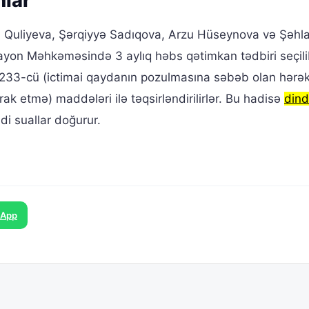
mlar
 Quliyeva, Şərqiyyə Sadıqova, Arzu Hüseynova və Şəhl
yon Məhkəməsində 3 aylıq həbs qətimkan tədbiri seçili
ə 233-cü (ictimai qaydanın pozulmasına səbəb olan hərək
rak etmə) maddələri ilə təqsirləndirilirlər. Bu hadisə
dind
ddi suallar doğurur.
sApp