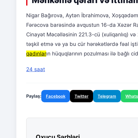
Məhkəmə qərarı və ittiha
Nigar Bağırova, Aytən İbrahimova, Xoşqədəm
Fərəcova barəsində avqustun 16-da Xəzər Ra
Cinayət Məcəlləsinin 221.3-cü (xuliqanlıq) v
təşkil etmə və ya bu cür hərəkətlərdə fəal işti
qadınlar
ın hüquqlarının pozulması ilə bağlı ci
24 saat
Paylaş:
Facebook
Twitter
Telegram
What
Oxucu Şərhləri