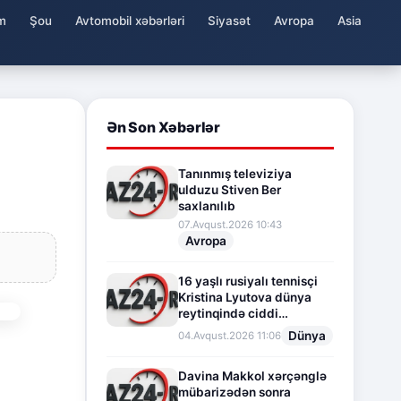
m
Şou
Avtomobil xəbərləri
Siyasət
Avropa
Asia
Ən Son Xəbərlər
Tanınmış televiziya
ulduzu Stiven Ber
saxlanılıb
07.Avqust.2026 10:43
Avropa
16 yaşlı rusiyalı tennisçi
Kristina Lyutova dünya
reytinqində ciddi
irəliləyişə imza atdı
Dünya
04.Avqust.2026 11:06
Davina Makkol xərçənglə
mübarizədən sonra