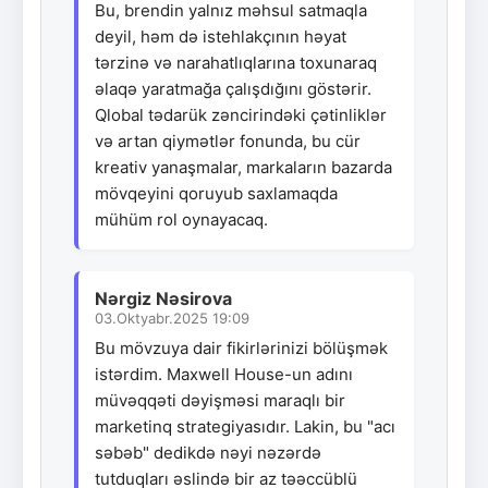
Bu, brendin yalnız məhsul satmaqla
deyil, həm də istehlakçının həyat
tərzinə və narahatlıqlarına toxunaraq
əlaqə yaratmağa çalışdığını göstərir.
Qlobal tədarük zəncirindəki çətinliklər
və artan qiymətlər fonunda, bu cür
kreativ yanaşmalar, markaların bazarda
mövqeyini qoruyub saxlamaqda
mühüm rol oynayacaq.
Nərgiz Nəsirova
03.Oktyabr.2025 19:09
Bu mövzuya dair fikirlərinizi bölüşmək
istərdim. Maxwell House-un adını
müvəqqəti dəyişməsi maraqlı bir
marketinq strategiyasıdır. Lakin, bu "acı
səbəb" dedikdə nəyi nəzərdə
tutduqları əslində bir az təəccüblü