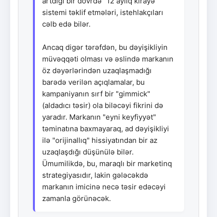
artdığı bir dövrdə "12 aylıq kirayə"
sistemi təklif etmələri, istehlakçıları
cəlb edə bilər.
Ancaq digər tərəfdən, bu dəyişikliyin
müvəqqəti olması və əslində markanın
öz dəyərlərindən uzaqlaşmadığı
barədə verilən açıqlamalar, bu
kampaniyanın sırf bir "gimmick"
(aldadıcı təsir) ola biləcəyi fikrini də
yaradır. Markanın "eyni keyfiyyət"
təminatına baxmayaraq, ad dəyişikliyi
ilə "orijinallıq" hissiyatından bir az
uzaqlaşdığı düşünülə bilər.
Ümumilikdə, bu, maraqlı bir marketinq
strategiyasıdır, lakin gələcəkdə
markanın imicinə necə təsir edəcəyi
zamanla görünəcək.