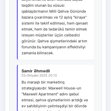
təqdim olunan bu xüsusi
qablaşdırmanın Milli Qəhvə Günündə
bazara çıxarılması və 12 aylıq "kirayə"
sistemi ilə təklif edilməsi, həm qənaət
etmək, həm də tədarükü təmin etmək
istəyən müştərilər üçün cəlbedici
görünür. Qəhvə qiymətlərindəki artım
fonunda bu kampaniyanın effektivliyi
zamanla bilinəcək.
Samir Əhmədli
03.Oktyabr.2025 20:13
Bu maraqlı bir marketinq
strategiyasıdır. Maxwell House-un
"Maxwell Apartment" adını qəbul
etməsi, qəhvə qiymətlərinin artdığı və
ev sahibliyinin çətinləşdiyi bir dövrdə