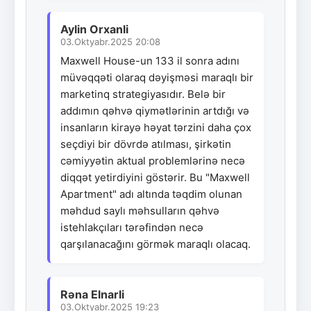
Aylin Orxanli
03.Oktyabr.2025 20:08
Maxwell House-un 133 il sonra adını
müvəqqəti olaraq dəyişməsi maraqlı bir
marketinq strategiyasıdır. Belə bir
addımın qəhvə qiymətlərinin artdığı və
insanların kirayə həyat tərzini daha çox
seçdiyi bir dövrdə atılması, şirkətin
cəmiyyətin aktual problemlərinə necə
diqqət yetirdiyini göstərir. Bu "Maxwell
Apartment" adı altında təqdim olunan
məhdud saylı məhsulların qəhvə
istehlakçıları tərəfindən necə
qarşılanacağını görmək maraqlı olacaq.
Rəna Elnarli
03.Oktyabr.2025 19:23