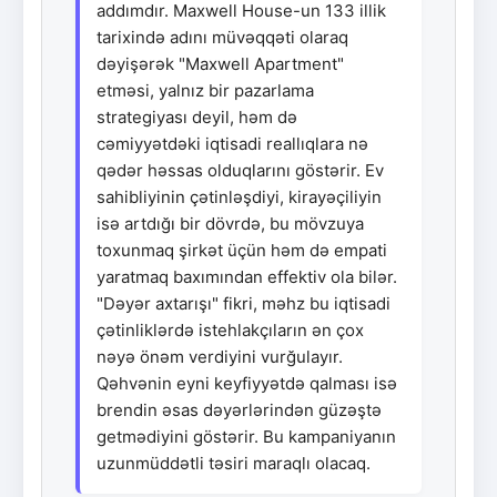
addımdır. Maxwell House-un 133 illik
tarixində adını müvəqqəti olaraq
dəyişərək "Maxwell Apartment"
etməsi, yalnız bir pazarlama
strategiyası deyil, həm də
cəmiyyətdəki iqtisadi reallıqlara nə
qədər həssas olduqlarını göstərir. Ev
sahibliyinin çətinləşdiyi, kirayəçiliyin
isə artdığı bir dövrdə, bu mövzuya
toxunmaq şirkət üçün həm də empati
yaratmaq baxımından effektiv ola bilər.
"Dəyər axtarışı" fikri, məhz bu iqtisadi
çətinliklərdə istehlakçıların ən çox
nəyə önəm verdiyini vurğulayır.
Qəhvənin eyni keyfiyyətdə qalması isə
brendin əsas dəyərlərindən güzəştə
getmədiyini göstərir. Bu kampaniyanın
uzunmüddətli təsiri maraqlı olacaq.