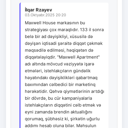
İlqar Rzayev
03.Oktyabr.2025 20:20
Maxwell House markasının bu
strategiyası çox maraqlıdır. 133 il sonra
belə bir ad dəyişikliyi, xüsusilə də
dəyişən iqtisadi şəraitə diqqət çəkmək
məqsədilə edilməsi, həqiqətən də
diqqətəlayiqdir. "Maxwell Apartment"
adı altında mövcud vəziyyətə işarə
etmələri, istehlakçıların gündəlik
həyatındakı dəyişiklikləri qabartmaq
baxımından cəlbedici bir marketinq
hərəkətidir. Qəhvə qiymətlərinin artdığı
bir dövrdə, bu cür kampaniyalarla
istehlakçıların diqqətini cəlb etmək və
eyni zamanda brendin aktuallığını
qorumaq, şübhəsiz ki, şirkətin uğurlu
addımı hesab oluna bilər. Məhsulun