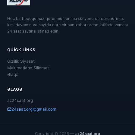
Heç bir hüququmuz qorunmur, amma siz yenə də qorunurmuş
kimi davranın və saytda dərc olunan xəbərlərdən istifadə zamanı
24 saat saytına istinad edin.
QUICK LINKS
Gizlilik Siyasəti
Məlumatların Silinməsi
Əlaqə
ƏLAQƏ
az24saat.org
24saat.org@gmail.com
Copyright © 2026 —
az24saat.org