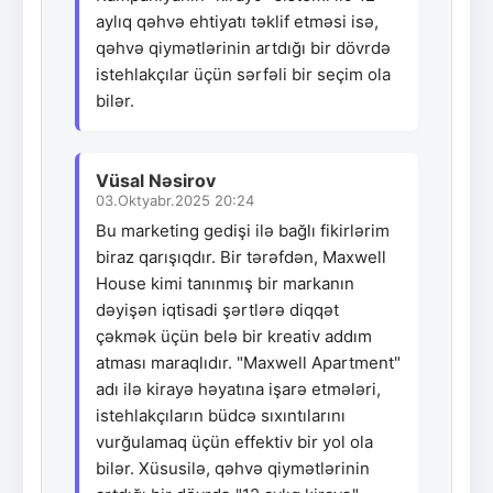
aylıq qəhvə ehtiyatı təklif etməsi isə,
qəhvə qiymətlərinin artdığı bir dövrdə
istehlakçılar üçün sərfəli bir seçim ola
bilər.
Vüsal Nəsirov
03.Oktyabr.2025 20:24
Bu marketing gedişi ilə bağlı fikirlərim
biraz qarışıqdır. Bir tərəfdən, Maxwell
House kimi tanınmış bir markanın
dəyişən iqtisadi şərtlərə diqqət
çəkmək üçün belə bir kreativ addım
atması maraqlıdır. "Maxwell Apartment"
adı ilə kirayə həyatına işarə etmələri,
istehlakçıların büdcə sıxıntılarını
vurğulamaq üçün effektiv bir yol ola
bilər. Xüsusilə, qəhvə qiymətlərinin