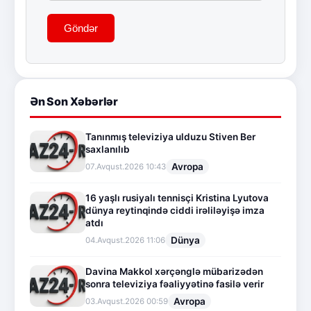
Göndər
Ən Son Xəbərlər
Tanınmış televiziya ulduzu Stiven Ber
saxlanılıb
Avropa
07.Avqust.2026 10:43
16 yaşlı rusiyalı tennisçi Kristina Lyutova
dünya reytinqində ciddi irəliləyişə imza
atdı
Dünya
04.Avqust.2026 11:06
Davina Makkol xərçənglə mübarizədən
sonra televiziya fəaliyyətinə fasilə verir
Avropa
03.Avqust.2026 00:59