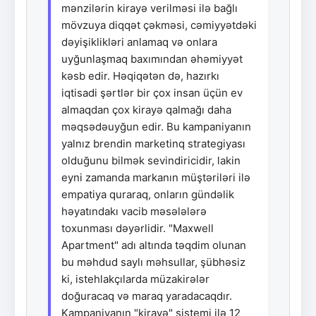
mənzilərin kirayə verilməsi ilə bağlı
mövzuya diqqət çəkməsi, cəmiyyətdəki
dəyişiklikləri anlamaq və onlara
uyğunlaşmaq baxımından əhəmiyyət
kəsb edir. Həqiqətən də, hazırkı
iqtisadi şərtlər bir çox insan üçün ev
almaqdan çox kirayə qalmağı daha
məqsədəuyğun edir. Bu kampaniyanın
yalnız brendin marketinq strategiyası
olduğunu bilmək sevindiricidir, lakin
eyni zamanda markanın müştəriləri ilə
empatiya quraraq, onların gündəlik
həyatındakı vacib məsələlərə
toxunması dəyərlidir. "Maxwell
Apartment" adı altında təqdim olunan
bu məhdud saylı məhsullar, şübhəsiz
ki, istehlakçılarda müzakirələr
doğuracaq və maraq yaradacaqdır.
Kampaniyanın "kirayə" sistemi ilə 12