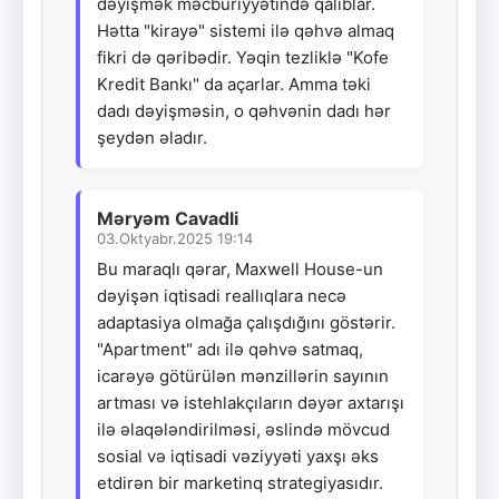
dəyişmək məcburiyyətində qalıblar.
Hətta "kirayə" sistemi ilə qəhvə almaq
fikri də qəribədir. Yəqin tezliklə "Kofe
Kredit Bankı" da açarlar. Amma təki
dadı dəyişməsin, o qəhvənin dadı hər
şeydən əladır.
Məryəm Cavadli
03.Oktyabr.2025 19:14
Bu maraqlı qərar, Maxwell House-un
dəyişən iqtisadi reallıqlara necə
adaptasiya olmağa çalışdığını göstərir.
"Apartment" adı ilə qəhvə satmaq,
icarəyə götürülən mənzillərin sayının
artması və istehlakçıların dəyər axtarışı
ilə əlaqələndirilməsi, əslində mövcud
sosial və iqtisadi vəziyyəti yaxşı əks
etdirən bir marketinq strategiyasıdır.