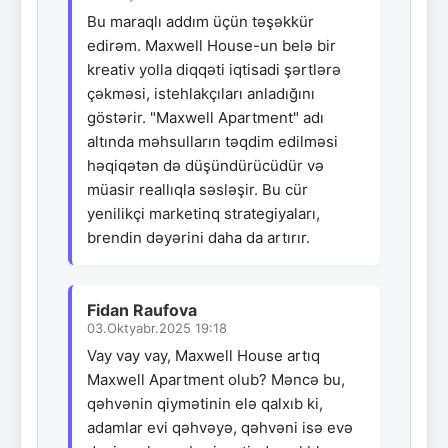
Bu maraqlı addım üçün təşəkkür
edirəm. Maxwell House-un belə bir
kreativ yolla diqqəti iqtisadi şərtlərə
çəkməsi, istehlakçıları anladığını
göstərir. "Maxwell Apartment" adı
altında məhsulların təqdim edilməsi
həqiqətən də düşündürücüdür və
müasir reallıqla səsləşir. Bu cür
yenilikçi marketinq strategiyaları,
brendin dəyərini daha da artırır.
Fidan Raufova
03.Oktyabr.2025 19:18
Vay vay vay, Maxwell House artıq
Maxwell Apartment olub? Məncə bu,
qəhvənin qiymətinin elə qalxıb ki,
adamlar evi qəhvəyə, qəhvəni isə evə