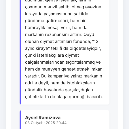
çoxunun mənzil sahibi olmaq əvəzinə
kirayədə yaşamasını bu şəkildə
gündəmə gətirmələri, həm bir
həmrəylik mesajı verir, həm də
markanın rezonansını artırır. Qeyd
olunan qiymət artımları fonunda, "12
aylıq kirayə" təklifi də diqqətəlayiqdir,
çünki istehlakçılara qiymət
dalğalanmalarından sığortalanmaq və
həm də müəyyən qənaət etmək imkanı
yaradır. Bu kampaniya yalnız markanın
adı ilə deyil, həm də istehlakçıların
gündəlik həyatında qarşılaşdıqları
çətinliklərlə də əlaqə qurmağı bacarıb.
Aysel Ramizova
03.Oktyabr.2025 20:44