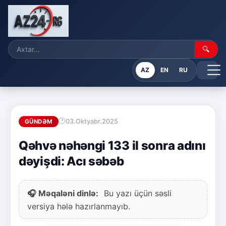
🔍
AZ
EN
RU
03.Oktyabr.2025
GÜNDƏM
Qəhvə nəhəngi 133 il sonra adını
dəyişdi: Acı səbəb
🎧 Məqaləni dinlə:
Bu yazı üçün səsli
versiya hələ hazırlanmayıb.