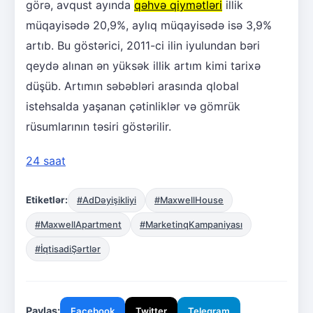
görə, avqust ayında
qəhvə qiymətləri
illik
müqayisədə 20,9%, aylıq müqayisədə isə 3,9%
artıb. Bu göstərici, 2011-ci ilin iyulundan bəri
qeydə alınan ən yüksək illik artım kimi tarixə
düşüb. Artımın səbəbləri arasında qlobal
istehsalda yaşanan çətinliklər və gömrük
rüsumlarının təsiri göstərilir.
24 saat
Etiketlər:
#AdDəyişikliyi
#MaxwellHouse
#MaxwellApartment
#MarketinqKampaniyası
#İqtisadiŞərtlər
Paylaş:
Facebook
Twitter
Telegram