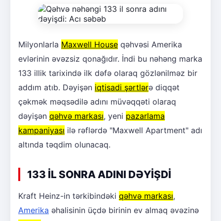
Milyonlarla
Maxwell House
qəhvəsi Amerika
evlərinin əvəzsiz qonağıdır. İndi bu nəhəng marka
133 illik tarixində ilk dəfə olaraq gözlənilməz bir
addım atıb. Dəyişən
iqtisadi şərtlər
ə diqqət
çəkmək məqsədilə adını müvəqqəti olaraq
dəyişən
qəhvə markası
, yeni
pazarlama
kampaniyası
ilə rəflərdə "Maxwell Apartment" adı
altında təqdim olunacaq.
133 İL SONRA ADINI DƏYİŞDİ
Kraft Heinz-in tərkibindəki
qəhvə markası
,
Amerika
əhalisinin üçdə birinin ev almaq əvəzinə