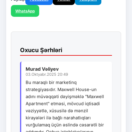
WhatsApp
Oxucu Şərhləri
Murad Vəliyev
03.Oktyabr.2025 20:49
Bu maraqlı bir marketinq
strategiyasıdır. Maxwell House-un
adını müvəqqəti dəyişməklə "Maxwell
Apartment" etməsi, mövcud iqtisadi
vəziyyətlə, xüsusilə də mənzil
kirayələri ilə bağlı narahatlıqları
vurğulamaq üçün əslində cəsarətli bir
addımdır. Qəhvə istehlakçılarının