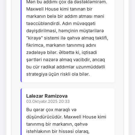
Mən bu addımı çox da dəstəkləmirəm.
Maxwell House kimi tanınan bir
markanın belə bir addım atması məni
təəccübləndirdi. Adın müvəqqəti
dəyişdirilməsi, həmçinin müştərilərə
"kirayə" sistemi ilə qəhvə almaq təklifi,
fikrimcə, markanın tanınmış adını
zədələyə bilər. Əlbəttə ki, iqtisadi
şərtləri nəzərə almaq vacibdir, ancaq
bu cür radikal addımlar uzunmüddətli
strategiya üçün riskli ola bilər.
Laləzar Ramizova
03.Oktyabr.2025 20:33
Bu qərar çox maraqlı və
düşündürücüdür. Maxwell House kimi
tanınmış bir markanın, qəhvə
istehlakının bir hissəsi olaraq,