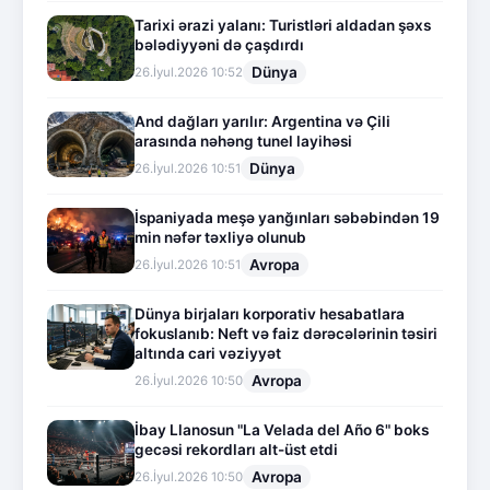
Tarixi ərazi yalanı: Turistləri aldadan şəxs
bələdiyyəni də çaşdırdı
Dünya
26.İyul.2026 10:52
And dağları yarılır: Argentina və Çili
arasında nəhəng tunel layihəsi
Dünya
26.İyul.2026 10:51
İspaniyada meşə yanğınları səbəbindən 19
min nəfər təxliyə olunub
Avropa
26.İyul.2026 10:51
Dünya birjaları korporativ hesabatlara
fokuslanıb: Neft və faiz dərəcələrinin təsiri
altında cari vəziyyət
Avropa
26.İyul.2026 10:50
İbay Llanosun "La Velada del Año 6" boks
gecəsi rekordları alt-üst etdi
Avropa
26.İyul.2026 10:50