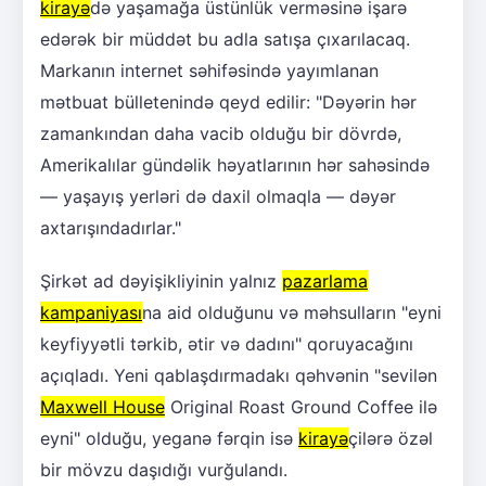
kirayə
də yaşamağa üstünlük verməsinə işarə
edərək bir müddət bu adla satışa çıxarılacaq.
Markanın internet səhifəsində yayımlanan
mətbuat bülletenində qeyd edilir: "Dəyərin hər
zamankından daha vacib olduğu bir dövrdə,
Amerikalılar gündəlik həyatlarının hər sahəsində
— yaşayış yerləri də daxil olmaqla — dəyər
axtarışındadırlar."
Şirkət ad dəyişikliyinin yalnız
pazarlama
kampaniyası
na aid olduğunu və məhsulların "eyni
keyfiyyətli tərkib, ətir və dadını" qoruyacağını
açıqladı. Yeni qablaşdırmadakı qəhvənin "sevilən
Maxwell House
Original Roast Ground Coffee ilə
eyni" olduğu, yeganə fərqin isə
kirayə
çilərə özəl
bir mövzu daşıdığı vurğulandı.