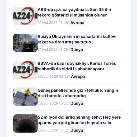
ABŞ-da qızılca yayılması: Son 35 ilin
rekord göstəricisi müşahidə olunur
Avropa
31.İyul.2026 05:46
Rusiya Ukraynanın iri şəhərlərini kütləvi
raket və dron atəşinə tutub
Dünya
31.İyul.2026 03:09
BBVA-da kadr dəyişikliyi: Karlos Torres
rəhbərlikdə ciddi islahatlar aparır
Avropa
30.İyul.2026 09:33
Günəş panellərində gizli təhlükə: Yanğın
riski barədə xəbərdarlıq
Dünya
26.İyul.2026 10:52
52 milyon dollarlıq nəhəng səhv: Heç yerə
aparmayan yol görənləri heyrətə salır
Dünya
26.İyul.2026 10:52