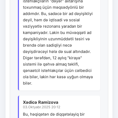
istehlakçıların "dəyər" axtarışına
toxunmaq üçün məqsədyönlü bir
addımdır. Bu, sadəcə bir ad dəyişikliyi
deyil, həm də iqtisadi və sosial
vəziyyətlə rezonans yaradan bir
kampaniyadır. Lakin bu müvəqqəti ad
dəyişikliyinin uzunmüddətli təsiri və
brendə olan sadiqliyi necə
dəyişdirəcəyi hələ də sual altındadır.
Digər tərəfdən, 12 aylıq "kirayə"
sistemi ilə qəhvə almaq təklifi,
qənaətcil istehlakçılar üçün cəlbedici
ola bilər, lakin hər kəsə uyğun olmaya
bilər.
Xədicə Ramizova
03.Oktyabr.2025 20:12
Bu, həqiqətən də diqqətəlayiq bir