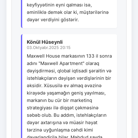
keyfiyyətinin eyni qalması isə,
əminliklə demək olar ki, müştərilərinə
dəyər verdiyini göstərir.
Könül Hüseynli
03.Oktyabr.2025 20:15
Maxwell House markasının 133 il sonra
adını "Maxwell Apartment" olaraq
dəyişdirməsi, qlobal iqtisadi şəraitin və
istehlakçıların dəyişən vərdişlərinin bir
əksidir. Xüsusilə ev almaq əvəzinə
kirayədə yaşamağın geniş yayılması,
markanın bu cür bir marketinq
strategiyası ilə diqqət çəkməsinə
səbəb olub. Bu addım, istehlakçıların
dəyər axtarışına və müasir həyat
tərzinə uyğunlaşma cəhdi kimi
dəyərləndirilə bilər. Məhdud sayda