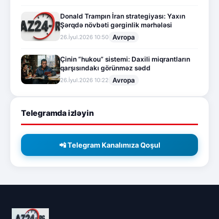
Donald Trampın İran strategiyası: Yaxın
Şərqdə növbəti gərginlik mərhələsi
Avropa
26.İyul.2026 10:50
Çinin “hukou” sistemi: Daxili miqrantların
qarşısındakı görünməz sədd
Avropa
26.İyul.2026 10:22
Telegramda izləyin
📲 Telegram Kanalımıza Qoşul