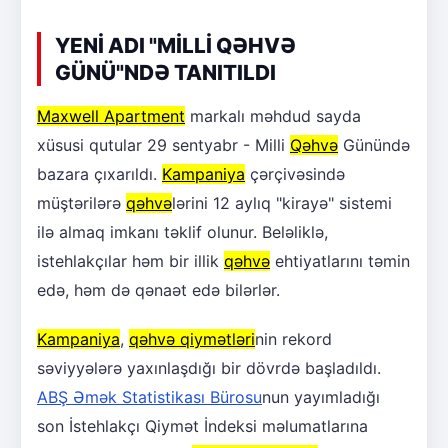
YENİ ADI "MİLLİ QƏHVƏ
GÜNÜ"NDƏ TANITILDI
Maxwell Apartment
markalı məhdud sayda
xüsusi qutular 29 sentyabr - Milli
Qəhvə
Günündə
bazara çıxarıldı.
Kampaniya
çərçivəsində
müştərilərə
qəhvə
lərini 12 aylıq "kirayə" sistemi
ilə almaq imkanı təklif olunur. Beləliklə,
istehlakçılar həm bir illik
qəhvə
ehtiyatlarını təmin
edə, həm də qənaət edə bilərlər.
Kampaniya
,
qəhvə qiymətləri
nin rekord
səviyyələrə yaxınlaşdığı bir dövrdə başladıldı.
ABŞ Əmək Statistikası Bürosu
nun yayımladığı
son İstehlakçı Qiymət İndeksi məlumatlarına