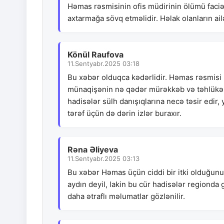
Həmas rəsmisinin ofis müdirinin ölümü faciədi
axtarmağa sövq etməlidir. Həlak olanların ail
Könül Raufova
11.Sentyabr.2025 03:18
Bu xəbər olduqca kədərlidir. Həmas rəsmisi 
münaqişənin nə qədər mürəkkəb və təhlükəli b
hadisələr sülh danışıqlarına necə təsir edir, y
tərəf üçün də dərin izlər buraxır.
Rəna Əliyeva
11.Sentyabr.2025 03:13
Bu xəbər Həmas üçün ciddi bir itki olduğunu g
aydın deyil, lakin bu cür hadisələr regionda gə
daha ətraflı məlumatlar gözlənilir.