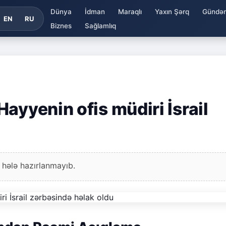
Dünya
İdman
Maraqlı
Yaxın Şərq
Gündə
EN
RU
Biznes
Sağlamlıq
ayyenin ofis müdiri İsrail
 hələ hazırlanmayıb.