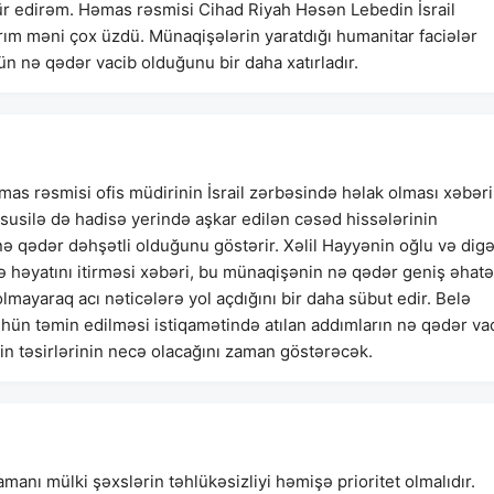
ür edirəm. Həmas rəsmisi Cihad Riyah Həsən Lebedin İsrail
ım məni çox üzdü. Münaqişələrin yaratdığı humanitar faciələr
ün nə qədər vacib olduğunu bir daha xatırladır.
as rəsmisi ofis müdirinin İsrail zərbəsində həlak olması xəbəri
susilə də hadisə yerində aşkar edilən cəsəd hissələrinin
ə qədər dəhşətli olduğunu göstərir. Xəlil Hayyənin oğlu və digə
 də həyatını itirməsi xəbəri, bu münaqişənin nə qədər geniş əhatə
lmayaraq acı nəticələrə yol açdığını bir daha sübut edir. Belə
lhün təmin edilməsi istiqamətində atılan addımların nə qədər va
nin təsirlərinin necə olacağını zaman göstərəcək.
manı mülki şəxslərin təhlükəsizliyi həmişə prioritet olmalıdır.