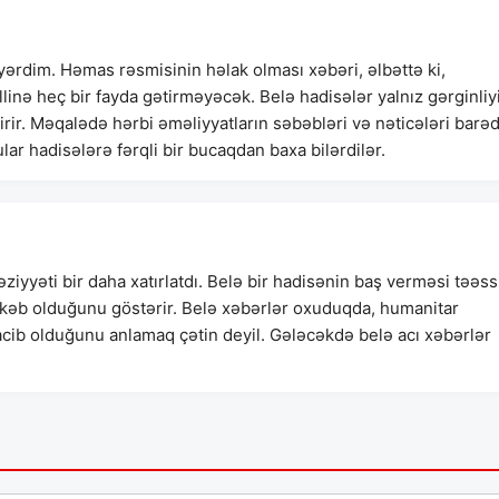
yərdim. Həmas rəsmisinin həlak olması xəbəri, əlbəttə ki,
inə heç bir fayda gətirməyəcək. Belə hadisələr yalnız gərginliy
şdirir. Məqalədə hərbi əməliyyatların səbəbləri və nəticələri barə
ar hadisələrə fərqli bir bucaqdan baxa bilərdilər.
yyəti bir daha xatırlatdı. Belə bir hadisənin baş verməsi təəss
əb olduğunu göstərir. Belə xəbərlər oxuduqda, humanitar
cib olduğunu anlamaq çətin deyil. Gələcəkdə belə acı xəbərlər