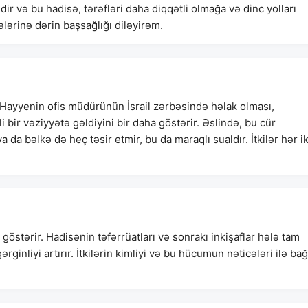
r və bu hadisə, tərəfləri daha diqqətli olmağa və dinc yolları
ələrinə dərin başsağlığı diləyirəm.
Hayyenin ofis müdürünün İsrail zərbəsində həlak olması,
ir vəziyyətə gəldiyini bir daha göstərir. Əslində, bu cür
a da bəlkə də heç təsir etmir, bu da maraqlı sualdır. İtkilər hər ik
östərir. Hadisənin təfərrüatları və sonrakı inkişaflar hələ tam
rginliyi artırır. İtkilərin kimliyi və bu hücumun nəticələri ilə bağ