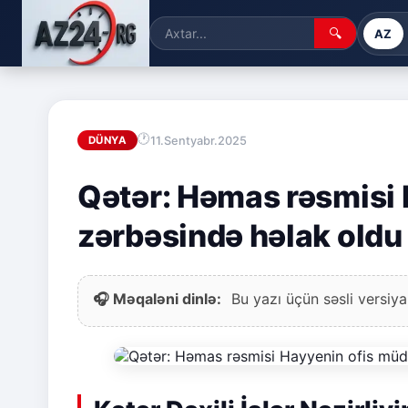
🔍
AZ
11.Sentyabr.2025
DÜNYA
Qətər: Həmas rəsmisi H
zərbəsində həlak oldu
🎧 Məqaləni dinlə:
Bu yazı üçün səsli versiya