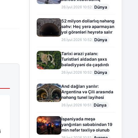
Dünya
26.İyul.2026 10:52
52 milyon dollarlıq nəhəng
səhv: Heç yerə aparmayan
yol görənləri heyrətə salır
Dünya
26.İyul.2026 10:52
Tarixi ərazi yalanı:
Turistləri aldadan şəxs
bələdiyyəni də çaşdırdı
Dünya
26.İyul.2026 10:52
And dağları yarılır:
Argentina və Çili arasında
nəhəng tunel layihəsi
Dünya
26.İyul.2026 10:51
İspaniyada meşə
yanğınları səbəbindən 19
min nəfər təxliyə olunub
i
Avropa
26.İyul.2026 10:51