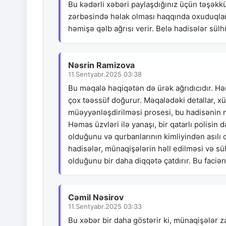
Bu kədərli xəbəri paylaşdığınız üçün təşəkk
zərbəsində həlak olması haqqında oxuduqlar
həmişə qəlb ağrısı verir. Belə hadisələr sülh
Nəsrin Ramizova
11.Sentyabr.2025 03:38
Bu məqalə həqiqətən də ürək ağrıdıcıdır. Həm
çox təəssüf doğurur. Məqalədəki detallar, xü
müəyyənləşdirilməsi prosesi, bu hadisənin n
Həmas üzvləri ilə yanaşı, bir qatarlı polisin
olduğunu və qurbanlarının kimliyindən asılı o
hadisələr, münaqişələrin həll edilməsi və sü
olduğunu bir daha diqqətə çatdırır. Bu faciə
Cəmil Nəsirov
11.Sentyabr.2025 03:33
Bu xəbər bir daha göstərir ki, münaqişələr za