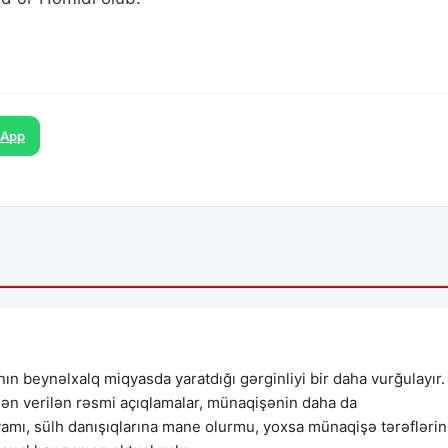
sApp
n beynəlxalq miqyasda yaratdığı gərginliyi bir daha vurğulayır.
dən verilən rəsmi açıqlamalar, münaqişənin daha da
vamı, sülh danışıqlarına mane olurmu, yoxsa münaqişə tərəflərin