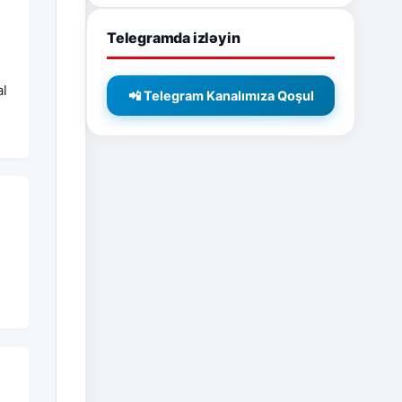
Telegramda izləyin
al
📲 Telegram Kanalımıza Qoşul