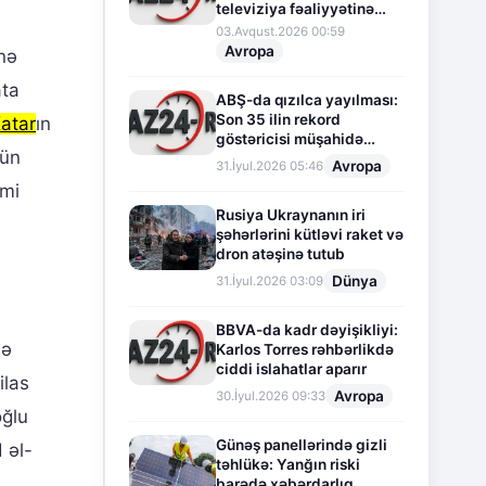
televiziya fəaliyyətinə
fasilə verir
03.Avqust.2026 00:59
Avropa
nə
ata
ABŞ-da qızılca yayılması:
Son 35 ilin rekord
atar
ın
göstəricisi müşahidə
çün
olunur
Avropa
31.İyul.2026 05:46
imi
Rusiya Ukraynanın iri
şəhərlərini kütləvi raket və
dron atəşinə tutub
Dünya
31.İyul.2026 03:09
BBVA-da kadr dəyişikliyi:
bə
Karlos Torres rəhbərlikdə
ciddi islahatlar aparır
ilas
Avropa
30.İyul.2026 09:33
oğlu
Günəş panellərində gizli
 əl-
təhlükə: Yanğın riski
barədə xəbərdarlıq