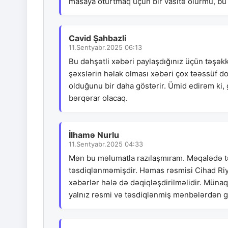
masaya oturtmaq üçün bir vasitə olurmu, bu s
Cavid Şahbazli
11.Sentyabr.2025 06:13
Bu dəhşətli xəbəri paylaşdığınız üçün təşə
şəxslərin həlak olması xəbəri çox təəssüf do
olduğunu bir daha göstərir. Ümid edirəm ki, g
bərqərar olacaq.
İlhamə Nurlu
11.Sentyabr.2025 04:33
Mən bu məlumatla razılaşmıram. Məqalədə t
təsdiqlənməmişdir. Həmas rəsmisi Cihad Riya
xəbərlər hələ də dəqiqləşdirilməlidir. Müna
yalnız rəsmi və təsdiqlənmiş mənbələrdən g