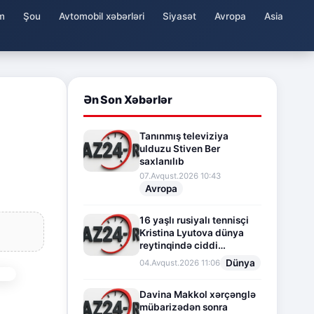
m
Şou
Avtomobil xəbərləri
Siyasət
Avropa
Asia
Ən Son Xəbərlər
Tanınmış televiziya
ulduzu Stiven Ber
saxlanılıb
07.Avqust.2026 10:43
Avropa
16 yaşlı rusiyalı tennisçi
Kristina Lyutova dünya
reytinqində ciddi
irəliləyişə imza atdı
Dünya
04.Avqust.2026 11:06
Davina Makkol xərçənglə
mübarizədən sonra