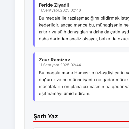
Fəridə Ziyadli
11.Sentyabr.2025 02:48
Bu məqalə ilə razılaşmadığımı bildirmək istə
kədərlidir, ancaq məncə bu, münaqişənin həll
artırır və sülh danışıqlarını daha da çətinlə
daha dərindən analiz olsaydı, bəlkə də oxucul
Zaur Ramizov
11.Sentyabr.2025 02:44
Bu məqalə mənə Həmas-ın üzləşdiyi çətin vəzi
doğurur və bu münaqişənin nə qədər mürəkk
məsələlərin ön plana çıxmasının nə qədər va
eşitməməyi ümid edirəm.
Şərh Yaz