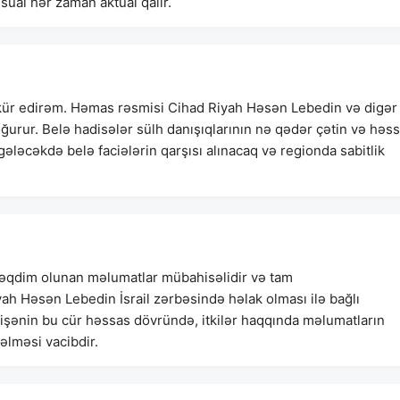
ual hər zaman aktual qalır.
kkür edirəm. Həmas rəsmisi Cihad Riyah Həsən Lebedin və digər
ğurur. Belə hadisələr sülh danışıqlarının nə qədər çətin və həs
ələcəkdə belə faciələrin qarşısı alınacaq və regionda sabitlik
əqdim olunan məlumatlar mübahisəlidir və tam
h Həsən Lebedin İsrail zərbəsində həlak olması ilə bağlı
qişənin bu cür həssas dövründə, itkilər haqqında məlumatların
əlməsi vacibdir.