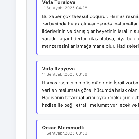
Vəfa Turalova
11.Sentyabr.2025 04:28
Bu xəbər çox təəssüf doğurur. Həmas rəsmis
zərbəsində həlak olması barədə məlumatlar 
liderlərinin və danışıqlar heyətinin İsrailin
yaradır: əgər liderlər xilas olubsa, niyə bu 
mənzərəsini anlamağa mane olur. Hadisələrin 
Vəfa Rzayeva
11.Sentyabr.2025 03:58
Həmas rəsmisinin ofis müdirinin İsrail zərb
verilən məlumata görə, hücumda həlak olanları
Hadisənin təfərrüatlarını öyrənmək üçün dah
hadisə ilə bağlı ətraflı məlumat veriləcək və
Orxan Məmmədli
11.Sentyabr.2025 03:53