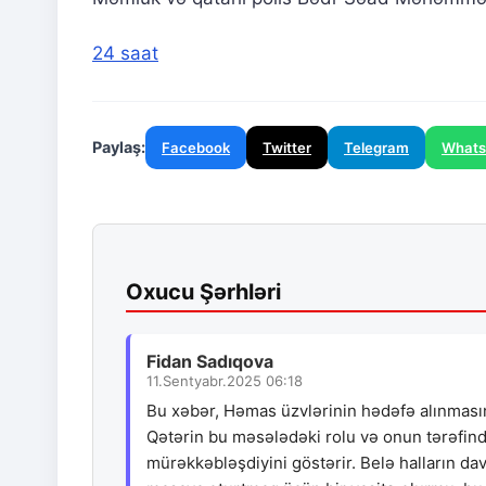
24 saat
Paylaş:
Facebook
Twitter
Telegram
What
Oxucu Şərhləri
Fidan Sadıqova
11.Sentyabr.2025 06:18
Bu xəbər, Həmas üzvlərinin hədəfə alınmasını
Qətərin bu məsələdəki rolu və onun tərəfin
mürəkkəbləşdiyini göstərir. Belə halların da