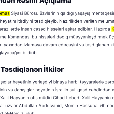
iyindən Rəsmi Açıqlama
əmas
Siyasi Bürosu üzvlərinin qaldığı yaşayış məntəqəsi
atını itirdiyini təsdiqləyib. Nazirlikdən verilən məlum
 ərazilərdə insan cəsəd hissələri aşkar ediblər. Hazırda
K
dirmə Komandası bu hissələri dəqiq müəyyənləşdirmək ü
şafları yaxından izləməyə davam edəcəyini və təsdiqlənən k
layacağını bildirib.
Təsdiqlənən İtkilər
ıqlar heyətinin yerləşdiyi binaya hərbi təyyarələrlə zər
nin və danışıqlar heyətinin İsrailin sui-qəsd cəhdindən x
əlil Hayyənin ofis müdiri Cihad Lebed, Xəlil Hayyənin 
digər üzvlər Abdullah Abdulvahid, Mömin Həssunə, Əhməd
d əl-Həmidi olub.