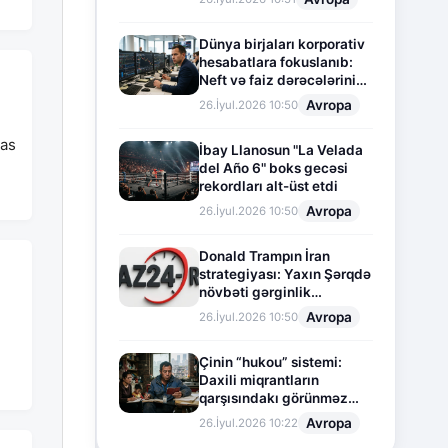
Dünya birjaları korporativ
hesabatlara fokuslanıb:
Neft və faiz dərəcələrinin
təsiri altında cari vəziyyət
Avropa
26.İyul.2026 10:50
sas
İbay Llanosun "La Velada
del Año 6" boks gecəsi
rekordları alt-üst etdi
Avropa
26.İyul.2026 10:50
Donald Trampın İran
strategiyası: Yaxın Şərqdə
növbəti gərginlik
mərhələsi
Avropa
26.İyul.2026 10:50
Çinin “hukou” sistemi:
Daxili miqrantların
qarşısındakı görünməz
sədd
Avropa
26.İyul.2026 10:22