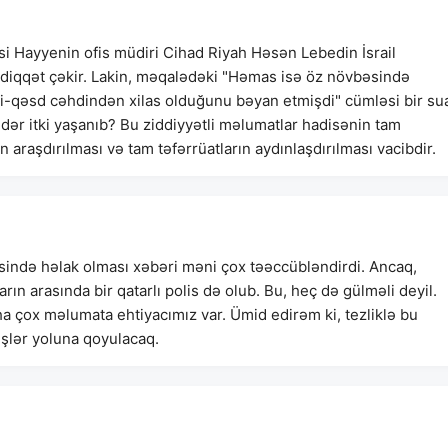
i Hayyenin ofis müdiri Cihad Riyah Həsən Lebedin İsrail
diqqət çəkir. Lakin, məqalədəki "Həmas isə öz növbəsində
 sui-qəsd cəhdindən xilas olduğunu bəyan etmişdi" cümləsi bir su
qədər itki yaşanıb? Bu ziddiyyətli məlumatlar hadisənin tam
araşdırılması və tam təfərrüatların aydınlaşdırılması vacibdir.
əsində həlak olması xəbəri məni çox təəccübləndirdi. Ancaq,
n arasında bir qatarlı polis də olub. Bu, heç də gülməli deyil.
a çox məlumata ehtiyacımız var. Ümid edirəm ki, tezliklə bu
 işlər yoluna qoyulacaq.