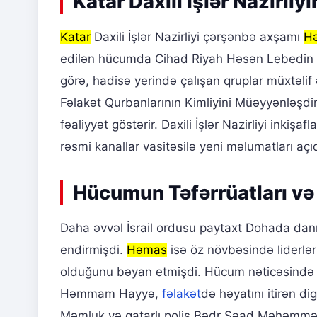
Katar Daxili İşlər Nazirl
Katar
Daxili İşlər Nazirliyi çərşənbə axşamı
H
edilən hücumda Cihad Riyah Həsən Lebedin həy
görə, hadisə yerində çalışan qruplar müxtəlif
Fəlakət Qurbanlarının Kimliyini Müəyyənləş
fəaliyyət göstərir. Daxili İşlər Nazirliyi inki
rəsmi kanallar vasitəsilə yeni məlumatları açıq
Hücumun Təfərrüatları və 
Daha əvvəl İsrail ordusu paytaxt Dohada danış
endirmişdi.
Həmas
isə öz növbəsində liderləri
olduğunu bəyan etmişdi. Hücum nəticəsində X
Həmmam Hayyə,
fəlakət
də həyatını itirən 
Məmluk və qatarlı polis Bədr Səad Məhəmmə