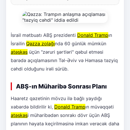
İsrail mətbuatı ABŞ prezidenti
Donald Tramp
ın
İsrailin
Qəzza zolağı
nda 60 günlük mümkün
atəşkəs
üçün "zəruri şərtləri" qəbul etməsi
barədə açıqlamasının Təl-Əviv və Həmasa təzyiq
cəhdi olduğunu irəli sürüb.
ABŞ-ın Müharibə Sonrası Planı
Haaretz qəzetinin mövzu ilə bağlı yaydığı
xəbərdə bildirilir ki,
Donald Tramp
ın müvəqqəti
atəşkəs
i müharibədən sonrakı dövr üçün ABŞ
planının həyata keçirilməsinə imkan verəcək daha