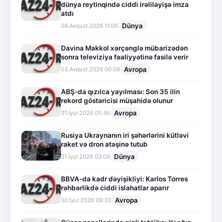
dünya reytinqində ciddi irəliləyişə imza
atdı
Dünya
04.Avqust.2026 11:06
Davina Makkol xərçənglə mübarizədən
sonra televiziya fəaliyyətinə fasilə verir
Avropa
03.Avqust.2026 00:59
ABŞ-da qızılca yayılması: Son 35 ilin
rekord göstəricisi müşahidə olunur
Avropa
31.İyul.2026 05:46
Rusiya Ukraynanın iri şəhərlərini kütləvi
raket və dron atəşinə tutub
Dünya
31.İyul.2026 03:09
BBVA-da kadr dəyişikliyi: Karlos Torres
rəhbərlikdə ciddi islahatlar aparır
Avropa
30.İyul.2026 09:33