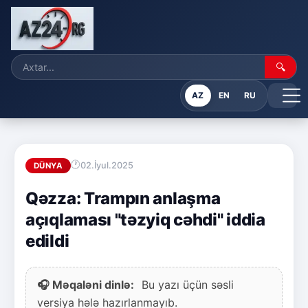
🔍
AZ
EN
RU
02.İyul.2025
DÜNYA
Qəzza: Trampın anlaşma
açıqlaması "təzyiq cəhdi" iddia
edildi
🎧 Məqaləni dinlə:
Bu yazı üçün səsli
versiya hələ hazırlanmayıb.