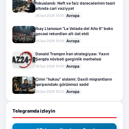
fokuslanıb: Neft və faiz dərəcələrinin təsiri
altında cari vəziyyət
Avropa
26.İyul.2026 10:50
İbay Llanosun "La Velada del Año 6" boks
gecəsi rekordları alt-üst etdi
Avropa
26.İyul.2026 10:50
Donald Trampın İran strategiyası: Yaxın
Şərqdə növbəti gərginlik mərhələsi
Avropa
26.İyul.2026 10:50
Çinin “hukou” sistemi: Daxili miqrantların
qarşısındakı görünməz sədd
Avropa
26.İyul.2026 10:22
Telegramda izləyin