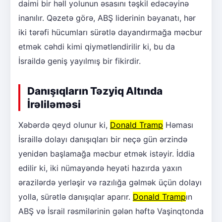
daimi bir həll yolunun əsasını təşkil edəcəyinə
inanılır. Qəzetə görə, ABŞ liderinin bəyanatı, hər
iki tərəfi hücumları sürətlə dayandırmağa məcbur
etmək cəhdi kimi qiymətləndirilir ki, bu da
İsraildə geniş yayılmış bir fikirdir.
Danışıqların Təzyiq Altında
İrəliləməsi
Xəbərdə qeyd olunur ki,
Donald Tramp
Həması
İsraillə dolayı danışıqları bir neçə gün ərzində
yenidən başlamağa məcbur etmək istəyir. İddia
edilir ki, iki nümayəndə heyəti hazırda yaxın
ərazilərdə yerləşir və razılığa gəlmək üçün dolayı
yolla, sürətlə danışıqlar aparır.
Donald Tramp
ın
ABŞ və İsrail rəsmilərinin gələn həftə Vaşinqtonda