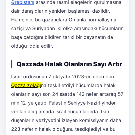
Ərəbistanı
arasında rəsmi əlaqələrin qurulmasına
dair danışıqların yenidən başlaması daxildir.
Həmçinin, bu qazanclara Omanla normallaşma
sazişi və Suriyadan iki ölkə arasındakı hücumların
başa çatdığını bildirən tarixi bir bəyanatın da
olduğu iddia edilir.
Qəzzada Həlak Olanların Sayı Artır
İsrail ordusunun 7 oktyabr 2023-cü ildən bəri
Qəzza zolağı
na təşkil etdiyi hücumlarda həlak
olanların sayı son 24 saatda 142 nəfər artaraq 57
min 12-yə çatıb. Fələstin Səhiyyə Nazirliyindən
verilən açıqlamada İsrail hücumlarında itkin
düşənlərin vəziyyətini izləyən komissiyanın daha
223 nəfərin həlak olduğunu təsdiqlədiyi və bu