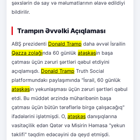
şəxslərin də say və məlumatlarının əlavə edildiyi
bildirilir.
Trampın Əvvəlki Açıqlaması
ABŞ prezidenti
Donald Tramp
daha əvvəl İsrailin
Qəzza zolağı
nda 60 günlük
atəşkəs
in başa
çatması üçün zəruri şərtləri qəbul etdiyini
açıqlamışdı.
Donald Tramp
Truth Social
platformundakı paylaşımında "İsrail, 60 günlük
atəşkəs
in yekunlaşması üçün zəruri şərtləri qəbul
etdi. Bu müddət ərzində müharibənin başa
çatması üçün bütün tərəflərlə birgə çalışacağıq"
ifadələrini işlətmişdi. O,
atəşkəs
danışıqlarına
vasitəçilik edən Qətər və Misirin Həmasa "yekun
təklifi" təqdim edəcəyini də qeyd etmişdi.