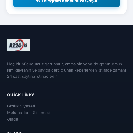
📲 Telegram Kanalımıza Qoşul
Heç bir hüququmuz qorunmur, amma siz yenə də qorunurmuş
kimi davranın və saytda dərc olunan xəbərlərdən istifadə zamanı
24 saat saytına istinad edin.
QUICK LINKS
Gizlilik Siyasəti
Məlumatların Silinməsi
Əlaqə