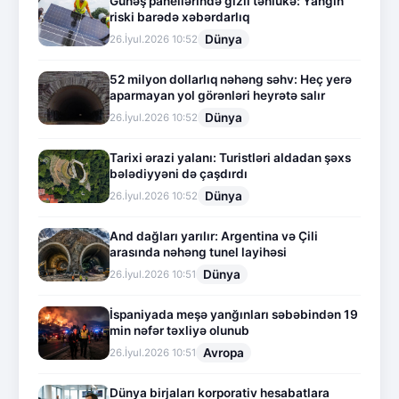
Günəş panellərində gizli təhlükə: Yanğın
riski barədə xəbərdarlıq
Dünya
26.İyul.2026 10:52
52 milyon dollarlıq nəhəng səhv: Heç yerə
aparmayan yol görənləri heyrətə salır
Dünya
26.İyul.2026 10:52
Tarixi ərazi yalanı: Turistləri aldadan şəxs
bələdiyyəni də çaşdırdı
Dünya
26.İyul.2026 10:52
And dağları yarılır: Argentina və Çili
arasında nəhəng tunel layihəsi
Dünya
26.İyul.2026 10:51
İspaniyada meşə yanğınları səbəbindən 19
min nəfər təxliyə olunub
Avropa
26.İyul.2026 10:51
Dünya birjaları korporativ hesabatlara