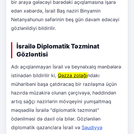
bir araya gələcəyi barədəki açıqlamasına işarə
edən xəbərdə, İsrail Baş naziri Binyamin
Netanyahunun səfərinin beş gün davam edəcəyi
gözlənildiyi bildirilir.
İsrailə Diplomatik Təzminat
Gözləntisi
Adı açıqlanmayan İsrail və beynəlxalq mənbələrə
istinadən bildirilir ki,
Qəzza zolağı
ndakı
müharibəni başa çatdıracaq bir razılaşma üçün
hazırda müzakirə olunan çərçivəyə, həddindən
artıq sağçı nazirlərin mövqeyini yumşaltmaq
məqsədilə İsrailə "diplomatik təzminat"
ödənilməsi də daxil ola bilər. Gözlənilən
diplomatik qazanclara İsrail və
Səudiyyə