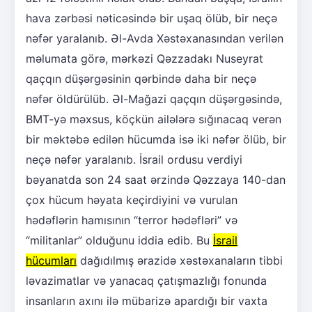
hava zərbəsi nəticəsində bir uşaq ölüb, bir neçə
nəfər yaralanıb. Əl-Avda Xəstəxanasından verilən
məlumata görə, mərkəzi Qəzzadakı Nuseyrat
qaçqın düşərgəsinin qərbində daha bir neçə
nəfər öldürülüb. Əl-Mağazi qaçqın düşərgəsində,
BMT-yə məxsus, köçkün ailələrə sığınacaq verən
bir məktəbə edilən hücumda isə iki nəfər ölüb, bir
neçə nəfər yaralanıb. İsrail ordusu verdiyi
bəyanatda son 24 saat ərzində Qəzzaya 140-dan
çox hücum həyata keçirdiyini və vurulan
hədəflərin hamısının “terror hədəfləri” və
“militanlar” olduğunu iddia edib. Bu
İsrail
hücumları
dağıdılmış ərazidə xəstəxanaların tibbi
ləvazimatlar və yanacaq çatışmazlığı fonunda
insanların axını ilə mübarizə apardığı bir vaxta