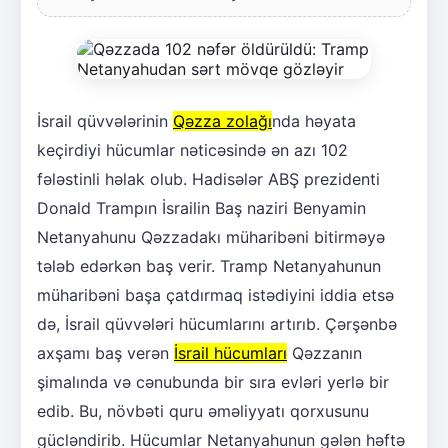
İsrail qüvvələrinin
Qəzza zolağı
nda həyata
keçirdiyi hücumlar nəticəsində ən azı 102
fələstinli həlak olub. Hadisələr ABŞ prezidenti
Donald Trampın İsrailin Baş naziri Benyamin
Netanyahunu Qəzzadakı müharibəni bitirməyə
tələb edərkən baş verir. Tramp Netanyahunun
müharibəni başa çatdırmaq istədiyini iddia etsə
də, İsrail qüvvələri hücumlarını artırıb. Çərşənbə
axşamı baş verən
İsrail hücumları
Qəzzanın
şimalında və cənubunda bir sıra evləri yerlə bir
edib. Bu, növbəti quru əməliyyatı qorxusunu
gücləndirib. Hücumlar Netanyahunun gələn həftə