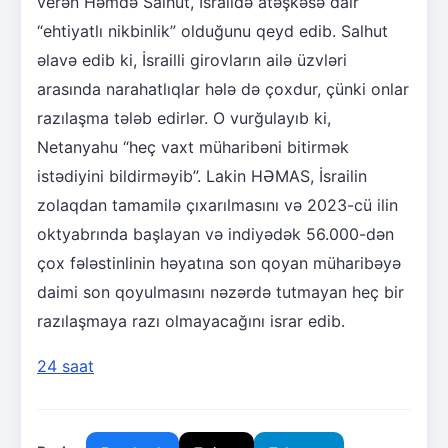
verən Həmdə Salhut, İsraildə atəşkəsə dair
“ehtiyatlı nikbinlik” olduğunu qeyd edib. Salhut
əlavə edib ki, İsrailli girovların ailə üzvləri
arasında narahatlıqlar hələ də çoxdur, çünki onlar
razılaşma tələb edirlər. O vurğulayıb ki,
Netanyahu “heç vaxt müharibəni bitirmək
istədiyini bildirməyib”. Lakin HƏMAS, İsrailin
zolaqdan tamamilə çıxarılmasını və 2023-cü ilin
oktyabrında başlayan və indiyədək 56.000-dən
çox fələstinlinin həyatına son qoyan müharibəyə
daimi son qoyulmasını nəzərdə tutmayan heç bir
razılaşmaya razı olmayacağını israr edib.
24 saat