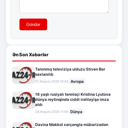
Göndər
Ən Son Xəbərlər
Tanınmış televiziya ulduzu Stiven Ber
saxlanılıb
Avropa
07.Avqust.2026 10:43
16 yaşlı rusiyalı tennisçi Kristina Lyutova
dünya reytinqində ciddi irəliləyişə imza
atdı
Dünya
04.Avqust.2026 11:06
Davina Makkol xərçənglə mübarizədən