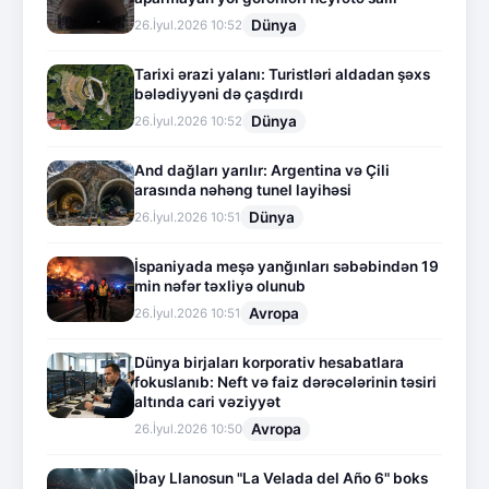
Dünya
26.İyul.2026 10:52
Tarixi ərazi yalanı: Turistləri aldadan şəxs
bələdiyyəni də çaşdırdı
Dünya
26.İyul.2026 10:52
And dağları yarılır: Argentina və Çili
arasında nəhəng tunel layihəsi
Dünya
26.İyul.2026 10:51
İspaniyada meşə yanğınları səbəbindən 19
min nəfər təxliyə olunub
Avropa
26.İyul.2026 10:51
Dünya birjaları korporativ hesabatlara
fokuslanıb: Neft və faiz dərəcələrinin təsiri
altında cari vəziyyət
Avropa
26.İyul.2026 10:50
İbay Llanosun "La Velada del Año 6" boks