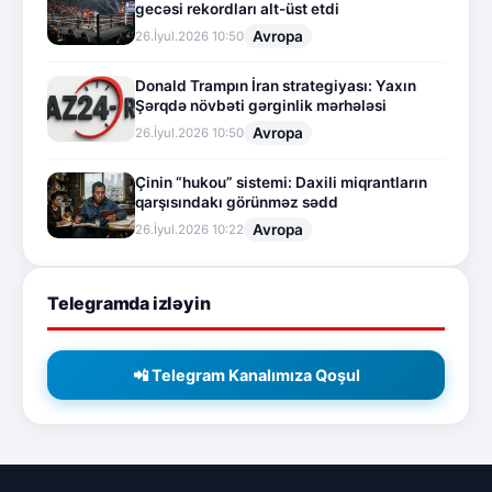
gecəsi rekordları alt-üst etdi
Avropa
26.İyul.2026 10:50
Donald Trampın İran strategiyası: Yaxın
Şərqdə növbəti gərginlik mərhələsi
Avropa
26.İyul.2026 10:50
Çinin “hukou” sistemi: Daxili miqrantların
qarşısındakı görünməz sədd
Avropa
26.İyul.2026 10:22
Telegramda izləyin
📲 Telegram Kanalımıza Qoşul