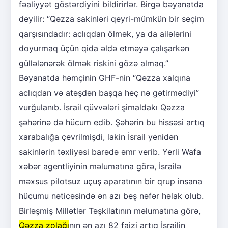
fəaliyyət göstərdiyini bildirirlər. Birgə bəyanatda
deyilir: “Qəzza sakinləri qeyri-mümkün bir seçim
qarşısındadır: aclıqdan ölmək, ya da ailələrini
doyurmaq üçün qida əldə etməyə çalışarkən
güllələnərək ölmək riskini gözə almaq.”
Bəyanatda həmçinin GHF-nin “Qəzza xalqına
aclıqdan və atəşdən başqa heç nə gətirmədiyi”
vurğulanıb. İsrail qüvvələri şimaldakı Qəzza
şəhərinə də hücum edib. Şəhərin bu hissəsi artıq
xarabalığa çevrilmişdi, lakin İsrail yenidən
sakinlərin təxliyəsi barədə əmr verib. Yerli Wafa
xəbər agentliyinin məlumatına görə, İsrailə
məxsus pilotsuz uçuş aparatının bir qrup insana
hücumu nəticəsində ən azı beş nəfər həlak olub.
Birləşmiş Millətlər Təşkilatının məlumatına görə,
Qəzza zolağı
nın ən azı 82 faizi artıq İsrailin