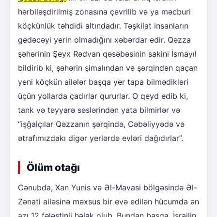
hərbiləşdirilmiş zonasına çevrilib və ya məcburi
köçkünlük təhdidi altındadır. Təşkilat insanların
gedəcəyi yerin olmadığını xəbərdar edir. Qəzza
şəhərinin Şeyx Rədvan qəsəbəsinin sakini İsmayıl
bildirib ki, şəhərin şimalından və şərqindən qaçan
yeni köçkün ailələr başqa yer tapa bilmədikləri
üçün yollarda çadırlar qururlar. O qeyd edib ki,
tank və təyyarə səslərindən yata bilmirlər və
“işğalçılar Qəzzanın şərqində, Cəbəliyyədə və
ətrafımızdakı digər yerlərdə evləri dağıdırlar”.
Ölüm otağı
Cənubda, Xan Yunis və Əl-Mavasi bölgəsində Əl-
Zənati ailəsinə məxsus bir evə edilən hücumda ən
azı 12 fələstinli həlak olub. Bundan başqa, İsrailin