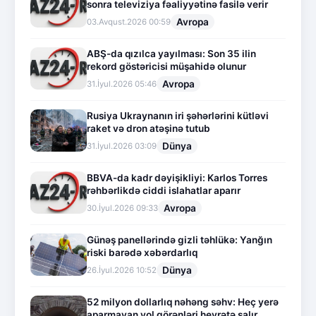
sonra televiziya fəaliyyətinə fasilə verir
Avropa
03.Avqust.2026 00:59
ABŞ-da qızılca yayılması: Son 35 ilin
rekord göstəricisi müşahidə olunur
Avropa
31.İyul.2026 05:46
Rusiya Ukraynanın iri şəhərlərini kütləvi
raket və dron atəşinə tutub
Dünya
31.İyul.2026 03:09
BBVA-da kadr dəyişikliyi: Karlos Torres
rəhbərlikdə ciddi islahatlar aparır
Avropa
30.İyul.2026 09:33
Günəş panellərində gizli təhlükə: Yanğın
riski barədə xəbərdarlıq
Dünya
26.İyul.2026 10:52
52 milyon dollarlıq nəhəng səhv: Heç yerə
aparmayan yol görənləri heyrətə salır