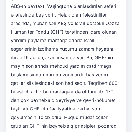
ABŞ-ın paytaxtı Vaşinqtona planlaşdırılan səfəri
ərəfəsində baş verir. Həlak olan fələstinlilər
arasında, mübahisəli ABŞ və İsrail dəstəkli Qəzza
Humanitar Fondu (GHF) tərəfindən idarə olunan
yardım paylama məntəqələrində İsrail
əsgərlərinin izdihama hücumu zamanı həyatını
itirən 16 aclıq çəkən insan da var. Bu, GHF-nin
mayın sonlarında məhdud yardım çatdırmağa
başlamasından bəri bu zonalarda baş verən
qətllər silsiləsindəki son hadisədir. Təqribən 600
fələstinli artıq bu məntəqələrdə öldürülüb. 170-
dən çox beynəlxalq xeyriyyə və qeyri-hökumət
təşkilatı GHF-nin fəaliyyətinə dərhal son
qoyulmasını tələb edib. Hüquq müdafiəçiləri
qrupları GHF-nin beynəlxalq prinsipləri pozaraq