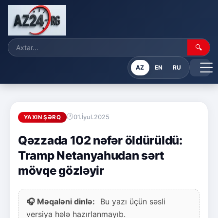
🔍
AZ
EN
RU
01.İyul.2025
YAXIN ŞƏRQ
Qəzzada 102 nəfər öldürüldü:
Tramp Netanyahudan sərt
mövqe gözləyir
🎧 Məqaləni dinlə:
Bu yazı üçün səsli
versiya hələ hazırlanmayıb.