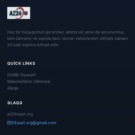
Heç bir hüququmuz qorunmur, amma siz yenə də qorunurmuş
kimi davranın və saytda dərc olunan xəbərlərdən istifadə zamanı
24 saat saytına istinad edin.
QUICK LINKS
Gizlilik Siyasəti
Məlumatların Silinməsi
Əlaqə
ƏLAQƏ
az24saat.org
24saat.org@gmail.com