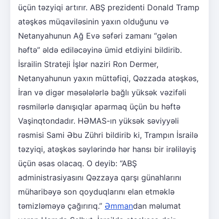
üçün təzyiqi artırır. ABŞ prezidenti Donald Tramp
atəşkəs müqaviləsinin yaxın olduğunu və
Netanyahunun Ağ Evə səfəri zamanı “gələn
həftə” əldə ediləcəyinə ümid etdiyini bildirib.
İsrailin Strateji İşlər naziri Ron Dermer,
Netanyahunun yaxın müttəfiqi, Qəzzada atəşkəs,
İran və digər məsələlərlə bağlı yüksək vəzifəli
rəsmilərlə danışıqlar aparmaq üçün bu həftə
Vaşinqtondadır. HƏMAS-ın yüksək səviyyəli
rəsmisi Sami Əbu Zühri bildirib ki, Trampın İsrailə
təzyiqi, atəşkəs səylərində hər hansı bir irəliləyiş
üçün əsas olacaq. O deyib: “ABŞ
administrasiyasını Qəzzaya qarşı günahlarını
müharibəyə son qoyduqlarını elan etməklə
təmizləməyə çağırırıq.”
Əmman
dan məlumat