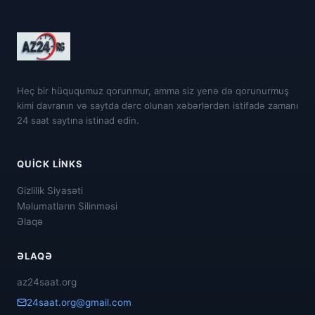
Heç bir hüququmuz qorunmur, amma siz yenə də qorunurmuş
kimi davranın və saytda dərc olunan xəbərlərdən istifadə zamanı
24 saat saytına istinad edin.
QUICK LINKS
Gizlilik Siyasəti
Məlumatların Silinməsi
Əlaqə
ƏLAQƏ
az24saat.org
24saat.org@gmail.com