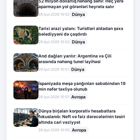
52 milyon dollarlıq nəhəng səhv: Heç yerə
aparmayan yol görənləri heyrətə salır
Dünya
26.İyul.2026 10:52
Tarixi ərazi yalanı: Turistləri aldadan şəxs
bələdiyyəni də çaşdırdı
Dünya
26.İyul.2026 10:52
And dağları yarılır: Argentina və Çili
arasında nəhəng tunel layihəsi
Dünya
26.İyul.2026 10:51
İspaniyada meşə yanğınları səbəbindən 19
min nəfər təxliyə olunub
Avropa
26.İyul.2026 10:51
Dünya birjaları korporativ hesabatlara
fokuslanıb: Neft və faiz dərəcələrinin təsiri
altında cari vəziyyət
Avropa
26.İyul.2026 10:50