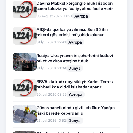
Davina Makkol xərçənglə mübarizədən
sonra televiziya fəaliyyətinə fasilə verir
Avropa
03.Avqust.2026 00:59
ABŞ-da qızılca yayılması: Son 35 ilin
rekord göstəricisi müşahidə olunur
Avropa
31.İyul.2026 05:46
Rusiya Ukraynanın iri şəhərlərini kütləvi
raket və dron atəşinə tutub
Dünya
31.İyul.2026 03:09
BBVA-da kadr dəyişikliyi: Karlos Torres
rəhbərlikdə ciddi islahatlar aparır
Avropa
30.İyul.2026 09:33
Günəş panellərində gizli təhlükə: Yanğın
riski barədə xəbərdarlıq
Dünya
26.İyul.2026 10:52