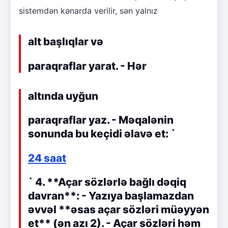
sistemdən kənarda verilir, sən yalnız
alt başlıqlar və
paraqraflar yarat. - Hər
altında uyğun
paraqraflar yaz. - Məqalənin
sonunda bu keçidi əlavə et: `
24 saat
` 4. **Açar sözlərlə bağlı dəqiq
davran**: - Yazıya başlamazdan
əvvəl **əsas açar sözləri müəyyən
et** (ən azı 2). - Açar sözləri həm