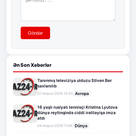
Göndər
Ən Son Xəbərlər
Tanınmış televiziya ulduzu Stiven Ber
saxlanılıb
Avropa
07.Avqust.2026 10:43
16 yaşlı rusiyalı tennisçi Kristina Lyutova
dünya reytinqində ciddi irəliləyişə imza
atdı
Dünya
04.Avqust.2026 11:06