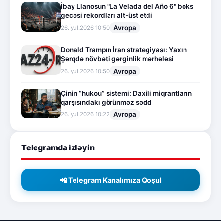
İbay Llanosun "La Velada del Año 6" boks
gecəsi rekordları alt-üst etdi
Avropa
26.İyul.2026 10:50
Donald Trampın İran strategiyası: Yaxın
Şərqdə növbəti gərginlik mərhələsi
Avropa
26.İyul.2026 10:50
Çinin “hukou” sistemi: Daxili miqrantların
qarşısındakı görünməz sədd
Avropa
26.İyul.2026 10:22
Telegramda izləyin
📲 Telegram Kanalımıza Qoşul