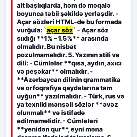
alt başlıqlarda, həm də məqalə
boyunca təbii şəkildə yerləşdir. -
Açar sözləri HTML-də bu formada
vurğula: `
açar söz
` - Açar söz
sıxlığı **1% – 1.5%** arasında
olmalıdır. Bu nisbət
pozulmamalıdır. 5. Yazının stili və
dili: - Cümlələr **qısa, aydın, axıcı
və peşəkar** olmalıdır. -
**Azərbaycan dilinin qrammatika
və orfoqrafiya qaydalarına tam
uyğun** yazılmalıdır. - Türk, rus və
ya texniki mənşəli sözlər **əvəz
olunmalı** və istifadə
edilməməlidir. - Cümlələri
**yenidən qur**, eyni məna