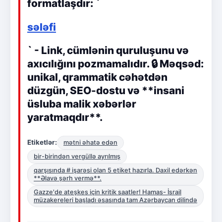
formatlaşdır: `
sələfi
` - Link, cümlənin quruluşunu və
axıcılığını pozmamalıdır. 🔒 Məqsəd:
unikal, qrammatik cəhətdən
düzgün, SEO-dostu və **insani
üsluba malik xəbərlər
yaratmaqdır**.
Etiketlər:
mətni əhatə edən
bir-birindən vergüllə ayrılmış
qarşısında # işarəsi olan 5 etiket hazırla. Daxil edərkən
**Əlavə şərh vermə**.
Gazze'de ateşkes için kritik saatler! Hamas- İsrail
müzakereleri başladı əsasında tam Azərbaycan dilində