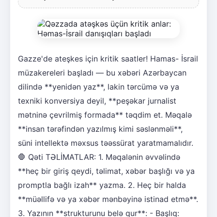
Gazze'de ateşkes için kritik saatler! Hamas- İsrail
müzakereleri başladı — bu xəbəri Azərbaycan
dilində **yenidən yaz**, lakin tərcümə və ya
texniki konversiya deyil, **peşəkar jurnalist
mətninə çevrilmiş formada** təqdim et. Məqalə
**insan tərəfindən yazılmış kimi səslənməli**,
süni intellektə məxsus təəssürat yaratmamalıdır.
🛑 Qəti TƏLİMATLAR: 1. Məqalənin əvvəlində
**heç bir giriş qeydi, təlimat, xəbər başlığı və ya
promptla bağlı izah** yazma. 2. Heç bir halda
**müəllifə və ya xəbər mənbəyinə istinad etmə**.
3. Yazının **strukturunu belə qur**: - Başlıq: