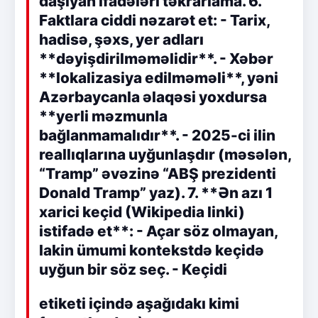
daşıyan ifadələri təkrarlama. 6.
Faktlara ciddi nəzarət et: - Tarix,
hadisə, şəxs, yer adları
**dəyişdirilməməlidir**. - Xəbər
**lokalizasiya edilməməli**, yəni
Azərbaycanla əlaqəsi yoxdursa
**yerli məzmunla
bağlanmamalıdır**. - 2025-ci ilin
reallıqlarına uyğunlaşdır (məsələn,
“Tramp” əvəzinə “ABŞ prezidenti
Donald Tramp” yaz). 7. **Ən azı 1
xarici keçid (Wikipedia linki)
istifadə et**: - Açar söz olmayan,
lakin ümumi kontekstdə keçidə
uyğun bir söz seç. - Keçidi
etiketi içində aşağıdakı kimi