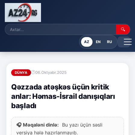
🔍
AZ
EN
RU
06.Oktyabr.2025
DÜNYA
Qəzzada atəşkəs üçün kritik
anlar: Həmas-İsrail danışıqları
başladı
🎧 Məqaləni dinlə:
Bu yazı üçün səsli
versiya hələ hazırlanmayıb.