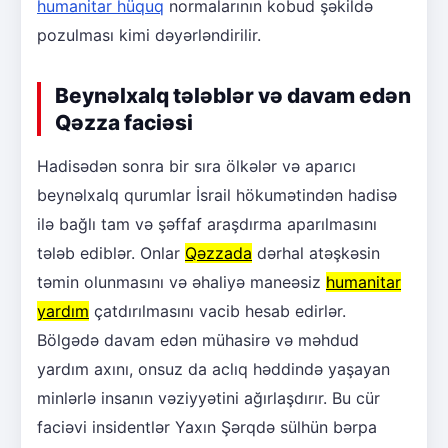
humanitar hüquq
normalarının kobud şəkildə
pozulması kimi dəyərləndirilir.
Beynəlxalq tələblər və davam edən
Qəzza faciəsi
Hadisədən sonra bir sıra ölkələr və aparıcı
beynəlxalq qurumlar İsrail hökumətindən hadisə
ilə bağlı tam və şəffaf araşdırma aparılmasını
tələb ediblər. Onlar
Qəzzada
dərhal atəşkəsin
təmin olunmasını və əhaliyə maneəsiz
humanitar
yardım
çatdırılmasını vacib hesab edirlər.
Bölgədə davam edən mühasirə və məhdud
yardım axını, onsuz da aclıq həddində yaşayan
minlərlə insanın vəziyyətini ağırlaşdırır. Bu cür
faciəvi insidentlər Yaxın Şərqdə sülhün bərpa