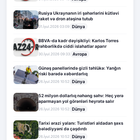
Rusiya Ukraynanın iri şəhərlərini kütləvi
raket və dron atəşinə tutub
Dünya
31.İyul.2026 03:09
BBVA-da kadr dəyişikliyi: Karlos Torres
rəhbərlikdə ciddi islahatlar aparır
Avropa
30.İyul.2026 09:33
Günəş panellərində gizli təhlükə: Yanğın
riski barədə xəbərdarlıq
Dünya
26.İyul.2026 10:52
52 milyon dollarlıq nəhəng səhv: Heç yerə
aparmayan yol görənləri heyrətə salır
Dünya
26.İyul.2026 10:52
Tarixi ərazi yalanı: Turistləri aldadan şəxs
bələdiyyəni də çaşdırdı
Dünya
26.İyul.2026 10:52