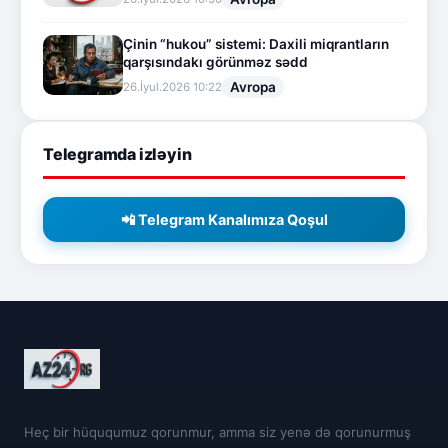
Çinin “hukou” sistemi: Daxili miqrantların
qarşısındakı görünməz sədd
Avropa
26.İyul.2026 10:22
Telegramda izləyin
📲 Telegram Kanalımıza Qoşul
Heç bir hüququmuz qorunmur, amma siz yenə də qorunurmuş