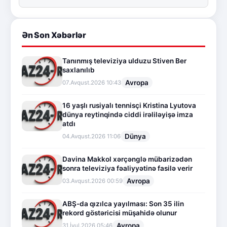
Ən Son Xəbərlər
Tanınmış televiziya ulduzu Stiven Ber
saxlanılıb
Avropa
07.Avqust.2026 10:43
16 yaşlı rusiyalı tennisçi Kristina Lyutova
dünya reytinqində ciddi irəliləyişə imza
atdı
Dünya
04.Avqust.2026 11:06
Davina Makkol xərçənglə mübarizədən
sonra televiziya fəaliyyətinə fasilə verir
Avropa
03.Avqust.2026 00:59
ABŞ-da qızılca yayılması: Son 35 ilin
rekord göstəricisi müşahidə olunur
Avropa
31.İyul.2026 05:46