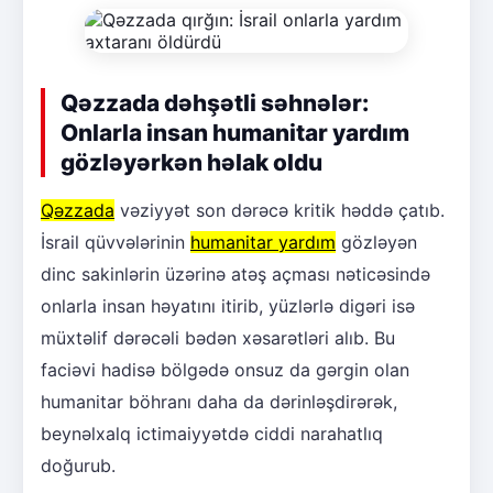
Qəzzada dəhşətli səhnələr:
Onlarla insan humanitar yardım
gözləyərkən həlak oldu
Qəzzada
vəziyyət son dərəcə kritik həddə çatıb.
İsrail qüvvələrinin
humanitar yardım
gözləyən
dinc sakinlərin üzərinə atəş açması nəticəsində
onlarla insan həyatını itirib, yüzlərlə digəri isə
müxtəlif dərəcəli bədən xəsarətləri alıb. Bu
faciəvi hadisə bölgədə onsuz da gərgin olan
humanitar böhranı daha da dərinləşdirərək,
beynəlxalq ictimaiyyətdə ciddi narahatlıq
doğurub.