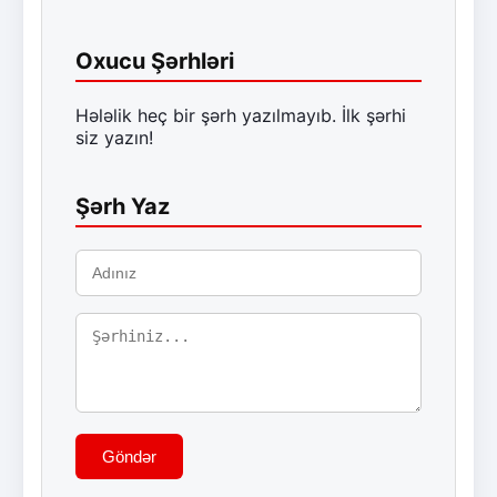
Oxucu Şərhləri
Hələlik heç bir şərh yazılmayıb. İlk şərhi
siz yazın!
Şərh Yaz
Göndər