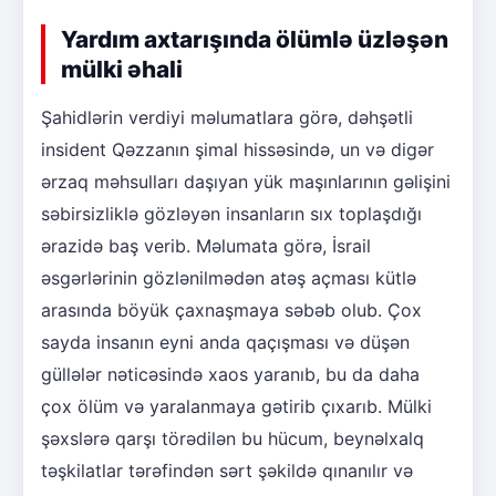
Yardım axtarışında ölümlə üzləşən
mülki əhali
Şahidlərin verdiyi məlumatlara görə, dəhşətli
insident Qəzzanın şimal hissəsində, un və digər
ərzaq məhsulları daşıyan yük maşınlarının gəlişini
səbirsizliklə gözləyən insanların sıx toplaşdığı
ərazidə baş verib. Məlumata görə, İsrail
əsgərlərinin gözlənilmədən atəş açması kütlə
arasında böyük çaxnaşmaya səbəb olub. Çox
sayda insanın eyni anda qaçışması və düşən
güllələr nəticəsində xaos yaranıb, bu da daha
çox ölüm və yaralanmaya gətirib çıxarıb. Mülki
şəxslərə qarşı törədilən bu hücum, beynəlxalq
təşkilatlar tərəfindən sərt şəkildə qınanılır və