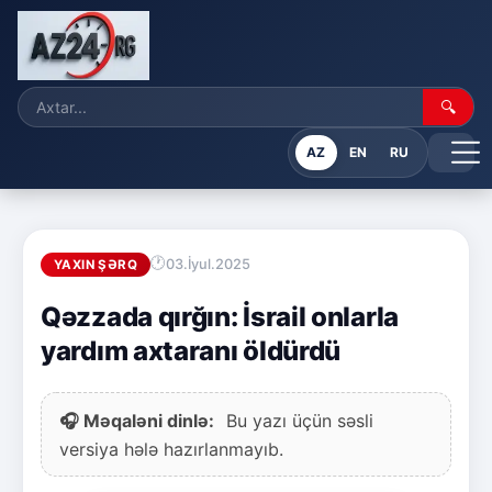
🔍
AZ
EN
RU
03.İyul.2025
YAXIN ŞƏRQ
Qəzzada qırğın: İsrail onlarla
yardım axtaranı öldürdü
🎧 Məqaləni dinlə:
Bu yazı üçün səsli
versiya hələ hazırlanmayıb.