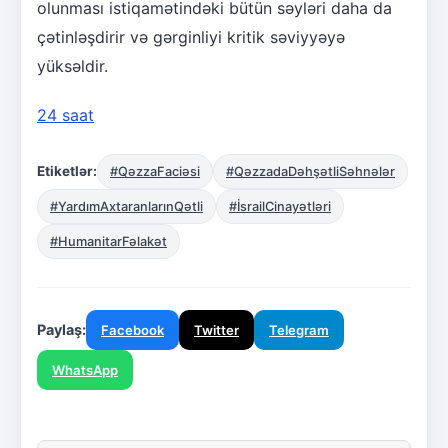
olunması istiqamətindəki bütün səyləri daha da
çətinləşdirir və gərginliyi kritik səviyyəyə
yüksəldir.
24 saat
Etiketlər:
#QəzzaFaciəsi
#QəzzadaDəhşətliSəhnələr
#YardımAxtaranlarınQətli
#İsrailCinayətləri
#HumanitarFəlakət
Paylaş:
Facebook
Twitter
Telegram
WhatsApp