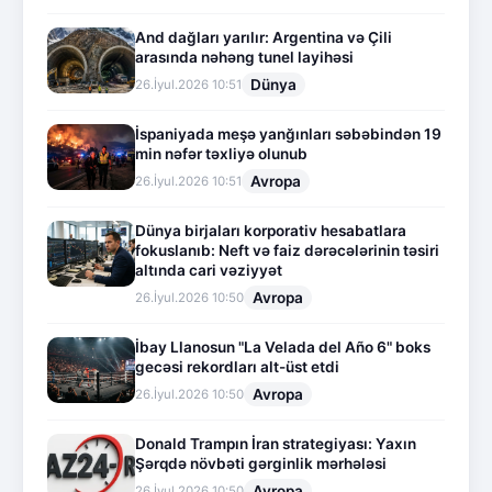
And dağları yarılır: Argentina və Çili
arasında nəhəng tunel layihəsi
Dünya
26.İyul.2026 10:51
İspaniyada meşə yanğınları səbəbindən 19
min nəfər təxliyə olunub
Avropa
26.İyul.2026 10:51
Dünya birjaları korporativ hesabatlara
fokuslanıb: Neft və faiz dərəcələrinin təsiri
altında cari vəziyyət
Avropa
26.İyul.2026 10:50
İbay Llanosun "La Velada del Año 6" boks
gecəsi rekordları alt-üst etdi
Avropa
26.İyul.2026 10:50
Donald Trampın İran strategiyası: Yaxın
Şərqdə növbəti gərginlik mərhələsi
Avropa
26.İyul.2026 10:50