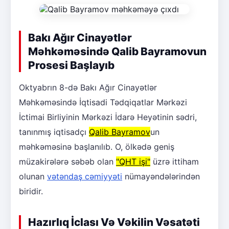
Bakı Ağır Cinayətlər
Məhkəməsində Qalib Bayramovun
Prosesi Başlayıb
Oktyabrın 8-də Bakı Ağır Cinayətlər
Məhkəməsində İqtisadi Tədqiqatlar Mərkəzi
İctimai Birliyinin Mərkəzi İdarə Heyətinin sədri,
tanınmış iqtisadçı
Qalib Bayramov
un
məhkəməsinə başlanılıb. O, ölkədə geniş
müzakirələrə səbəb olan
"QHT işi"
üzrə ittiham
olunan
vətəndaş cəmiyyəti
nümayəndələrindən
biridir.
Hazırlıq İclası Və Vəkilin Vəsatəti