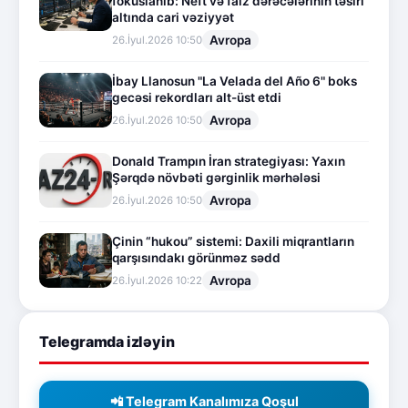
fokuslanıb: Neft və faiz dərəcələrinin təsiri
altında cari vəziyyət
Avropa
26.İyul.2026 10:50
İbay Llanosun "La Velada del Año 6" boks
gecəsi rekordları alt-üst etdi
Avropa
26.İyul.2026 10:50
Donald Trampın İran strategiyası: Yaxın
Şərqdə növbəti gərginlik mərhələsi
Avropa
26.İyul.2026 10:50
Çinin “hukou” sistemi: Daxili miqrantların
qarşısındakı görünməz sədd
Avropa
26.İyul.2026 10:22
Telegramda izləyin
📲 Telegram Kanalımıza Qoşul