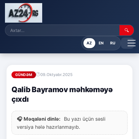
🔍
AZ
EN
RU
09.Oktyabr.2025
GÜNDƏM
Qalib Bayramov məhkəməyə
çıxdı
🎧 Məqaləni dinlə:
Bu yazı üçün səsli
versiya hələ hazırlanmayıb.