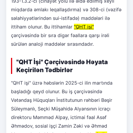
193-1.3.2-ci (cinayət yolu ilə əldə edilmiş xeyli
miqdarda əmlakı leqallaşdırma) və 308-ci (vəzifə
səlahiyyətlərindən sui-istifadə) maddələri ilə
ittiham olunur. Bu ittihamlar
"QHT işi"
çərçivəsində bir sıra digər fəallara qarşı irəli
sürülən analoji maddələr sırasındadır.
"QHT İşi" Çərçivəsində Həyata
Keçirilən Tədbirlər
"QHT işi" üzrə həbslərin 2025-ci ilin martında
başladığı qeyd olunur. Bu iş çərçivəsində
Vətəndaş Hüquqları İnstitutunun rəhbəri Bəşir
Süleymanlı, Seçki Müşahidə Alyansının icraçı
direktoru Məmməd Alpay, ictimai fəal Asəf
Əhmədov, sosial işçi Zamin Zəki və Əhməd