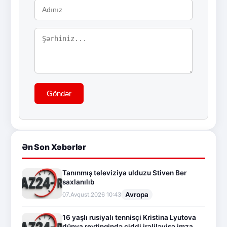
Göndər
Ən Son Xəbərlər
Tanınmış televiziya ulduzu Stiven Ber
saxlanılıb
Avropa
07.Avqust.2026 10:43
16 yaşlı rusiyalı tennisçi Kristina Lyutova
dünya reytinqində ciddi irəliləyişə imza