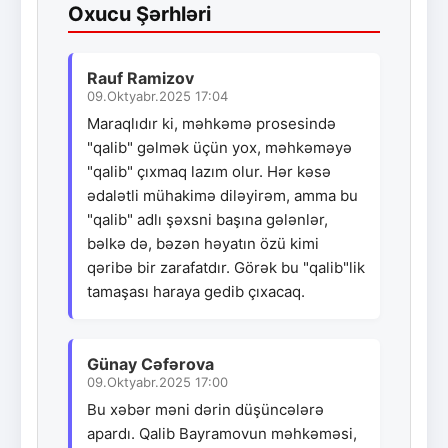
Oxucu Şərhləri
Rauf Ramizov
09.Oktyabr.2025 17:04
Maraqlıdır ki, məhkəmə prosesində
"qalib" gəlmək üçün yox, məhkəməyə
"qalib" çıxmaq lazım olur. Hər kəsə
ədalətli mühakimə diləyirəm, amma bu
"qalib" adlı şəxsni başına gələnlər,
bəlkə də, bəzən həyatın özü kimi
qəribə bir zarafatdır. Görək bu "qalib"lik
tamaşası haraya gedib çıxacaq.
Günay Cəfərova
09.Oktyabr.2025 17:00
Bu xəbər məni dərin düşüncələrə
apardı. Qalib Bayramovun məhkəməsi,