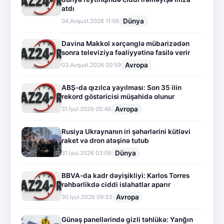
atdı
Dünya
04.Avqust.2026 11:06
Davina Makkol xərçənglə mübarizədən
sonra televiziya fəaliyyətinə fasilə verir
Avropa
03.Avqust.2026 00:59
ABŞ-da qızılca yayılması: Son 35 ilin
rekord göstəricisi müşahidə olunur
Avropa
31.İyul.2026 05:46
Rusiya Ukraynanın iri şəhərlərini kütləvi
raket və dron atəşinə tutub
Dünya
31.İyul.2026 03:09
BBVA-da kadr dəyişikliyi: Karlos Torres
rəhbərlikdə ciddi islahatlar aparır
Avropa
30.İyul.2026 09:33
Günəş panellərində gizli təhlükə: Yanğın