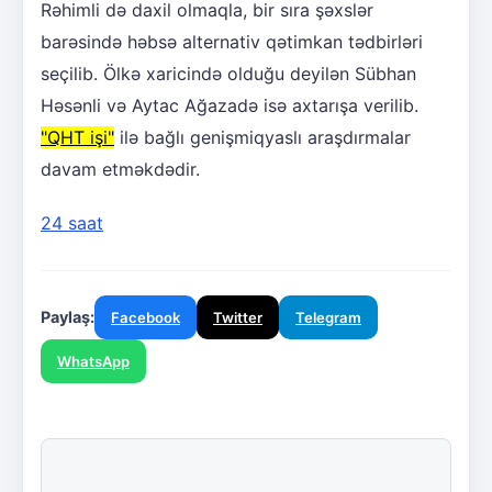
Rəhimli də daxil olmaqla, bir sıra şəxslər
barəsində həbsə alternativ qətimkan tədbirləri
seçilib. Ölkə xaricində olduğu deyilən Sübhan
Həsənli və Aytac Ağazadə isə axtarışa verilib.
"QHT işi"
ilə bağlı genişmiqyaslı araşdırmalar
davam etməkdədir.
24 saat
Paylaş:
Facebook
Twitter
Telegram
WhatsApp