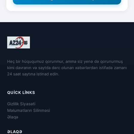
Heç bir hüququmuz qorunmur, amma siz yenə də qorunurmuş
kimi davranın və saytda dərc olunan xəbərlərdən istifadə zamanı
24 saat saytına istinad edin.
QUICK LINKS
Gizlilik Siyasəti
Məlumatların Silinməsi
Əlaqə
ƏLAQƏ