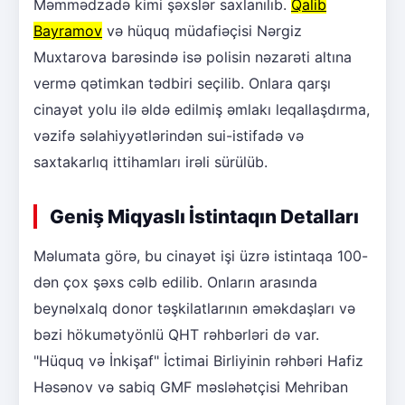
Məmmədzadə kimi şəxslər saxlanılıb.
Qalib
Bayramov
və hüquq müdafiəçisi Nərgiz
Muxtarova barəsində isə polisin nəzarəti altına
vermə qətimkan tədbiri seçilib. Onlara qarşı
cinayət yolu ilə əldə edilmiş əmlakı leqallaşdırma,
vəzifə səlahiyyətlərindən sui-istifadə və
saxtakarlıq ittihamları irəli sürülüb.
Geniş Miqyaslı İstintaqın Detalları
Məlumata görə, bu cinayət işi üzrə istintaqa 100-
dən çox şəxs cəlb edilib. Onların arasında
beynəlxalq donor təşkilatlarının əməkdaşları və
bəzi hökumətyönlü QHT rəhbərləri də var.
"Hüquq və İnkişaf" İctimai Birliyinin rəhbəri Hafiz
Həsənov və sabiq GMF məsləhətçisi Mehriban