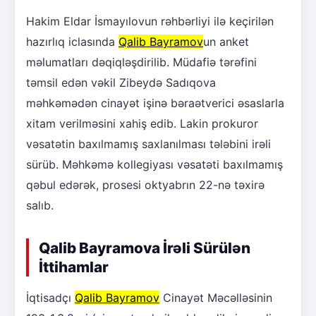
Hakim Eldar İsmayılovun rəhbərliyi ilə keçirilən
hazırlıq iclasında
Qalib Bayramov
un anket
məlumatları dəqiqləşdirilib. Müdafiə tərəfini
təmsil edən vəkil Zibeydə Sadıqova
məhkəmədən cinayət işinə bəraətverici əsaslarla
xitam verilməsini xahiş edib. Lakin prokuror
vəsatətin baxılmamış saxlanılması tələbini irəli
sürüb. Məhkəmə kollegiyası vəsatəti baxılmamış
qəbul edərək, prosesi oktyabrın 22-nə təxirə
salıb.
Qalib Bayramova İrəli Sürülən
İttihamlar
İqtisadçı
Qalib Bayramov
Cinayət Məcəlləsinin