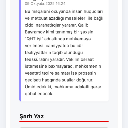
09.Oktyabr.2025 16:24
Bu məqaləni oxuyanda insan hüquqları
və mətbuat azadlığı məsələləri ilə bağlı
ciddi narahatlıqlar yaranır. Qalib
Bayramov kimi tanınmış bir şəxsin
"QHT işi" adı altında məhkəməyə
verilməsi, cəmiyyətdə bu cür
fəaliyyətlərin təqib olunduğu
təəssüratını yaradır. Vəkilin bəraət
istəməsinə baxmayaraq, məhkəmənin
vəsatəti təxirə salması isə prosesin
gedişatı haqqında suallar doğurur.
Ümid edək ki, məhkəmə ədalətli qərar
qəbul edəcək.
Şərh Yaz