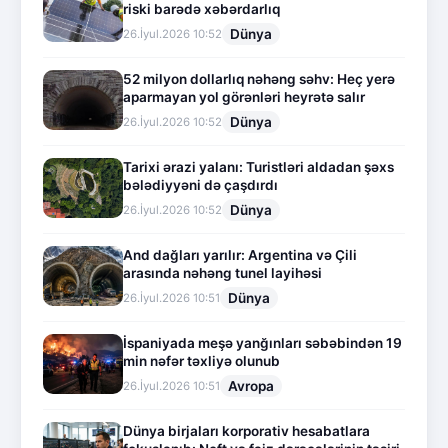
riski barədə xəbərdarlıq
Dünya
26.İyul.2026 10:52
52 milyon dollarlıq nəhəng səhv: Heç yerə
aparmayan yol görənləri heyrətə salır
Dünya
26.İyul.2026 10:52
Tarixi ərazi yalanı: Turistləri aldadan şəxs
bələdiyyəni də çaşdırdı
Dünya
26.İyul.2026 10:52
And dağları yarılır: Argentina və Çili
arasında nəhəng tunel layihəsi
Dünya
26.İyul.2026 10:51
İspaniyada meşə yanğınları səbəbindən 19
min nəfər təxliyə olunub
Avropa
26.İyul.2026 10:51
Dünya birjaları korporativ hesabatlara