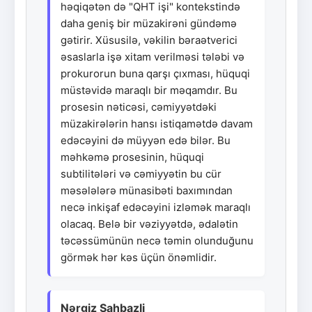
həqiqətən də "QHT işi" kontekstində
daha geniş bir müzakirəni gündəmə
gətirir. Xüsusilə, vəkilin bəraətverici
əsaslarla işə xitam verilməsi tələbi və
prokurorun buna qarşı çıxması, hüquqi
müstəvidə maraqlı bir məqamdır. Bu
prosesin nəticəsi, cəmiyyətdəki
müzakirələrin hansı istiqamətdə davam
edəcəyini də müyyən edə bilər. Bu
məhkəmə prosesinin, hüquqi
subtilitələri və cəmiyyətin bu cür
məsələlərə münasibəti baxımından
necə inkişaf edəcəyini izləmək maraqlı
olacaq. Belə bir vəziyyətdə, ədalətin
təcəssümünün necə təmin olunduğunu
görmək hər kəs üçün önəmlidir.
Nərgiz Şahbazli