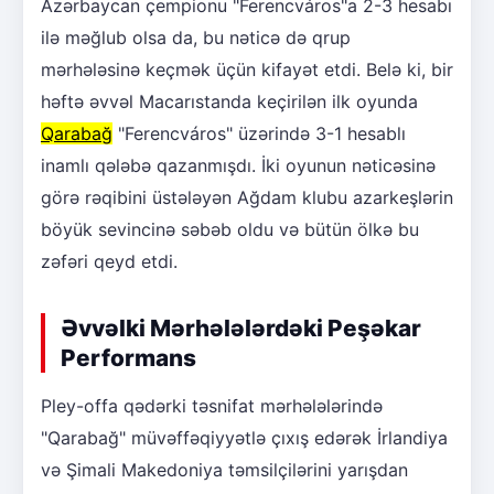
Azərbaycan çempionu "Ferencváros"a 2-3 hesabı
ilə məğlub olsa da, bu nəticə də qrup
mərhələsinə keçmək üçün kifayət etdi. Belə ki, bir
həftə əvvəl Macarıstanda keçirilən ilk oyunda
Qarabağ
"Ferencváros" üzərində 3-1 hesablı
inamlı qələbə qazanmışdı. İki oyunun nəticəsinə
görə rəqibini üstələyən Ağdam klubu azarkeşlərin
böyük sevincinə səbəb oldu və bütün ölkə bu
zəfəri qeyd etdi.
Əvvəlki Mərhələlərdəki Peşəkar
Performans
Pley-offa qədərki təsnifat mərhələlərində
"Qarabağ" müvəffəqiyyətlə çıxış edərək İrlandiya
və Şimali Makedoniya təmsilçilərini yarışdan