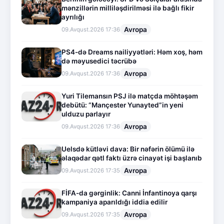
mənzillərin milliləşdirilməsi ilə bağlı fikir
ayrılığı
Avropa
09.Avqust.2026 17:36
PS4-də Dreams nailiyyətləri: Həm xoş, həm
də məyusedici təcrübə
Avropa
09.Avqust.2026 17:36
Yuri Tilemansın PSJ ilə matçda möhtəşəm
debütü: “Mançester Yunayted”in yeni
ulduzu parlayır
Avropa
09.Avqust.2026 17:36
Uelsdə kütləvi dava: Bir nəfərin ölümü ilə
əlaqədar qətl faktı üzrə cinayət işi başlanıb
Avropa
09.Avqust.2026 17:35
FİFA-da gərginlik: Canni İnfantinoya qarşı
kampaniya aparıldığı iddia edilir
Avropa
09.Avqust.2026 17:35