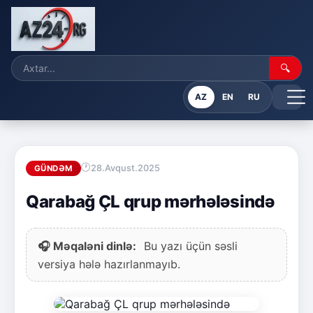
🔍
AZ
EN
RU
28.Avqust.2025
GÜNDƏM
Qarabağ ÇL qrup mərhələsində
🎧 Məqaləni dinlə:
Bu yazı üçün səsli
versiya hələ hazırlanmayıb.