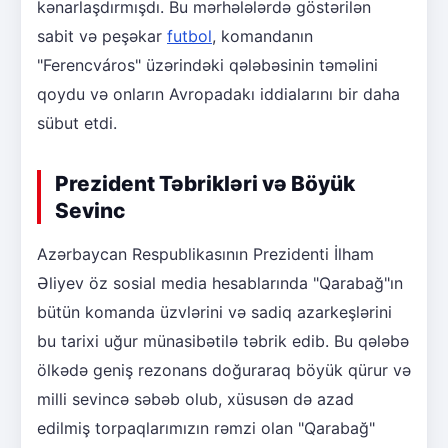
kənarlaşdırmışdı. Bu mərhələlərdə göstərilən
sabit və peşəkar
futbol
, komandanın
"Ferencváros" üzərindəki qələbəsinin təməlini
qoydu və onların Avropadakı iddialarını bir daha
sübut etdi.
Prezident Təbrikləri və Böyük
Sevinc
Azərbaycan Respublikasının Prezidenti İlham
Əliyev öz sosial media hesablarında "Qarabağ"ın
bütün komanda üzvlərini və sadiq azarkeşlərini
bu tarixi uğur münasibətilə təbrik edib. Bu qələbə
ölkədə geniş rezonans doğuraraq böyük qürur və
milli sevincə səbəb olub, xüsusən də azad
edilmiş torpaqlarımızın rəmzi olan "Qarabağ"