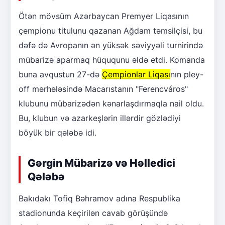
Ötən mövsüm Azərbaycan Premyer Liqasının
çempionu titulunu qazanan Ağdam təmsilçisi, bu
dəfə də Avropanın ən yüksək səviyyəli turnirində
mübarizə aparmaq hüququnu əldə etdi. Komanda
buna avqustun 27-də
Çempionlar Liqası
nın pley-
off mərhələsində Macarıstanın "Ferencváros"
klubunu mübarizədən kənarlaşdırmaqla nail oldu.
Bu, klubun və azarkeşlərin illərdir gözlədiyi
böyük bir qələbə idi.
Gərgin Mübarizə və Həlledici
Qələbə
Bakıdakı Tofiq Bəhramov adına Respublika
stadionunda keçirilən cavab görüşündə