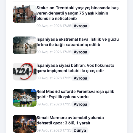
Stoke-on-Trentdəki yaşayış binasında baş
verən dəhşətli yanğın 75 yaşlı kişinin
ölümü ilə nəticələnib
Avropa
09.Avqust.2026 17:35
İspaniyada ekstremal hava: İstilik və güclü
fırtına ilə bağlı xəbərdarlıq edilib
Avropa
09.Avqust.2026 17:35
İspaniyada siyasi böhran: Vox hökumətə
qarşı impiçment tələbi ilə çıxış edir
Avropa
09.Avqust.2026 17:35
Real Madrid səfərdə Ferentsvaroşa qalib
gəldi: Espi ilk qolunu vurdu
Avropa
09.Avqust.2026 17:35
Şimali Mərmərə avtomobil yolunda
dəhşətli qəza: 3 ölü, 1 yaralı
Dünya
09.Avqust.2026 17:35