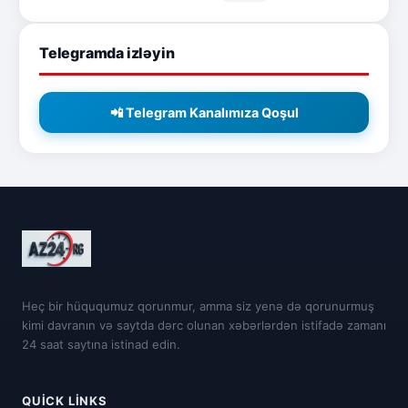
Telegramda izləyin
📲 Telegram Kanalımıza Qoşul
Heç bir hüququmuz qorunmur, amma siz yenə də qorunurmuş
kimi davranın və saytda dərc olunan xəbərlərdən istifadə zamanı
24 saat saytına istinad edin.
QUICK LINKS