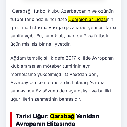
"Qarabağ" futbol klubu Azərbaycanın və özünün
futbol tarixində ikinci dəfə
Çempionlar Liqası
nın
qrup mərhələsinə vəsiqə qazanaraq yeni bir tarixi
səhifə açıb. Bu, həm klub, həm də ölkə futbolu
üçün misilsiz bir nailiyyətdir.
Ağdam təmsilçisi ilk dəfə 2017-ci ildə Avropanın
klublararası ən mötəbər turnirinin eyni
mərhələsinə yüksəlmişdi. O vaxtdan bəri,
Azərbaycan çempionu ardıcıl olaraq Avropa
səhnəsində öz sözünü deməyə çalışır və bu ilki
uğur illərin zəhmətinin bəhrəsidir.
Tarixi Uğur:
Qarabağ
Yenidən
Avropanın Elitasında