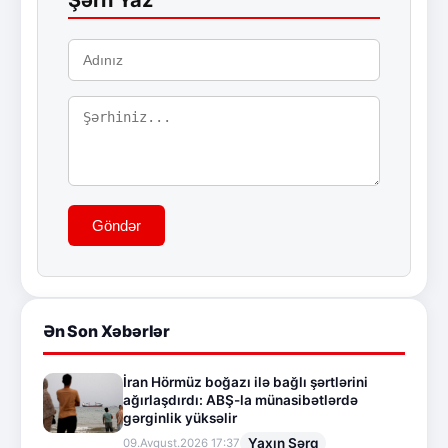
Göndər
Ən Son Xəbərlər
İran Hörmüz boğazı ilə bağlı şərtlərini
ağırlaşdırdı: ABŞ-la münasibətlərdə
gərginlik yüksəlir
Yaxın Şərq
09.Avqust.2026 17:37