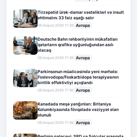
Tirzepatid ürək-damar xəstəlikləri və insult
ehtimalını 33 faiz aşağı salır
Avropa
09.Avqust.2026 17:36
Deutsche Bahn rəhbərliyinin mükafatları
qatarların qrafikə uyğunluğundan asılı
olacaq
Avropa
09.Avqust.2026 17:36
Parkinsonun müalicəsində yeni mərhələ:
Foslevodopa/Foskarbidopa terapiyasının
birillik effektivliyi açıqlandı
Avropa
09.Avqust.2026 17:36
Kanadada meşə yanğınları: Britaniya
Kolumbiyasında fövqəladə vəziyyət elan
olunub
Avropa
09.Avqust.2026 17:36
Berlinin gələcəyi: SPD və Solçular arasında