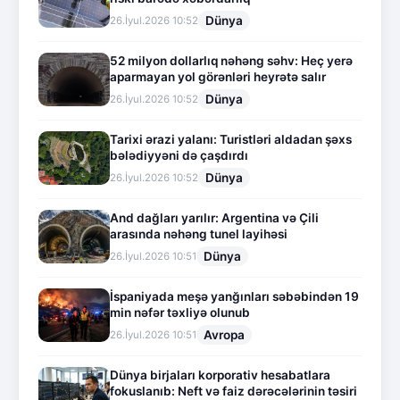
Dünya
26.İyul.2026 10:52
52 milyon dollarlıq nəhəng səhv: Heç yerə
aparmayan yol görənləri heyrətə salır
Dünya
26.İyul.2026 10:52
Tarixi ərazi yalanı: Turistləri aldadan şəxs
bələdiyyəni də çaşdırdı
Dünya
26.İyul.2026 10:52
And dağları yarılır: Argentina və Çili
arasında nəhəng tunel layihəsi
Dünya
26.İyul.2026 10:51
İspaniyada meşə yanğınları səbəbindən 19
min nəfər təxliyə olunub
Avropa
26.İyul.2026 10:51
Dünya birjaları korporativ hesabatlara
fokuslanıb: Neft və faiz dərəcələrinin təsiri