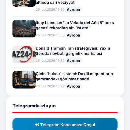
altında cari vəziyyət
Avropa
26.İyul.2026 10:50
İbay Llanosun "La Velada del Año 6" boks
gecəsi rekordları alt-üst etdi
Avropa
26.İyul.2026 10:50
Donald Trampın İran strategiyası: Yaxın
Şərqdə növbəti gərginlik mərhələsi
Avropa
26.İyul.2026 10:50
Çinin “hukou” sistemi: Daxili miqrantların
qarşısındakı görünməz sədd
Avropa
26.İyul.2026 10:22
Telegramda izləyin
📲 Telegram Kanalımıza Qoşul