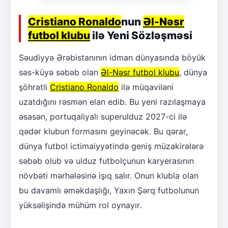
Cristiano Ronaldo
nun
Əl-Nəsr
futbol klubu
ilə Yeni Sözləşməsi
Səudiyyə Ərəbistanının idman dünyasında böyük
səs-küyə səbəb olan
Əl-Nəsr futbol klubu
, dünya
şöhrətli
Cristiano Ronaldo
ilə müqaviləni
uzatdığını rəsmən elan edib. Bu yeni razılaşmaya
əsasən, portuqaliyalı superulduz 2027-ci ilə
qədər klubun formasını geyinəcək. Bu qərar,
dünya futbol ictimaiyyətində geniş müzakirələrə
səbəb olub və ulduz futbolçunun karyerasının
növbəti mərhələsinə işıq salır. Onun klubla olan
bu davamlı əməkdaşlığı, Yaxın Şərq futbolunun
yüksəlişində mühüm rol oynayır.