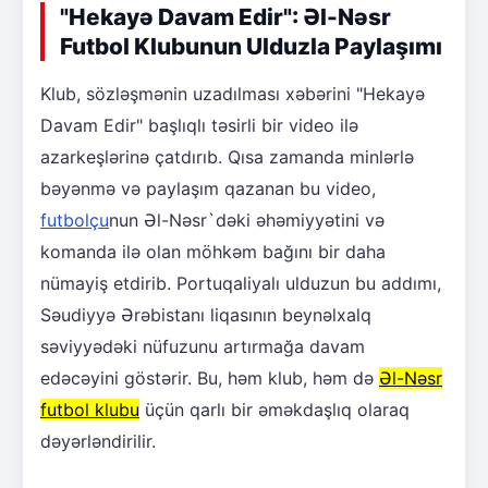
"Hekayə Davam Edir": Əl-Nəsr
Futbol Klubunun Ulduzla Paylaşımı
Klub, sözləşmənin uzadılması xəbərini "Hekayə
Davam Edir" başlıqlı təsirli bir video ilə
azarkeşlərinə çatdırıb. Qısa zamanda minlərlə
bəyənmə və paylaşım qazanan bu video,
futbolçu
nun Əl-Nəsr`dəki əhəmiyyətini və
komanda ilə olan möhkəm bağını bir daha
nümayiş etdirib. Portuqaliyalı ulduzun bu addımı,
Səudiyyə Ərəbistanı liqasının beynəlxalq
səviyyədəki nüfuzunu artırmağa davam
edəcəyini göstərir. Bu, həm klub, həm də
Əl-Nəsr
futbol klubu
üçün qarlı bir əməkdaşlıq olaraq
dəyərləndirilir.