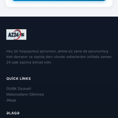
Heç bir hüququmuz qorunmur, amma siz yenə də qorunurmuş
kimi davranın və saytda dərc olunan xəbərlərdən istifadə zamanı
24 saat saytına istinad edin.
QUICK LINKS
Gizlilik Siyasəti
Məlumatların Silinməsi
Əlaqə
ƏLAQƏ