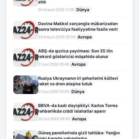
atdı
Dünya
04.Avqust.2026 11:06
Davina Makkol xərçənglə mübarizədən
sonra televiziya fəaliyyətinə fasilə verir
Avropa
03.Avqust.2026 00:59
ABŞ-da qızılca yayılması: Son 35 ilin
rekord göstəricisi müşahidə olunur
Avropa
31.İyul.2026 05:46
Rusiya Ukraynanın iri şəhərlərini kütləvi
raket və dron atəşinə tutub
Dünya
31.İyul.2026 03:09
BBVA-da kadr dəyişikliyi: Karlos Torres
rəhbərlikdə ciddi islahatlar aparır
Avropa
30.İyul.2026 09:33
Günəş panellərində gizli təhlükə: Yanğın
riski barədə xəbərdarlıq