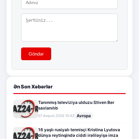
Göndər
Ən Son Xəbərlər
Tanınmış televiziya ulduzu Stiven Ber
saxlanılıb
Avropa
07.Avqust.2026 10:43
16 yaşlı rusiyalı tennisçi Kristina Lyutova
dünya reytinqində ciddi irəliləyişə imza