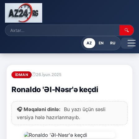
🔍
AZ
EN
RU
26.İyun.2025
İDMAN
Ronaldo 'Əl-Nəsr'ə keçdi
🎧 Məqaləni dinlə:
Bu yazı üçün səsli
versiya hələ hazırlanmayıb.