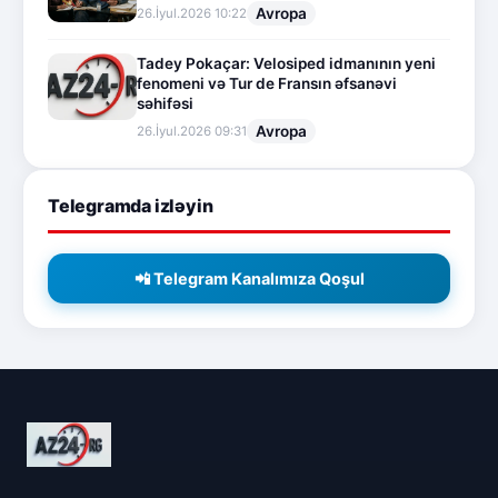
Avropa
26.İyul.2026 10:22
Tadey Pokaçar: Velosiped idmanının yeni
fenomeni və Tur de Fransın əfsanəvi
səhifəsi
Avropa
26.İyul.2026 09:31
Telegramda izləyin
📲 Telegram Kanalımıza Qoşul