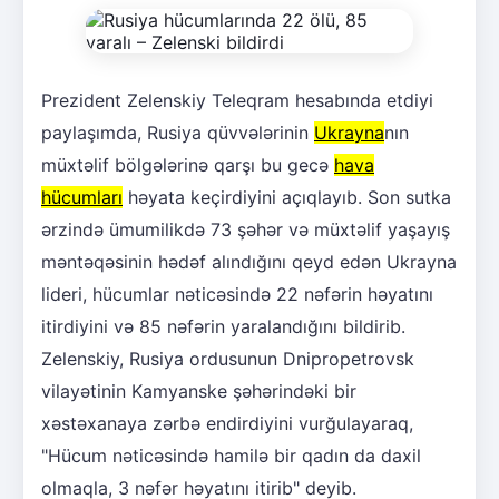
Prezident Zelenskiy Teleqram hesabında etdiyi
paylaşımda, Rusiya qüvvələrinin
Ukrayna
nın
müxtəlif bölgələrinə qarşı bu gecə
hava
hücumları
həyata keçirdiyini açıqlayıb. Son sutka
ərzində ümumilikdə 73 şəhər və müxtəlif yaşayış
məntəqəsinin hədəf alındığını qeyd edən Ukrayna
lideri, hücumlar nəticəsində 22 nəfərin həyatını
itirdiyini və 85 nəfərin yaralandığını bildirib.
Zelenskiy, Rusiya ordusunun Dnipropetrovsk
vilayətinin Kamyanske şəhərindəki bir
xəstəxanaya zərbə endirdiyini vurğulayaraq,
"Hücum nəticəsində hamilə bir qadın da daxil
olmaqla, 3 nəfər həyatını itirib" deyib.