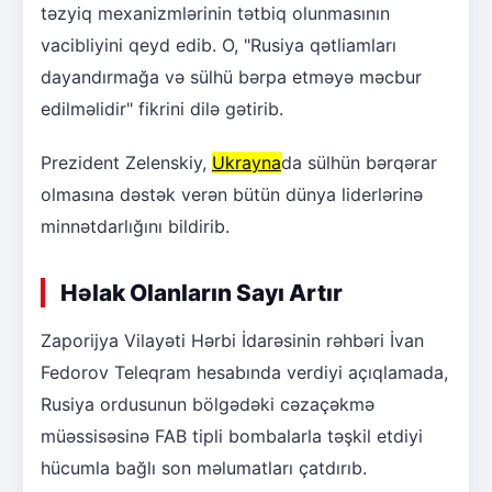
təzyiq mexanizmlərinin tətbiq olunmasının
vacibliyini qeyd edib. O, "Rusiya qətliamları
dayandırmağa və sülhü bərpa etməyə məcbur
edilməlidir" fikrini dilə gətirib.
Prezident Zelenskiy,
Ukrayna
da sülhün bərqərar
olmasına dəstək verən bütün dünya liderlərinə
minnətdarlığını bildirib.
Həlak Olanların Sayı Artır
Zaporijya Vilayəti Hərbi İdarəsinin rəhbəri İvan
Fedorov Teleqram hesabında verdiyi açıqlamada,
Rusiya ordusunun bölgədəki cəzaçəkmə
müəssisəsinə FAB tipli bombalarla təşkil etdiyi
hücumla bağlı son məlumatları çatdırıb.