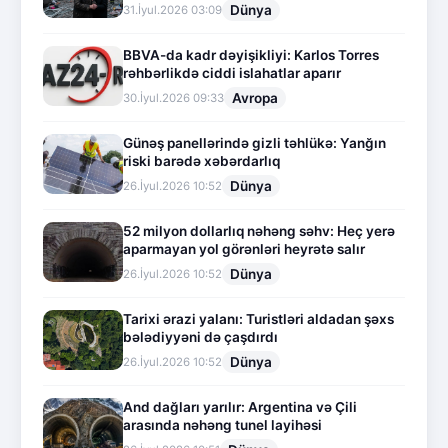
Dünya
31.İyul.2026 03:09
BBVA-da kadr dəyişikliyi: Karlos Torres
rəhbərlikdə ciddi islahatlar aparır
Avropa
30.İyul.2026 09:33
Günəş panellərində gizli təhlükə: Yanğın
riski barədə xəbərdarlıq
Dünya
26.İyul.2026 10:52
52 milyon dollarlıq nəhəng səhv: Heç yerə
aparmayan yol görənləri heyrətə salır
Dünya
26.İyul.2026 10:52
Tarixi ərazi yalanı: Turistləri aldadan şəxs
bələdiyyəni də çaşdırdı
Dünya
26.İyul.2026 10:52
And dağları yarılır: Argentina və Çili
arasında nəhəng tunel layihəsi