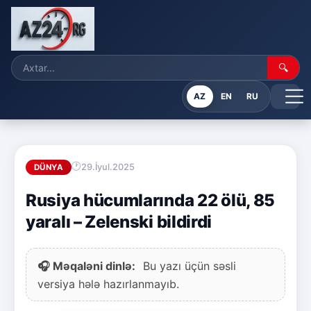
🔍
AZ
EN
RU
29.İyul.2025
DÜNYA
Rusiya hücumlarında 22 ölü, 85
yaralı – Zelenski bildirdi
🎧 Məqaləni dinlə:
Bu yazı üçün səsli
versiya hələ hazırlanmayıb.