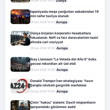
Dünya
26.İyul.2026 10:51
İspaniyada meşə yanğınları səbəbindən 19
min nəfər təxliyə olunub
Avropa
26.İyul.2026 10:51
Dünya birjaları korporativ hesabatlara
fokuslanıb: Neft və faiz dərəcələrinin təsiri
altında cari vəziyyət
Avropa
26.İyul.2026 10:50
İbay Llanosun "La Velada del Año 6" boks
gecəsi rekordları alt-üst etdi
Avropa
26.İyul.2026 10:50
Donald Trampın İran strategiyası: Yaxın
Şərqdə növbəti gərginlik mərhələsi
Avropa
26.İyul.2026 10:50
Çinin “hukou” sistemi: Daxili miqrantların
qarşısındakı görünməz sədd