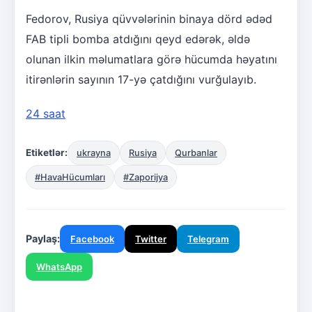
Fedorov, Rusiya qüvvələrinin binaya dörd ədəd
FAB tipli bomba atdığını qeyd edərək, əldə
olunan ilkin məlumatlara görə hücumda həyatını
itirənlərin sayının 17-yə çatdığını vurğulayıb.
24 saat
Etiketlər:
ukrayna
Rusiya
Qurbanlar
#HavaHücumları
#Zaporijya
Paylaş:
Facebook
Twitter
Telegram
WhatsApp