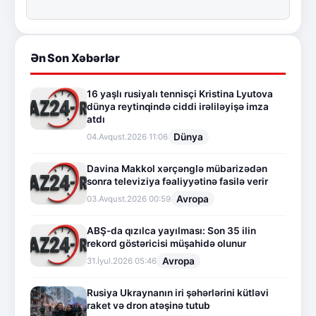
Ən Son Xəbərlər
16 yaşlı rusiyalı tennisçi Kristina Lyutova
dünya reytinqində ciddi irəliləyişə imza
atdı
Dünya
04.Avqust.2026 11:06
Davina Makkol xərçənglə mübarizədən
sonra televiziya fəaliyyətinə fasilə verir
Avropa
03.Avqust.2026 00:59
ABŞ-da qızılca yayılması: Son 35 ilin
rekord göstəricisi müşahidə olunur
Avropa
31.İyul.2026 05:46
Rusiya Ukraynanın iri şəhərlərini kütləvi
raket və dron atəşinə tutub