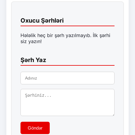
Oxucu Şərhləri
Hələlik heç bir şərh yazılmayıb. İlk şərhi
siz yazın!
Şərh Yaz
Göndər