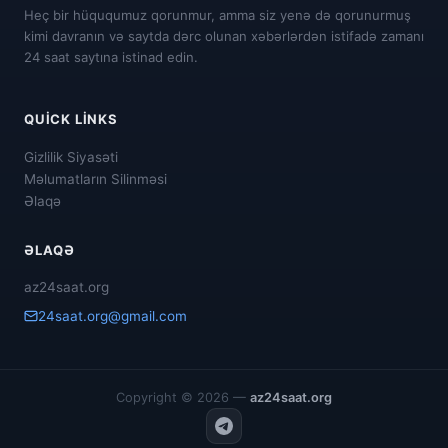
Heç bir hüququmuz qorunmur, amma siz yenə də qorunurmuş
kimi davranın və saytda dərc olunan xəbərlərdən istifadə zamanı
24 saat saytına istinad edin.
QUICK LINKS
Gizlilik Siyasəti
Məlumatların Silinməsi
Əlaqə
ƏLAQƏ
az24saat.org
24saat.org@gmail.com
Copyright © 2026 —
az24saat.org