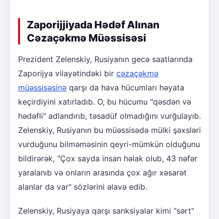
Zaporijjiyada Hədəf Alınan
Cəzaçəkmə Müəssisəsi
Prezident Zelenskiy, Rusiyanın gecə saatlarında
Zaporijya vilayətindəki bir
cəzaçəkmə
müəssisəsinə
qarşı da hava hücumları həyata
keçirdiyini xatırladıb. O, bu hücumu "qəsdən və
hədəfli" adlandırıb, təsadüf olmadığını vurğulayıb.
Zelenskiy, Rusiyanın bu müəssisədə mülki şəxsləri
vurduğunu bilməməsinin qeyri-mümkün olduğunu
bildirərək, "Çox sayda insan həlak olub, 43 nəfər
yaralanıb və onların arasında çox ağır xəsarət
alanlar da var" sözlərini əlavə edib.
Zelenskiy, Rusiyaya qarşı sanksiyalar kimi "sərt"