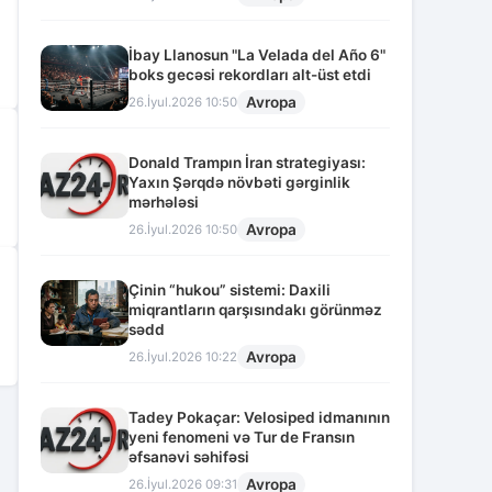
İbay Llanosun "La Velada del Año 6"
boks gecəsi rekordları alt-üst etdi
Avropa
26.İyul.2026 10:50
Donald Trampın İran strategiyası:
Yaxın Şərqdə növbəti gərginlik
mərhələsi
Avropa
26.İyul.2026 10:50
Çinin “hukou” sistemi: Daxili
miqrantların qarşısındakı görünməz
sədd
Avropa
26.İyul.2026 10:22
Tadey Pokaçar: Velosiped idmanının
yeni fenomeni və Tur de Fransın
əfsanəvi səhifəsi
Avropa
26.İyul.2026 09:31