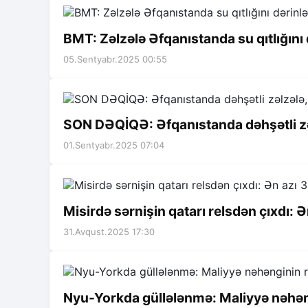
BMT: Zəlzələ Əfqanıstanda su qıtlığını 
05.Sentyabr.2025 00:55
SON DƏQİQƏ: Əfqanıstanda dəhşətli zə
01.Sentyabr.2025 07:04
Misirdə sərnişin qatarı relsdən çıxdı: Ə
31.Avqust.2025 17:30
Nyu-Yorkda güllələnmə: Maliyyə nəhən