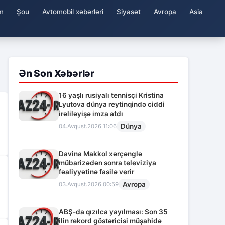
m
Şou
Avtomobil xəbərləri
Siyasət
Avropa
Asia
Ən Son Xəbərlər
16 yaşlı rusiyalı tennisçi Kristina
Lyutova dünya reytinqində ciddi
irəliləyişə imza atdı
Dünya
04.Avqust.2026 11:06
Davina Makkol xərçənglə
mübarizədən sonra televiziya
fəaliyyətinə fasilə verir
Avropa
03.Avqust.2026 00:59
ABŞ-da qızılca yayılması: Son 35
ilin rekord göstəricisi müşahidə