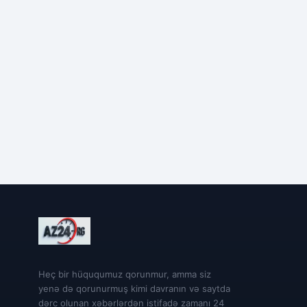
Heç bir hüququmuz qorunmur, amma siz
yenə də qorunurmuş kimi davranın və saytda
dərc olunan xəbərlərdən istifadə zamanı 24