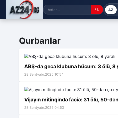
🔍
AZ
Qurbanlar
ABŞ-da gecə klubuna hücum: 3 ölü, 8 y
28.Sentyabr.2025 10:54
Vijayın mitinqində faciə: 31 ölü, 50-dən
28.Sentyabr.2025 04:53