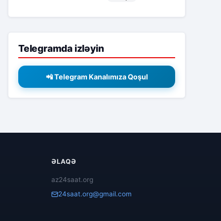
Telegramda izləyin
📲 Telegram Kanalımıza Qoşul
ƏLAQƏ
az24saat.org
24saat.org@gmail.com