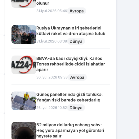
olunur
Avropa
31.İyul.2026 05:46
Rusiya Ukraynanın iri şəhərlərini
kütləvi raket və dron atəşinə tutub
Dünya
31.İyul.2026 03:09
BBVA-da kadr dəyişikliyi: Karlos
Torres rəhbərlikdə ciddi islahatlar
aparır
Avropa
30.İyul.2026 09:33
Günəş panellərində gizli təhlükə:
Yanğın riski barədə xəbərdarlıq
Dünya
26.İyul.2026 10:52
52 milyon dollarlıq nəhəng səhv:
Heç yerə aparmayan yol görənləri
heyrətə salır