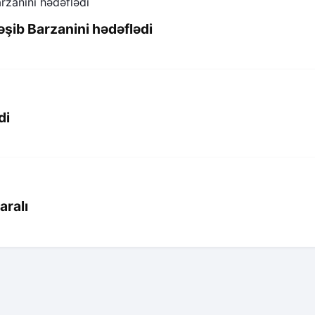
əşib Barzanini hədəflədi
di
aralı