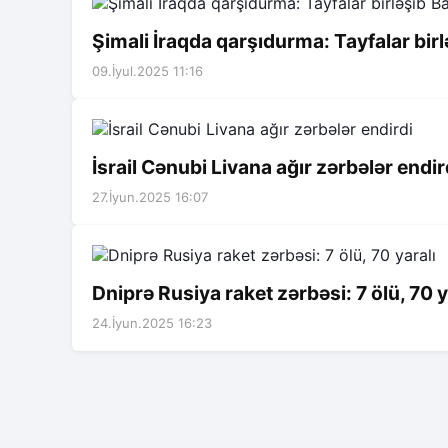
Şimali İraqda qarşıdurma: Tayfalar birl
09.İyul.2025 11:16
İsrail Cənubi Livana ağır zərbələr endir
27.İyun.2025 16:07
Dniprə Rusiya raket zərbəsi: 7 ölü, 70 y
24.İyun.2025 16:23