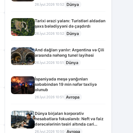
Dünya
26.İyul.2026 10:52
Tarixi ərazi yalanı: Turistləri aldadan
şəxs bələdiyyəni də çaşdırdı
Dünya
26.İyul.2026 10:52
And dağları yarılır: Argentina və Çili
arasında nəhəng tunel layihəsi
Dünya
26.İyul.2026 10:51
İspaniyada meşə yanğınları
səbəbindən 19 min nəfər təxliyə
olunub
Avropa
26.İyul.2026 10:51
Dünya birjaları korporativ
hesabatlara fokuslanıb: Neft və faiz
dərəcələrinin təsiri altında cari
vəziyyət
Avropa
26.İyul.2026 10:50