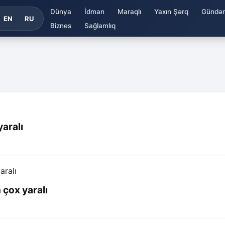
Dünya
İdman
Maraqlı
Yaxın Şərq
Gündə
EN
RU
Biznes
Sağlamlıq
aralı
 çox yaralı