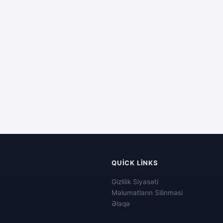
QUICK LINKS
Gizlilik Siyasəti
Məlumatların Silinməsi
Əlaqə