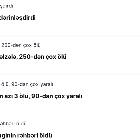
dərinləşdirdi
lzələ, 250-dən çox ölü
n azı 3 ölü, 90-dan çox yaralı
ginin rəhbəri öldü