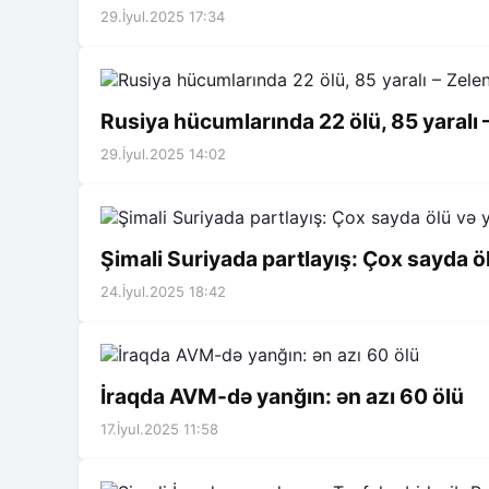
29.İyul.2025 17:34
Rusiya hücumlarında 22 ölü, 85 yaralı –
29.İyul.2025 14:02
Şimali Suriyada partlayış: Çox sayda öl
24.İyul.2025 18:42
İraqda AVM-də yanğın: ən azı 60 ölü
17.İyul.2025 11:58