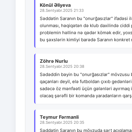
Könül Əliyeva
28.Sentyabr.2025 21:33
Səddətin Saranın bu "onurğasızlar" ifadəsi il
olunması, həqiqətən də klub daxilində ciddi
problemin həllinə nə qədər kömək edir, yoxsa
bu şəxslərin kimliyi barədə Saranın konk
Zöhrə Nurlu
28.Sentyabr.2025 20:38
Sədəddin bəyin bu "onurğasızlar" mövzusu bi
qaçanları deyil, elə futboldan çıxıb gedənlər
sadəcə öz mənfəəti üçün gələnləri ayırmaq is
olacaq şərəfli bir komanda yaradanların qarş
Teymur Fərmanli
28.Sentyabr.2025 20:35
Səddətin Saranın bu mövzuda sərt açıqlaması