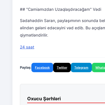
## "Camiamızdan Uzaqlaşdıracağam" Vədi
Sədahəddin Saran, paylaşımının sonunda bel
əlindən gələni edəcəyini vəd edib. Bu açıqlama
qiymətləndirilir.
24 saat
Paylaş:
Facebook
Twitter
Telegram
What
Oxucu Şərhləri