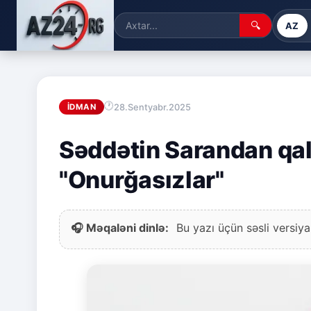
🔍
AZ
28.Sentyabr.2025
İDMAN
Səddətin Sarandan qal
"Onurğasızlar"
🎧 Məqaləni dinlə:
Bu yazı üçün səsli versiya