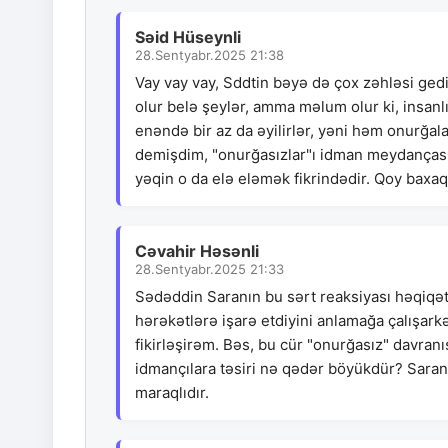
Səid Hüseynli
28.Sentyabr.2025 21:38
Vay vay vay, Sddtin bəyə də çox zəhləsi ged
olur belə şeylər, amma məlum olur ki, insanlı
enəndə bir az da əyilirlər, yəni həm onurğal
demişdim, "onurğasızlar"ı idman meydançası
yəqin o da elə eləmək fikrindədir. Qoy baxa
Cəvahir Həsənli
28.Sentyabr.2025 21:33
Sədəddin Saranın bu sərt reaksiyası həqiqət
hərəkətlərə işarə etdiyini anlamağa çalışarkə
fikirləşirəm. Bəs, bu cür "onurğasız" davran
idmançılara təsiri nə qədər böyükdür? Saran
maraqlıdır.