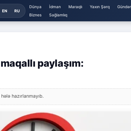
Dünya
İdman
Maraqlı
Yaxın Şərq
Gündə
EN
RU
Biznes
Sağlamlıq
maqallı paylaşım:
 hələ hazırlanmayıb.