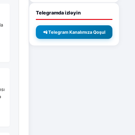
Telegramda izləyin
da
📲 Telegram Kanalımıza Qoşul
nsı
ə