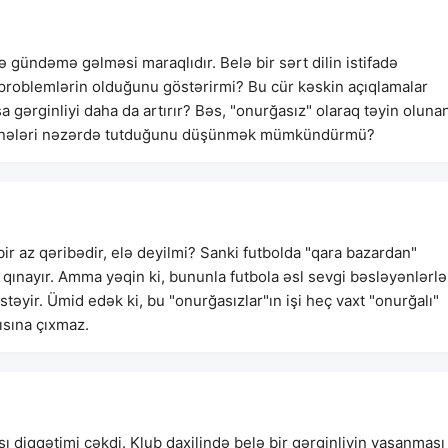
ə gündəmə gəlməsi maraqlıdır. Belə bir sərt dilin istifadə
 problemlərin olduğunu göstərirmi? Bu cür kəskin açıqlamalar
 gərginliyi daha da artırır? Bəs, "onurğasız" olaraq təyin oluna
ret nələri nəzərdə tutduğunu düşünmək mümkündürmü?
r az qəribədir, elə deyilmi? Sanki futbolda "qara bazardan"
i qınayır. Amma yəqin ki, bununla futbola əsl sevgi bəsləyənlərlə
təyir. Ümid edək ki, bu "onurğasızlar"ın işi heç vaxt "onurğalı"
ısına çıxmaz.
 diqqətimi çəkdi. Klub daxilində belə bir gərginliyin yaşanması