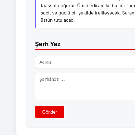
təəssüf doğurur. Ümid edirəm ki, bu cür "om
sabit və güclü bir şəkildə irəliləyəcək. Sara
üstün tutulacaq.
Şərh Yaz
Göndər