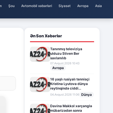
m
Şou
Avtomobil xəbərləri
Siyasət
Avropa
Asia
Ən Son Xəbərlər
Tanınmış televiziya
ulduzu Stiven Ber
saxlanılıb
07.Avqust.2026 10:43
Avropa
16 yaşlı rusiyalı tennisçi
Kristina Lyutova dünya
reytinqində ciddi
irəliləyişə imza atdı
Dünya
04.Avqust.2026 11:06
Davina Makkol xərçənglə
mübarizədən sonra