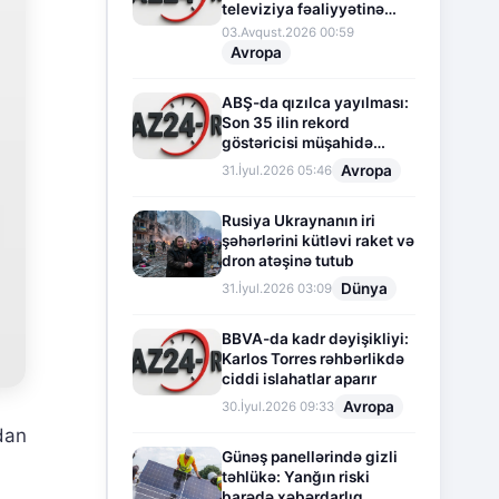
televiziya fəaliyyətinə
fasilə verir
03.Avqust.2026 00:59
Avropa
ABŞ-da qızılca yayılması:
Son 35 ilin rekord
göstəricisi müşahidə
olunur
Avropa
31.İyul.2026 05:46
Rusiya Ukraynanın iri
şəhərlərini kütləvi raket və
dron atəşinə tutub
Dünya
31.İyul.2026 03:09
BBVA-da kadr dəyişikliyi:
Karlos Torres rəhbərlikdə
ciddi islahatlar aparır
Avropa
30.İyul.2026 09:33
dan
Günəş panellərində gizli
təhlükə: Yanğın riski
barədə xəbərdarlıq