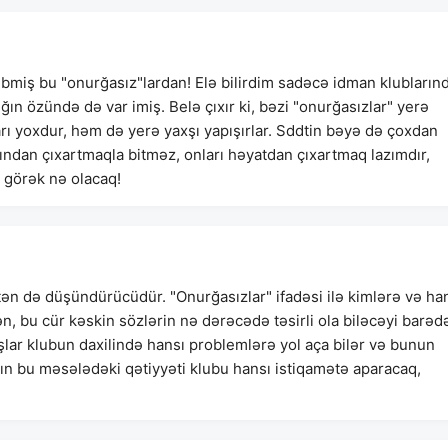
ibmiş bu "onurğasız"lardan! Elə bilirdim sadəcə idman klubların
ğın özündə də var imiş. Belə çıxır ki, bəzi "onurğasızlar" yerə
arı yoxdur, həm də yerə yaxşı yapışırlar. Sddtin bəyə də çoxdan
ndan çıxartmaqla bitməz, onları həyatdan çıxartmaq lazımdır,
q görək nə olacaq!
ən də düşündürücüdür. "Onurğasızlar" ifadəsi ilə kimlərə və ha
n, bu cür kəskin sözlərin nə dərəcədə təsirli ola biləcəyi barəd
ışlar klubun daxilində hansı problemlərə yol aça bilər və bunun
ın bu məsələdəki qətiyyəti klubu hansı istiqamətə aparacaq,