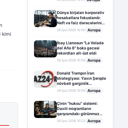
Dünya birjaları korporativ
hesabatlara fokuslanıb:
Neft və faiz dərəcələrinin
n
təsiri altında cari vəziyyət
Avropa
26.İyul.2026 10:50
 kimi
İbay Llanosun "La Velada
del Año 6" boks gecəsi
rekordları alt-üst etdi
Avropa
26.İyul.2026 10:50
Donald Trampın İran
strategiyası: Yaxın Şərqdə
növbəti gərginlik
mərhələsi
Avropa
26.İyul.2026 10:50
Çinin “hukou” sistemi:
Daxili miqrantların
qarşısındakı görünməz
sədd
Avropa
26.İyul.2026 10:22