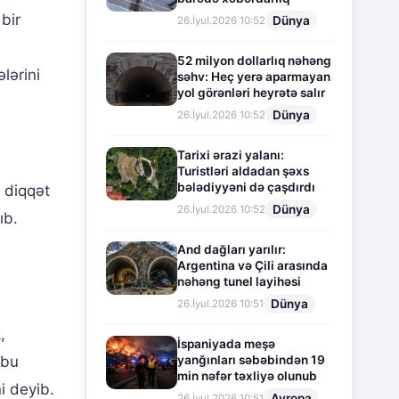
bir
Dünya
26.İyul.2026 10:52
52 milyon dollarlıq nəhəng
lərini
səhv: Heç yerə aparmayan
yol görənləri heyrətə salır
Dünya
26.İyul.2026 10:52
Tarixi ərazi yalanı:
Turistləri aldadan şəxs
bələdiyyəni də çaşdırdı
 diqqət
Dünya
26.İyul.2026 10:52
ıb.
And dağları yarılır:
Argentina və Çili arasında
nəhəng tunel layihəsi
Dünya
26.İyul.2026 10:51
,
İspaniyada meşə
yanğınları səbəbindən 19
 bu
min nəfər təxliyə olunub
i deyib.
Avropa
26.İyul.2026 10:51