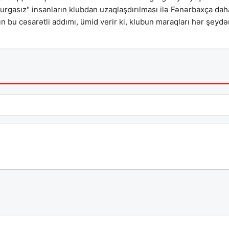
urgasız" insanların klubdan uzaqlaşdırılması ilə Fənərbaxça dah
nın bu cəsarətli addımı, ümid verir ki, klubun maraqları hər şeyd