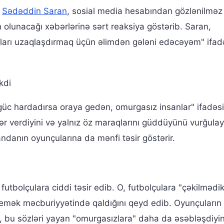
i
Sədəddin Saran
, sosial media hesabından gözlənilməz 
 olunacağı xəbərlərinə sərt reaksiya göstərib. Saran,
arı uzaqlaşdırmaq üçün əlimdən gələni edəcəyəm" ifadə
kdi
üc hardadırsa oraya gedən, omurgasız insanlar" ifadəsi
rər verdiyini və yalnız öz maraqlarını güddüyünü vurğulay
ndanın oyunçularına da mənfi təsir göstərir.
r futbolçulara ciddi təsir edib. O, futbolçulara "çəkilmədik
emək məcburiyyətində qaldığını qeyd edib. Oyunçuların
, bu sözləri yayan "omurgasızlara" daha da əsəbləşdiyin