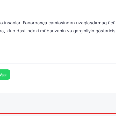
ə insanları Fənərbaxça camiəsindən uzaqlaşdırmaq üçü
, klub daxilindəki mübarizənin və gərginliyin göstəricisi
sApp