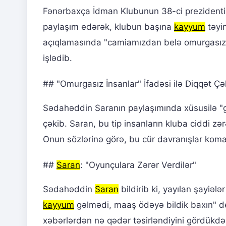
Fənərbaxça İdman Klubunun 38-ci prezident
paylaşım edərək, klubun başına
kayyum
təyin
açıqlamasında "camiamızdan belə omurgasızl
işlədib.
## "Omurgasız İnsanlar" İfadəsi ilə Diqqət Çə
Sədahəddin Saranın paylaşımında xüsusilə "g
çəkib. Saran, bu tip insanların kluba ciddi zə
Onun sözlərinə görə, bu cür davranışlar koma
##
Saran
: "Oyunçulara Zərər Verdilər"
Sədahəddin
Saran
bildirib ki, yayılan şayiələ
kayyum
gəlmədi, maaş ödəyə bildik baxın" d
xəbərlərdən nə qədər təsirləndiyini gördükdə