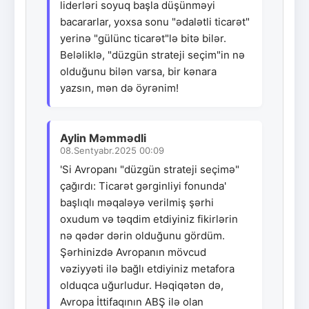
liderləri soyuq başla düşünməyi
bacararlar, yoxsa sonu "ədalətli ticarət"
yerinə "gülünc ticarət"lə bitə bilər.
Beləliklə, "düzgün strateji seçim"in nə
olduğunu bilən varsa, bir kənara
yazsın, mən də öyrənim!
Aylin Məmmədli
08.Sentyabr.2025 00:09
'Si Avropanı "düzgün strateji seçimə"
çağırdı: Ticarət gərginliyi fonunda'
başlıqlı məqaləyə verilmiş şərhi
oxudum və təqdim etdiyiniz fikirlərin
nə qədər dərin olduğunu gördüm.
Şərhinizdə Avropanın mövcud
vəziyyəti ilə bağlı etdiyiniz metafora
olduqca uğurludur. Həqiqətən də,
Avropa İttifaqının ABŞ ilə olan