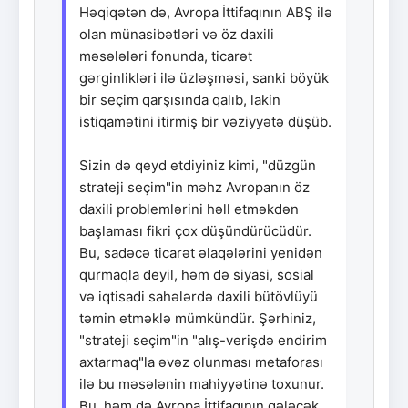
Həqiqətən də, Avropa İttifaqının ABŞ ilə
olan münasibətləri və öz daxili
məsələləri fonunda, ticarət
gərginlikləri ilə üzləşməsi, sanki böyük
bir seçim qarşısında qalıb, lakin
istiqamətini itirmiş bir vəziyyətə düşüb.
Sizin də qeyd etdiyiniz kimi, "düzgün
strateji seçim"in məhz Avropanın öz
daxili problemlərini həll etməkdən
başlaması fikri çox düşündürücüdür.
Bu, sadəcə ticarət əlaqələrini yenidən
qurmaqla deyil, həm də siyasi, sosial
və iqtisadi sahələrdə daxili bütövlüyü
təmin etməklə mümkündür. Şərhiniz,
"strateji seçim"in "alış-verişdə endirim
axtarmaq"la əvəz olunması metaforası
ilə bu məsələnin mahiyyətinə toxunur.
Bu, həm də Avropa İttifaqının gələcək