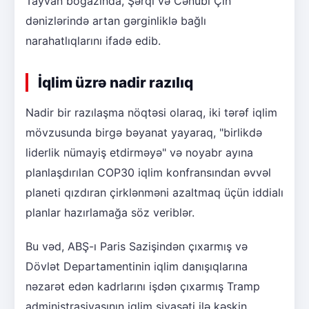
Tayvan boğazında, Şərqi və Cənubi Çin
dənizlərində artan gərginliklə bağlı
narahatlıqlarını ifadə edib.
İqlim üzrə nadir razılıq
Nadir bir razılaşma nöqtəsi olaraq, iki tərəf iqlim
mövzusunda birgə bəyanat yayaraq, "birlikdə
liderlik nümayiş etdirməyə" və noyabr ayına
planlaşdırılan COP30 iqlim konfransından əvvəl
planeti qızdıran çirklənməni azaltmaq üçün iddialı
planlar hazırlamağa söz veriblər.
Bu vəd, ABŞ-ı Paris Sazişindən çıxarmış və
Dövlət Departamentinin iqlim danışıqlarına
nəzarət edən kadrlarını işdən çıxarmış Tramp
administrasiyasının iqlim siyasəti ilə kəskin