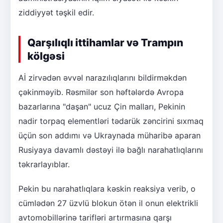
ziddiyyət təşkil edir.
Qarşılıqlı ittihamlar və Trampın
kölgəsi
Aİ zirvədən əvvəl narazılıqlarını bildirməkdən
çəkinməyib. Rəsmilər son həftələrdə Avropa
bazarlarına "daşan" ucuz Çin malları, Pekinin
nadir torpaq elementləri tədarük zəncirini sıxmaq
üçün son addımı və Ukraynada müharibə aparan
Rusiyaya davamlı dəstəyi ilə bağlı narahatlıqlarını
təkrarlayıblar.
Pekin bu narahatlıqlara kəskin reaksiya verib, o
cümlədən 27 üzvlü blokun ötən il onun elektrikli
avtomobillərinə tarifləri artırmasına qarşı