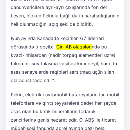
qanunvericilərə ayrı-ayrı çıxışlarında fon der
Leyen, blokun Pekinlə bağlı dərin narahatlıqlarının
həll olunmadığını açıq şəkildə bildirib.
İyun ayında Kanadada keçirilən G7 liderləri
görüşündə o deyib: "
Çin-AB əlaqələri
ndə bu
kvazi-inhisardan (nadir torpaq elementləri üzrə)
təkcə bir sövdələşmə vasitəsi kimi deyil, həm də
əsas sənayelərdə rəqibləri sarsıtmaq üçün silah
olaraq istifadə edir".
Pekin, elektrikli avtomobil batareyalarından mobil
telefonlara və qırıcı təyyarələrə qədər hər şeydə
əsas olan bu kritik mineralların tədarük
zəncirlərinə geniş nəzarət edir. O, ABŞ ilə ticarət
mübahisəsi fonunda aprel ayında bəzi belə