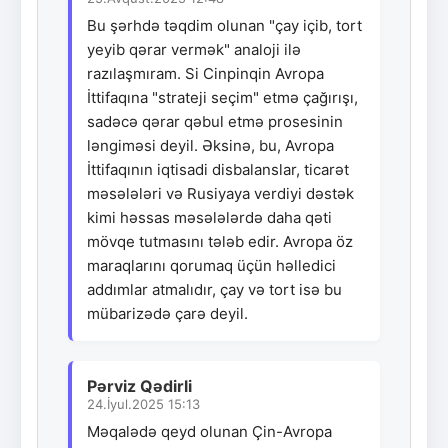
Bu şərhdə təqdim olunan "çay içib, tort
yeyib qərar vermək" analoji ilə
razılaşmıram. Si Cinpinqin Avropa
İttifaqına "strateji seçim" etmə çağırışı,
sadəcə qərar qəbul etmə prosesinin
ləngiməsi deyil. Əksinə, bu, Avropa
İttifaqının iqtisadi disbalanslar, ticarət
məsələləri və Rusiyaya verdiyi dəstək
kimi həssas məsələlərdə daha qəti
mövqe tutmasını tələb edir. Avropa öz
maraqlarını qorumaq üçün həlledici
addımlar atmalıdır, çay və tort isə bu
mübarizədə çarə deyil.
Pərviz Qədirli
24.İyul.2025 15:13
Məqalədə qeyd olunan Çin-Avropa