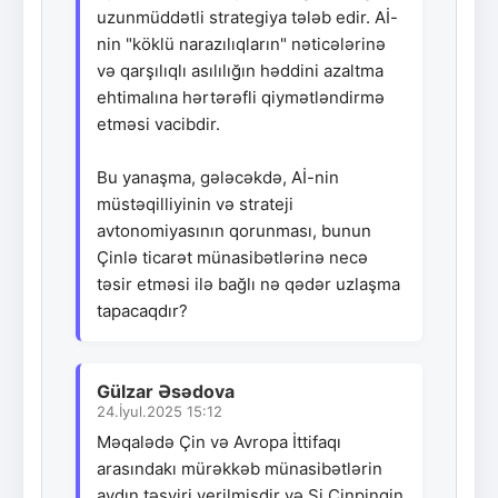
uzunmüddətli strategiya tələb edir. Aİ-
nin "köklü narazılıqların" nəticələrinə
və qarşılıqlı asılılığın həddini azaltma
ehtimalına hərtərəfli qiymətləndirmə
etməsi vacibdir.
Bu yanaşma, gələcəkdə, Aİ-nin
müstəqilliyinin və strateji
avtonomiyasının qorunması, bunun
Çinlə ticarət münasibətlərinə necə
təsir etməsi ilə bağlı nə qədər uzlaşma
tapacaqdır?
Gülzar Əsədova
24.İyul.2025 15:12
Məqalədə Çin və Avropa İttifaqı
arasındakı mürəkkəb münasibətlərin
aydın təsviri verilmişdir və Si Cinpinqin