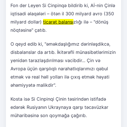
Fon der Leyen Si Cinpinqə bildirib ki, Aİ-nin Çinlə
iqtisadi əlaqələri – ötən il 300 milyard avro (350
milyard dollar)
ticarət balansı
zlığı ilə – "dönüş
nöqtəsinə" çatıb.
O qeyd edib ki, "əməkdaşlığımız dərinləşdikcə,
disbalanslar da artıb. İkitərəfli münasibətlərimizin
yenidən tarazlaşdırılması vacibdir... Çin və
Avropa üçün qarşılıqlı narahatlıqlarımızı qəbul
etmək və real həll yolları ilə çıxış etmək həyati
əhəmiyyətə malikdir".
Kosta isə Si Cinpinqi Çinin təsirindən istifadə
edərək Rusiyanın Ukraynaya qarşı təcavüzkar
müharibəsinə son qoymağa çağırıb.