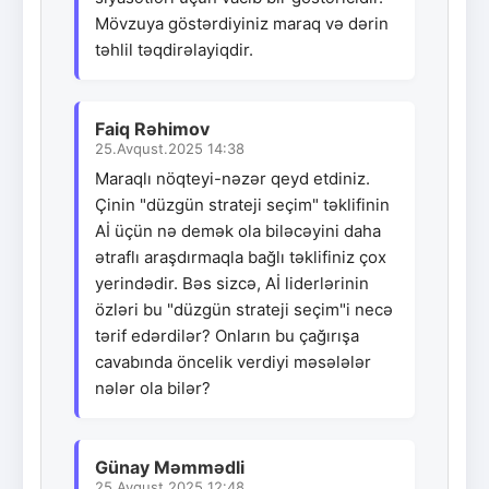
Mövzuya göstərdiyiniz maraq və dərin
təhlil təqdirəlayiqdir.
Faiq Rəhimov
25.Avqust.2025 14:38
Maraqlı nöqteyi-nəzər qeyd etdiniz.
Çinin "düzgün strateji seçim" təklifinin
Aİ üçün nə demək ola biləcəyini daha
ətraflı araşdırmaqla bağlı təklifiniz çox
yerindədir. Bəs sizcə, Aİ liderlərinin
özləri bu "düzgün strateji seçim"i necə
tərif edərdilər? Onların bu çağırışa
cavabında öncelik verdiyi məsələlər
nələr ola bilər?
Günay Məmmədli
25.Avqust.2025 12:48