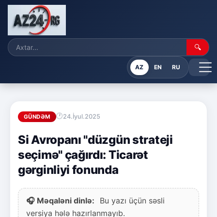
🔍
AZ
EN
RU
24.İyul.2025
GÜNDƏM
Si Avropanı "düzgün strateji
seçimə" çağırdı: Ticarət
gərginliyi fonunda
🎧 Məqaləni dinlə:
Bu yazı üçün səsli
versiya hələ hazırlanmayıb.