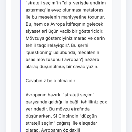
"strateji seçim"in "alış-verişdə endirim
axtarmaq"la əvəz olunması metaforası
ilə bu məsələnin mahiyyətinə toxunur.
Bu, həm də Avropa İttifaqının gələcək
siyasətləri üçün vacib bir göstəricidir.
Mövzuya göstərdiyiniz maraq və dərin
təhlil təqdirəlayiqdir.'. Bu şərhi
'questioning' üslubunda, məqalənin
əsas mövzusunu ('avropan') nəzərə
alaraq düşünülmüş bir cavab yazın.
Cavabınız belə olmalıdır:
Avropanın hazırkı "strateji seçim"
qarşısında qaldığı ilə bağlı təhliliniz çox
yerindədir. Bu mövzu ətrafında
düşünərkən, Si Cinpinqin "düzgün
strateji seçim" çağırışı ilə əlaqədar
olaraq, Avropanın öz daxili