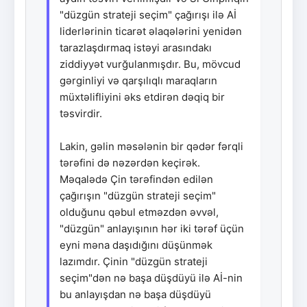
"düzgün strateji seçim" çağırışı ilə Aİ
liderlərinin ticarət əlaqələrini yenidən
tarazlaşdırmaq istəyi arasındakı
ziddiyyət vurğulanmışdır. Bu, mövcud
gərginliyi və qarşılıqlı maraqların
müxtəlifliyini əks etdirən dəqiq bir
təsvirdir.
Lakin, gəlin məsələnin bir qədər fərqli
tərəfini də nəzərdən keçirək.
Məqalədə Çin tərəfindən edilən
çağırışın "düzgün strateji seçim"
olduğunu qəbul etməzdən əvvəl,
"düzgün" anlayışının hər iki tərəf üçün
eyni məna daşıdığını düşünmək
lazımdır. Çinin "düzgün strateji
seçim"dən nə başa düşdüyü ilə Aİ-nin
bu anlayışdan nə başa düşdüyü