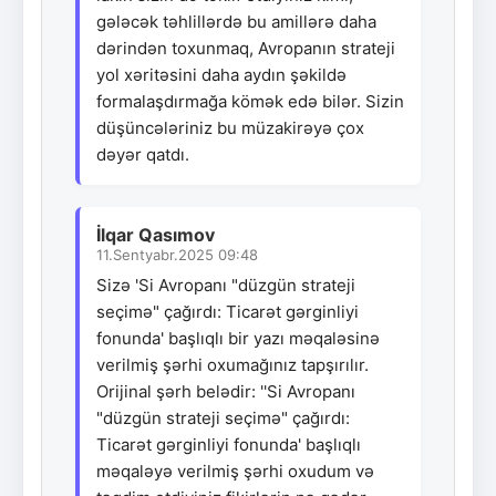
gələcək təhlillərdə bu amillərə daha
dərindən toxunmaq, Avropanın strateji
yol xəritəsini daha aydın şəkildə
formalaşdırmağa kömək edə bilər. Sizin
düşüncələriniz bu müzakirəyə çox
dəyər qatdı.
İlqar Qasımov
11.Sentyabr.2025 09:48
Sizə 'Si Avropanı "düzgün strateji
seçimə" çağırdı: Ticarət gərginliyi
fonunda' başlıqlı bir yazı məqaləsinə
verilmiş şərhi oxumağınız tapşırılır.
Orijinal şərh belədir: ''Si Avropanı
"düzgün strateji seçimə" çağırdı:
Ticarət gərginliyi fonunda' başlıqlı
məqaləyə verilmiş şərhi oxudum və