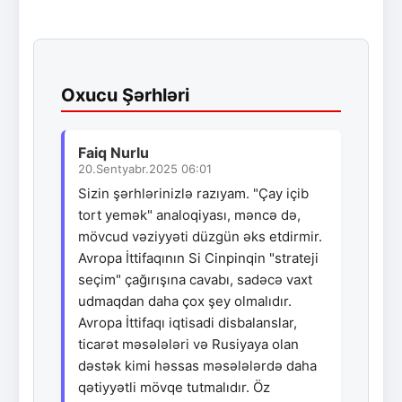
Oxucu Şərhləri
Faiq Nurlu
20.Sentyabr.2025 06:01
Sizin şərhlərinizlə razıyam. "Çay içib
tort yemək" analoqiyası, məncə də,
mövcud vəziyyəti düzgün əks etdirmir.
Avropa İttifaqının Si Cinpinqin "strateji
seçim" çağırışına cavabı, sadəcə vaxt
udmaqdan daha çox şey olmalıdır.
Avropa İttifaqı iqtisadi disbalanslar,
ticarət məsələləri və Rusiyaya olan
dəstək kimi həssas məsələlərdə daha
qətiyyətli mövqe tutmalıdır. Öz