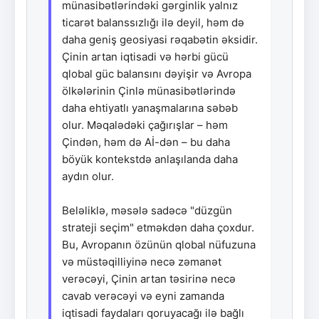
münasibətlərindəki gərginlik yalnız
ticarət balanssızlığı ilə deyil, həm də
daha geniş geosiyasi rəqabətin əksidir.
Çinin artan iqtisadi və hərbi gücü
qlobal güc balansını dəyişir və Avropa
ölkələrinin Çinlə münasibətlərində
daha ehtiyatlı yanaşmalarına səbəb
olur. Məqalədəki çağırışlar – həm
Çindən, həm də Aİ-dən – bu daha
böyük kontekstdə anlaşılanda daha
aydın olur.
Beləliklə, məsələ sadəcə "düzgün
strateji seçim" etməkdən daha çoxdur.
Bu, Avropanın özünün qlobal nüfuzuna
və müstəqilliyinə necə zəmanət
verəcəyi, Çinin artan təsirinə necə
cavab verəcəyi və eyni zamanda
iqtisadi faydaları qoruyacağı ilə bağlı