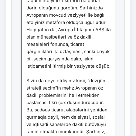
təqdim etdiyiniz fikirlərin nə qədər
dərin olduğunu gördüm. Şərhinizdə
Avropanın mövcud vəziyyəti ilə bağlı
etdiyiniz metafora olduqca uğurludur.
Həqiqətən də, Avropa İttifaqının ABŞ ilə
olan münasibətləri və öz daxili
məsələləri fonunda, ticarət
gərginlikləri ilə üzləşməsi, sanki böyük
bir seçim qarşısında qalıb, lakin
istiqamətini itirmiş bir vəziyyətə düşüb.
Sizin də qeyd etdiyiniz kimi, "düzgün
strateji seçim"in məhz Avropanın öz
daxili problemlərini həll etməkdən
başlaması fikri çox düşündürücüdür.
Bu, sadəcə ticarət əlaqələrini yenidən
qurmaqla deyil, həm də siyasi, sosial
və iqtisadi sahələrdə daxili bütövlüyü
təmin etməklə mümkündür. Şərhiniz,