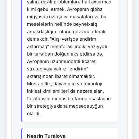
yalnız daxili problemlərə həll axtarmaq
kimi qəbul etmək, Avropanın qlobal
miqyasda üzləşdiyi məsələləri və bu
məsələlərin həllində beynəlxalq
əməkdaşlığın rolunu göz ardı etmək
deməkdir. "Alış-verişdə endirim
axtarmaq" metaforası indiki vəziyyəti
bir tərəfdən dolğun əks etdirsə də,
Avropanın uzunmüddətli ticarət
strategiyası yalnız "endirim"
axtarışından ibarət olmamalıdır.
Müstəqillik, dayanıqlıq və texnoloji
inkişaf kimi amilləri də nəzərə alan,
tərəfdaşlıq münasibətlərinə əsaslanan
bir strategiya daha məqsədəuyğun
olardı.
Nəsrin Turalova