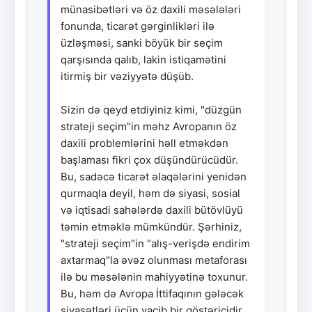
münasibətləri və öz daxili məsələləri
fonunda, ticarət gərginlikləri ilə
üzləşməsi, sanki böyük bir seçim
qarşısında qalıb, lakin istiqamətini
itirmiş bir vəziyyətə düşüb.
Sizin də qeyd etdiyiniz kimi, "düzgün
strateji seçim"in məhz Avropanın öz
daxili problemlərini həll etməkdən
başlaması fikri çox düşündürücüdür.
Bu, sadəcə ticarət əlaqələrini yenidən
qurmaqla deyil, həm də siyasi, sosial
və iqtisadi sahələrdə daxili bütövlüyü
təmin etməklə mümkündür. Şərhiniz,
"strateji seçim"in "alış-verişdə endirim
axtarmaq"la əvəz olunması metaforası
ilə bu məsələnin mahiyyətinə toxunur.
Bu, həm də Avropa İttifaqının gələcək
siyasətləri üçün vacib bir göstəricidir.