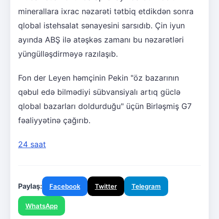
minerallara ixrac nəzarəti tətbiq etdikdən sonra
qlobal istehsalat sənayesini sarsıdıb. Çin iyun
ayında ABŞ ilə atəşkəs zamanı bu nəzarətləri
yüngülləşdirməyə razılaşıb.
Fon der Leyen həmçinin Pekin "öz bazarının
qəbul edə bilmədiyi sübvansiyalı artıq güclə
qlobal bazarları doldurduğu" üçün Birləşmiş G7
fəaliyyətinə çağırıb.
24 saat
Paylaş:
Facebook
Twitter
Telegram
WhatsApp