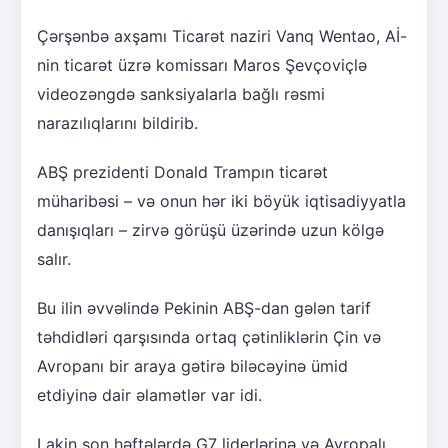
Çərşənbə axşamı Ticarət naziri Vanq Wentao, Aİ-
nin ticarət üzrə komissarı Maros Şevçoviçlə
videozəngdə sanksiyalarla bağlı rəsmi
narazılıqlarını bildirib.
ABŞ prezidenti Donald Trampın ticarət
müharibəsi – və onun hər iki böyük iqtisadiyyatla
danışıqları – zirvə görüşü üzərində uzun kölgə
salır.
Bu ilin əvvəlində Pekinin ABŞ-dan gələn tarif
təhdidləri qarşısında ortaq çətinliklərin Çin və
Avropanı bir araya gətirə biləcəyinə ümid
etdiyinə dair əlamətlər var idi.
Lakin son həftələrdə G7 liderlərinə və Avropalı