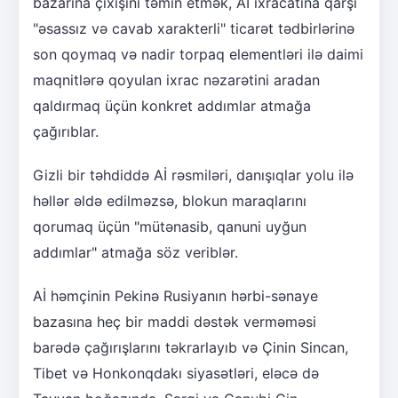
bazarına çıxışını təmin etmək, Aİ ixracatına qarşı
"əsassız və cavab xarakterli" ticarət tədbirlərinə
son qoymaq və nadir torpaq elementləri ilə daimi
maqnitlərə qoyulan ixrac nəzarətini aradan
qaldırmaq üçün konkret addımlar atmağa
çağırıblar.
Gizli bir təhdiddə Aİ rəsmiləri, danışıqlar yolu ilə
həllər əldə edilməzsə, blokun maraqlarını
qorumaq üçün "mütənasib, qanuni uyğun
addımlar" atmağa söz veriblər.
Aİ həmçinin Pekinə Rusiyanın hərbi-sənaye
bazasına heç bir maddi dəstək verməməsi
barədə çağırışlarını təkrarlayıb və Çinin Sincan,
Tibet və Honkonqdakı siyasətləri, eləcə də