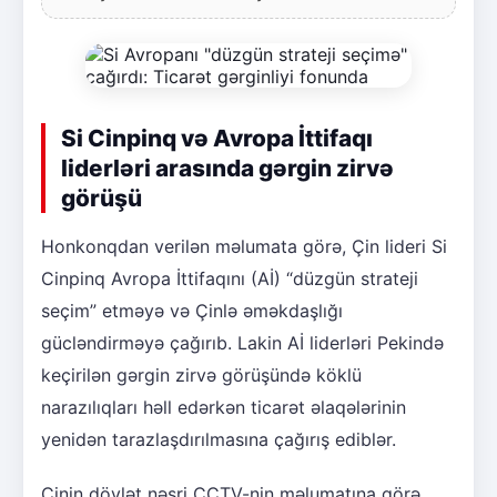
Si Cinpinq və Avropa İttifaqı
liderləri arasında gərgin zirvə
görüşü
Honkonqdan verilən məlumata görə, Çin lideri Si
Cinpinq Avropa İttifaqını (Aİ) “düzgün strateji
seçim” etməyə və Çinlə əməkdaşlığı
gücləndirməyə çağırıb. Lakin Aİ liderləri Pekində
keçirilən gərgin zirvə görüşündə köklü
narazılıqları həll edərkən ticarət əlaqələrinin
yenidən tarazlaşdırılmasına çağırış ediblər.
Çinin dövlət nəşri CCTV-nin məlumatına görə,