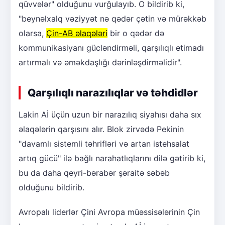
qüvvələr" olduğunu vurğulayıb. O bildirib ki,
"beynəlxalq vəziyyət nə qədər çətin və mürəkkəb
olarsa,
Çin-AB əlaqələri
bir o qədər də
kommunikasiyanı gücləndirməli, qarşılıqlı etimadı
artırmalı və əməkdaşlığı dərinləşdirməlidir".
Qarşılıqlı narazılıqlar və təhdidlər
Lakin Aİ üçün uzun bir narazılıq siyahısı daha sıx
əlaqələrin qarşısını alır. Blok zirvədə Pekinin
"davamlı sistemli təhrifləri və artan istehsalat
artıq gücü" ilə bağlı narahatlıqlarını dilə gətirib ki,
bu da daha qeyri-bərabər şəraitə səbəb
olduğunu bildirib.
Avropalı liderlər Çini Avropa müəssisələrinin Çin