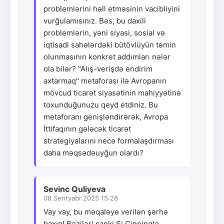
problemlərini həll etməsinin vacibliyini
vurğulamısınız. Bəs, bu daxili
problemlərin, yəni siyasi, sosial və
iqtisadi sahələrdəki bütövlüyün təmin
olunmasının konkret addımları nələr
ola bilər? "Alış-verişdə endirim
axtarmaq" metaforası ilə Avropanın
mövcud ticarət siyasətinin mahiyyətinə
toxunduğunuzu qeyd etdiniz. Bu
metaforanı genişləndirərək, Avropa
İttifaqının gələcək ticarət
strategiyalarını necə formalaşdırması
daha məqsədəuyğun olardı?
Sevinc Quliyeva
08.Sentyabr.2025 15:28
Vay vay, bu məqaləyə verilən şərhə
baxın! Bəziləri sanki Si Cinpinqlə