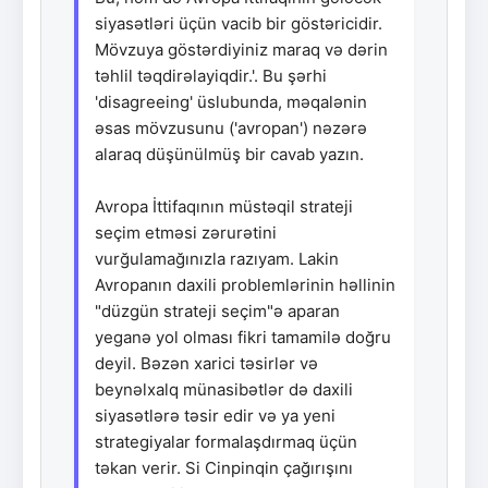
siyasətləri üçün vacib bir göstəricidir.
Mövzuya göstərdiyiniz maraq və dərin
təhlil təqdirəlayiqdir.'. Bu şərhi
'disagreeing' üslubunda, məqalənin
əsas mövzusunu ('avropan') nəzərə
alaraq düşünülmüş bir cavab yazın.
Avropa İttifaqının müstəqil strateji
seçim etməsi zərurətini
vurğulamağınızla razıyam. Lakin
Avropanın daxili problemlərinin həllinin
"düzgün strateji seçim"ə aparan
yeganə yol olması fikri tamamilə doğru
deyil. Bəzən xarici təsirlər və
beynəlxalq münasibətlər də daxili
siyasətlərə təsir edir və ya yeni
strategiyalar formalaşdırmaq üçün
təkan verir. Si Cinpinqin çağırışını