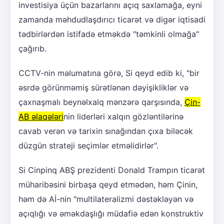
investisiya üçün bazarlarını açıq saxlamağa, eyni
zamanda məhdudlaşdırıcı ticarət və digər iqtisadi
tədbirlərdən istifadə etməkdə "təmkinli olmağa"
çağırıb.
CCTV-nin məlumatına görə, Si qeyd edib ki, "bir
əsrdə görünməmiş sürətlənən dəyişikliklər və
çaxnaşmalı beynəlxalq mənzərə qarşısında,
Çin-
AB əlaqələri
nin liderləri xalqın gözləntilərinə
cavab verən və tarixin sınağından çıxa biləcək
düzgün strateji seçimlər etməlidirlər".
Si Cinpinq ABŞ prezidenti Donald Trampın ticarət
müharibəsini birbaşa qeyd etmədən, həm Çinin,
həm də Aİ-nin "multilateralizmi dəstəkləyən və
açıqlığı və əməkdaşlığı müdafiə edən konstruktiv