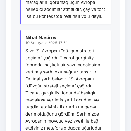
maraqlarını qorumaq üçün Avropa
həlledici addımlar atmalıdır, çay və tort
isə bu kontekstdə real həll yolu deyil.
Nihat Nəsirov
19.Sentyabr.2025 17:51
Sizə 'Si Avropanı "düzgün strateji
seçimə" çağırdı: Ticarət gərginliyi
fonunda' başlıqlı bir yazı məqaləsinə
verilmiş şərhi oxumağınız tapşırılır.
Orijinal şərh belədir: ''Si Avropanı
"düzgün strateji seçimə" çağırdı:
Ticarət gərginliyi fonunda' başlıqlı
məqaləyə verilmiş şərhi oxudum və
təqdim etdiyiniz fikirlərin nə qədər
dərin olduğunu gördüm. Şərhinizdə
Avropanın mövcud vəziyyəti ilə bağlı
etdiyiniz metafora olduqca uğurludur.