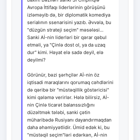
Avropa İttifaqı liderlərinin görüşünü
izləməyib də, bir diplomatik komediya
serialının ssenarisini yazıb. Əvvəla, bu
"düzgün strateji seçim" məsələsi...
Sanki Aİ-nin liderləri bir qərar qəbul
etməli, ya "Çinlə dost ol, ya da uzaq
dur" kimi. Həyat elə sadə deyil, elə
deyilmi?
Görünür, bəzi şərhçilər Aİ-nin öz
iqtisadi maraqlarını qorumaq cəhdlərini
də qəribə bir "müstəqillik göstəricisi"
kimi qələmə verirlər. Hələ bilirsiz, Aİ-
nin Çinlə ticarət balanssızlığını
düzəltmək tələbi, sanki çətin
müharibədə Rusiyanı dayandırmaqdan
daha əhəmiyyətlidir. Ümid edək ki, bu
"müstəqil seçim"ləri edərkən, Aİ-nin