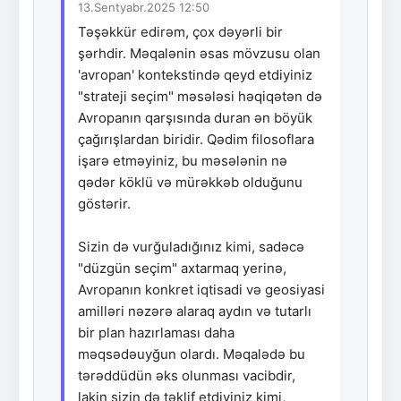
13.Sentyabr.2025 12:50
Təşəkkür edirəm, çox dəyərli bir
şərhdir. Məqalənin əsas mövzusu olan
'avropan' kontekstində qeyd etdiyiniz
"strateji seçim" məsələsi həqiqətən də
Avropanın qarşısında duran ən böyük
çağırışlardan biridir. Qədim filosoflara
işarə etməyiniz, bu məsələnin nə
qədər köklü və mürəkkəb olduğunu
göstərir.
Sizin də vurğuladığınız kimi, sadəcə
"düzgün seçim" axtarmaq yerinə,
Avropanın konkret iqtisadi və geosiyasi
amilləri nəzərə alaraq aydın və tutarlı
bir plan hazırlaması daha
məqsədəuyğun olardı. Məqalədə bu
tərəddüdün əks olunması vacibdir,
lakin sizin də təklif etdiyiniz kimi,