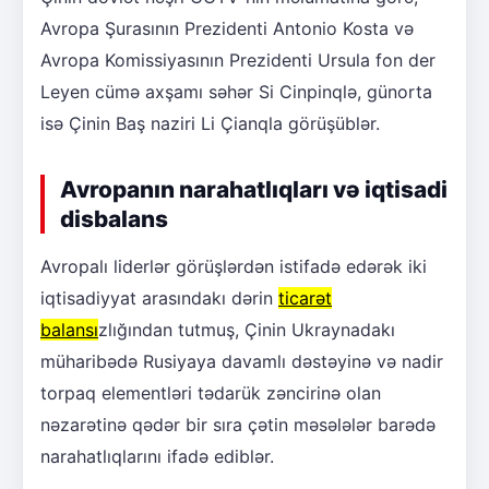
Avropa Şurasının Prezidenti Antonio Kosta və
Avropa Komissiyasının Prezidenti Ursula fon der
Leyen cümə axşamı səhər Si Cinpinqlə, günorta
isə Çinin Baş naziri Li Çianqla görüşüblər.
Avropanın narahatlıqları və iqtisadi
disbalans
Avropalı liderlər görüşlərdən istifadə edərək iki
iqtisadiyyat arasındakı dərin
ticarət
balansı
zlığından tutmuş, Çinin Ukraynadakı
müharibədə Rusiyaya davamlı dəstəyinə və nadir
torpaq elementləri tədarük zəncirinə olan
nəzarətinə qədər bir sıra çətin məsələlər barədə
narahatlıqlarını ifadə ediblər.