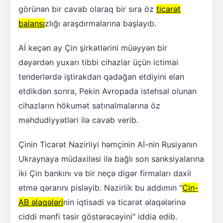
görünən bir cavab olaraq bir sıra öz
ticarət
balansı
zlığı araşdırmalarına başlayıb.
Aİ keçən ay Çin şirkətlərini müəyyən bir
dəyərdən yuxarı tibbi cihazlar üçün ictimai
tenderlərdə iştirakdan qadağan etdiyini elan
etdikdən sonra, Pekin Avropada istehsal olunan
cihazların hökumət satınalmalarına öz
məhdudiyyətləri ilə cavab verib.
Çinin Ticarət Nazirliyi həmçinin Aİ-nin Rusiyanın
Ukraynaya müdaxiləsi ilə bağlı son sanksiyalarına
iki Çin bankını və bir neçə digər firmaları daxil
etmə qərarını pisləyib. Nazirlik bu addımın "
Çin-
AB əlaqələri
nin iqtisadi və ticarət əlaqələrinə
ciddi mənfi təsir göstərəcəyini" iddia edib.