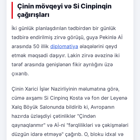
Çinin mövqeyi və Si Cinpinqin
çağırışları
İki günlük planlaşdırılan tədbirdən bir günlük
tədbirə endirilmiş zirvə görüşü, guya Pekinlə Aİ
arasında 50 illik
diplomatiya
əlaqələrini qeyd
etmək məqsədi daşıyır. Lakin zirvə əvəzinə iki
tərəf arasında genişlənən fikir ayrılığını üzə
çıxarıb.
Çinin Xarici İşlər Nazirliyinin məlumatına görə,
cümə axşamı Si Cinpinq Kosta və fon der Leyenə
Xalq Böyük Salonunda bildirib ki, Avropanın
hazırda üzləşdiyi çətinliklər "Çindən
qaynaqlanmır" və Aİ-ni "fərqlilikləri və çəkişmələri
düzgün idarə etməyə" çağırıb. O, bloku idxal və