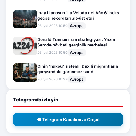
İbay Llanosun "La Velada del Año 6" boks
gecəsi rekordları alt-üst etdi
Avropa
26.İyul.2026 10:50
Donald Trampın İran strategiyası: Yaxın
Şərqdə növbəti gərginlik mərhələsi
Avropa
26.İyul.2026 10:50
Çinin “hukou” sistemi: Daxili miqrantların
qarşısındakı görünməz sədd
Avropa
26.İyul.2026 10:22
Telegramda izləyin
📲 Telegram Kanalımıza Qoşul