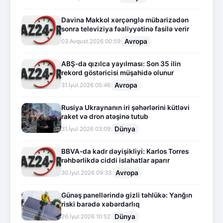
Davina Makkol xərçənglə mübarizədən
sonra televiziya fəaliyyətinə fasilə verir
Avropa
03.Avqust.2026 00:59
ABŞ-da qızılca yayılması: Son 35 ilin
rekord göstəricisi müşahidə olunur
Avropa
31.İyul.2026 05:46
Rusiya Ukraynanın iri şəhərlərini kütləvi
raket və dron atəşinə tutub
Dünya
31.İyul.2026 03:09
BBVA-da kadr dəyişikliyi: Karlos Torres
rəhbərlikdə ciddi islahatlar aparır
Avropa
30.İyul.2026 09:33
Günəş panellərində gizli təhlükə: Yanğın
riski barədə xəbərdarlıq
Dünya
26.İyul.2026 10:52