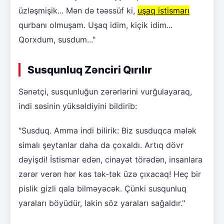
üzləşmişik... Mən də təəssüf ki,
uşaq istismarı
qurbanı olmuşam. Uşaq idim, kiçik idim...
Qorxdum, susdum..."
Susqunluq Zənciri Qırılır
Sənətçi, susqunluğun zərərlərini vurğulayaraq,
indi səsinin yüksəldiyini bildirib:
"Susduq. Amma indi bilirik: Biz susduqca mələk
simalı şeytanlar daha da çoxaldı. Artıq dövr
dəyişdi! İstismar edən, cinayət törədən, insanlara
zərər verən hər kəs tək-tək üzə çıxacaq! Heç bir
pislik gizli qala bilməyəcək. Çünki susqunluq
yaraları böyüdür, lakin söz yaraları sağaldır."