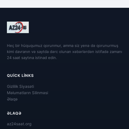
Heç bir hüququmuz qorunmur, amma siz yenə də qorunurmuş
kimi davranın və saytda dərc olunan xəbərlərdən istifadə zamanı
24 saat saytına istinad edin.
QUICK LINKS
Gizlilik Siyasəti
Məlumatların Silinməsi
Əlaqə
ƏLAQƏ
az24saat.org