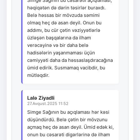
Simge Sağının bu cəsarətli açıqlaması,
həqiqətən də dərin təsirlər buraxdı.
Belə həssas bir mövzuda səmimi
olmaq heç də asan deyil. Onun bu
addımı, bu cür çətin vəziyyətlərlə
üzləşən başqalarına da ilham
verəcəyinə və bir daha belə
hadisələrin yaşanmaması üçün
cəmiyyəti daha da həssaslaşdıracağına
ümid edirik. Susmamaq vacibdir, bu
mütləqdir.
Lalə Ziyadli
27.Avqust.2025 11:52
Simge Sağının bu açıqlaması hər kəsi
düşündürdü. Belə çətin bir mövzunu
açmaq heç də asan deyil. Ümid edək ki,
onun bu cəsarəti digərlərinə də ilham