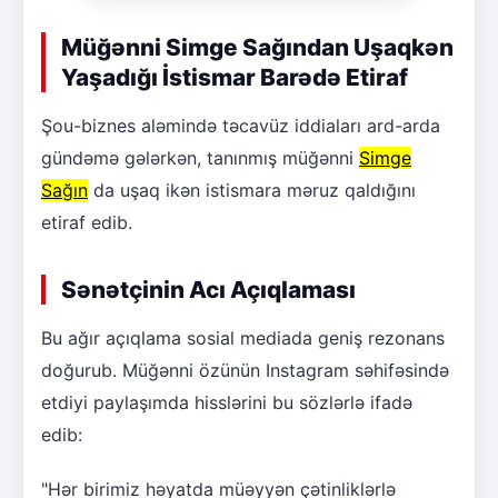
Müğənni Simge Sağından Uşaqkən
Yaşadığı İstismar Barədə Etiraf
Şou-biznes aləmində təcavüz iddiaları ard-arda
gündəmə gələrkən, tanınmış müğənni
Simge
Sağın
da uşaq ikən istismara məruz qaldığını
etiraf edib.
Sənətçinin Acı Açıqlaması
Bu ağır açıqlama sosial mediada geniş rezonans
doğurub. Müğənni özünün Instagram səhifəsində
etdiyi paylaşımda hisslərini bu sözlərlə ifadə
edib:
"Hər birimiz həyatda müəyyən çətinliklərlə