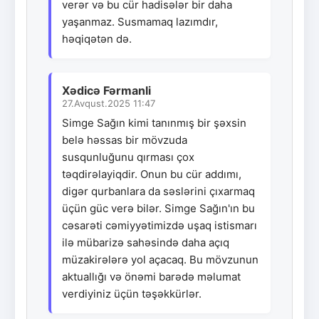
verər və bu cür hadisələr bir daha
yaşanmaz. Susmamaq lazımdır,
həqiqətən də.
Xədicə Fərmanli
27.Avqust.2025 11:47
Simge Sağın kimi tanınmış bir şəxsin
belə həssas bir mövzuda
susqunluğunu qırması çox
təqdirəlayiqdir. Onun bu cür addımı,
digər qurbanlara da səslərini çıxarmaq
üçün güc verə bilər. Simge Sağın'ın bu
cəsarəti cəmiyyətimizdə uşaq istismarı
ilə mübarizə sahəsində daha açıq
müzakirələrə yol açacaq. Bu mövzunun
aktuallığı və önəmi barədə məlumat
verdiyiniz üçün təşəkkürlər.