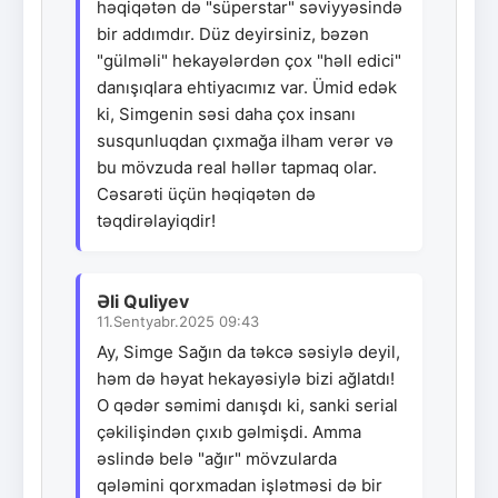
həqiqətən də "süperstar" səviyyəsində
bir addımdır. Düz deyirsiniz, bəzən
"gülməli" hekayələrdən çox "həll edici"
danışıqlara ehtiyacımız var. Ümid edək
ki, Simgenin səsi daha çox insanı
susqunluqdan çıxmağa ilham verər və
bu mövzuda real həllər tapmaq olar.
Cəsarəti üçün həqiqətən də
təqdirəlayiqdir!
Əli Quliyev
11.Sentyabr.2025 09:43
Ay, Simge Sağın da təkcə səsiylə deyil,
həm də həyat hekayəsiylə bizi ağlatdı!
O qədər səmimi danışdı ki, sanki serial
çəkilişindən çıxıb gəlmişdi. Amma
əslində belə "ağır" mövzularda
qələmini qorxmadan işlətməsi də bir