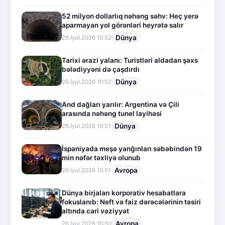
52 milyon dollarlıq nəhəng səhv: Heç yerə
aparmayan yol görənləri heyrətə salır
Dünya
26.İyul.2026 10:52
Tarixi ərazi yalanı: Turistləri aldadan şəxs
bələdiyyəni də çaşdırdı
Dünya
26.İyul.2026 10:52
And dağları yarılır: Argentina və Çili
arasında nəhəng tunel layihəsi
Dünya
26.İyul.2026 10:51
İspaniyada meşə yanğınları səbəbindən 19
min nəfər təxliyə olunub
Avropa
26.İyul.2026 10:51
Dünya birjaları korporativ hesabatlara
fokuslanıb: Neft və faiz dərəcələrinin təsiri
altında cari vəziyyət
Avropa
26.İyul.2026 10:50