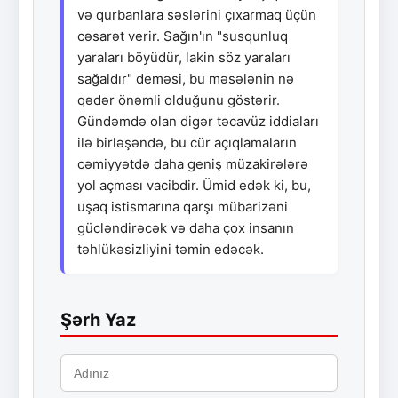
və qurbanlara səslərini çıxarmaq üçün
cəsarət verir. Sağın'ın "susqunluq
yaraları böyüdür, lakin söz yaraları
sağaldır" deməsi, bu məsələnin nə
qədər önəmli olduğunu göstərir.
Gündəmdə olan digər təcavüz iddiaları
ilə birləşəndə, bu cür açıqlamaların
cəmiyyətdə daha geniş müzakirələrə
yol açması vacibdir. Ümid edək ki, bu,
uşaq istismarına qarşı mübarizəni
gücləndirəcək və daha çox insanın
təhlükəsizliyini təmin edəcək.
Şərh Yaz