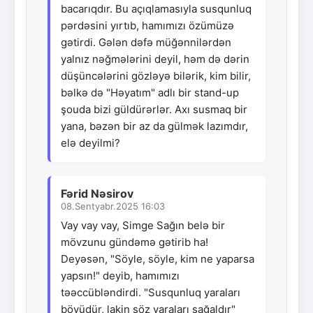
bacarıqdır. Bu açıqlamasıyla susqunluq
pərdəsini yırtıb, hamımızı özümüzə
gətirdi. Gələn dəfə müğənnilərdən
yalnız nəğmələrini deyil, həm də dərin
düşüncələrini gözləyə bilərik, kim bilir,
bəlkə də "Həyatım" adlı bir stand-up
şouda bizi güldürərlər. Axı susmaq bir
yana, bəzən bir az da gülmək lazımdır,
elə deyilmi?
Fərid Nəsirov
08.Sentyabr.2025 16:03
Vay vay vay, Simge Sağın belə bir
mövzunu gündəmə gətirib ha!
Deyəsən, "Söyle, söyle, kim ne yaparsa
yapsın!" deyib, hamımızı
təəccübləndirdi. "Susqunluq yaraları
böyüdür, lakin söz yaraları sağaldır"