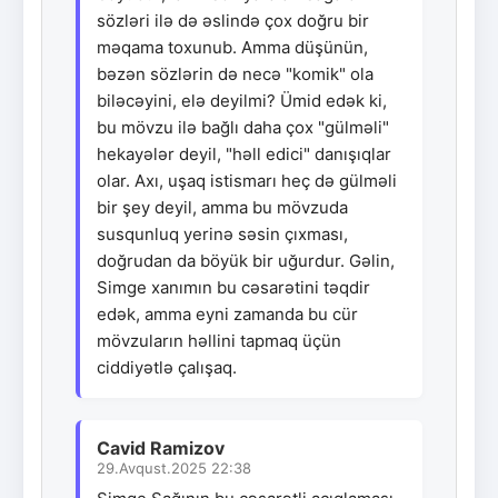
sözləri ilə də əslində çox doğru bir
məqama toxunub. Amma düşünün,
bəzən sözlərin də necə "komik" ola
biləcəyini, elə deyilmi? Ümid edək ki,
bu mövzu ilə bağlı daha çox "gülməli"
hekayələr deyil, "həll edici" danışıqlar
olar. Axı, uşaq istismarı heç də gülməli
bir şey deyil, amma bu mövzuda
susqunluq yerinə səsin çıxması,
doğrudan da böyük bir uğurdur. Gəlin,
Simge xanımın bu cəsarətini təqdir
edək, amma eyni zamanda bu cür
mövzuların həllini tapmaq üçün
ciddiyətlə çalışaq.
Cavid Ramizov
29.Avqust.2025 22:38