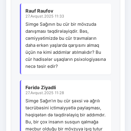
Rauf Raufov
27.Avqust.2025 11:33
Simge Sağının bu cür bir mövzuda
danışması təqdirəlayiqdir. Bəs,
cəmiyyətimizdə bu cür travmaların
daha erkən yaşlarda qarşısını almaq
üçün nə kimi addımlar atılmalıdır? Bu
cür hadisələr uşaqların psixologiyasına
necə təsir edir?
Fəridə Ziyadli
27.Avqust.2025 11:28
Simge Sağın'ın bu cür şəxsi və ağrılı
təcrübəsini ictimaiyyətlə paylaşması,
həqiqətən də təqdirəlayiq bir addımdır.
Bu, bir çox insanın susqun qalmağa
məcbur olduğu bir mövzuya işıq tutur