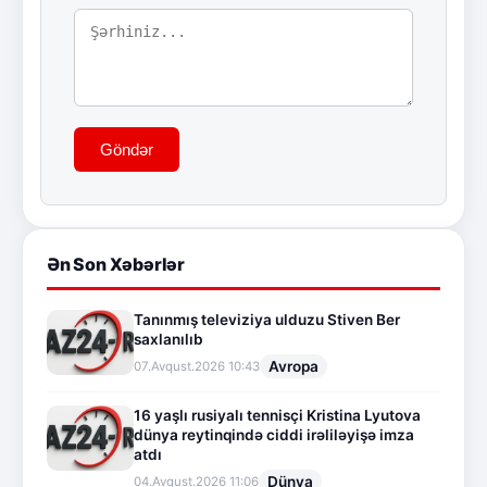
Göndər
Ən Son Xəbərlər
Tanınmış televiziya ulduzu Stiven Ber
saxlanılıb
Avropa
07.Avqust.2026 10:43
16 yaşlı rusiyalı tennisçi Kristina Lyutova
dünya reytinqində ciddi irəliləyişə imza
atdı
Dünya
04.Avqust.2026 11:06