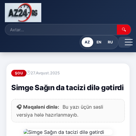
🔍
AZ
EN
RU
27.Avqust.2025
ŞOU
Simge Sağın da tacizi dilə gətirdi
🎧 Məqaləni dinlə:
Bu yazı üçün səsli
versiya hələ hazırlanmayıb.