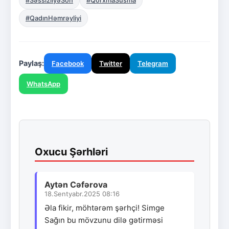
#SəssizliyəSon
#QorxmaSusma
#QadınHəmrəyliyi
Paylaş:
Facebook
Twitter
Telegram
WhatsApp
Oxucu Şərhləri
Aytən Cəfərova
18.Sentyabr.2025 08:16
Əla fikir, möhtərəm şərhçi! Simge
Sağın bu mövzunu dilə gətirməsi