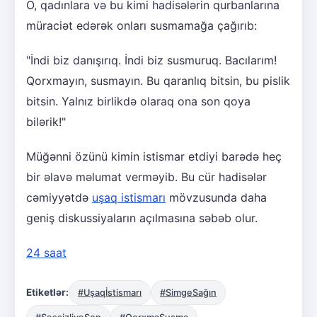
O, qadınlara və bu kimi hadisələrin qurbanlarına
müraciət edərək onları susmamağa çağırıb:
"İndi biz danışırıq. İndi biz susmuruq. Bacılarım!
Qorxmayın, susmayın. Bu qaranlıq bitsin, bu pislik
bitsin. Yalnız birlikdə olaraq ona son qoya
bilərik!"
Müğənni özünü kimin istismar etdiyi barədə heç
bir əlavə məlumat verməyib. Bu cür hadisələr
cəmiyyətdə
uşaq istismarı
mövzusunda daha
geniş diskussiyaların açılmasına səbəb olur.
24 saat
Etiketlər:
#Uşaqİstismarı
#SimgeSağın