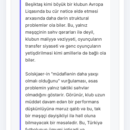
Beşiktaş kimi böyük bir klubun Avropa
Liqasında bu cür nəticə əldə etməsi
arxasında daha dərin struktural
problemlər ola bilər. Bu, yalnız
məşqçinin səhv qərarları ilə deyil,
klubun maliyyə vəziyyəti, oyunçuların
transfer siyasəti və gənc oyunçuların
yetişdirilməsi kimi amillərlə də bağlı ola
bilər.
Solskjaer-in "müdafiənin daha yaxşı
olmalı olduğunu" vurğulaması, əsas
problemin yalnız taktiki səhvlər
olmadığını göstərir. Görünür, klub uzun
müddət davam edən bir performans
düşkünlüyünə məruz qalıb və bu, tək
bir məşqçi dəyişikliyi ilə həll oluna
bilməyəcək bir məsələdir. Bu, Türkiyə
futbolunun ümumi iqtisadi və