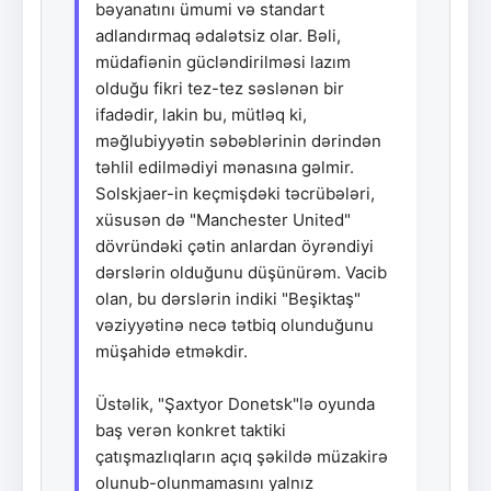
bəyanatını ümumi və standart
adlandırmaq ədalətsiz olar. Bəli,
müdafiənin gücləndirilməsi lazım
olduğu fikri tez-tez səslənən bir
ifadədir, lakin bu, mütləq ki,
məğlubiyyətin səbəblərinin dərindən
təhlil edilmədiyi mənasına gəlmir.
Solskjaer-in keçmişdəki təcrübələri,
xüsusən də "Manchester United"
dövründəki çətin anlardan öyrəndiyi
dərslərin olduğunu düşünürəm. Vacib
olan, bu dərslərin indiki "Beşiktaş"
vəziyyətinə necə tətbiq olunduğunu
müşahidə etməkdir.
Üstəlik, "Şaxtyor Donetsk"lə oyunda
baş verən konkret taktiki
çatışmazlıqların açıq şəkildə müzakirə
olunub-olunmamasını yalnız