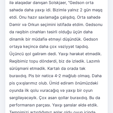
ilə əlaqədar danışan Solskjaer, "Gedson orta
sahədə daha yaxşı idi. Bizimlə yalnız 2 gün məşq
etdi. Onu hazır saxlamağa çalışdıq. Orta sahədə
Dəmir və Orkun seçimini istifadə etdim. Gedsonu
da rəqibin cinahları təsirli olduğu üçün daha
dinamik bir müdafiə etməyi düşündük. Gedson
ortaya keçincə daha çox vəziyyət tapdıq.
Üçüncü qol gəlirəm dedi. Yaxşı hərəkət etmədik.
Rəqibimiz topu döndərdi, biz də izlədik. Lazımlı
sürüşməni etmədik. Kartalı da orada tək
buraxdıq. Pis bir nəticə 4-2 məğlub olmaq. Daha
pis çıxışlarımız olub. Ümid edirəm önümüzdəki
oyunda ilk qolu vuracağıq və yaxşı bir oyun
sərgiləyəcəyik. Çox asan qollar buraxdıq. Bu da
performansın parçası. Yaxşı şanslar əldə etdik.
Tempimizi artırdığımız anlar oldu oyun içində.