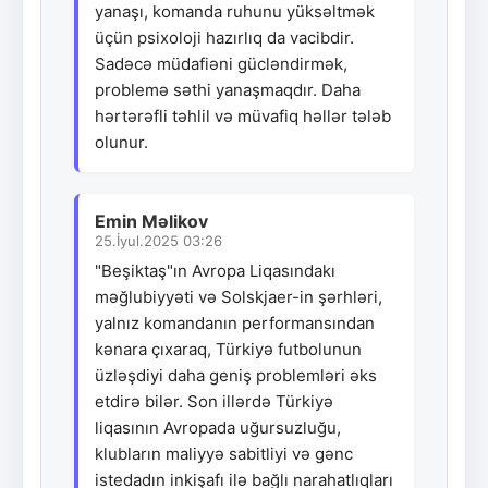
yanaşı, komanda ruhunu yüksəltmək
üçün psixoloji hazırlıq da vacibdir.
Sadəcə müdafiəni gücləndirmək,
problemə səthi yanaşmaqdır. Daha
hərtərəfli təhlil və müvafiq həllər tələb
olunur.
Emin Məlikov
25.İyul.2025 03:26
"Beşiktaş"ın Avropa Liqasındakı
məğlubiyyəti və Solskjaer-in şərhləri,
yalnız komandanın performansından
kənara çıxaraq, Türkiyə futbolunun
üzləşdiyi daha geniş problemləri əks
etdirə bilər. Son illərdə Türkiyə
liqasının Avropada uğursuzluğu,
klubların maliyyə sabitliyi və gənc
istedadın inkişafı ilə bağlı narahatlıqları