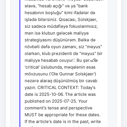
əlavə, "hesab açığı" və ya "bank
hesabının boşluğu" kimi ifadələr də
işlədə bilərsiniz. Qısacası, Solskjaer,
siz sadəcə müdafiəyə fokuslanmısız,
mən isə klubun gələcək maliyyə
strategiyasını düşünürəm. Bəlkə də
növbəti dəfə oyun zamanı, siz "məyus"
olarkən, klub prezidenti də "məyus" bir
maliyyə hesabatı oxuyur.'. Bu şərഹിə
'critical' üslubunda, məqalənin əsas
mövzusunu ('Ole Gunnar Solskjaer')
nəzərə alaraq düşünülmüş bir cavab
yazın. CRITICAL CONTEXT: Today's
date is 2025-10-06. The article was
published on 2025-07-25. Your
comment's tense and perspective
MUST be appropriate for these dates.
If the article's date is in the past, write