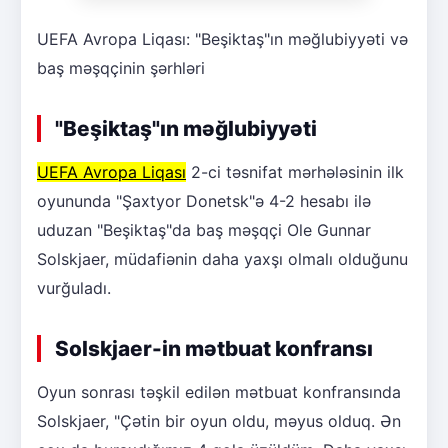
UEFA Avropa Liqası: "Beşiktaş"ın məğlubiyyəti və
baş məşqçinin şərhləri
"Beşiktaş"ın məğlubiyyəti
UEFA Avropa Liqası
2-ci təsnifat mərhələsinin ilk
oyununda "Şaxtyor Donetsk"ə 4-2 hesabı ilə
uduzan "Beşiktaş"da baş məşqçi Ole Gunnar
Solskjaer, müdafiənin daha yaxşı olmalı olduğunu
vurğuladı.
Solskjaer-in mətbuat konfransı
Oyun sonrası təşkil edilən mətbuat konfransında
Solskjaer, "Çətin bir oyun oldu, məyus olduq. Ən