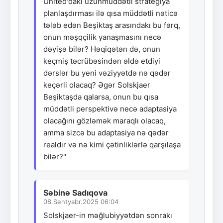
United'dakı uzunmüddətli strategiya
planlaşdırması ilə qısa müddətli nəticə
tələb edən Beşiktaş arasındakı bu fərq,
onun məşqçilik yanaşmasını necə
dəyişə bilər? Həqiqətən də, onun
keçmiş təcrübəsindən əldə etdiyi
dərslər bu yeni vəziyyətdə nə qədər
keçərli olacaq? Əgər Solskjaer
Beşiktaşda qalarsa, onun bu qısa
müddətli perspektivə necə adaptasiya
olacağını gözləmək maraqlı olacaq,
amma sizcə bu adaptasiya nə qədər
realdır və nə kimi çətinliklərlə qarşılaşa
bilər?"
Səbinə Sadıqova
08.Sentyabr.2025 06:04
Solskjaer-in məğlubiyyətdən sonrakı