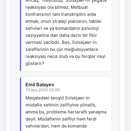
Ancaq, "məyusluq" Solskjaer-in yeganə
reaksiyası ola bilməz. Mətbuat
konfransının tam transkriptini əldə
etmək, onun strateji planlarını, taktiki
səhvləri və ya komandanın psixoloji
vəziyyətinə dair daha dərin bir fikir
verməsi vacibdir. Bəs, Solskjaer-in
sələflərinin bu cür məğlubiyyətlərə
reaksiyası necə olub və bu fərqlər nəyi
göstərir?
Emil Balayev
25.İyul.2025 03:09
Məqalədəki tənqid Solskjaer-in
müdafiə xəttinin zəifliyinə yönəlib,
amma bu, problemə hərtərəfli yanaşma
deyil. Müdafiənin zəifliyi həm fərdi
səhvlərdən, həm də komanda