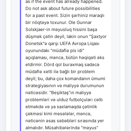
as if the event has already happened.
Do not ask about future possibilities
for a past event. Sizin şərhiniz maraqlı
bir nöqtəyə toxunur. Ole Gunnar
Solskjaer-in məyusluq hissini başa
düşmək çətin deyil, lakin onun "Şaxtyor
Donetsk"ə qarşı UEFA Avropa Liqası
oyunundakı "müdafiə pis idi"
açıqlaması, məncə, bütün həqiqəti əks
etdirmir. Dörd qol buraxmaq sadəcə
müdafiə xətti ilə bağlı bir problem
deyil; bu, daha çox komandanın ümumi
strategiyasının və maliyyə durumunun
nəticəsidir. "Beşiktaş"ın maliyyə
problemləri və ulduz futbolçuları cəlb
etməkdə və ya saxlamaqda çətinlik
çəkməsi kimi məsələlər, məncə,
nəticənin əsas səbəbləri sırasında yer
almalıdır. Müsahibələrində "məyus"