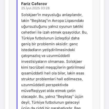
Fariz Cəfərov
25.İyul.2025 03:28
Solskjaer'in məyusluğu anlaşılandır,
lakin "Beşiktaş"ın Avropa Liqasındakı
uğursuzluğunu yalnız oyunun taktiki
cəhətləri ilə izah etmək qısayoldur. Bu,
Türkiyə futbolunun üzləşdiyi daha
geniş bir problemin əksidir: gənc
istedadların yetişdirilməsindəki
çatışmazlıq və uzunmüddətli
investisiyaların olmaması. Solskjaer
kimi təcrübəli məşqçilərin gətirilməsi
qısamüddətli həll ola bilər, lakin əsas
struktur problemləri həll edilməzsə,
uzunmüddətli perspektivdə
müvəffəqiyyət əldə etmək çətin
olacaqdır. Bu, yalnız "Beşiktaş" üçün
deyil, Türkiyə futbolunun gələcəyi
üçün də ciddi bir narahatlıqdır. Bəs