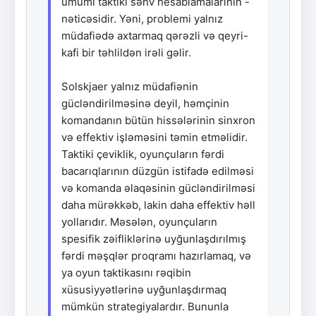
ümumi taktiki səhv hesablamalarının -
nəticəsidir. Yəni, problemi yalnız
müdafiədə axtarmaq qərəzli və qeyri-
kafi bir təhlildən irəli gəlir.
Solskjaer yalnız müdafiənin
gücləndirilməsinə deyil, həmçinin
komandanın bütün hissələrinin sinxron
və effektiv işləməsini təmin etməlidir.
Taktiki çeviklik, oyunçuların fərdi
bacarıqlarının düzgün istifadə edilməsi
və komanda əlaqəsinin gücləndirilməsi
daha mürəkkəb, lakin daha effektiv həll
yollarıdır. Məsələn, oyunçuların
spesifik zəifliklərinə uyğunlaşdırılmış
fərdi məşqlər proqramı hazırlamaq, və
ya oyun taktikasını rəqibin
xüsusiyyətlərinə uyğunlaşdırmaq
mümkün strategiyalardır. Bununla