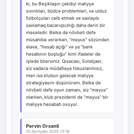
ki, bu Beşiktaşın çəkdiyi maliyyə
sıxıntıları, büdcə problemləri, və ulduz
futbolçuları cəlb etmək və saxlayıb
saxlamaq bacarıqsızlığı daha dərin bir
məsələdir. Bəlkə də növbəti dəfə
müsahibə verərkən, "məyus" sözündən
əlavə, "hesab açığı" və ya "bank
hesabının boşluğu" kimi ifadələr də
işlədə bilərsiniz. Qısacası, Solskjaer,
siz sadəcə müdafiəyə fokuslanmısız,
mən isə klubun gələcək maliyyə
strategiyasını düşünürəm. Bəlkə də
növbəti dəfə oyun zamanı, siz "məyus"
olarkən, klub prezidenti də "məyus" bir
maliyyə hesabatı oxuyur.
Pərvin Orxanli
10.Sentyabr.2025 13:18