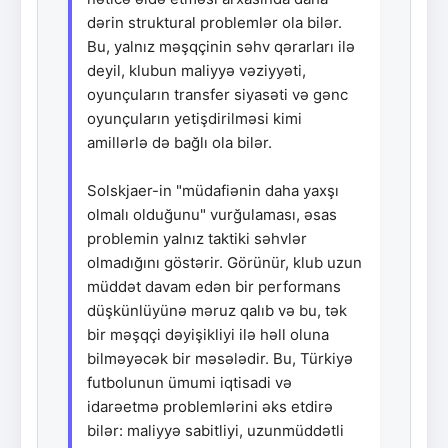
dərin struktural problemlər ola bilər.
Bu, yalnız məşqçinin səhv qərarları ilə
deyil, klubun maliyyə vəziyyəti,
oyunçuların transfer siyasəti və gənc
oyunçuların yetişdirilməsi kimi
amillərlə də bağlı ola bilər.
Solskjaer-in "müdafiənin daha yaxşı
olmalı olduğunu" vurğulaması, əsas
problemin yalnız taktiki səhvlər
olmadığını göstərir. Görünür, klub uzun
müddət davam edən bir performans
düşkünlüyünə məruz qalıb və bu, tək
bir məşqçi dəyişikliyi ilə həll oluna
bilməyəcək bir məsələdir. Bu, Türkiyə
futbolunun ümumi iqtisadi və
idarəetmə problemlərini əks etdirə
bilər: maliyyə sabitliyi, uzunmüddətli