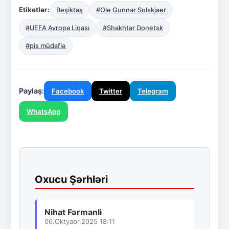
Etiketlər:
Beşiktaş
#Ole Gunnar Solskjaer
#UEFA Avropa Liqası
#Shakhtar Donetsk
#pis müdafiə
Paylaş:
Facebook
Twitter
Telegram
WhatsApp
Oxucu Şərhləri
Nihat Fərmanli
06.Oktyabr.2025 18:11