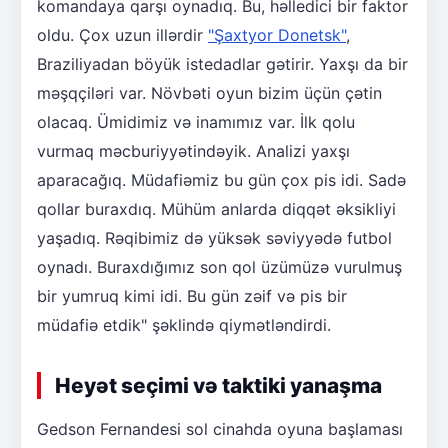
komandaya qarşı oynadıq. Bu, həlledici bir faktor
oldu. Çox uzun illərdir
"Şaxtyor Donetsk"
,
Braziliyadan böyük istedadlar gətirir. Yaxşı da bir
məşqçiləri var. Növbəti oyun bizim üçün çətin
olacaq. Ümidimiz və inamımız var. İlk qolu
vurmaq məcburiyyətindəyik. Analizi yaxşı
aparacağıq. Müdafiəmiz bu gün çox pis idi. Sadə
qollar buraxdıq. Mühüm anlarda diqqət əksikliyi
yaşadıq. Rəqibimiz də yüksək səviyyədə futbol
oynadı. Buraxdığımız son qol üzümüzə vurulmuş
bir yumruq kimi idi. Bu gün zəif və pis bir
müdafiə etdik" şəklində qiymətləndirdi.
Heyət seçimi və taktiki yanaşma
Gedson Fernandesi sol cinahda oyuna başlaması