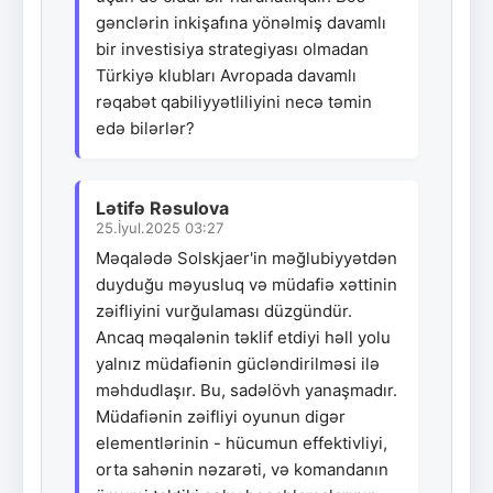
gənclərin inkişafına yönəlmiş davamlı
bir investisiya strategiyası olmadan
Türkiyə klubları Avropada davamlı
rəqabət qabiliyyətliliyini necə təmin
edə bilərlər?
Lətifə Rəsulova
25.İyul.2025 03:27
Məqalədə Solskjaer'in məğlubiyyətdən
duyduğu məyusluq və müdafiə xəttinin
zəifliyini vurğulaması düzgündür.
Ancaq məqalənin təklif etdiyi həll yolu
yalnız müdafiənin gücləndirilməsi ilə
məhdudlaşır. Bu, sadəlövh yanaşmadır.
Müdafiənin zəifliyi oyunun digər
elementlərinin - hücumun effektivliyi,
orta sahənin nəzarəti, və komandanın