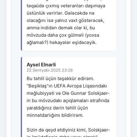
təqaüdə çıxmış veteranları daşımaya
üstünlük verirlər. Gələcəkdə nə
olacağını isə yalnız vaxt göstərəcək,
amma indidən demək olar ki, bu
mövzuda daha çox gülməli (yoxsa
ağlamalı?) hekayələr eşidəcəyik.
Aysel Elnarli
22.Sentyabr.2025 23:28
Bu təhlil üçün təşəkkür edirəm.
"Beşiktaş"ın UEFA Avropa Liqasındakı
məğlubiyyəti və Ole Gunnar Solskjaer-
in bu mövzudakı açıqlamaları ətrafında
yaratdığınız dərin təhlil üçün
minnətdarlığımı bildirirəm.
Sizin də qeyd etdiyiniz kimi, Solskjaer-