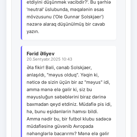
etdiyini düşünmək vacibdir?'. Bu şərhiə
'neutral' üslubunda, məqalənin əsas
mövzusunu ('Ole Gunnar Solskjaer')
nəzərə alaraq düşünülmüş bir cavab
yazın.
Fərid Əliyev
20.Sentyabr.2025 10:43
Əla fikir! Bəli, cənab Solskjaer,
anlaşıldı, "məyus olduq". Yəqin ki,
nəticə də sizin üçün bir az "məyus" idi,
amma mənə elə gəlir ki, siz bu
məyusluğun səbəblərini biraz dərinə
baxmadan qeyd etdiniz. Müdafiə pis idi,
hə, bunu eşidənlərin hamısı bildi.
Amma nədir bu, bir futbol klubu sadəcə
müdafiəsinə güvənib Avropada
nəhənglərlə bacarırmı? Mənə elə gəlir