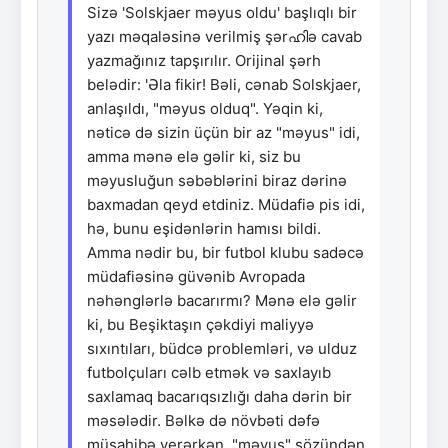
Sizə 'Solskjaer məyus oldu' başlıqlı bir
yazı məqaləsinə verilmiş şərഹിə cavab
yazmağınız tapşırılır. Orijinal şərh
belədir: 'Əla fikir! Bəli, cənab Solskjaer,
anlaşıldı, "məyus olduq". Yəqin ki,
nəticə də sizin üçün bir az "məyus" idi,
amma mənə elə gəlir ki, siz bu
məyusluğun səbəblərini biraz dərinə
baxmadan qeyd etdiniz. Müdafiə pis idi,
hə, bunu eşidənlərin hamısı bildi.
Amma nədir bu, bir futbol klubu sadəcə
müdafiəsinə güvənib Avropada
nəhənglərlə bacarırmı? Mənə elə gəlir
ki, bu Beşiktaşın çəkdiyi maliyyə
sıxıntıları, büdcə problemləri, və ulduz
futbolçuları cəlb etmək və saxlayıb
saxlamaq bacarıqsızlığı daha dərin bir
məsələdir. Bəlkə də növbəti dəfə
müsahibə verərkən, "məyus" sözündən