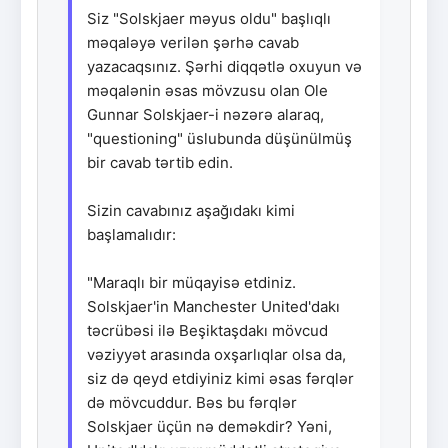
Siz "Solskjaer məyus oldu" başlıqlı
məqaləyə verilən şərhə cavab
yazacaqsınız. Şərhi diqqətlə oxuyun və
məqalənin əsas mövzusu olan Ole
Gunnar Solskjaer-i nəzərə alaraq,
"questioning" üslubunda düşünülmüş
bir cavab tərtib edin.
Sizin cavabınız aşağıdakı kimi
başlamalıdır:
"Maraqlı bir müqayisə etdiniz.
Solskjaer'in Manchester United'dakı
təcrübəsi ilə Beşiktaşdakı mövcud
vəziyyət arasında oxşarlıqlar olsa da,
siz də qeyd etdiyiniz kimi əsas fərqlər
də mövcuddur. Bəs bu fərqlər
Solskjaer üçün nə deməkdir? Yəni,