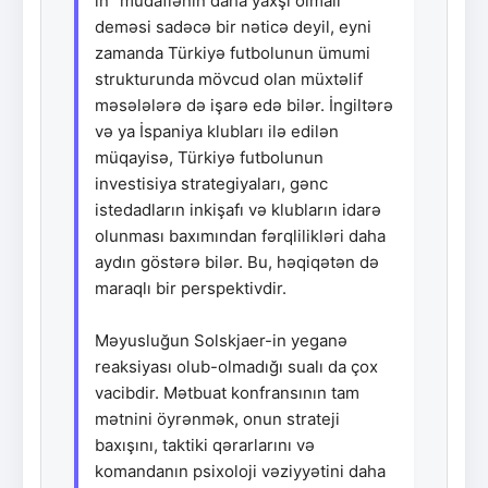
in "müdafiənin daha yaxşı olmalı"
deməsi sadəcə bir nəticə deyil, eyni
zamanda Türkiyə futbolunun ümumi
strukturunda mövcud olan müxtəlif
məsələlərə də işarə edə bilər. İngiltərə
və ya İspaniya klubları ilə edilən
müqayisə, Türkiyə futbolunun
investisiya strategiyaları, gənc
istedadların inkişafı və klubların idarə
olunması baxımından fərqlilikləri daha
aydın göstərə bilər. Bu, həqiqətən də
maraqlı bir perspektivdir.
Məyusluğun Solskjaer-in yeganə
reaksiyası olub-olmadığı sualı da çox
vacibdir. Mətbuat konfransının tam
mətnini öyrənmək, onun strateji
baxışını, taktiki qərarlarını və
komandanın psixoloji vəziyyətini daha