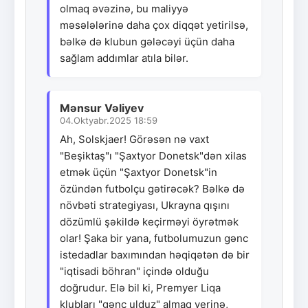
olmaq əvəzinə, bu maliyyə
məsələlərinə daha çox diqqət yetirilsə,
bəlkə də klubun gələcəyi üçün daha
sağlam addımlar atıla bilər.
Mənsur Vəliyev
04.Oktyabr.2025 18:59
Ah, Solskjaer! Görəsən nə vaxt
"Beşiktaş"ı "Şaxtyor Donetsk"dən xilas
etmək üçün "Şaxtyor Donetsk"in
özündən futbolçu gətirəcək? Bəlkə də
növbəti strategiyası, Ukrayna qışını
dözümlü şəkildə keçirməyi öyrətmək
olar! Şaka bir yana, futbolumuzun gənc
istedadlar baxımından həqiqətən də bir
"iqtisadi böhran" içində olduğu
doğrudur. Elə bil ki, Premyer Liqa
klubları "gənc ulduz" almaq yerinə,