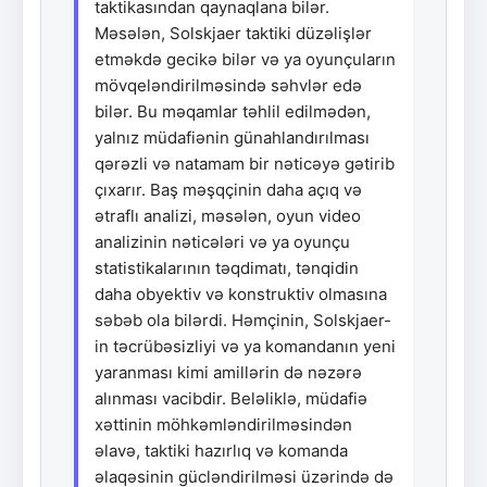
taktikasından qaynaqlana bilər.
Məsələn, Solskjaer taktiki düzəlişlər
etməkdə gecikə bilər və ya oyunçuların
mövqeləndirilməsində səhvlər edə
bilər. Bu məqamlar təhlil edilmədən,
yalnız müdafiənin günahlandırılması
qərəzli və natamam bir nəticəyə gətirib
çıxarır. Baş məşqçinin daha açıq və
ətraflı analizi, məsələn, oyun video
analizinin nəticələri və ya oyunçu
statistikalarının təqdimatı, tənqidin
daha obyektiv və konstruktiv olmasına
səbəb ola bilərdi. Həmçinin, Solskjaer-
in təcrübəsizliyi və ya komandanın yeni
yaranması kimi amillərin də nəzərə
alınması vacibdir. Beləliklə, müdafiə
xəttinin möhkəmləndirilməsindən
əlavə, taktiki hazırlıq və komanda
əlaqəsinin gücləndirilməsi üzərində də