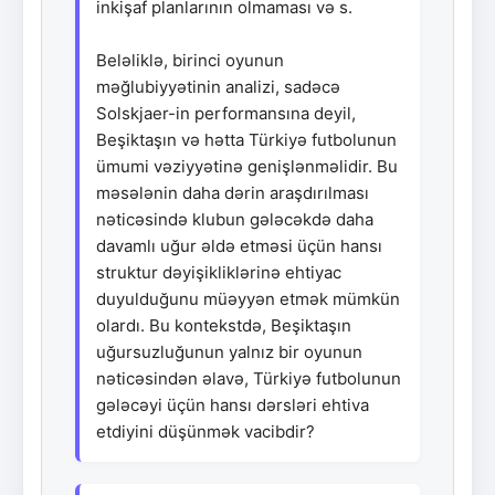
inkişaf planlarının olmaması və s.
Beləliklə, birinci oyunun
məğlubiyyətinin analizi, sadəcə
Solskjaer-in performansına deyil,
Beşiktaşın və hətta Türkiyə futbolunun
ümumi vəziyyətinə genişlənməlidir. Bu
məsələnin daha dərin araşdırılması
nəticəsində klubun gələcəkdə daha
davamlı uğur əldə etməsi üçün hansı
struktur dəyişikliklərinə ehtiyac
duyulduğunu müəyyən etmək mümkün
olardı. Bu kontekstdə, Beşiktaşın
uğursuzluğunun yalnız bir oyunun
nəticəsindən əlavə, Türkiyə futbolunun
gələcəyi üçün hansı dərsləri ehtiva
etdiyini düşünmək vacibdir?