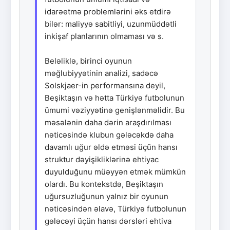
idarəetmə problemlərini əks etdirə
bilər: maliyyə sabitliyi, uzunmüddətli
inkişaf planlarının olmaması və s.
Beləliklə, birinci oyunun
məğlubiyyətinin analizi, sadəcə
Solskjaer-in performansına deyil,
Beşiktaşın və hətta Türkiyə futbolunun
ümumi vəziyyətinə genişlənməlidir. Bu
məsələnin daha dərin araşdırılması
nəticəsində klubun gələcəkdə daha
davamlı uğur əldə etməsi üçün hansı
struktur dəyişikliklərinə ehtiyac
duyulduğunu müəyyən etmək mümkün
olardı. Bu kontekstdə, Beşiktaşın
uğursuzluğunun yalnız bir oyunun
nəticəsindən əlavə, Türkiyə futbolunun
gələcəyi üçün hansı dərsləri ehtiva