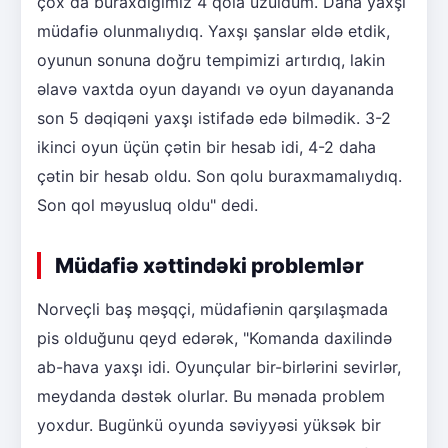
çox da buraxdığımız 4 qola üzüldüm. Daha yaxşı
müdafiə olunmalıydıq. Yaxşı şanslar əldə etdik,
oyunun sonuna doğru tempimizi artırdıq, lakin
əlavə vaxtda oyun dayandı və oyun dayananda
son 5 dəqiqəni yaxşı istifadə edə bilmədik. 3-2
ikinci oyun üçün çətin bir hesab idi, 4-2 daha
çətin bir hesab oldu. Son qolu buraxmamalıydıq.
Son qol məyusluq oldu" dedi.
Müdafiə xəttindəki problemlər
Norveçli baş məşqçi, müdafiənin qarşılaşmada
pis olduğunu qeyd edərək, "Komanda daxilində
ab-hava yaxşı idi. Oyunçular bir-birlərini sevirlər,
meydanda dəstək olurlar. Bu mənada problem
yoxdur. Bugünkü oyunda səviyyəsi yüksək bir