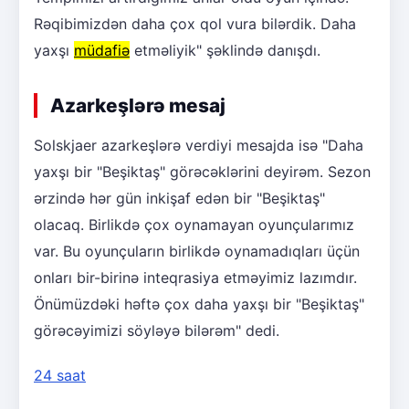
Rəqibimizdən daha çox qol vura bilərdik. Daha
yaxşı
müdafiə
etməliyik" şəklində danışdı.
Azarkeşlərə mesaj
Solskjaer azarkeşlərə verdiyi mesajda isə "Daha
yaxşı bir "Beşiktaş" görəcəklərini deyirəm. Sezon
ərzində hər gün inkişaf edən bir "Beşiktaş"
olacaq. Birlikdə çox oynamayan oyunçularımız
var. Bu oyunçuların birlikdə oynamadıqları üçün
onları bir-birinə inteqrasiya etməyimiz lazımdır.
Önümüzdəki həftə çox daha yaxşı bir "Beşiktaş"
görəcəyimizi söyləyə bilərəm" dedi.
24 saat