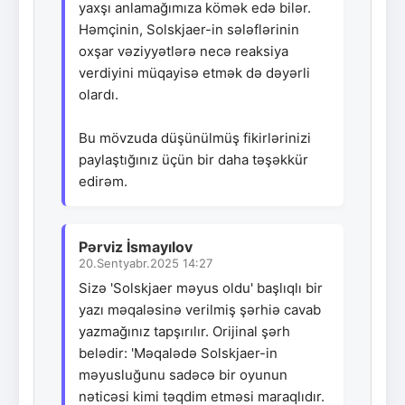
yaxşı anlamağımıza kömək edə bilər.
Həmçinin, Solskjaer-in sələflərinin
oxşar vəziyyətlərə necə reaksiya
verdiyini müqayisə etmək də dəyərli
olardı.
Bu mövzuda düşünülmüş fikirlərinizi
paylaştığınız üçün bir daha təşəkkür
edirəm.
Pərviz İsmayılov
20.Sentyabr.2025 14:27
Sizə 'Solskjaer məyus oldu' başlıqlı bir
yazı məqaləsinə verilmiş şərhiə cavab
yazmağınız tapşırılır. Orijinal şərh
belədir: 'Məqalədə Solskjaer-in
məyusluğunu sadəcə bir oyunun
nəticəsi kimi təqdim etməsi maraqlıdır.