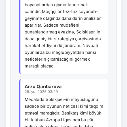
bəyanatlardan qiymətləndirmək
çətindir. Məşqçilər tez-tez soyunub-
gəyinmə otağında daha dərin analizlər
aparırlar. Sadəcə müdafiəni
günahlandırmaq əvəzinə, Solskjaer-in
daha geniş bir strategiya çərçivəsində
hərəkət etdiyini düşünürəm. Növbəti
oyunlarda bu məğlubiyyətdən hansı
nəticələrin çıxarılacağını görmək
maraqlı olacaq.
Arzu Qənbərova
25.İyul.2025 03:29
Məqalədə Solskjaer-in məyusluğunu
sadəcə bir oyunun nəticəsi kimi təqdim
etməsi maraqlıdır. Beşiktaş kimi böyük
bir klubun Avropa Liqasında bu cür
nəticə əldə etməsi arxasında daha