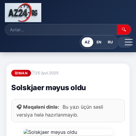
🔍
AZ
EN
RU
25.İyul.2025
İDMAN
Solskjaer məyus oldu
🎧 Məqaləni dinlə:
Bu yazı üçün səsli
versiya hələ hazırlanmayıb.