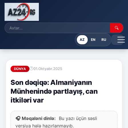
🔍
AZ
EN
RU
01.Oktyabr.2025
DÜNYA
Son dəqiqə: Almaniyanın
Münhenində partlayış, can
itkiləri var
🎧 Məqaləni dinlə:
Bu yazı üçün səsli
versiya hələ hazırlanmayıb.