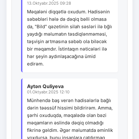
13.Oktyabr.2025 09:28
Məqaləni diqqətlə oxudum. Hadisənin
səbəbləri hələ də dəqiq bəlli olmasa
da, "Bild" qəzetinin silah səsləri ilə bğlı
yaydığı məlumatın təsdiqlənməməsi,
təşvişin artmasına səbəb ola biləcək
bir məqamdır. İstintaqın nəticələri ilə
hər şeyin aydınlaşacağına ümid
edirəm.
Aytən Quliyeva
01.Oktyabr.2025 12:10
Münhendə baş verən hadisələrlə bağlı
dərin təəssüf hissimi bildirirəm. Amma,
şərhi oxuduqda, məqalədə olan bəzi
məqamların əslində dəqiq olmadığı
fikrinə gəldim. Əgər məlumatda əminlik
yoxdursa, bunu insanlara çatdırmaq