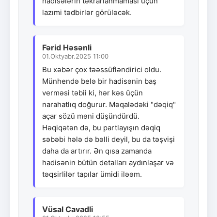
hadisələrin təkrarlanmaması üçün
lazımi tədbirlər görüləcək.
Fərid Həsənli
01.Oktyabr.2025 11:00
Bu xəbər çox təəssüfləndirici oldu.
Münhendə belə bir hadisənin baş
verməsi təbii ki, hər kəs üçün
narahatlıq doğurur. Məqalədəki "dəqiq"
açar sözü məni düşündürdü.
Həqiqətən də, bu partlayışın dəqiq
səbəbi hələ də bəlli deyil, bu da təşvişi
daha da artırır. Ən qısa zamanda
hadisənin bütün detalları aydınlaşar və
təqsirlilər tapılar ümidi iləəm.
Vüsal Cavadli