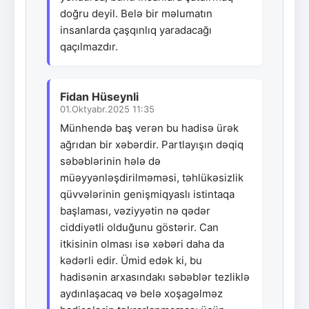
doğru deyil. Belə bir məlumatın
insanlarda çaşqınlıq yaradacağı
qaçılmazdır.
Fidan Hüseynli
01.Oktyabr.2025 11:35
Münhendə baş verən bu hadisə ürək
ağrıdan bir xəbərdir. Partlayışın dəqiq
səbəblərinin hələ də
müəyyənləşdirilməməsi, təhlükəsizlik
qüvvələrinin genişmiqyaslı istintaqa
başlaması, vəziyyətin nə qədər
ciddiyətli olduğunu göstərir. Can
itkisinin olması isə xəbəri daha da
kədərli edir. Ümid edək ki, bu
hadisənin arxasındakı səbəblər tezliklə
aydınlaşacaq və belə xoşagəlməz