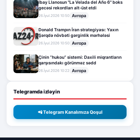
İbay Llanosun "La Velada del Año 6" boks
gecəsi rekordları alt-üst etdi
Avropa
26.İyul.2026 10:50
Donald Trampın İran strategiyası: Yaxın
Şərqdə növbəti gərginlik mərhələsi
Avropa
26.İyul.2026 10:50
Çinin “hukou” sistemi: Daxili miqrantların
qarşısındakı görünməz sədd
Avropa
26.İyul.2026 10:22
Telegramda izləyin
📲 Telegram Kanalımıza Qoşul