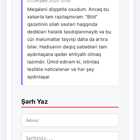
01.Oktyabr.2025 10:55
Məqaləni diqqətlə oxudum. Ancaq bu
xəbərlə tam razılaşmıram. "Bild"
qəzetinin silah səsləri haqqında
dedikləri hələlik təsdiqlənməyib və bu
cür məlumatlar təşvişi daha da artıra
bilər. Hadisənin dəqiq səbəbləri tam
aydınlaşana qədər ehtiyatlı olmaq
lazımdır. Ümid edirəm ki, istintaq
tezliklə nəticələnər və hər şey
aydınlaşar.
Şərh Yaz