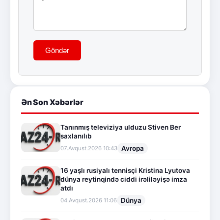
Göndər
Ən Son Xəbərlər
Tanınmış televiziya ulduzu Stiven Ber
saxlanılıb
Avropa
07.Avqust.2026 10:43
16 yaşlı rusiyalı tennisçi Kristina Lyutova
dünya reytinqində ciddi irəliləyişə imza
atdı
Dünya
04.Avqust.2026 11:06