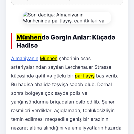
Münhen
də Gərgin Anlar: Küçədə
Hadisə
Almaniyanın
Münhen
şəhərinin əsas
arteriyalarından sayılan Lerchenauer Strasse
küçəsində qəfil və güclü bir
partlayış
baş verib.
Bu hadisə əhalidə təşvişə səbəb olub. Dərhal
sonra bölgəyə çox sayda polis və
yanğınsöndürmə briqadaları cəlb edilib. Şəhər
rəsmiləri verdikləri açıqlamada, təhlükəsizliyin
təmin edilməsi məqsədilə geniş bir ərazinin
nəzarət altına alındığını və əməliyyatların hazırda