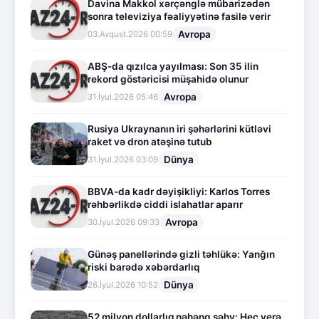
Davina Makkol xərçənglə mübarizədən
sonra televiziya fəaliyyətinə fasilə verir
Avropa
03.Avqust.2026 00:59
ABŞ-da qızılca yayılması: Son 35 ilin
rekord göstəricisi müşahidə olunur
Avropa
31.İyul.2026 05:46
Rusiya Ukraynanın iri şəhərlərini kütləvi
raket və dron atəşinə tutub
Dünya
31.İyul.2026 03:09
BBVA-da kadr dəyişikliyi: Karlos Torres
rəhbərlikdə ciddi islahatlar aparır
Avropa
30.İyul.2026 09:33
Günəş panellərində gizli təhlükə: Yanğın
riski barədə xəbərdarlıq
Dünya
26.İyul.2026 10:52
52 milyon dollarlıq nəhəng səhv: Heç yerə