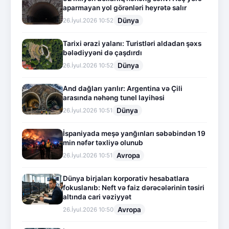
aparmayan yol görənləri heyrətə salır
Dünya
26.İyul.2026 10:52
Tarixi ərazi yalanı: Turistləri aldadan şəxs
bələdiyyəni də çaşdırdı
Dünya
26.İyul.2026 10:52
And dağları yarılır: Argentina və Çili
arasında nəhəng tunel layihəsi
Dünya
26.İyul.2026 10:51
İspaniyada meşə yanğınları səbəbindən 19
min nəfər təxliyə olunub
Avropa
26.İyul.2026 10:51
Dünya birjaları korporativ hesabatlara
fokuslanıb: Neft və faiz dərəcələrinin təsiri
altında cari vəziyyət
Avropa
26.İyul.2026 10:50