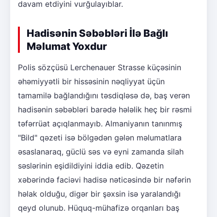
davam etdiyini vurğulayıblar.
Hadisənin Səbəbləri İlə Bağlı
Məlumat Yoxdur
Polis sözçüsü Lerchenauer Strasse küçəsinin
əhəmiyyətli bir hissəsinin nəqliyyat üçün
tamamilə bağlandığını təsdiqləsə də, baş verən
hadisənin səbəbləri barədə hələlik heç bir rəsmi
təfərrüat açıqlanmayıb. Almaniyanın tanınmış
"Bild" qəzeti isə bölgədən gələn məlumatlara
əsaslanaraq, güclü səs və eyni zamanda silah
səslərinin eşidildiyini iddia edib. Qəzetin
xəbərində faciəvi hadisə nəticəsində bir nəfərin
həlak olduğu, digər bir şəxsin isə yaralandığı
qeyd olunub. Hüquq-mühafizə orqanları baş