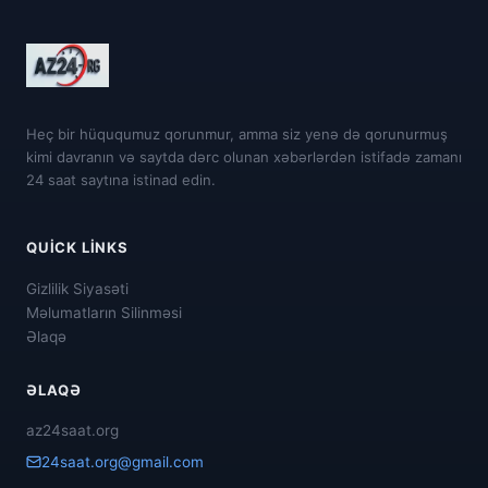
Heç bir hüququmuz qorunmur, amma siz yenə də qorunurmuş
kimi davranın və saytda dərc olunan xəbərlərdən istifadə zamanı
24 saat saytına istinad edin.
QUICK LINKS
Gizlilik Siyasəti
Məlumatların Silinməsi
Əlaqə
ƏLAQƏ
az24saat.org
24saat.org@gmail.com