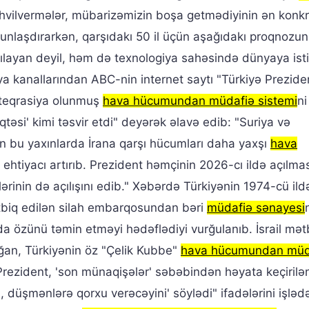
əhvilvermələr, mübarizəmizin boşa getmədiyinin ən konkr
ekunlaşdırarkən, qarşıdakı 50 il üçün aşağıdakı proqnozu
arşılayan deyil, həm də texnologiya sahəsində dünyaya is
iya kanallarından ABC-nin internet saytı "Türkiyə Prezide
nteqrasiya olunmuş
hava hücumundan müdafiə sistemi
ni
təsi' kimi təsvir etdi" deyərək əlavə edib: "Suriya və
in bu yaxınlarda İrana qarşı hücumları daha yaxşı
hava
a ehtiyacı artırıb. Prezident həmçinin 2026-cı ildə açılma
ərinin də açılışını edib." Xəbərdə Türkiyənin 1974-cü ild
tbiq edilən silah embarqosundan bəri
müdafiə sənayesi
nda özünü təmin etməyi hədəflədiyi vurğulanıb. İsrail mət
oğan, Türkiyənin öz "Çelik Kubbe"
hava hücumundan müd
i. Prezident, 'son münaqişələr' səbəbindən həyata keçiril
n, düşmənlərə qorxu verəcəyini' söylədi" ifadələrini işləd