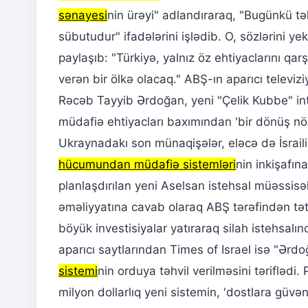
sənayesi
nin ürəyi" adlandıraraq, "Bugünkü t
sübutudur" ifadələrini işlədib. O, sözlərini y
paylaşıb: "Türkiyə, yalnız öz ehtiyaclarını q
verən bir ölkə olacaq." ABŞ-ın aparıcı televiz
Rəcəb Tayyib Ərdoğan, yeni "Çelik Kubbe" i
müdafiə ehtiyacları baxımından 'bir dönüş nöq
Ukraynadakı son münaqişələr, eləcə də İsrail
hücumundan müdafiə sistemləri
nin inkişafın
planlaşdırılan yeni Aselsan istehsal müəssisəl
əməliyyatına cavab olaraq ABŞ tərəfindən tə
böyük investisiyalar yatıraraq silah istehsalı
aparıcı saytlarından Times of Israel isə "Ərd
sistemi
nin orduya təhvil verilməsini tərifləd
milyon dollarlıq yeni sistemin, 'dostlara güvə