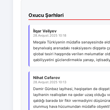
Oxucu Şərhləri
İlqar Vəliyev
28.Avqust.2025 10:18
Məqalə Türkiyənin müdafiə sənayesində əldə
beynəlxalq arenadakı reaksiyasını diqqətə ça
qlobal təsiri haqqında verilən məlumatlar old
qabiliyyətini gücləndirməklə yanaşı, iqtisadi
Nihat Cəfərov
28.Avqust.2025 10:13
Dəmir Günbəz layihəsi, həqiqətən də diqqət 
layihənin reallıqdan nə qədər uzaq olduğu və
qaldığı barədə bir fikir vermədiyini düşünü
olunmuş hava hücumundan müdafiə obyekti" 