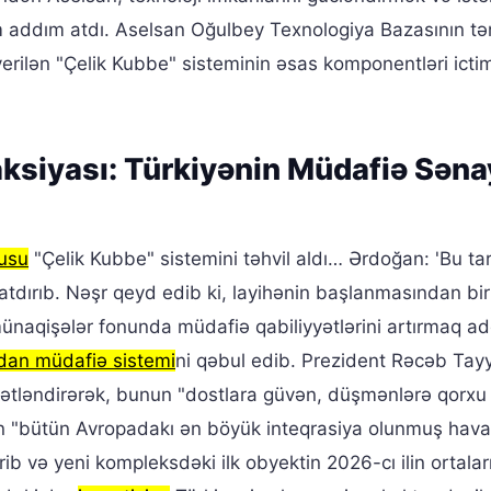
 addım atdı. Aselsan Oğulbey Texnologiya Bazasının tə
 verilən "Çelik Kubbe" sisteminin əsas komponentləri icti
ksiyası: Türkiyənin Müdafiə Səna
usu
"Çelik Kubbe" sistemini təhvil aldı… Ərdoğan: 'Bu tari
çatdırıb. Nəşr qeyd edib ki, layihənin başlanmasından bir 
münaqişələr fonunda müdafiə qabiliyyətlərini artırmaq a
an müdafiə sistemi
ni qəbul edib. Prezident Rəcəb Tay
mətləndirərək, bunun "dostlara güvən, düşmənlərə qorxu
nın "bütün Avropadakı ən böyük inteqrasiya olunmuş hava
b və yeni kompleksdəki ilk obyektin 2026-cı ilin ortala