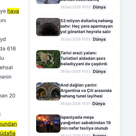
Dünya
26.İyul.2026 10:52
iyə
hava
ını
52 milyon dollarlıq nəhəng
səhv: Heç yerə aparmayan
yol görənləri heyrətə salır
eyd
Dünya
26.İyul.2026 10:52
ndə 616
Tarixi ərazi yalanı:
Bu
Turistləri aldadan şəxs
bələdiyyəni də çaşdırdı
tehsal
Dünya
26.İyul.2026 10:52
yənin
And dağları yarılır:
Argentina və Çili arasında
inən 20
nəhəng tunel layihəsi
Dünya
26.İyul.2026 10:51
i
İspaniyada meşə
yanğınları səbəbindən 19
mundan
min nəfər təxliyə olunub
üdafiə
Avropa
26.İyul.2026 10:51