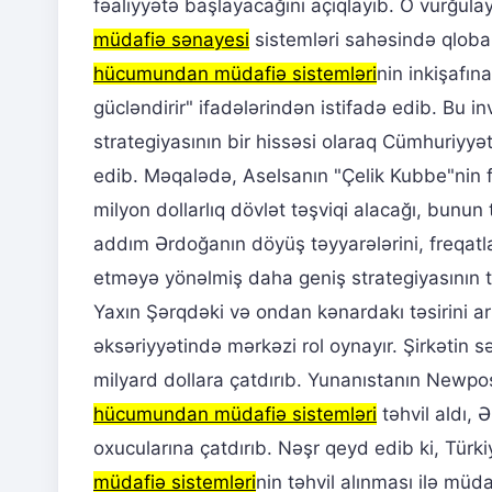
fəaliyyətə başlayacağını açıqlayıb. O vurğulay
müdafiə sənayesi
sistemləri sahəsində qlobal
hücumundan müdafiə sistemləri
nin inkişafın
gücləndirir" ifadələrindən istifadə edib. Bu 
strategiyasının bir hissəsi olaraq Cümhuriyyə
edib. Məqalədə, Aselsanın "Çelik Kubbe"nin f
milyon dollarlıq dövlət təşviqi alacağı, bunu
addım Ərdoğanın döyüş təyyarələrini, freqatları,
etməyə yönəlmiş daha geniş strategiyasının t
Yaxın Şərqdəki və ondan kənardakı təsirini art
əksəriyyətində mərkəzi rol oynayır. Şirkətin 
milyard dollara çatdırıb. Yunanıstanın Newpos
hücumundan müdafiə sistemləri
təhvil aldı, 
oxucularına çatdırıb. Nəşr qeyd edib ki, Tür
müdafiə sistemləri
nin təhvil alınması ilə müd