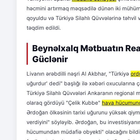
həcmini artırmaq məqsədilə dünən iki mühüm
qoyuldu və Türkiyə Silahlı Qüvvələrinə təhvil
təqdim edildi.
Beynəlxalq Mətbuatın Rea
Güclənir
Livanın ərəbdilli nəşri Al Akbhar, "Türkiyə
ord
uğurdur' dedi" başlığı ilə xəbəri oxucularına 
Türkiyə Silahlı Qüvvələri Ankaranın regional 
olaraq gördüyü "Çelik Kubbe"
hava hücumund
Ərdoğan ölkəsinin tarixi uğurunu yüksək qiy
verdiyini" söyləyib. Ərdoğan, bu investisiya
hücumundan müdafiə obyekti" olacağını bildiri