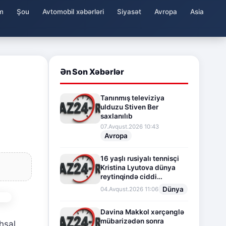
m
Şou
Avtomobil xəbərləri
Siyasət
Avropa
Asia
Ən Son Xəbərlər
Tanınmış televiziya
ulduzu Stiven Ber
saxlanılıb
07.Avqust.2026 10:43
Avropa
16 yaşlı rusiyalı tennisçi
Kristina Lyutova dünya
reytinqində ciddi
irəliləyişə imza atdı
Dünya
04.Avqust.2026 11:06
Davina Makkol xərçənglə
mübarizədən sonra
hsal