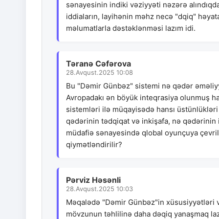
sənayesinin indiki vəziyyəti nəzərə alındıqda
iddiaların, layihənin məhz necə "dqiq" həyata
məlumatlarla dəstəklənməsi lazım idi.
Təranə Cəfərova
28.Avqust.2025 10:08
Bu "Dəmir Günbəz" sistemi nə qədər əməliyya
Avropadakı ən böyük inteqrasiya olunmuş ha
sistemləri ilə müqayisədə hansı üstünlükləri
qədərinin tədqiqat və inkişafa, nə qədərinin 
müdafiə sənayesində qlobal oyunçuya çevril
qiymətləndirilir?
Pərviz Həsənli
28.Avqust.2025 10:03
Məqalədə "Dəmir Günbəz"in xüsusiyyətləri v
mövzunun təhlilinə daha dəqiq yanaşmaq laz