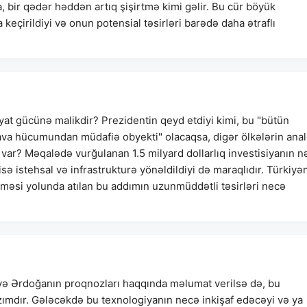
, bir qədər həddən artıq şişirtmə kimi gəlir. Bu cür böyük
 keçirildiyi və onun potensial təsirləri barədə daha ətraflı
t gücünə malikdir? Prezidentin qeyd etdiyi kimi, bu "bütün
va hücumundan müdafiə obyekti" olacaqsa, digər ölkələrin anal
 var? Məqalədə vurğulanan 1.5 milyard dollarlıq investisiyanın n
isə istehsal və infrastrukturə yönəldildiyi də maraqlıdır. Türkiyə
məsi yolunda atılan bu addımın uzunmüddətli təsirləri necə
ə Ərdoğanın proqnozları haqqında məlumat verilsə də, bu
ımdır. Gələcəkdə bu texnologiyanın necə inkişaf edəcəyi və ya