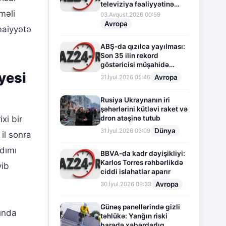
televiziya fəaliyyətinə
məli
fasilə verir
03.Avqust.2026 00:59
Avropa
maiyyətə
ABŞ-da qızılca yayılması:
Son 35 ilin rekord
göstəricisi müşahidə
olunur
yesi
Avropa
31.İyul.2026 05:46
Rusiya Ukraynanın iri
şəhərlərini kütləvi raket və
dron atəşinə tutub
xi bir
Dünya
31.İyul.2026 03:09
il sonra
ddımı
BBVA-da kadr dəyişikliyi:
Karlos Torres rəhbərlikdə
yib
ciddi islahatlar aparır
Avropa
30.İyul.2026 09:33
Günəş panellərində gizli
rında
təhlükə: Yanğın riski
barədə xəbərdarlıq