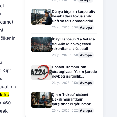
et
Dünya birjaları korporativ
nu
hesabatlara fokuslanıb:
Neft və faiz dərəcələrinin
tiqamət
təsiri altında cari vəziyyət
Avropa
26.İyul.2026 10:50
nti
 ölkənin
İbay Llanosun "La Velada
del Año 6" boks gecəsi
rekordları alt-üst etdi
Avropa
26.İyul.2026 10:50
sı
Donald Trampın İran
ə Kipr
strategiyası: Yaxın Şərqdə
növbəti gərginlik
nə
mərhələsi
Avropa
26.İyul.2026 10:50
buatının
afiə
Çinin “hukou” sistemi:
Daxili miqrantların
ən 460
qarşısındakı görünməz
sədd
Avropa
ərək
26.İyul.2026 10:22