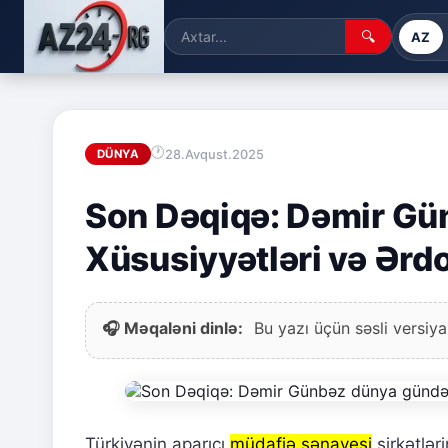
🔍
AZ
28.Avqust.2025
DÜNYA
Son Dəqiqə: Dəmir Gü
Xüsusiyyətləri və Ərdo
🎧 Məqaləni dinlə:
Bu yazı üçün səsli versiya
Türkiyənin aparıcı
müdafiə sənayesi
şirkətlər