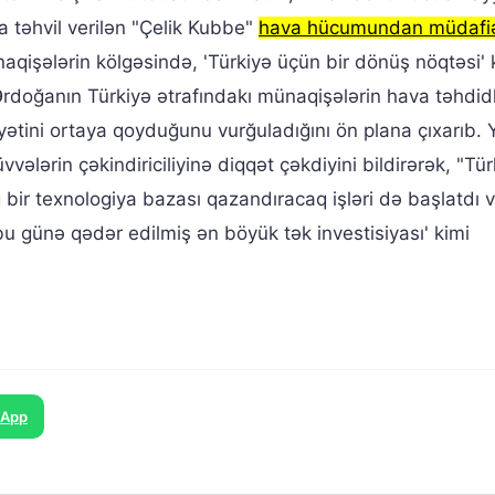
a təhvil verilən "Çelik Kubbe"
hava hücumundan müdafi
aqişələrin kölgəsində, 'Türkiyə üçün bir dönüş nöqtəsi' 
 Ərdoğanın Türkiyə ətrafındakı münaqişələrin hava təhdidl
ətini ortaya qoyduğunu vurğuladığını ön plana çıxarıb. 
vvələrin çəkindiriciliyinə diqqət çəkdiyini bildirərək, "Tür
bir texnologiya bazası qazandıracaq işləri də başlatdı 
u günə qədər edilmiş ən böyük tək investisiyası' kimi
sApp