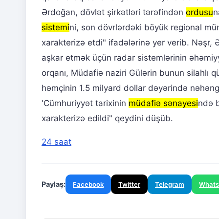
Ərdoğan, dövlət şirkətləri tərəfindən
ordusu
n
sistemi
ni, son dövrlərdəki böyük regional mün
xarakterizə etdi" ifadələrinə yer verib. Nəşr,
aşkar etmək üçün radar sistemlərinin əhəmiyy
orqanı, Müdafiə naziri Gülərin bunun silahlı qü
həmçinin 1.5 milyard dollar dəyərində nəhəng 
'Cümhuriyyət tarixinin
müdafiə sənayesi
ndə b
xarakterizə edildi" qeydini düşüb.
24 saat
Paylaş:
Facebook
Twitter
Telegram
What