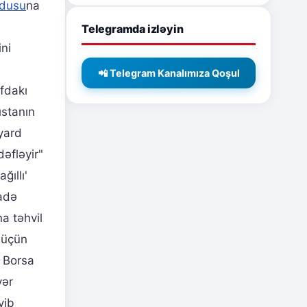
rdusu
na
Telegramda izləyin
ini
📲 Telegram Kanalımıza Qoşul
afdakı
ıstanın
yard
dəfləyir"
ğıllı'
fadə
na təhvil
i üçün
n Borsa
yər
yib