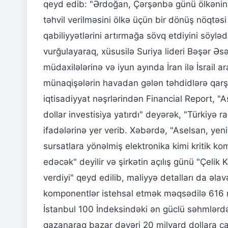
qeyd edib: "Ərdoğan, Çərşənbə günü ölkənin
təhvil verilməsini ölkə üçün bir dönüş nöqtəs
qabiliyyətlərini artırmağa sövq etdiyini söylə
vurğulayaraq, xüsusilə Suriya lideri Bəşər Əs
müdaxilələrinə və iyun ayında İran ilə İsrail 
münaqişələrin havadan gələn təhdidlərə qarşı 
iqtisadiyyat nəşrlərindən Financial Report, "
dollar investisiya yatırdı" deyərək, "Türkiyə r
ifadələrinə yer verib. Xəbərdə, "Aselsan, yeni
sursatlara yönəlmiş elektronika kimi kritik ko
edəcək" deyilir və şirkətin açılış günü "Çeli
verdiyi" qeyd edilib, maliyyə detalları da əla
komponentlər istehsal etmək məqsədilə 616 mi
İstanbul 100 İndeksindəki ən güclü səhmlərdə
qazanaraq bazar dəyəri 20 milyard dollara ça