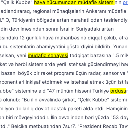
 "Çelik Kubbe"
hava hücumundan müdafiə sistemi
nin
o
i adlandıraraq, regional münaqişələrin Ankaranı müdafiə
di." O, Türkiyənin bölgədə artan narahatlıqdan təsirləndiy
ədin devrilməsindən sonra İsrailin Suriyadakı artan
arasındakı 12 günlük hava müharibəsinə diqqət çəkib, ətr
bu sistemlərin əhəmiyyətini göstərdiyini bildirib. Yunan
Aselsan, yeni
müdafiə sənayesi
tədqiqat bazasına 1.5 mil
aket və hərbi sistemlərdə yerli istehsalı gücləndirməyi hə
 bazanı böyük bir raket proqramı üçün radar, sensor və 'a
mponentləri inkişaf etdirmək və istehsal etmək üçün isti
k Kubbe" sisteminə aid "47 mühüm hissəni Türkiyə
ordusu
və olunub: "Bu ilin əvvəlində şirkət, "Çelik Kubbe" sistem
lyon dollarlıq dövlət dəstək paketi əldə etdi. Həmçini
n biri mövqeyindədir. İlin əvvəlindən bəri yüzdə 153 də
tdı." Belçika mətbuatından 7sur7, "Prezident Rəcəb Tay