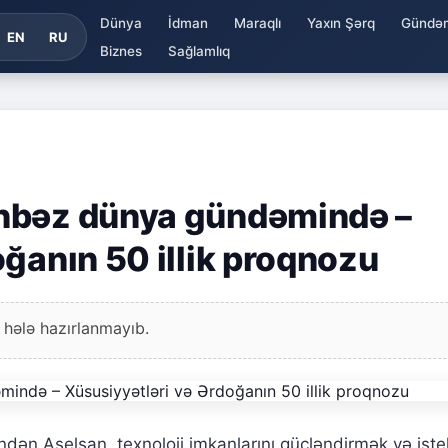
Dünya
İdman
Maraqlı
Yaxın Şərq
Gündə
EN
RU
Biznes
Sağlamlıq
nbəz dünya gündəmində –
ğanın 50 illik proqnozu
 hələ hazırlanmayıb.
indən Aselsan, texnoloji imkanlarını gücləndirmək və iste