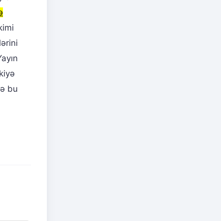
ə
kimi
ərini
Yayın
kiyə
və bu