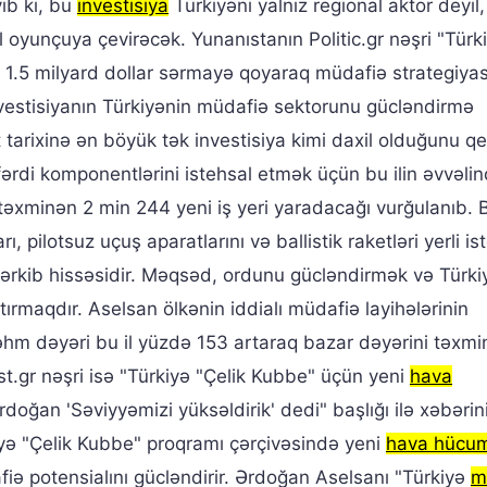
ıb ki, bu
investisiya
Türkiyəni yalnız regional aktor deyil,
 oyunçuya çevirəcək. Yunanıstanın Politic.gr nəşri "Türk
a 1.5 milyard dollar sərmayə qoyaraq müdafiə strategiyas
investisiyanın Türkiyənin müdafiə sektorunu gücləndirmə
t tarixinə ən böyük tək investisiya kimi daxil olduğunu q
ərdi komponentlərini istehsal etmək üçün bu ilin əvvəli
n təxminən 2 min 244 yeni iş yeri yaradacağı vurğulanıb. 
 pilotsuz uçuş aparatlarını və ballistik raketləri yerli is
ərkib hissəsidir. Məqsəd, ordunu gücləndirmək və Türki
ırmaqdır. Aselsan ölkənin iddialı müdafiə layihələrinin
səhm dəyəri bu il yüzdə 153 artaraq bazar dəyərini təxm
t.gr nəşri isə "Türkiyə "Çelik Kubbe" üçün yeni
hava
Ərdoğan 'Səviyyəmizi yüksəldirik' dedi" başlığı ilə xəbərin
kiyə "Çelik Kubbe" proqramı çərçivəsində yeni
hava hücu
afiə potensialını gücləndirir. Ərdoğan Aselsanı "Türkiyə
m