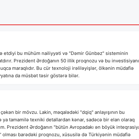
 etdiyi bu mühüm nailiyyəti və "Dəmir Günbəz" sisteminin
tdırır. Prezident Ərdoğanın 50 illik proqnozu və bu investisiyan
uqca maraqlıdır. Bu cür texnoloji irəliləyişlər, ölkənin müdafiə
yyatına da müsbət təsir göstərə bilər.
çəkən bir mövzu. Lakin, məqalədəki "dqiq" anlayışının bu
 ya tamamilə texniki detallardan kənar, sadəcə bir elan olaraq
rəm. Prezident Ərdoğanın "bütün Avropadakı ən böyük inteqrasiy
olması barədəki proqnozu, xüsusilə də Türkiyənin müdafiə