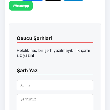
WhatsApp
Oxucu Şərhləri
Hələlik heç bir şərh yazılmayıb. İlk şərhi
siz yazın!
Şərh Yaz