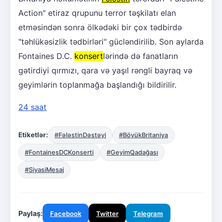
Action" etiraz qrupunu terror təşkilatı elan
etməsindən sonra ölkədəki bir çox tədbirdə
"təhlükəsizlik tədbirləri" gücləndirilib. Son aylarda
Fontaines D.C.
konsert
lərində də fanatların
gətirdiyi qırmızı, qara və yaşıl rəngli bayraq və
geyimlərin toplanmağa başlandığı bildirilir.
24 saat
Etiketlər:
#FələstinDəstəyi
#BöyükBritaniya
#FontainesDCKonserti
#GeyimQadağası
#SiyasiMesaj
Paylaş:
Facebook
Twitter
Telegram