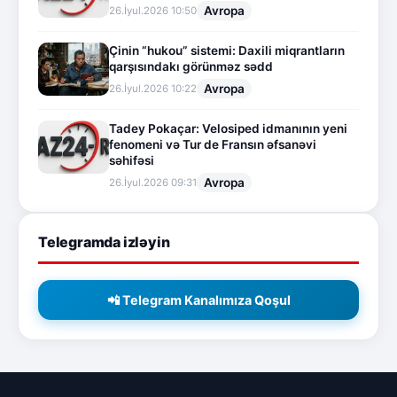
Avropa
26.İyul.2026 10:50
Çinin “hukou” sistemi: Daxili miqrantların
qarşısındakı görünməz sədd
Avropa
26.İyul.2026 10:22
Tadey Pokaçar: Velosiped idmanının yeni
fenomeni və Tur de Fransın əfsanəvi
səhifəsi
Avropa
26.İyul.2026 09:31
Telegramda izləyin
📲 Telegram Kanalımıza Qoşul