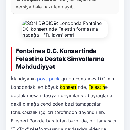
versiya hələ hazırlanmayıb.
Fontaines D.C. Konsertində
Fələstinə Dəstək Simvollarına
Məhdudiyyət
İrlandiyanın
post-punk
qrupu Fontaines D.C-nin
Londondakı ən böyük
konsert
ində,
Fələstin
ə
dəstək mesajı daşıyan geyimlər və bayraqlarla
daxil olmağa cəhd edən bəzi tamaşaçılar
təhlükəsizlik işçiləri tərəfindən dayandırılıb.
Finsberi Parkda baş tutan tədbirdə, bir tamaşaçı
"TikTok" platformasında paylaşdığı videoda