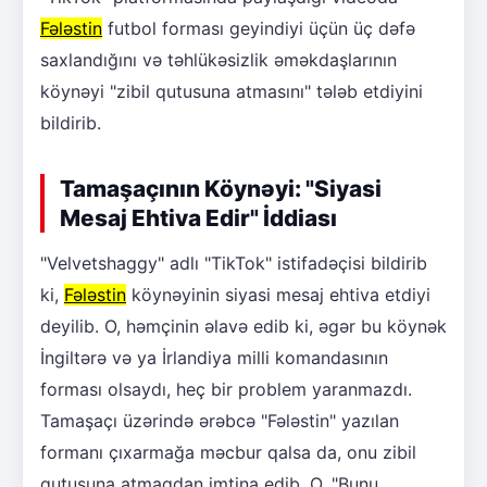
Fələstin
futbol forması geyindiyi üçün üç dəfə
saxlandığını və təhlükəsizlik əməkdaşlarının
köynəyi "zibil qutusuna atmasını" tələb etdiyini
bildirib.
Tamaşaçının Köynəyi: "Siyasi
Mesaj Ehtiva Edir" İddiası
"Velvetshaggy" adlı "TikTok" istifadəçisi bildirib
ki,
Fələstin
köynəyinin siyasi mesaj ehtiva etdiyi
deyilib. O, həmçinin əlavə edib ki, əgər bu köynək
İngiltərə və ya İrlandiya milli komandasının
forması olsaydı, heç bir problem yaranmazdı.
Tamaşaçı üzərində ərəbcə "Fələstin" yazılan
formanı çıxarmağa məcbur qalsa da, onu zibil
qutusuna atmaqdan imtina edib. O, "Bunu