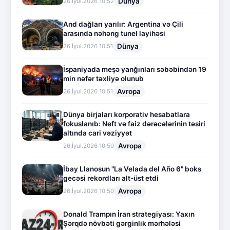
Dünya
26.İyul.2026 10:52
And dağları yarılır: Argentina və Çili
arasında nəhəng tunel layihəsi
Dünya
26.İyul.2026 10:51
İspaniyada meşə yanğınları səbəbindən 19
min nəfər təxliyə olunub
Avropa
26.İyul.2026 10:51
Dünya birjaları korporativ hesabatlara
fokuslanıb: Neft və faiz dərəcələrinin təsiri
altında cari vəziyyət
Avropa
26.İyul.2026 10:50
İbay Llanosun "La Velada del Año 6" boks
gecəsi rekordları alt-üst etdi
Avropa
26.İyul.2026 10:50
Donald Trampın İran strategiyası: Yaxın
Şərqdə növbəti gərginlik mərhələsi