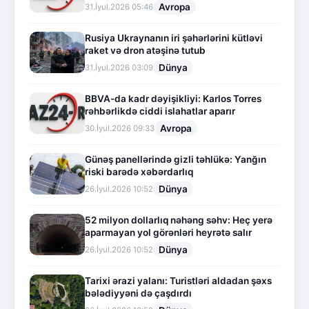
Avropa
31.İyul.2026 05:46
Rusiya Ukraynanın iri şəhərlərini kütləvi
raket və dron atəşinə tutub
Dünya
31.İyul.2026 03:09
BBVA-da kadr dəyişikliyi: Karlos Torres
rəhbərlikdə ciddi islahatlar aparır
Avropa
30.İyul.2026 09:33
Günəş panellərində gizli təhlükə: Yanğın
riski barədə xəbərdarlıq
Dünya
26.İyul.2026 10:52
52 milyon dollarlıq nəhəng səhv: Heç yerə
aparmayan yol görənləri heyrətə salır
Dünya
26.İyul.2026 10:52
Tarixi ərazi yalanı: Turistləri aldadan şəxs
bələdiyyəni də çaşdırdı