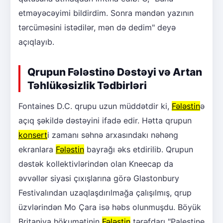
etməyəcəyimi bildirdim. Sonra məndən yazının
tərcüməsini istədilər, mən də dedim" deyə
açıqlayıb.
Qrupun Fələstinə Dəstəyi və Artan
Təhlükəsizlik Tədbirləri
Fontaines D.C. qrupu uzun müddətdir ki,
Fələstin
ə
açıq şəkildə dəstəyini ifadə edir. Hətta qrupun
konsert
i zamanı səhnə arxasındakı nəhəng
ekranlara
Fələstin
bayrağı əks etdirilib. Qrupun
dəstək kollektivlərindən olan Kneecap da
əvvəllər siyasi çıxışlarına görə Glastonbury
Festivalından uzaqlaşdırılmağa çalışılmış, qrup
üzvlərindən Mo Çara isə həbs olunmuşdu. Böyük
Britaniya hökumətinin
Fələstin
tərəfdarı "Palestine