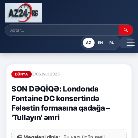
🔍
AZ
EN
RU
06.İyul.2025
DÜNYA
SON DƏQİQƏ: Londonda
Fontaine DC konsertində
Fələstin formasına qadağa –
'Tullayın' əmri
🎧 Məqaləni dinlə:
Bu yazı üçün səsli