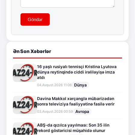
Göndər
Ən Son Xəbərlər
16 yaşlı rusiyalı tennisçi Kristina Lyutova
dünya reytinqində ciddi irəliləyişə imza
atdı
Dünya
04.Avqust.2026 11:06
Davina Makkol xərçənglə mübarizədən
sonra televiziya fəaliyyətinə fasilə verir
Avropa
03.Avqust.2026 00:59
ABŞ-da qızılca yayılması: Son 35 ilin
rekord göstəricisi müşahidə olunur