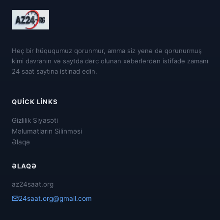
Heç bir hüququmuz qorunmur, amma siz yenə də qorunurmuş
kimi davranın və saytda dərc olunan xəbərlərdən istifadə zamanı
24 saat saytına istinad edin.
QUICK LINKS
Gizlilik Siyasəti
Məlumatların Silinməsi
Əlaqə
ƏLAQƏ
az24saat.org
24saat.org@gmail.com