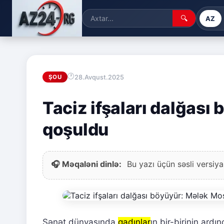
🔍
AZ
28.Avqust.2025
ŞOU
Taciz ifşaları dalğası
qoşuldu
🎧 Məqaləni dinlə:
Bu yazı üçün səsli versiya
Sənət dünyasında
qadınlar
ın bir-birinin ardı