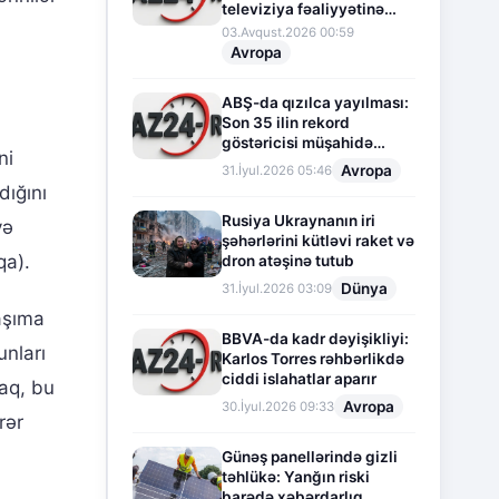
televiziya fəaliyyətinə
fasilə verir
03.Avqust.2026 00:59
Avropa
ABŞ-da qızılca yayılması:
Son 35 ilin rekord
göstəricisi müşahidə
ni
olunur
Avropa
31.İyul.2026 05:46
dığını
Rusiya Ukraynanın iri
və
şəhərlərini kütləvi raket və
qa).
dron atəşinə tutub
Dünya
31.İyul.2026 03:09
aşıma
BBVA-da kadr dəyişikliyi:
unları
Karlos Torres rəhbərlikdə
ciddi islahatlar aparır
caq, bu
Avropa
30.İyul.2026 09:33
rər
Günəş panellərində gizli
təhlükə: Yanğın riski
barədə xəbərdarlıq