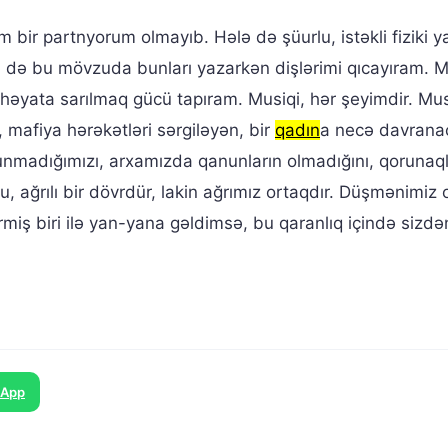
 bir partnyorum olmayıb. Hələ də şüurlu, istəkli fiziki ya
 də bu mövzuda bunları yazarkən dişlərimi qıcayıram. M
 həyata sarılmaq gücü tapıram. Musiqi, hər şeyimdir. Mus
 mafiya hərəkətləri sərgiləyən, bir
qadın
a necə davrana
unmadığımızı, arxamızda qanunların olmadığını, qorunaqlı
, ağrılı bir dövrdür, lakin ağrımız ortaqdır. Düşmənimiz o
miş biri ilə yan-yana gəldimsə, bu qaranlıq içində sizdə
sApp