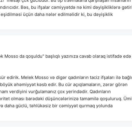
iz!" mesajı çox güclüdür. Bu tip travmalarla qarşılaşan insanların
ndırıcıdır. Bəs, bu ifşalar cəmiyyətdə nə kimi dəyişikliklərə gətir
eşidilməsi üçün daha nələr edilməlidir ki, bu dəyişiklik
ək Mosso da qoşuldu" başlıqlı yazınıza cavab olaraq istifadə edə
 edirik. Melek Mosso və digər qadınların taciz ifşaları ilə bağlı
 böyük əhəmiyyət kəsb edir. Bu cür açıqlamaların, zərər görən
lham verdiyini vurğulamanız çox yerindədir. Qadınların
ioritet olması barədəki düşüncələrinizə tamamilə qoşuluruq. Üm
və daha güclü, təhlükəsiz bir cəmiyyət qurmaq yolunda