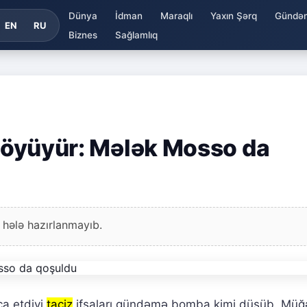
Dünya
İdman
Maraqlı
Yaxın Şərq
Gündə
EN
RU
Biznes
Sağlamlıq
 böyüyür: Mələk Mosso da
 hələ hazırlanmayıb.
nca etdiyi
taciz
ifşaları gündəmə bomba kimi düşüb. Müğə