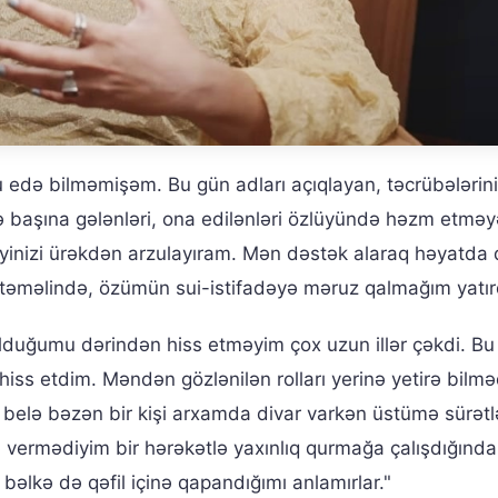
edə bilməmişəm. Bu gün adları açıqlayan, təcrübələrini
və başına gələnləri, ona edilənləri özlüyündə həzm etməy
məyinizi ürəkdən arzulayıram. Mən dəstək alaraq həyatda 
 təməlində, özümün sui-istifadəyə məruz qalmağım yatırd
uğumu dərindən hiss etməyim çox uzun illər çəkdi. Bu
iss etdim. Məndən gözlənilən rolları yerinə yetirə bilmə
m belə bəzən bir kişi arxamda divar varkən üstümə sürətl
ə vermədiyim bir hərəkətlə yaxınlıq qurmağa çalışdığında
bəlkə də qəfil içinə qapandığımı anlamırlar."