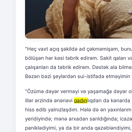
"Heç vaxt açıq şəkildə ad çəkməmişəm, bunu 
bölüşən hər kəsi təbrik edirəm. Sakit qalan 
çalışanları da təbrik edirəm. Dəstək ala bil
Bəzən bəzi şeylərdən sui-istifadə etməyimin
"Özümə dəyər verməyi və yaşamağa dəyər old
illər ərzində ənənəvi
qadın
lıqdan da kənarda h
hiss edib yalnızlaşdım. Hələ də ən yaxınları
yeridiyində; mənə arxadan sarıldığında; icaz
paniklədiyimi, ya da bir anda qəzəbləndiyimi, 