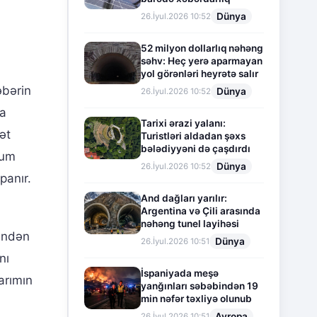
Dünya
26.İyul.2026 10:52
52 milyon dollarlıq nəhəng
səhv: Heç yerə aparmayan
yol görənləri heyrətə salır
əbərin
Dünya
26.İyul.2026 10:52
xa
Tarixi ərazi yalanı:
ət
Turistləri aldadan şəxs
bələdiyyəni də çaşdırdı
tum
Dünya
26.İyul.2026 10:52
panır.
And dağları yarılır:
Argentina və Çili arasında
nəhəng tunel layihəsi
rindən
Dünya
26.İyul.2026 10:51
nı
İspaniyada meşə
arımın
yanğınları səbəbindən 19
min nəfər təxliyə olunub
Avropa
26.İyul.2026 10:51