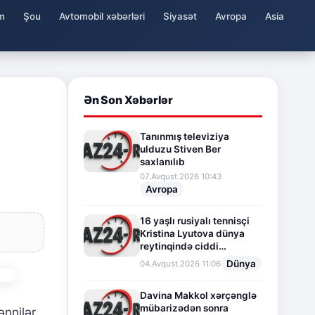
m
Şou
Avtomobil xəbərləri
Siyasət
Avropa
Asia
Ən Son Xəbərlər
Tanınmış televiziya
ulduzu Stiven Ber
saxlanılıb
07.Avqust.2026 10:43
Avropa
16 yaşlı rusiyalı tennisçi
Kristina Lyutova dünya
reytinqində ciddi
irəliləyişə imza atdı
Dünya
04.Avqust.2026 11:06
Davina Makkol xərçənglə
mübarizədən sonra
nnilər