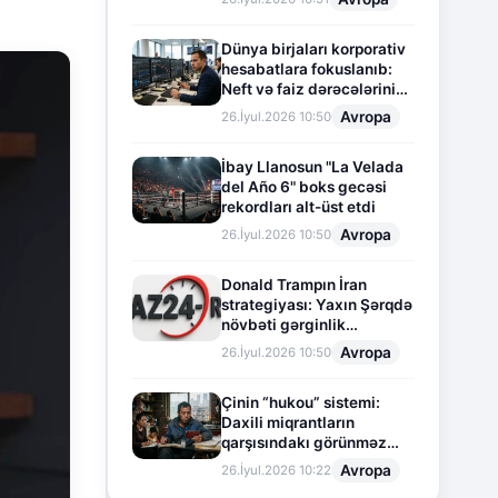
Dünya birjaları korporativ
hesabatlara fokuslanıb:
Neft və faiz dərəcələrinin
təsiri altında cari vəziyyət
Avropa
26.İyul.2026 10:50
İbay Llanosun "La Velada
del Año 6" boks gecəsi
rekordları alt-üst etdi
Avropa
26.İyul.2026 10:50
Donald Trampın İran
strategiyası: Yaxın Şərqdə
növbəti gərginlik
mərhələsi
Avropa
26.İyul.2026 10:50
Çinin “hukou” sistemi:
Daxili miqrantların
qarşısındakı görünməz
sədd
Avropa
26.İyul.2026 10:22