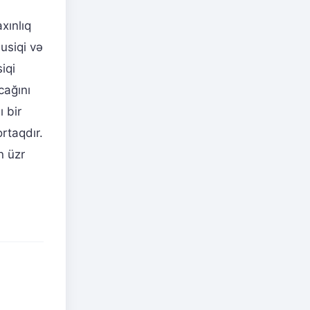
xınlıq
usiqi və
iqi
cağını
 bir
rtaqdır.
n üzr