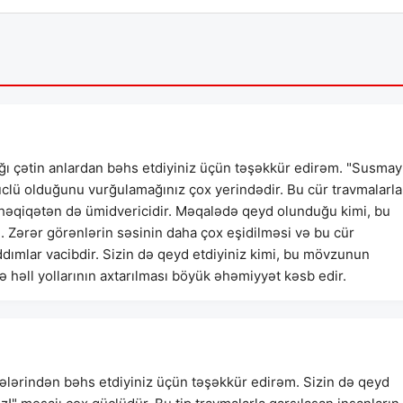
ı çətin anlardan bəhs etdiyiniz üçün təşəkkür edirəm. "Susmay
güclü olduğunu vurğulamağınız çox yerindədir. Bu cür travmalarla
, həqiqətən də ümidvericidir. Məqalədə qeyd olunduğu kimi, bu
. Zərər görənlərin səsinin daha çox eşidilməsi və bu cür
addımlar vacibdir. Sizin də qeyd etdiyiniz kimi, bu mövzunun
həll yollarının axtarılması böyük əhəmiyyət kəsb edir.
lərindən bəhs etdiyiniz üçün təşəkkür edirəm. Sizin də qeyd