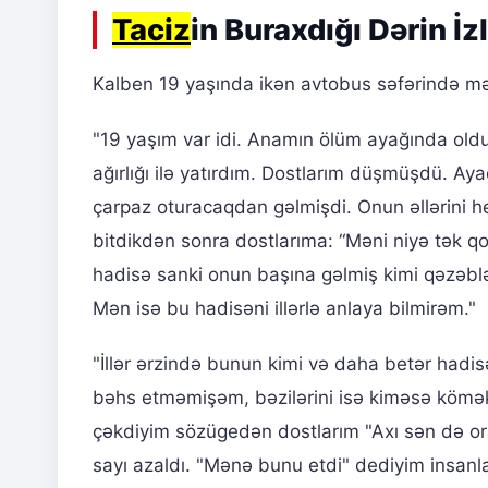
Taciz
in Buraxdığı Dərin İzl
Kalben 19 yaşında ikən avtobus səfərində mə
"19 yaşım var idi. Anamın ölüm ayağında oldu
ağırlığı ilə yatırdım. Dostlarım düşmüşdü. Aya
çarpaz oturacaqdan gəlmişdi. Onun əllərini 
bitdikdən sonra dostlarıma: “Məni niyə tək q
hadisə sanki onun başına gəlmiş kimi qəzəblən
Mən isə bu hadisəni illərlə anlaya bilmirəm."
"İllər ərzində bunun kimi və daha betər hadisəl
bəhs etməmişəm, bəzilərini isə kiməsə kömək
çəkdiyim sözügedən dostlarım "Axı sən də ora
sayı azaldı. "Mənə bunu etdi" dediyim insanl