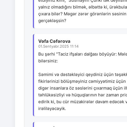
etdiyiniz kimi, "Susmayın! Çünki tək deyilsin
yalnız olmadığını bilmək, əlbəttə ki, ürəkbula
çıxara bilər? Məgər zərər görənlərin səsinin 
gerçəkləşsin?
Vəfa Cəfərova
01.Sentyabr.2025 11:14
Bu şərhi "Taciz ifşaları dalğası böyüyür: Məl
bilərsiniz:
Səmimi və dəstəkləyici qeydiniz üçün təşəkkür
fikirlərinizi bölüşməyiniz cəmiyyətimiz üçün
digər insanlara öz səslərini çıxarmaq üçün i
təhlükəsizliyi və hüquqlarının hər zaman pr
edirik ki, bu cür müzakirələr davam edəcək 
irəliləyəcəyik.