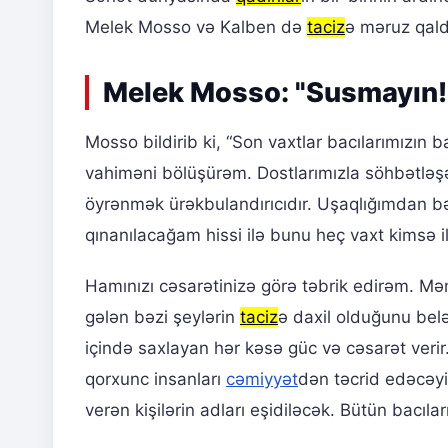
Melek Mosso və Kalben də
taciz
ə məruz qaldı
Melek Mosso: "Susmayın! Ç
Mosso bildirib ki, “Son vaxtlar bacılarımızın b
vahiməni bölüşürəm. Dostlarımızla söhbətləşə
öyrənmək ürəkbulandırıcıdır. Uşaqlığımdan b
qınanılacağam hissi ilə bunu heç vaxt kimsə 
Hamınızı cəsarətinizə görə təbrik edirəm. Mə
gələn bəzi şeylərin
taciz
ə daxil olduğunu belə
içində saxlayan hər kəsə güc və cəsarət verir
qorxunc insanları
cəmiyyət
dən təcrid edəcəyi
verən kişilərin adları eşidiləcək. Bütün bacıl