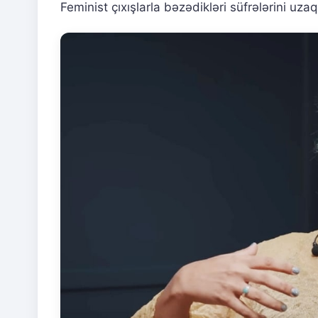
Feminist çıxışlarla bəzədikləri süfrələrini uza