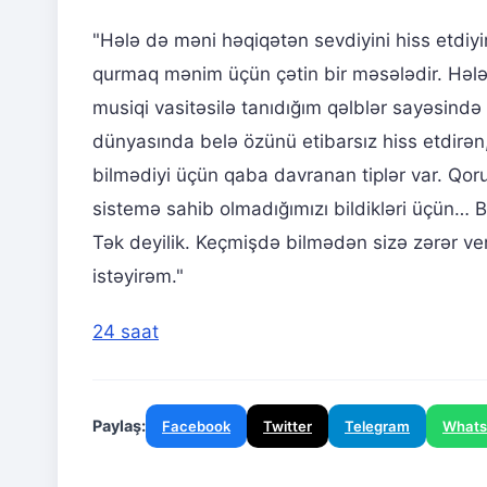
"Hələ də məni həqiqətən sevdiyini hiss etdiyim
qurmaq mənim üçün çətin bir məsələdir. Hələ
musiqi vasitəsilə tanıdığım qəlblər sayəsində
dünyasında belə özünü etibarsız hiss etdirən,
bilmədiyi üçün qaba davranan tiplər var. Qor
sistemə sahib olmadığımızı bildikləri üçün… Bu
Tək deyilik. Keçmişdə bilmədən sizə zərər ver
istəyirəm."
24 saat
Paylaş:
Facebook
Twitter
Telegram
What