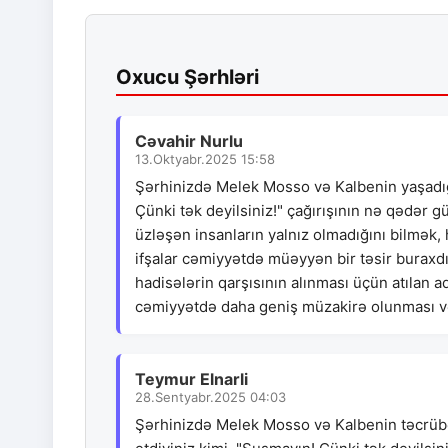
Oxucu Şərhləri
Cəvahir Nurlu
13.Oktyabr.2025 15:58
Şərhinizdə Melek Mosso və Kalbenin yaşadığ
Çünki tək deyilsiniz!" çağırışının nə qədər 
üzləşən insanların yalnız olmadığını bilmək
ifşalar cəmiyyətdə müəyyən bir təsir buraxdı
hadisələrin qarşısının alınması üçün atılan 
cəmiyyətdə daha geniş müzakirə olunması və 
Teymur Elnarli
28.Sentyabr.2025 04:03
Şərhinizdə Melek Mosso və Kalbenin təcrübə