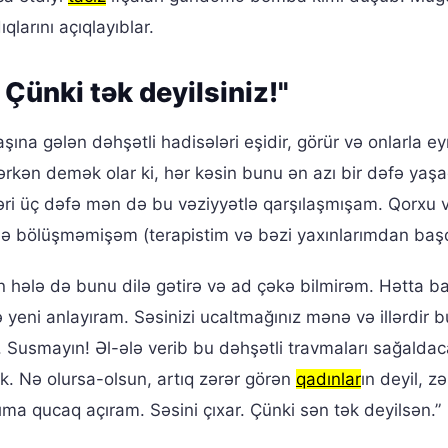
qlarını açıqlayıblar.
ünki tək deyilsiniz!"
aşına gələn dəhşətli hadisələri eşidir, görür və onlarla ey
rkən demək olar ki, hər kəsin bunu ən azı bir dəfə yaşa
əri üç dəfə mən də bu vəziyyətlə qarşılaşmışam. Qorxu 
ilə bölüşməmişəm (terapistim və bəzi yaxınlarımdan baş
n hələ də bunu dilə gətirə və ad çəkə bilmirəm. Hətta b
 yeni anlayıram. Səsinizi ucaltmağınız mənə və illərdir b
. Susmayın! Əl-ələ verib bu dəhşətli travmaları sağalda
k. Nə olursa-olsun, artıq zərər görən
qadınlar
ın deyil, zə
arıma qucaq açıram. Səsini çıxar. Çünki sən tək deyilsən.”