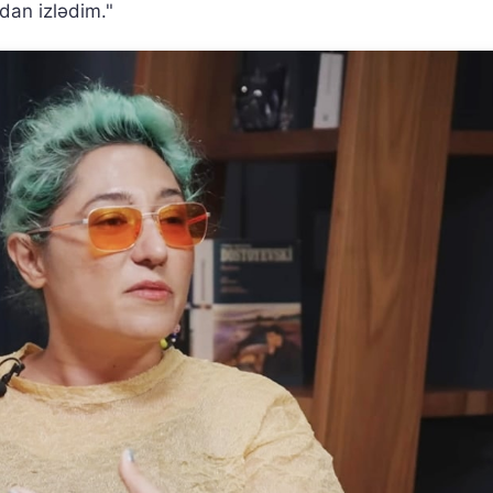
qdan izlədim."