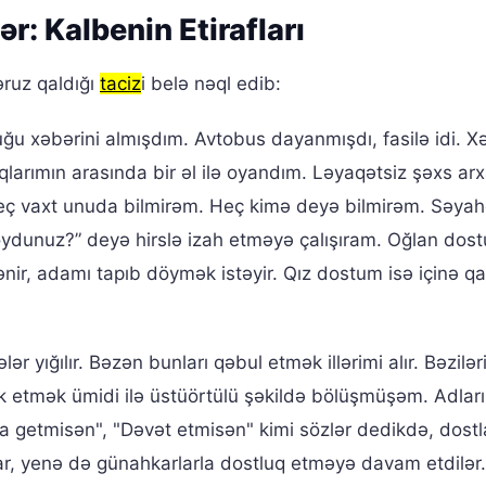
ər: Kalbenin Etirafları
ruz qaldığı
taciz
i belə nəql edib:
ğu xəbərini almışdım. Avtobus dayanmışdı, fasilə idi. X
qlarımın arasında bir əl ilə oyandım. Ləyaqətsiz şəxs ar
heç vaxt unuda bilmirəm. Heç kimə deyə bilmirəm. Səyah
oydunuz?” deyə hirslə izah etməyə çalışıram. Oğlan dos
ir, adamı tapıb döymək istəyir. Qız dostum isə içinə qa
ər yığılır. Bəzən bunları qəbul etmək illərimi alır. Bəzilə
 etmək ümidi ilə üstüörtülü şəkildə bölüşmüşəm. Adları
 getmisən", "Dəvət etmisən" kimi sözlər dedikdə, dostl
ar, yenə də günahkarlarla dostluq etməyə davam etdilər.