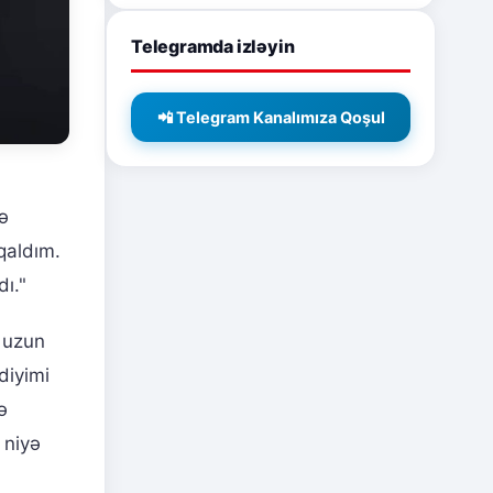
Telegramda izləyin
📲 Telegram Kanalımıza Qoşul
ə
qaldım.
ı."
 uzun
diyimi
ə
 niyə