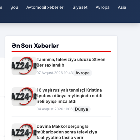
m
Şou
Avtomobil xəbərləri
Siyasət
Avropa
Asia
Ən Son Xəbərlər
Tanınmış televiziya ulduzu Stiven
Ber saxlanılıb
Avropa
07.Avqust.2026 10:43
16 yaşlı rusiyalı tennisçi Kristina
Lyutova dünya reytinqində ciddi
irəliləyişə imza atdı
Dünya
04.Avqust.2026 11:06
Davina Makkol xərçənglə
mübarizədən sonra televiziya
fəaliyyətinə fasilə verir