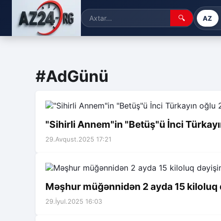
🔍
AZ
#AdGünü
"Sihirli Annem"in "Betüş"ü İnci Türkayı
29.Avqust.2025 17:21
Məşhur müğənnidən 2 ayda 15 kiloluq d
29.İyul.2025 16:03