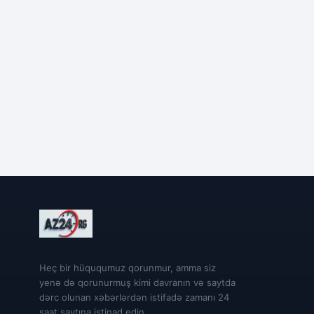
Heç bir hüququmuz qorunmur, amma siz
yenə də qorunurmuş kimi davranın və saytda
dərc olunan xəbərlərdən istifadə zamanı 24
saat saytına istinad edin.