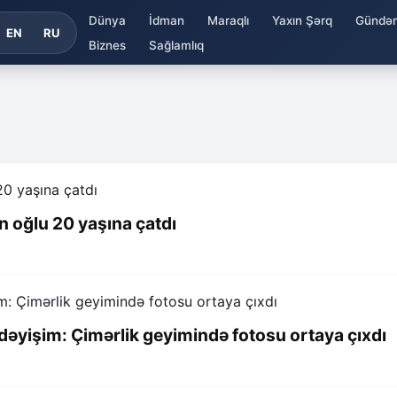
Dünya
İdman
Maraqlı
Yaxın Şərq
Gündə
EN
RU
Biznes
Sağlamlıq
n oğlu 20 yaşına çatdı
əyişim: Çimərlik geyimində fotosu ortaya çıxdı