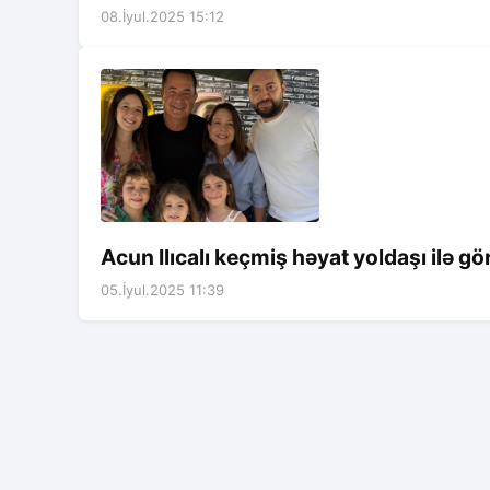
08.İyul.2025 15:12
Acun Ilıcalı keçmiş həyat yoldaşı ilə g
05.İyul.2025 11:39