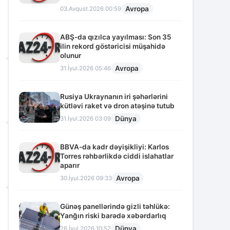
Avropa
03.Avqust.2026 00:59
ABŞ-da qızılca yayılması: Son 35
ilin rekord göstəricisi müşahidə
olunur
Avropa
31.İyul.2026 05:46
Rusiya Ukraynanın iri şəhərlərini
kütləvi raket və dron atəşinə tutub
Dünya
31.İyul.2026 03:09
BBVA-da kadr dəyişikliyi: Karlos
Torres rəhbərlikdə ciddi islahatlar
aparır
Avropa
30.İyul.2026 09:33
Günəş panellərində gizli təhlükə:
Yanğın riski barədə xəbərdarlıq
Dünya
26.İyul.2026 10:52