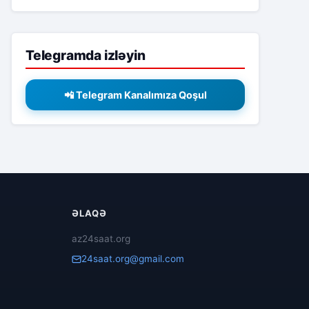
Telegramda izləyin
📲 Telegram Kanalımıza Qoşul
ƏLAQƏ
az24saat.org
24saat.org@gmail.com