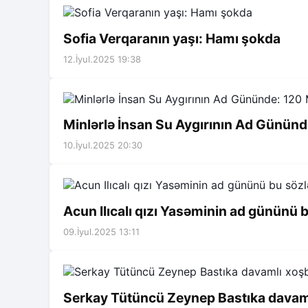
Sofia Verqaranın yaşı: Hamı şokda
12.İyul.2025 19:38
Minlərlə İnsan Su Aygırının Ad Gününde
10.İyul.2025 20:30
Acun Ilıcalı qızı Yasəminin ad gününü b
09.İyul.2025 13:11
Serkay Tütüncü Zeynep Bastıka davamlı