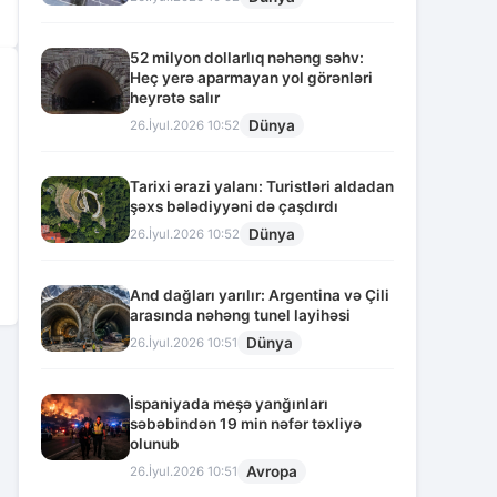
52 milyon dollarlıq nəhəng səhv:
Heç yerə aparmayan yol görənləri
heyrətə salır
Dünya
26.İyul.2026 10:52
Tarixi ərazi yalanı: Turistləri aldadan
şəxs bələdiyyəni də çaşdırdı
Dünya
26.İyul.2026 10:52
And dağları yarılır: Argentina və Çili
arasında nəhəng tunel layihəsi
Dünya
26.İyul.2026 10:51
İspaniyada meşə yanğınları
səbəbindən 19 min nəfər təxliyə
olunub
Avropa
26.İyul.2026 10:51