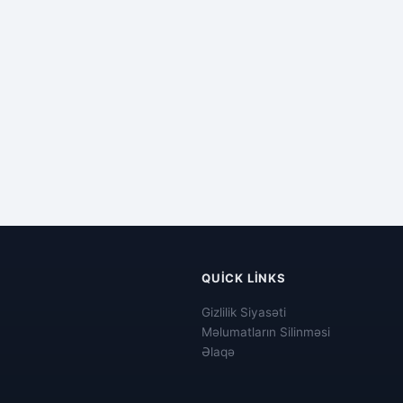
QUICK LINKS
Gizlilik Siyasəti
Məlumatların Silinməsi
Əlaqə