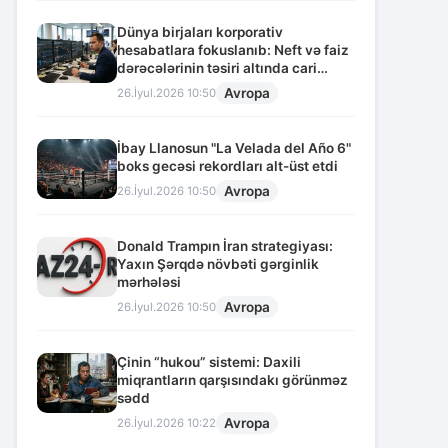
Dünya birjaları korporativ
hesabatlara fokuslanıb: Neft və faiz
dərəcələrinin təsiri altında cari
vəziyyət
Avropa
26.İyul.2026 10:50
İbay Llanosun "La Velada del Año 6"
boks gecəsi rekordları alt-üst etdi
Avropa
26.İyul.2026 10:50
Donald Trampın İran strategiyası:
Yaxın Şərqdə növbəti gərginlik
mərhələsi
Avropa
26.İyul.2026 10:50
Çinin “hukou” sistemi: Daxili
miqrantların qarşısındakı görünməz
sədd
Avropa
26.İyul.2026 10:22