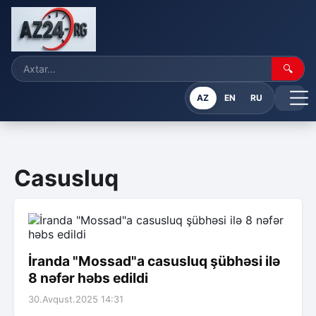
🔍
AZ
EN
RU
Casusluq
İranda "Mossad"a casusluq şübhəsi ilə
8 nəfər həbs edildi
30.Avqust.2025 14:31