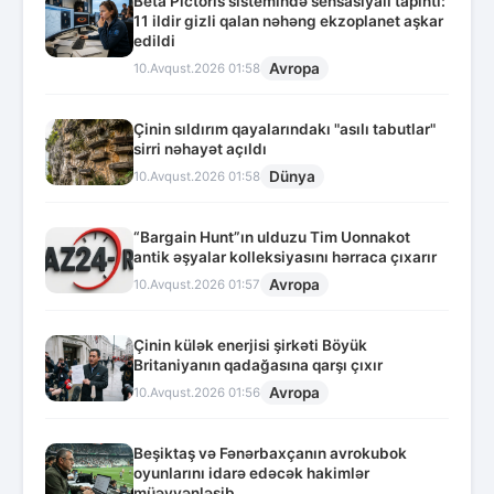
Beta Pictoris sistemində sensasiyalı tapıntı:
11 ildir gizli qalan nəhəng ekzoplanet aşkar
edildi
Avropa
10.Avqust.2026 01:58
Çinin sıldırım qayalarındakı "asılı tabutlar"
sirri nəhayət açıldı
Dünya
10.Avqust.2026 01:58
“Bargain Hunt”ın ulduzu Tim Uonnakot
antik əşyalar kolleksiyasını hərraca çıxarır
Avropa
10.Avqust.2026 01:57
Çinin külək enerjisi şirkəti Böyük
Britaniyanın qadağasına qarşı çıxır
Avropa
10.Avqust.2026 01:56
Beşiktaş və Fənərbaxçanın avrokubok
oyunlarını idarə edəcək hakimlər
müəyyənləşib