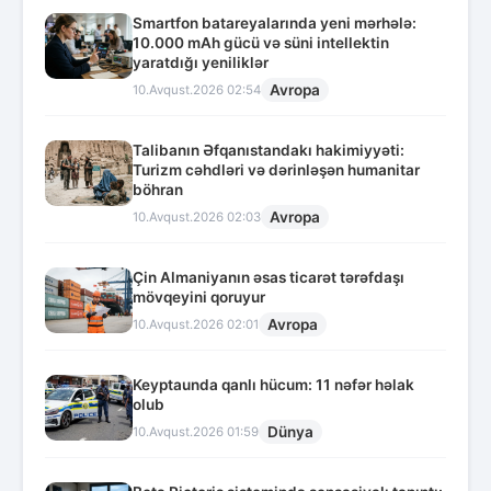
Smartfon batareyalarında yeni mərhələ:
10.000 mAh gücü və süni intellektin
yaratdığı yeniliklər
Avropa
10.Avqust.2026 02:54
Talibanın Əfqanıstandakı hakimiyyəti:
Turizm cəhdləri və dərinləşən humanitar
böhran
Avropa
10.Avqust.2026 02:03
Çin Almaniyanın əsas ticarət tərəfdaşı
mövqeyini qoruyur
Avropa
10.Avqust.2026 02:01
Keyptaunda qanlı hücum: 11 nəfər həlak
olub
Dünya
10.Avqust.2026 01:59