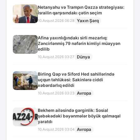
Netanyahu və Trampın Qəzza strategiyası:
İsrailin qarşısındakı çətin seçim
Yaxın Şərq
10.Avqust.2026 06:28
Afina yaxınlığındakı sirli məzarlıq:
Zəncirlənmiş 79 nəfərin kimliyi müəyyən
edilib
Dünya
10.Avqust.2026 03:27
Birling Qap və Siford Hed sahillərində
uçqun təhlükəsi: Sakinlərə ciddi
xəbərdarlıq edildi
Avropa
10.Avqust.2026 03:23
Bekhem ailəsində gərginlik: Sosial
şəbəkədəki bəyənmələr böyük qalmaqal
yaratdı
Avropa
10.Avqust.2026 03:04