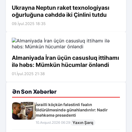
Ukrayna Neptun raket texnologiyası
oğurluğuna cəhddə iki Çinlini tutdu
09.İyul.2025 18:35
Almaniyada İran üçün casusluq ittihamı
ilə həbs: Mümkün hücumlar önləndi
01.İyul.2025 21:38
Ən Son Xəbərlər
İsrailli köçkün fələstinli fəalın
öldürülməsində günahlandırılır: Nadir
məhkəmə presedenti
Yaxın Şərq
10.Avqust.2026 06:29