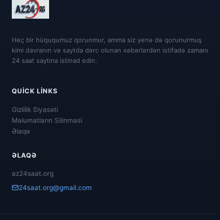
Heç bir hüququmuz qorunmur, amma siz yenə də qorunurmuş
kimi davranın və saytda dərc olunan xəbərlərdən istifadə zamanı
24 saat saytına istinad edin.
QUICK LINKS
Gizlilik Siyasəti
Məlumatların Silinməsi
Əlaqə
ƏLAQƏ
az24saat.org
24saat.org@gmail.com