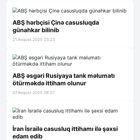
ABŞ hərbçisi Çinə casusluqda
günahkar bilinib
21.Avqust.2025 23:23
ABŞ əsgəri Rusiyaya tank məlumatı
ötürməkdə ittiham olunur
07.Avqust.2025 06:57
İran İsrailə casusluq ittihamı ilə şəxsi
edam edib