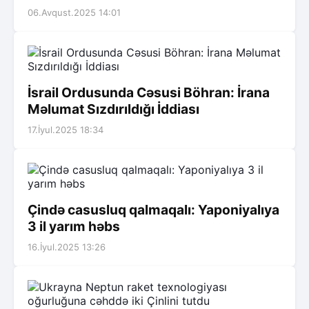
06.Avqust.2025 14:01
İsrail Ordusunda Cəsusi Böhran: İrana
Məlumat Sızdırıldığı İddiası
17.İyul.2025 18:34
Çində casusluq qalmaqalı: Yaponiyalıya
3 il yarım həbs
16.İyul.2025 13:26