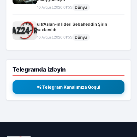
Dünya
10.Avqust.2026 01:55
ultrAslan-ın lideri Səbahəddin Şirin
saxlanılıb
Dünya
10.Avqust.2026 01:55
Telegramda izləyin
📲 Telegram Kanalımıza Qoşul