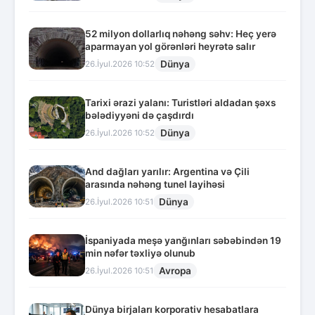
52 milyon dollarlıq nəhəng səhv: Heç yerə
aparmayan yol görənləri heyrətə salır
Dünya
26.İyul.2026 10:52
Tarixi ərazi yalanı: Turistləri aldadan şəxs
bələdiyyəni də çaşdırdı
Dünya
26.İyul.2026 10:52
And dağları yarılır: Argentina və Çili
arasında nəhəng tunel layihəsi
Dünya
26.İyul.2026 10:51
İspaniyada meşə yanğınları səbəbindən 19
min nəfər təxliyə olunub
Avropa
26.İyul.2026 10:51
Dünya birjaları korporativ hesabatlara