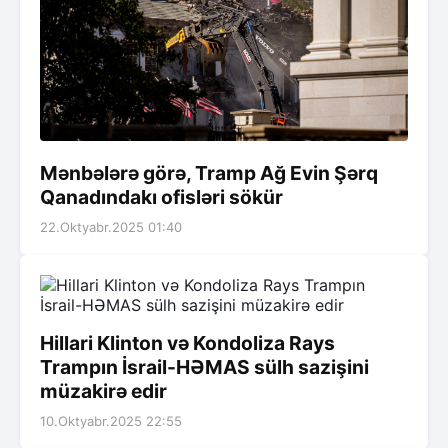
Mənbələrə görə, Tramp Ağ Evin Şərq
Qanadındakı ofisləri sökür
22.Oktyabr.2025 01:40
Hillari Klinton və Kondoliza Rays
Trampın İsrail-HƏMAS sülh sazişini
müzakirə edir
10.Oktyabr.2025 22:55