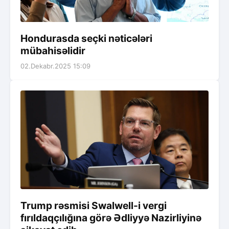
Hondurasda seçki nəticələri
mübahisəlidir
02.Dekabr.2025 15:09
Trump rəsmisi Swalwell-i vergi
fırıldaqçılığına görə Ədliyyə Nazirliyinə