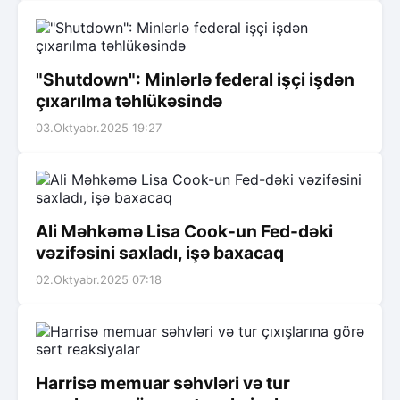
"Shutdown": Minlərlə federal işçi işdən
çıxarılma təhlükəsində
03.Oktyabr.2025 19:27
Ali Məhkəmə Lisa Cook-un Fed-dəki
vəzifəsini saxladı, işə baxacaq
02.Oktyabr.2025 07:18
Harrisə memuar səhvləri və tur