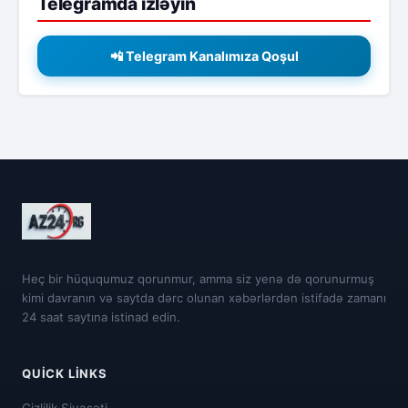
Telegramda izləyin
📲 Telegram Kanalımıza Qoşul
Heç bir hüququmuz qorunmur, amma siz yenə də qorunurmuş
kimi davranın və saytda dərc olunan xəbərlərdən istifadə zamanı
24 saat saytına istinad edin.
QUICK LINKS