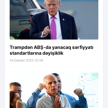
Trampdən ABŞ-da yanacaq sərfiyyatı
standartlarına dəyişiklik
04.Dekabr.2025 20:56