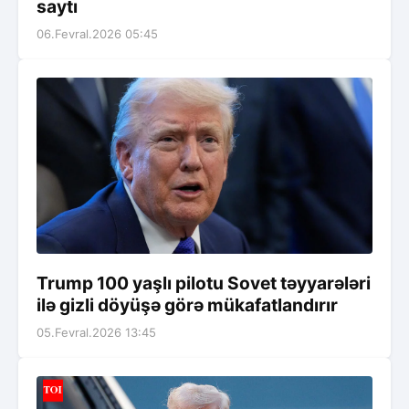
saytı
06.Fevral.2026 05:45
Trump 100 yaşlı pilotu Sovet təyyarələri
ilə gizli döyüşə görə mükafatlandırır
05.Fevral.2026 13:45