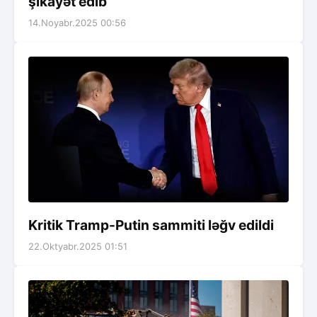
şikayət edib
14.Noyabr.2025 00:56
Kritik Tramp-Putin sammiti ləğv edildi
22.Oktyabr.2025 01:51