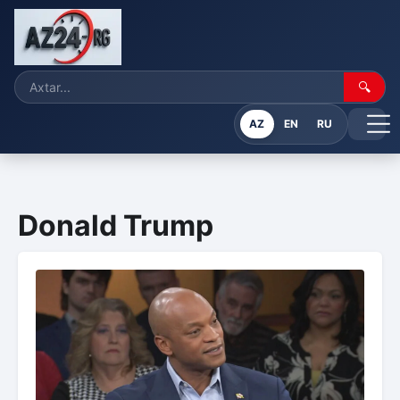
🔍
AZ
EN
RU
Donald Trump