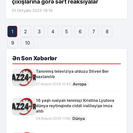
çıxışlarına görə sərt reaksiyalar
01.Oktyabr.2025 19:16
1
2
3
4
5
6
7
8
9
10
Ən Son Xəbərlər
Tanınmış televiziya ulduzu Stiven Ber
saxlanılıb
Avropa
07.Avqust.2026 10:43
16 yaşlı rusiyalı tennisçi Kristina Lyutova
dünya reytinqində ciddi irəliləyişə imza
atdı
Dünya
04.Avqust.2026 11:06