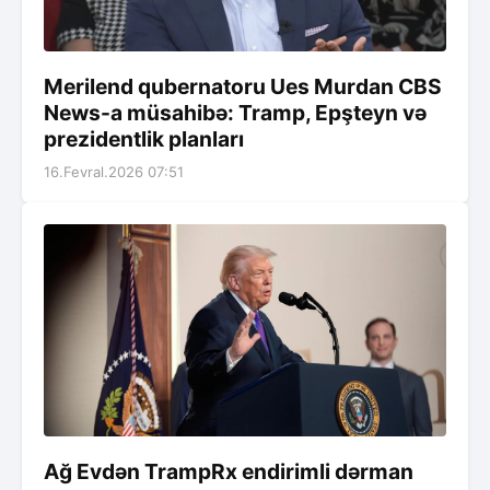
Merilend qubernatoru Ues Murdan CBS
News-a müsahibə: Tramp, Epşteyn və
prezidentlik planları
16.Fevral.2026 07:51
Ağ Evdən TrampRx endirimli dərman