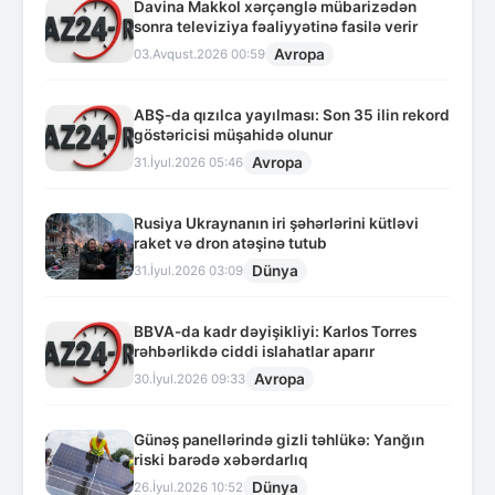
Davina Makkol xərçənglə mübarizədən
sonra televiziya fəaliyyətinə fasilə verir
Avropa
03.Avqust.2026 00:59
ABŞ-da qızılca yayılması: Son 35 ilin rekord
göstəricisi müşahidə olunur
Avropa
31.İyul.2026 05:46
Rusiya Ukraynanın iri şəhərlərini kütləvi
raket və dron atəşinə tutub
Dünya
31.İyul.2026 03:09
BBVA-da kadr dəyişikliyi: Karlos Torres
rəhbərlikdə ciddi islahatlar aparır
Avropa
30.İyul.2026 09:33
Günəş panellərində gizli təhlükə: Yanğın
riski barədə xəbərdarlıq
Dünya
26.İyul.2026 10:52