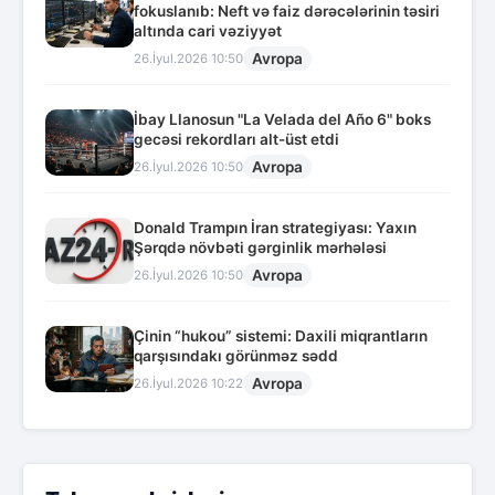
fokuslanıb: Neft və faiz dərəcələrinin təsiri
altında cari vəziyyət
Avropa
26.İyul.2026 10:50
İbay Llanosun "La Velada del Año 6" boks
gecəsi rekordları alt-üst etdi
Avropa
26.İyul.2026 10:50
Donald Trampın İran strategiyası: Yaxın
Şərqdə növbəti gərginlik mərhələsi
Avropa
26.İyul.2026 10:50
Çinin “hukou” sistemi: Daxili miqrantların
qarşısındakı görünməz sədd
Avropa
26.İyul.2026 10:22