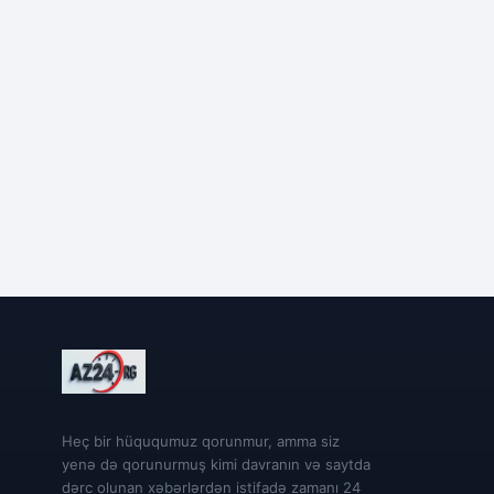
Heç bir hüququmuz qorunmur, amma siz
yenə də qorunurmuş kimi davranın və saytda
dərc olunan xəbərlərdən istifadə zamanı 24