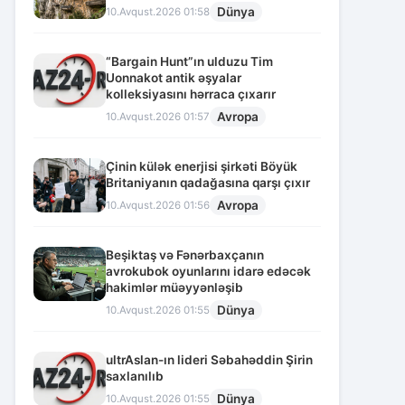
Dünya
10.Avqust.2026 01:58
“Bargain Hunt”ın ulduzu Tim
Uonnakot antik əşyalar
kolleksiyasını hərraca çıxarır
Avropa
10.Avqust.2026 01:57
Çinin külək enerjisi şirkəti Böyük
Britaniyanın qadağasına qarşı çıxır
Avropa
10.Avqust.2026 01:56
Beşiktaş və Fənərbaxçanın
avrokubok oyunlarını idarə edəcək
hakimlər müəyyənləşib
Dünya
10.Avqust.2026 01:55
ultrAslan-ın lideri Səbahəddin Şirin
saxlanılıb
Dünya
10.Avqust.2026 01:55