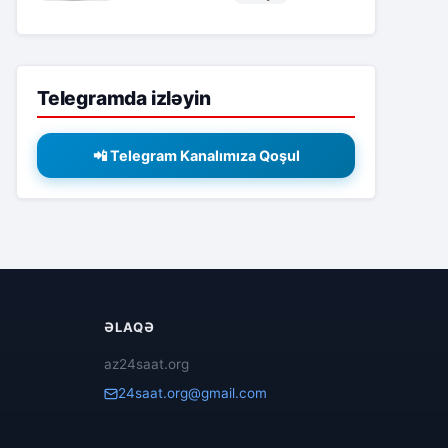
Telegramda izləyin
📲 Telegram Kanalımıza Qoşul
ƏLAQƏ
az24saat.org
24saat.org@gmail.com