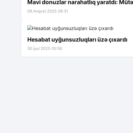
Mavi donuzlar narahatlıq yaratdı: Mütə
08.Avqust.2025 08:31
Hesabat uyğunsuzluqları üzə çıxardı
30.İyul.2025 05:56