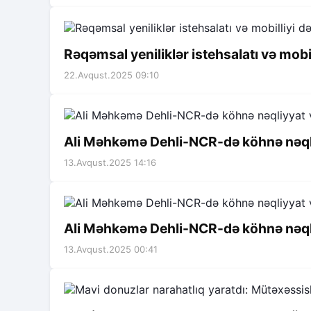
Rəqəmsal yeniliklər istehsalatı və mobil
22.Avqust.2025 09:10
Ali Məhkəmə Dehli-NCR-də köhnə nəqliyy
13.Avqust.2025 14:16
Ali Məhkəmə Dehli-NCR-də köhnə nəqliyy
13.Avqust.2025 00:41