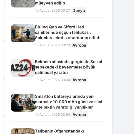
müəyyən edilib
Dünya
10.Avqust.2026 03:27
Birling Qap və Siford Hed
sahillərində uçqun təhlükəsi:
Sakinlərə ciddi xəbərdarlıq edildi
Avropa
10.Avqust.2026 03:23
Bekhem ailəsində gərginlik: Sosial
şəbəkədəki bəyənmələr böyük
qalmaqal yaratdı
Avropa
10.Avqust.2026 03:04
Smartfon batareyalarında yeni
mərhələ: 10.000 mAh gücü və süni
intellektin yaratdığı yeniliklər
Avropa
10.Avqust.2026 02:54
Talibanın Əfqanıstandakı