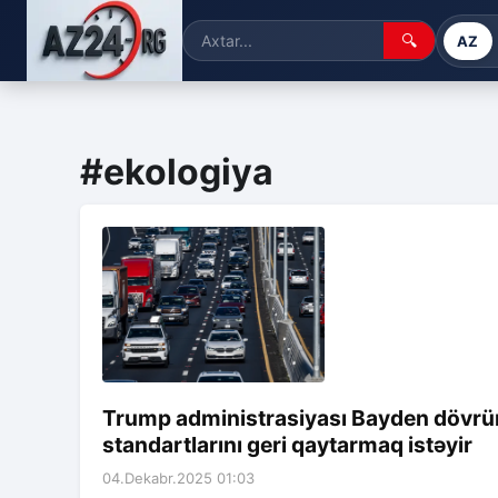
🔍
AZ
#ekologiya
Trump administrasiyası Bayden dövrü
standartlarını geri qaytarmaq istəyir
04.Dekabr.2025 01:03