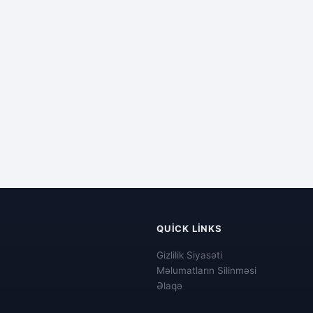
QUICK LINKS
Gizlilik Siyasəti
Məlumatların Silinməsi
Əlaqə