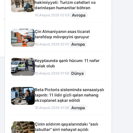
hakimiyyəti: Turizm cəhdləri və
dərinləşən humanitar böhran
Avropa
10.Avqust.2026 02:03
Çin Almaniyanın əsas ticarət
tərəfdaşı mövqeyini qoruyur
Avropa
10.Avqust.2026 02:01
Keyptaunda qanlı hücum: 11 nəfər
həlak olub
Dünya
10.Avqust.2026 01:59
Beta Pictoris sistemində sensasiyalı
tapıntı: 11 ildir gizli qalan nəhəng
ekzoplanet aşkar edildi
Avropa
10.Avqust.2026 01:58
Çinin sıldırım qayalarındakı "asılı
tabutlar" sirri nəhayət açıldı