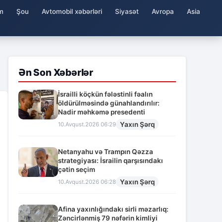
m
Şou
Avtomobil xəbərləri
Siyasət
Avropa
Asia
Ən Son Xəbərlər
İsrailli köçkün fələstinli fəalın
öldürülməsində günahlandırılır:
Nadir məhkəmə presedenti
Yaxın Şərq
10.Avqust.2026 06:29
Netanyahu və Trampın Qəzza
strategiyası: İsrailin qarşısındakı
çətin seçim
Yaxın Şərq
10.Avqust.2026 06:28
Afina yaxınlığındakı sirli məzarlıq:
Zəncirlənmiş 79 nəfərin kimliyi