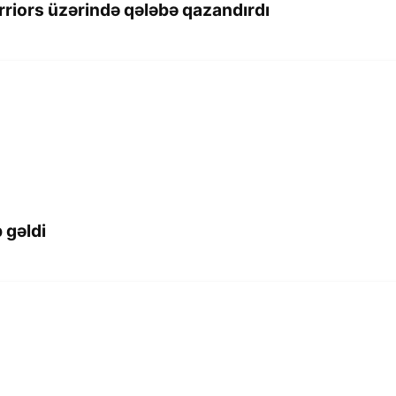
rriors üzərində qələbə qazandırdı
 gəldi