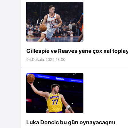
Gillespie və Reaves yenə çox xal toplay
04.Dekabr.2025 18:00
Luka Doncic bu gün oynayacaqmı