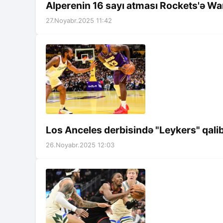
Alperenin 16 sayı atması Rockets'ə Wa
27.Noyabr.2025 11:42
Los Anceles derbisində "Leykers" qalib
26.Noyabr.2025 12:03