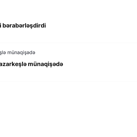
 bərabərləşdirdi
 azarkeşlə münaqişədə