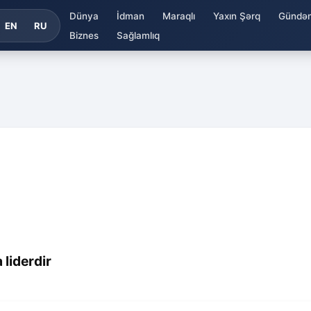
Dünya
İdman
Maraqlı
Yaxın Şərq
Gündə
EN
RU
Biznes
Sağlamlıq
 liderdir