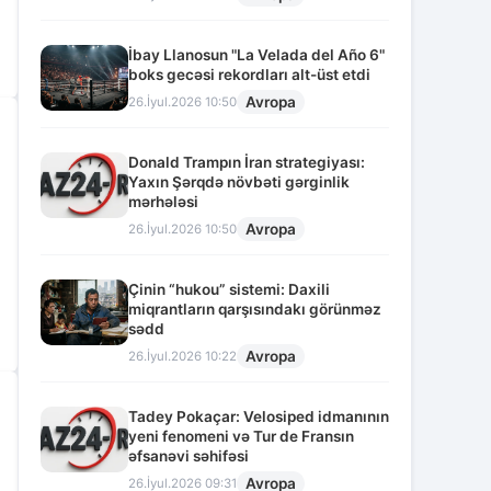
İbay Llanosun "La Velada del Año 6"
boks gecəsi rekordları alt-üst etdi
Avropa
26.İyul.2026 10:50
Donald Trampın İran strategiyası:
Yaxın Şərqdə növbəti gərginlik
mərhələsi
Avropa
26.İyul.2026 10:50
Çinin “hukou” sistemi: Daxili
miqrantların qarşısındakı görünməz
sədd
Avropa
26.İyul.2026 10:22
Tadey Pokaçar: Velosiped idmanının
yeni fenomeni və Tur de Fransın
əfsanəvi səhifəsi
Avropa
26.İyul.2026 09:31