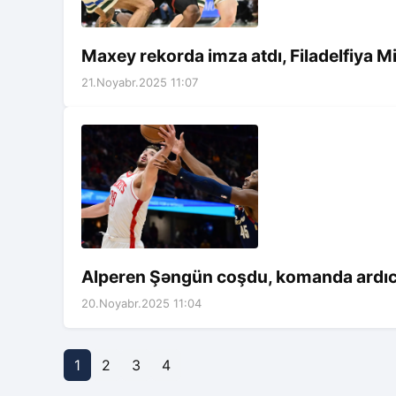
Maxey rekorda imza atdı, Filadelfiya M
21.Noyabr.2025 11:07
Alperen Şəngün coşdu, komanda ardıcı
20.Noyabr.2025 11:04
1
2
3
4