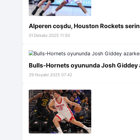
Alperen coşdu, Houston Rockets serini
01.Dekabr.2025 11:50
Bulls-Hornets oyununda Josh Giddey
29.Noyabr.2025 07:42