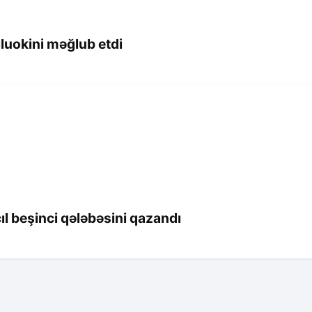
iluokini məğlub etdi
l beşinci qələbəsini qazandı