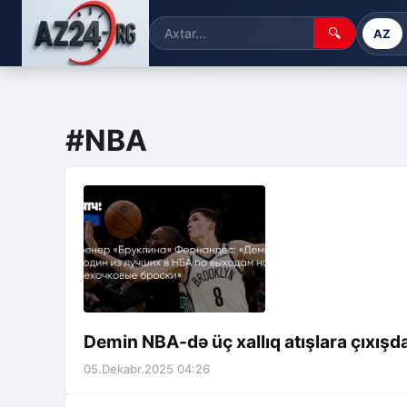
🔍
AZ
#NBA
Demin NBA-də üç xallıq atışlara çıxışda
05.Dekabr.2025 04:26