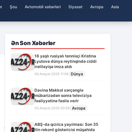
m
Şou
Avtomobil xəbərləri
Siyasət
Avropa
Asia
Ən Son Xəbərlər
16 yaşlı rusiyalı tennisçi Kristina
Lyutova dünya reytinqində ciddi
irəliləyişə imza atdı
Dünya
04.Avqust.2026 11:06
Davina Makkol xərçənglə
mübarizədən sonra televiziya
fəaliyyətinə fasilə verir
Avropa
03.Avqust.2026 00:59
ABŞ-da qızılca yayılması: Son 35
ilin rekord göstəricisi müşahidə