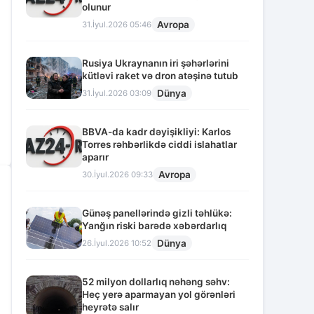
olunur
Avropa
31.İyul.2026 05:46
Rusiya Ukraynanın iri şəhərlərini
kütləvi raket və dron atəşinə tutub
Dünya
31.İyul.2026 03:09
BBVA-da kadr dəyişikliyi: Karlos
Torres rəhbərlikdə ciddi islahatlar
aparır
Avropa
30.İyul.2026 09:33
Günəş panellərində gizli təhlükə:
Yanğın riski barədə xəbərdarlıq
Dünya
26.İyul.2026 10:52
52 milyon dollarlıq nəhəng səhv:
Heç yerə aparmayan yol görənləri
heyrətə salır