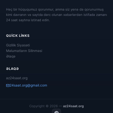
Heç bir hüququmuz qorunmur, amma siz yenə də qorunurmuş
kimi davranın və saytda dərc olunan xəbərlərdən istifadə zamanı
24 saat saytına istinad edin.
QUICK LINKS
Gizlilik Siyasəti
Məlumatların Silinməsi
Əlaqə
ƏLAQƏ
az24saat.org
24saat.org@gmail.com
Copyright © 2026 —
az24saat.org