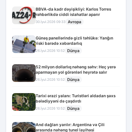
BBVA-da kadr dəyişikliyi: Karlos Torres
rəhbərlikdə ciddi islahatlar aparır
Avropa
30.İyul.2026 09:33
Günəş panellərində gizli təhlükə: Yanğın
riski barədə xəbərdarlıq
Dünya
26.İyul.2026 10:52
52 milyon dollarlıq nəhəng səhv: Heç yerə
aparmayan yol görənləri heyrətə salır
Dünya
26.İyul.2026 10:52
Tarixi ərazi yalanı: Turistləri aldadan şəxs
bələdiyyəni də çaşdırdı
Dünya
26.İyul.2026 10:52
And dağları yarılır: Argentina və Çili
arasında nəhəng tunel layihəsi