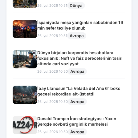
Dünya
26.İyul.2026 10:51
İspaniyada meşə yanğınları səbəbindən 19
min nəfər təxliyə olunub
Avropa
26.İyul.2026 10:51
Dünya birjaları korporativ hesabatlara
fokuslanıb: Neft və faiz dərəcələrinin təsiri
altında cari vəziyyət
Avropa
26.İyul.2026 10:50
İbay Llanosun "La Velada del Año 6" boks
gecəsi rekordları alt-üst etdi
Avropa
26.İyul.2026 10:50
Donald Trampın İran strategiyası: Yaxın
Şərqdə növbəti gərginlik mərhələsi
Avropa
26.İyul.2026 10:50