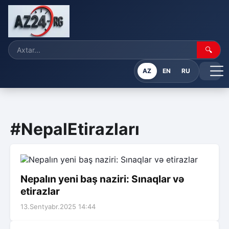
🔍
AZ
EN
RU
#NepalEtirazları
Nepalın yeni baş naziri: Sınaqlar və
etirazlar
13.Sentyabr.2025 14:44