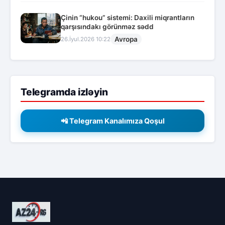
Çinin “hukou” sistemi: Daxili miqrantların
qarşısındakı görünməz sədd
Avropa
26.İyul.2026 10:22
Telegramda izləyin
📲 Telegram Kanalımıza Qoşul