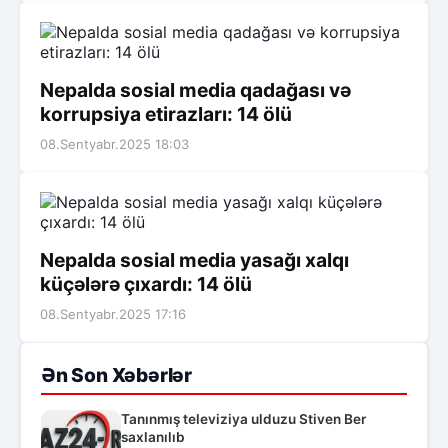
Nepalda sosial media qadağası və
korrupsiya etirazları: 14 ölü
08.Sentyabr.2025 18:03
Nepalda sosial media yasağı xalqı
küçələrə çıxardı: 14 ölü
08.Sentyabr.2025 17:16
Ən Son Xəbərlər
Tanınmış televiziya ulduzu Stiven Ber
saxlanılıb