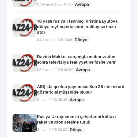
Avropa
07.Avqust.2026 10:43
16 yaşlı rusiyalı tennisçi Kristina Lyutova
dünya reytinqində ciddi irəliləyişə imza
atdı
Dünya
04.Avqust.2026 11:06
Davina Makkol xərçənglə mübarizədən
sonra televiziya fəaliyyətinə fasilə verir
Avropa
03.Avqust.2026 00:59
ABŞ-da qızılca yayılması: Son 35 ilin rekord
göstəricisi müşahidə olunur
Avropa
31.İyul.2026 05:46
Rusiya Ukraynanın iri şəhərlərini kütləvi
raket və dron atəşinə tutub
Dünya
31.İyul.2026 03:09