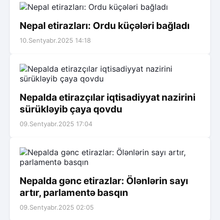
Nepal etirazları: Ordu küçələri bağladı
10.Sentyabr.2025 14:18
Nepalda etirazçılar iqtisadiyyat nazirini
sürükləyib çaya qovdu
09.Sentyabr.2025 17:04
Nepalda gənc etirazlar: Ölənlərin sayı
artır, parlamentə basqın
09.Sentyabr.2025 02:05