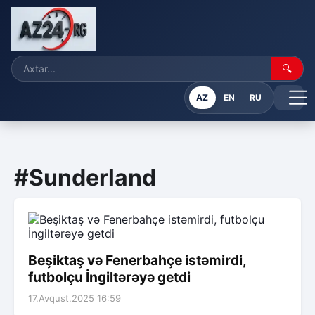
🔍
AZ
EN
RU
#Sunderland
Beşiktaş və Fenerbahçe istəmirdi,
futbolçu İngiltərəyə getdi
17.Avqust.2025 16:59