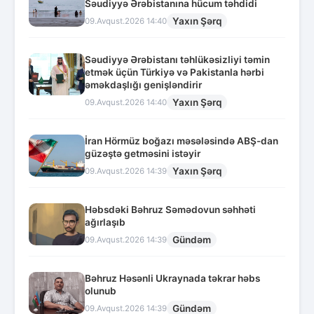
Səudiyyə Ərəbistanına hücum təhdidi
Yaxın Şərq
09.Avqust.2026 14:40
Səudiyyə Ərəbistanı təhlükəsizliyi təmin
etmək üçün Türkiyə və Pakistanla hərbi
əməkdaşlığı genişləndirir
Yaxın Şərq
09.Avqust.2026 14:40
İran Hörmüz boğazı məsələsində ABŞ-dan
güzəştə getməsini istəyir
Yaxın Şərq
09.Avqust.2026 14:39
Həbsdəki Bəhruz Səmədovun səhhəti
ağırlaşıb
Gündəm
09.Avqust.2026 14:39
Bəhruz Həsənli Ukraynada təkrar həbs
olunub
Gündəm
09.Avqust.2026 14:39