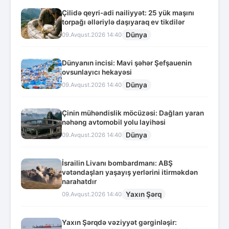
Çilidə qeyri-adi nailiyyət: 25 yük maşını
torpağı əlləriylə daşıyaraq ev tikdilər
Dünya
09.Avqust.2026 14:40
Dünyanın incisi: Mavi şəhər Şefşauenin
ovsunlayıcı hekayəsi
Dünya
09.Avqust.2026 14:40
Çinin mühəndislik möcüzəsi: Dağları yaran
nəhəng avtomobil yolu layihəsi
Dünya
09.Avqust.2026 14:40
İsrailin Livanı bombardmanı: ABŞ
vətəndaşları yaşayış yerlərini itirməkdən
narahatdır
Yaxın Şərq
09.Avqust.2026 14:40
Yaxın Şərqdə vəziyyət gərginləşir: