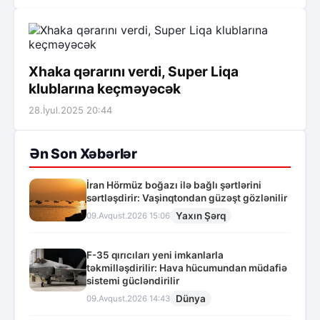
Xhaka qərarını verdi, Super Liqa
klublarına keçməyəcək
28.İyul.2025 20:44
Ən Son Xəbərlər
İran Hörmüz boğazı ilə bağlı şərtlərini
sərtləşdirir: Vaşinqtondan güzəşt gözlənilir
Yaxın Şərq
09.Avqust.2026 15:06
F-35 qırıcıları yeni imkanlarla
təkmilləşdirilir: Hava hücumundan müdafiə
sistemi gücləndirilir
Dünya
09.Avqust.2026 14:43