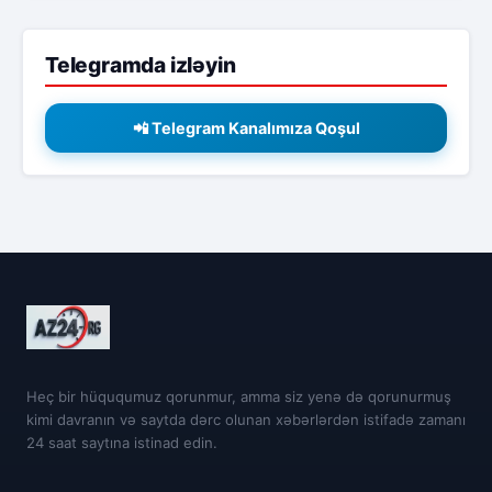
Telegramda izləyin
📲 Telegram Kanalımıza Qoşul
Heç bir hüququmuz qorunmur, amma siz yenə də qorunurmuş
kimi davranın və saytda dərc olunan xəbərlərdən istifadə zamanı
24 saat saytına istinad edin.