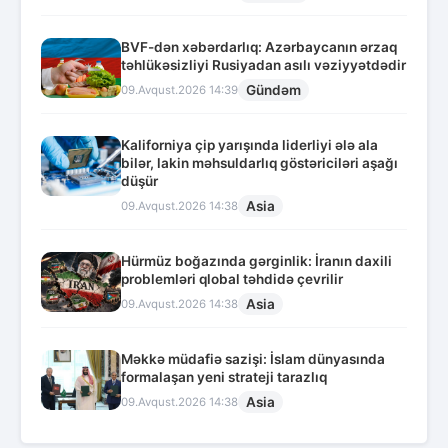
BVF-dən xəbərdarlıq: Azərbaycanın ərzaq
təhlükəsizliyi Rusiyadan asılı vəziyyətdədir
Gündəm
09.Avqust.2026 14:39
Kaliforniya çip yarışında liderliyi ələ ala
bilər, lakin məhsuldarlıq göstəriciləri aşağı
düşür
Asia
09.Avqust.2026 14:38
Hürmüz boğazında gərginlik: İranın daxili
problemləri qlobal təhdidə çevrilir
Asia
09.Avqust.2026 14:38
Məkkə müdafiə sazişi: İslam dünyasında
formalaşan yeni strateji tarazlıq
Asia
09.Avqust.2026 14:38