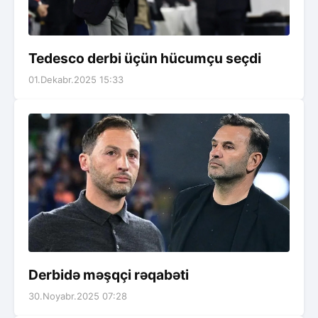
Tedesco derbi üçün hücumçu seçdi
01.Dekabr.2025 15:33
Derbidə məşqçi rəqabəti
30.Noyabr.2025 07:28