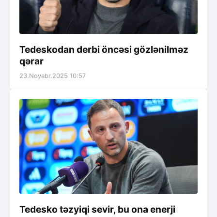
Tedeskodan derbi öncəsi gözlənilməz
qərar
23.Noyabr.2025 10:57
Tedesko təzyiqi sevir, bu ona enerji