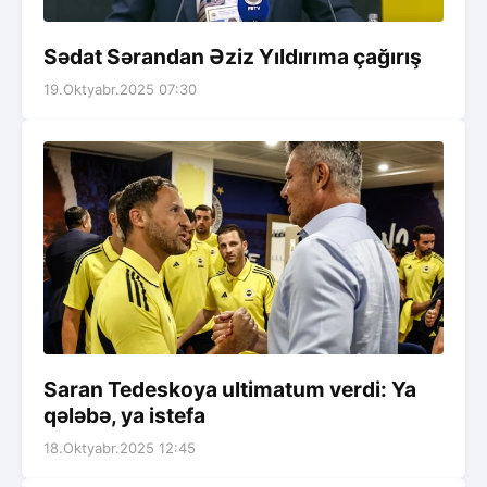
Sədat Sərandan Əziz Yıldırıma çağırış
19.Oktyabr.2025 07:30
Saran Tedeskoya ultimatum verdi: Ya
qələbə, ya istefa
18.Oktyabr.2025 12:45