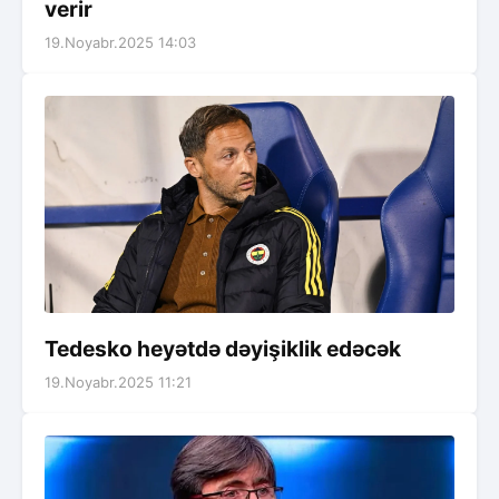
verir
19.Noyabr.2025 14:03
Tedesko heyətdə dəyişiklik edəcək
19.Noyabr.2025 11:21