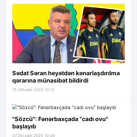
Sədat Səran heyətdən kənarlaşdırılma
qərarına münasibət bildirdi
15.Oktyabr.2025 13:12
"Sözcü": Fənərbaxçada "cadı ovu"
başlayıb
07.Oktyabr.2025 10:44