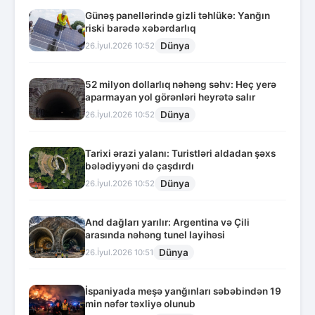
Günəş panellərində gizli təhlükə: Yanğın
riski barədə xəbərdarlıq
Dünya
26.İyul.2026 10:52
52 milyon dollarlıq nəhəng səhv: Heç yerə
aparmayan yol görənləri heyrətə salır
Dünya
26.İyul.2026 10:52
Tarixi ərazi yalanı: Turistləri aldadan şəxs
bələdiyyəni də çaşdırdı
Dünya
26.İyul.2026 10:52
And dağları yarılır: Argentina və Çili
arasında nəhəng tunel layihəsi
Dünya
26.İyul.2026 10:51
İspaniyada meşə yanğınları səbəbindən 19
min nəfər təxliyə olunub