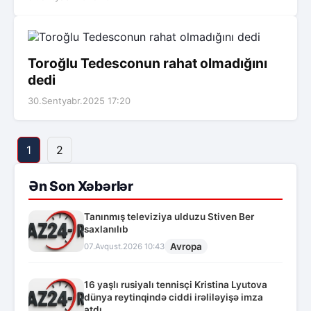
Toroğlu Tedesconun rahat olmadığını
dedi
30.Sentyabr.2025 17:20
1
2
Ən Son Xəbərlər
Tanınmış televiziya ulduzu Stiven Ber
saxlanılıb
Avropa
07.Avqust.2026 10:43
16 yaşlı rusiyalı tennisçi Kristina Lyutova
dünya reytinqində ciddi irəliləyişə imza
atdı