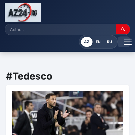
🔍
AZ
EN
RU
#Tedesco