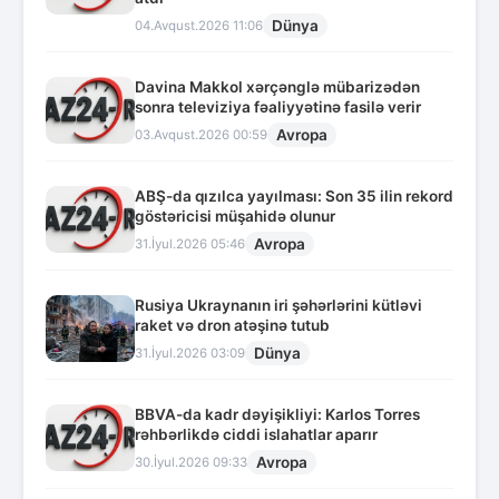
Dünya
04.Avqust.2026 11:06
Davina Makkol xərçənglə mübarizədən
sonra televiziya fəaliyyətinə fasilə verir
Avropa
03.Avqust.2026 00:59
ABŞ-da qızılca yayılması: Son 35 ilin rekord
göstəricisi müşahidə olunur
Avropa
31.İyul.2026 05:46
Rusiya Ukraynanın iri şəhərlərini kütləvi
raket və dron atəşinə tutub
Dünya
31.İyul.2026 03:09
BBVA-da kadr dəyişikliyi: Karlos Torres
rəhbərlikdə ciddi islahatlar aparır
Avropa
30.İyul.2026 09:33