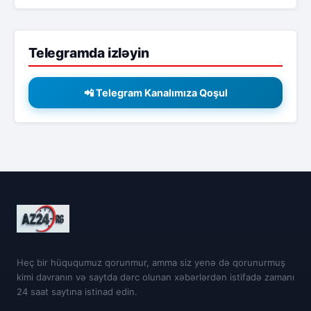
Telegramda izləyin
📲 Telegram Kanalımıza Qoşul
Heç bir hüququmuz qorunmur, amma siz yenə də qorunurmuş
kimi davranın və saytda dərc olunan xəbərlərdən istifadə zamanı
24 saat saytına istinad edin.