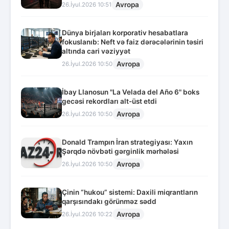
Avropa
26.İyul.2026 10:51
Dünya birjaları korporativ hesabatlara
fokuslanıb: Neft və faiz dərəcələrinin təsiri
altında cari vəziyyət
Avropa
26.İyul.2026 10:50
İbay Llanosun "La Velada del Año 6" boks
gecəsi rekordları alt-üst etdi
Avropa
26.İyul.2026 10:50
Donald Trampın İran strategiyası: Yaxın
Şərqdə növbəti gərginlik mərhələsi
Avropa
26.İyul.2026 10:50
Çinin “hukou” sistemi: Daxili miqrantların
qarşısındakı görünməz sədd
Avropa
26.İyul.2026 10:22