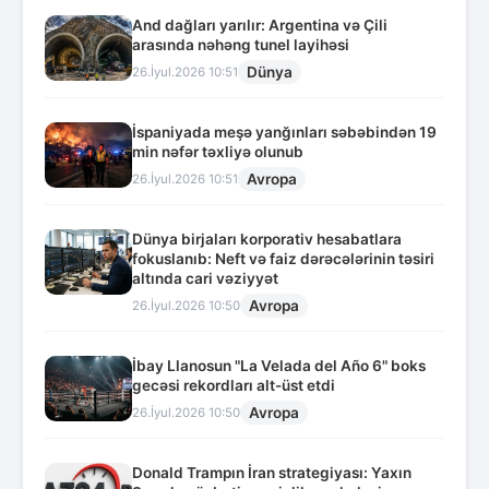
And dağları yarılır: Argentina və Çili
arasında nəhəng tunel layihəsi
Dünya
26.İyul.2026 10:51
İspaniyada meşə yanğınları səbəbindən 19
min nəfər təxliyə olunub
Avropa
26.İyul.2026 10:51
Dünya birjaları korporativ hesabatlara
fokuslanıb: Neft və faiz dərəcələrinin təsiri
altında cari vəziyyət
Avropa
26.İyul.2026 10:50
İbay Llanosun "La Velada del Año 6" boks
gecəsi rekordları alt-üst etdi
Avropa
26.İyul.2026 10:50
Donald Trampın İran strategiyası: Yaxın