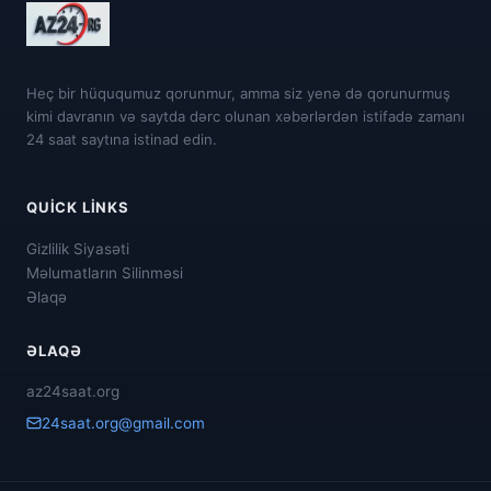
Heç bir hüququmuz qorunmur, amma siz yenə də qorunurmuş
kimi davranın və saytda dərc olunan xəbərlərdən istifadə zamanı
24 saat saytına istinad edin.
QUICK LINKS
Gizlilik Siyasəti
Məlumatların Silinməsi
Əlaqə
ƏLAQƏ
az24saat.org
24saat.org@gmail.com