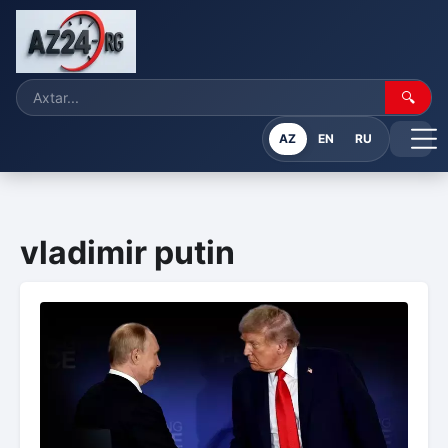
🔍
AZ
EN
RU
vladimir putin