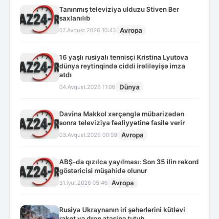
Tanınmış televiziya ulduzu Stiven Ber
saxlanılıb
Avropa
07.Avqust.2026 10:43
16 yaşlı rusiyalı tennisçi Kristina Lyutova
dünya reytinqində ciddi irəliləyişə imza
atdı
Dünya
04.Avqust.2026 11:06
Davina Makkol xərçənglə mübarizədən
sonra televiziya fəaliyyətinə fasilə verir
Avropa
03.Avqust.2026 00:59
ABŞ-da qızılca yayılması: Son 35 ilin rekord
göstəricisi müşahidə olunur
Avropa
31.İyul.2026 05:46
Rusiya Ukraynanın iri şəhərlərini kütləvi
raket və dron atəşinə tutub