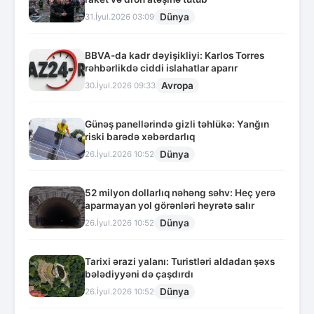
Dünya
31.İyul.2026 03:09
BBVA-da kadr dəyişikliyi: Karlos Torres
rəhbərlikdə ciddi islahatlar aparır
Avropa
30.İyul.2026 09:33
Günəş panellərində gizli təhlükə: Yanğın
riski barədə xəbərdarlıq
Dünya
26.İyul.2026 10:52
52 milyon dollarlıq nəhəng səhv: Heç yerə
aparmayan yol görənləri heyrətə salır
Dünya
26.İyul.2026 10:52
Tarixi ərazi yalanı: Turistləri aldadan şəxs
bələdiyyəni də çaşdırdı
Dünya
26.İyul.2026 10:52