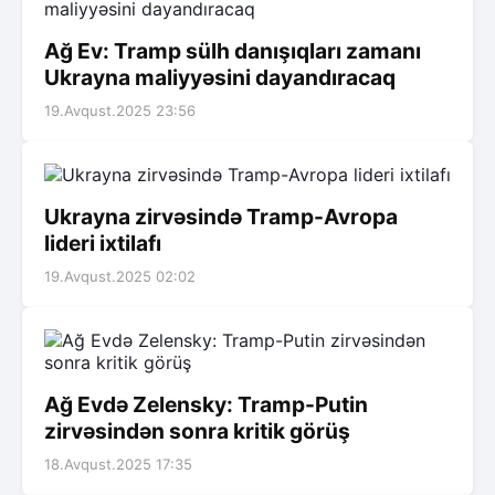
Ağ Ev: Tramp sülh danışıqları zamanı
Ukrayna maliyyəsini dayandıracaq
19.Avqust.2025 23:56
Ukrayna zirvəsində Tramp-Avropa
lideri ixtilafı
19.Avqust.2025 02:02
Ağ Evdə Zelensky: Tramp-Putin
zirvəsindən sonra kritik görüş
18.Avqust.2025 17:35