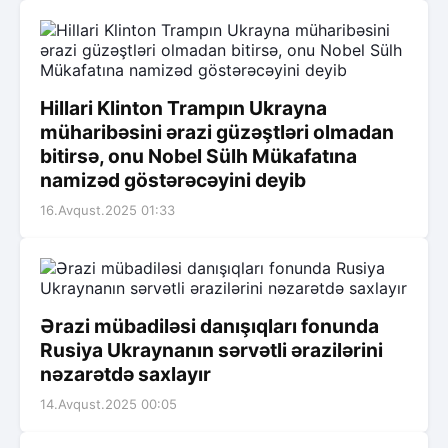
Hillari Klinton Trampın Ukrayna
müharibəsini ərazi güzəştləri olmadan
bitirsə, onu Nobel Sülh Mükafatına
namizəd göstərəcəyini deyib
16.Avqust.2025 01:33
Ərazi mübadiləsi danışıqları fonunda
Rusiya Ukraynanın sərvətli ərazilərini
nəzarətdə saxlayır
14.Avqust.2025 00:05