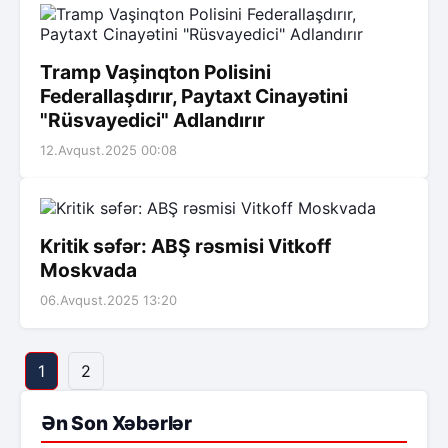
Tramp Vaşinqton Polisini
Federallaşdırır, Paytaxt Cinayətini
"Rüsvayedici" Adlandırır
12.Avqust.2025 00:08
Kritik səfər: ABŞ rəsmisi Vitkoff
Moskvada
06.Avqust.2025 13:20
1
2
Ən Son Xəbərlər