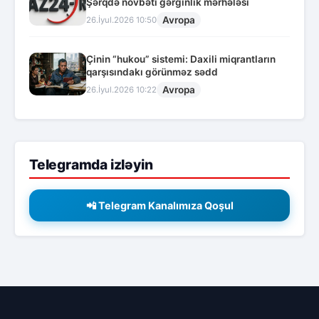
Şərqdə növbəti gərginlik mərhələsi
Avropa
26.İyul.2026 10:50
Çinin “hukou” sistemi: Daxili miqrantların
qarşısındakı görünməz sədd
Avropa
26.İyul.2026 10:22
Telegramda izləyin
📲 Telegram Kanalımıza Qoşul