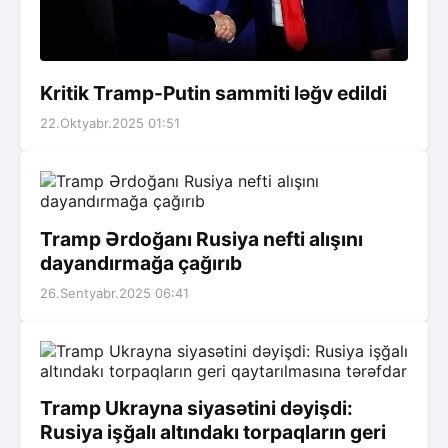
Kritik Tramp-Putin sammiti ləğv edildi
22.Oktyabr.2025 01:51
Tramp Ərdoğanı Rusiya nefti alışını
dayandırmağa çağırıb
26.Sentyabr.2025 06:41
Tramp Ukrayna siyasətini dəyişdi:
Rusiya işğalı altındakı torpaqların geri