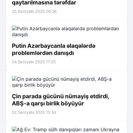
qaytarılmasına tərəfdar
25.Sentyabr.2025 06:36
Putin Azərbaycanla əlaqələrdə
problemlərdən danışdı
04.Sentyabr.2025 17:25
Çin parada gücünü nümayiş etdirdi,
ABŞ-a qarşı birlik böyüyür
02.Sentyabr.2025 15:34