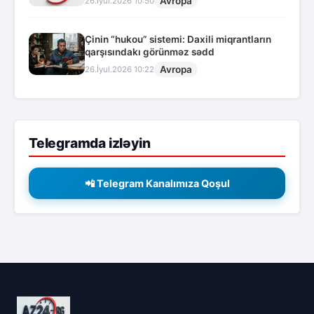
Avropa
26.İyul.2026 10:50
Çinin “hukou” sistemi: Daxili miqrantların
qarşısındakı görünməz sədd
Avropa
26.İyul.2026 10:22
Telegramda izləyin
📲 Telegram Kanalımıza Qoşul