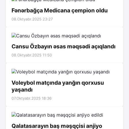
Fənərbağça Medicana çempion oldu
08.Oktyabr.2025 23:27
Cansu Özbayın əsas məqsədi açıqlandı
08.Oktyabr.2025 11:50
Voleybol matçında yanğın qorxusu
yaşandı
07.Oktyabr.2025 18:36
Qalatasarayın baş məşqçisi anjiyo