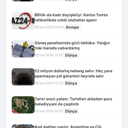
BBVA-da kadr dəyişikliyi: Karlos Torres
rəhbərlikdə ciddi islahatlar aparır
Avropa
30.İyul.2026 09:33
Günəş panellərində gizli təhlükə: Yanğın
riski barədə xəbərdarlıq
Dünya
26.İyul.2026 10:52
52 milyon dollarlıq nəhəng səhv: Heç yerə
aparmayan yol görənləri heyrətə salır
Dünya
26.İyul.2026 10:52
Tarixi ərazi yalanı: Turistləri aldadan şəxs
bələdiyyəni də çaşdırdı
Dünya
26.İyul.2026 10:52
And dağları yarılır: Argentina və Çili