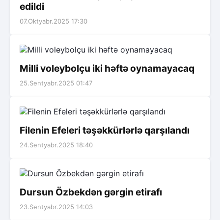
edildi
07.Oktyabr.2025 17:30
Milli voleybolçu iki həftə oynamayacaq
25.Sentyabr.2025 01:47
Filenin Efeleri təşəkkürlərlə qarşılandı
24.Sentyabr.2025 18:40
Dursun Özbekdən gərgin etirafı
23.Sentyabr.2025 14:03