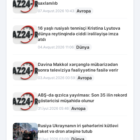
saxlanılıb
Avropa
07.Avqust.2026 10:43
16 yaşlı rusiyalı tennisçi Kristina Lyutova
dünya reytinqində ciddi irəliləyişə imza
atdı
Dünya
04.Avqust.2026 11:06
Davina Makkol xərçənglə mübarizədən
sonra televiziya fəaliyyətinə fasilə verir
Avropa
03.Avqust.2026 00:59
ABŞ-da qızılca yayılması: Son 35 ilin rekord
göstəricisi müşahidə olunur
Avropa
31.İyul.2026 05:46
Rusiya Ukraynanın iri şəhərlərini kütləvi
raket və dron atəşinə tutub
Dünya
31.İyul.2026 03:09