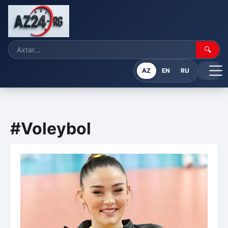
🔍
AZ
EN
RU
#Voleybol