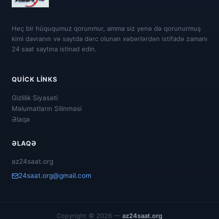
Heç bir hüququmuz qorunmur, amma siz yenə də qorunurmuş
kimi davranın və saytda dərc olunan xəbərlərdən istifadə zamanı
24 saat saytına istinad edin.
QUICK LINKS
Gizlilik Siyasəti
Məlumatların Silinməsi
Əlaqə
ƏLAQƏ
az24saat.org
24saat.org@gmail.com
Copyright © 2026 —
az24saat.org