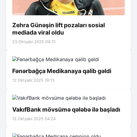
Zehra Günəşin lift pozaları sosial
mediada viral oldu
23.Oktyabr.2025 04:15
Fənərbağça Medikanaya qalib gəldi
12.Oktyabr.2025 19:13
VakıfBank mövsümə qələbə ilə başladı
12.Oktyabr.2025 04:24