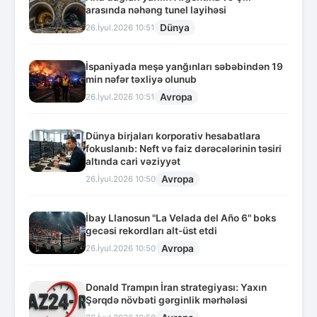
arasında nəhəng tunel layihəsi
Dünya
26.İyul.2026 10:51
İspaniyada meşə yanğınları səbəbindən 19
min nəfər təxliyə olunub
Avropa
26.İyul.2026 10:51
Dünya birjaları korporativ hesabatlara
fokuslanıb: Neft və faiz dərəcələrinin təsiri
altında cari vəziyyət
Avropa
26.İyul.2026 10:50
İbay Llanosun "La Velada del Año 6" boks
gecəsi rekordları alt-üst etdi
Avropa
26.İyul.2026 10:50
Donald Trampın İran strategiyası: Yaxın
Şərqdə növbəti gərginlik mərhələsi