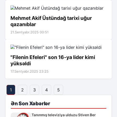
Mehmet Akif Üstündağ tarixi uğur
qazanıblar
21.Sentyabr.2025 00:51
"Filenin Efeleri" son 16-ya lider kimi
yüksəldi
17.Sentyabr.2025 23:25
1
2
3
4
5
Ən Son Xəbərlər
Tanınmış televiziya ulduzu Stiven Ber