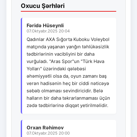
Oxucu Şərhləri
Fəridə Hüseynli
07.Oktyabr.2025 20:04
Qadınlar AXA Sığorta Kuboku Voleybol
matçında yaşanan yanğın təhlükəsizlik
tədbirlərinin vacibliyini bir daha
vurğuladı. "Aras Spor"un "Türk Hava
Yolları" üzərindəki qələbəsi
əhəmiyyətli olsa da, oyun zamanı baş
verən hadisənin heç bir ciddi nəticəyə
səbəb olmaması sevindiricidir. Belə
halların bir daha təkrarlanmaması üçün
zədə tədbirlərinə diqqət yetirilməlidir.
Orxan Rəhimov
07.Oktyabr.2025 20:00