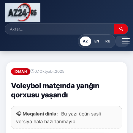
🔍
AZ
EN
RU
07.Oktyabr.2025
İDMAN
Voleybol matçında yanğın
qorxusu yaşandı
🎧 Məqaləni dinlə:
Bu yazı üçün səsli
versiya hələ hazırlanmayıb.