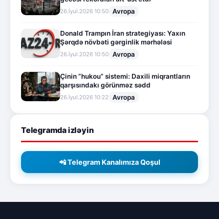
Avropa
26.İyul.2026 10:50
Donald Trampın İran strategiyası: Yaxın
Şərqdə növbəti gərginlik mərhələsi
Avropa
26.İyul.2026 10:50
Çinin “hukou” sistemi: Daxili miqrantların
qarşısındakı görünməz sədd
Avropa
26.İyul.2026 10:22
Telegramda izləyin
📲 Telegram Kanalımıza Qoşul