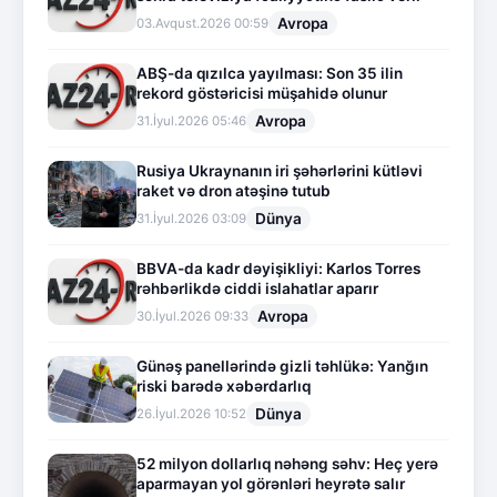
Avropa
03.Avqust.2026 00:59
ABŞ-da qızılca yayılması: Son 35 ilin
rekord göstəricisi müşahidə olunur
Avropa
31.İyul.2026 05:46
Rusiya Ukraynanın iri şəhərlərini kütləvi
raket və dron atəşinə tutub
Dünya
31.İyul.2026 03:09
BBVA-da kadr dəyişikliyi: Karlos Torres
rəhbərlikdə ciddi islahatlar aparır
Avropa
30.İyul.2026 09:33
Günəş panellərində gizli təhlükə: Yanğın
riski barədə xəbərdarlıq
Dünya
26.İyul.2026 10:52
52 milyon dollarlıq nəhəng səhv: Heç yerə
aparmayan yol görənləri heyrətə salır