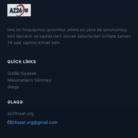
Heç bir hüququmuz qorunmur, amma siz yenə də qorunurmuş
kimi davranın və saytda dərc olunan xəbərlərdən istifadə zamanı
24 saat saytına istinad edin.
QUICK LINKS
Gizlilik Siyasəti
Məlumatların Silinməsi
Əlaqə
ƏLAQƏ
az24saat.org
24saat.org@gmail.com