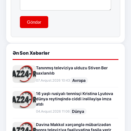
Göndər
Ən Son Xəbərlər
Tanınmış televiziya ulduzu Stiven Ber
saxlanılıb
Avropa
07.Avqust.2026 10:43
16 yaşlı rusiyalı tennisçi Kristina Lyutova
dünya reytinqində ciddi irəliləyişə imza
atdı
Dünya
04.Avqust.2026 11:06
Davina Makkol xərçənglə mübarizədən
sonra televiziya fəaliyyətinə fasilə verir