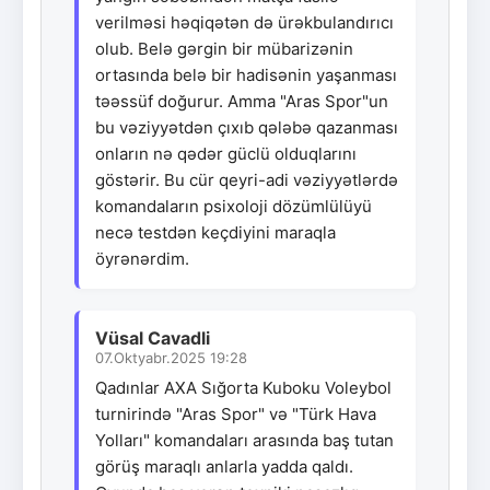
verilməsi həqiqətən də ürəkbulandırıcı
olub. Belə gərgin bir mübarizənin
ortasında belə bir hadisənin yaşanması
təəssüf doğurur. Amma "Aras Spor"un
bu vəziyyətdən çıxıb qələbə qazanması
onların nə qədər güclü olduqlarını
göstərir. Bu cür qeyri-adi vəziyyətlərdə
komandaların psixoloji dözümlülüyü
necə testdən keçdiyini maraqla
öyrənərdim.
Vüsal Cavadli
07.Oktyabr.2025 19:28
Qadınlar AXA Sığorta Kuboku Voleybol
turnirində "Aras Spor" və "Türk Hava
Yolları" komandaları arasında baş tutan
görüş maraqlı anlarla yadda qaldı.