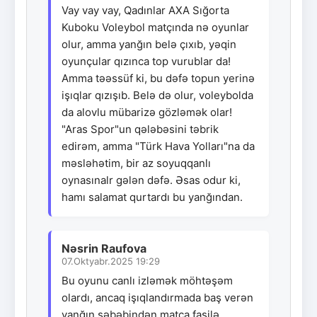
Vay vay vay, Qadınlar AXA Sığorta
Kuboku Voleybol matçında nə oyunlar
olur, amma yanğın belə çıxıb, yəqin
oyunçular qızınca top vurublar da!
Amma təəssüf ki, bu dəfə topun yerinə
işıqlar qızışıb. Belə də olur, voleybolda
da alovlu mübarizə gözləmək olar!
"Aras Spor"un qələbəsini təbrik
edirəm, amma "Türk Hava Yolları"na da
məsləhətim, bir az soyuqqanlı
oynasınalr gələn dəfə. Əsas odur ki,
hamı salamat qurtardı bu yanğından.
Nəsrin Raufova
07.Oktyabr.2025 19:29
Bu oyunu canlı izləmək möhtəşəm
olardı, ancaq işıqlandırmada baş verən
yanğın səbəbindən matça fasilə