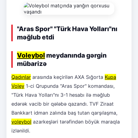
"Aras Spor" "Türk Hava Yolları"nı
məğlub etdi
Voleybol
meydanında gərgin
mübarizə
Qadınlar
arasında keçirilən AXA Sığorta
Kupa
Voley
1-ci Qrupunda "Aras Spor" komandası,
"Türk Hava Yolları"nı 3-1 hesabı ilə məğlub
edərək vacib bir qələbə qazandı. TVF Ziraat
Bankkart idman zalında baş tutan qarşılaşma,
voleybol
azarkeşləri tərəfindən böyük maraqla
izlənildi.