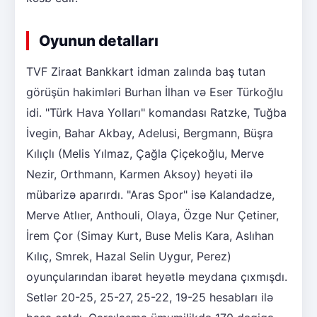
Oyunun detalları
TVF Ziraat Bankkart idman zalında baş tutan
görüşün hakimləri Burhan İlhan və Eser Türkoğlu
idi. "Türk Hava Yolları" komandası Ratzke, Tuğba
İvegin, Bahar Akbay, Adelusi, Bergmann, Büşra
Kılıçlı (Melis Yılmaz, Çağla Çiçekoğlu, Merve
Nezir, Orthmann, Karmen Aksoy) heyəti ilə
mübarizə aparırdı. "Aras Spor" isə Kalandadze,
Merve Atlıer, Anthouli, Olaya, Özge Nur Çetiner,
İrem Çor (Simay Kurt, Buse Melis Kara, Aslıhan
Kılıç, Smrek, Hazal Selin Uygur, Perez)
oyunçularından ibarət heyətlə meydana çıxmışdı.
Setlər 20-25, 25-27, 25-22, 19-25 hesabları ilə