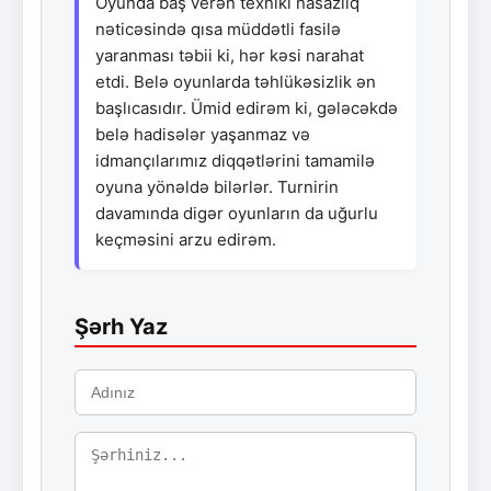
Oyunda baş verən texniki nasazlıq
nəticəsində qısa müddətli fasilə
yaranması təbii ki, hər kəsi narahat
etdi. Belə oyunlarda təhlükəsizlik ən
başlıcasıdır. Ümid edirəm ki, gələcəkdə
belə hadisələr yaşanmaz və
idmançılarımız diqqətlərini tamamilə
oyuna yönəldə bilərlər. Turnirin
davamında digər oyunların da uğurlu
keçməsini arzu edirəm.
Şərh Yaz