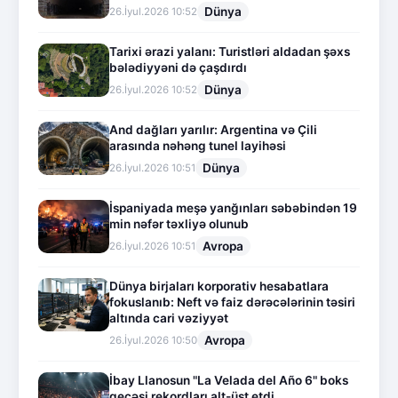
Dünya
26.İyul.2026 10:52
Tarixi ərazi yalanı: Turistləri aldadan şəxs
bələdiyyəni də çaşdırdı
Dünya
26.İyul.2026 10:52
And dağları yarılır: Argentina və Çili
arasında nəhəng tunel layihəsi
Dünya
26.İyul.2026 10:51
İspaniyada meşə yanğınları səbəbindən 19
min nəfər təxliyə olunub
Avropa
26.İyul.2026 10:51
Dünya birjaları korporativ hesabatlara
fokuslanıb: Neft və faiz dərəcələrinin təsiri
altında cari vəziyyət
Avropa
26.İyul.2026 10:50
İbay Llanosun "La Velada del Año 6" boks
gecəsi rekordları alt-üst etdi