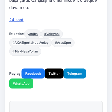
başa çatdı. Qarşılaşma ümumilikdə 170 dəqiqə
davam etdi.
24 saat
Etiketlər:
yanğın
#Voleybol
#AXASigortaKupaVoley
#ArasSpor
#TürkHavaYolları
Paylaş:
Facebook
Twitter
Telegram
WhatsApp