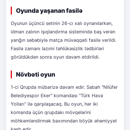
Oyunda yaşanan fasilə
Oyunun üçüncü setinin 26-cı xalı oynanılarkən,
idman zalının işıqlandırma sistemində baş verən
yanğın səbəbiylə matça müvəqqəti fasilə verildi.
Fasilə zamanı lazımi təhlükəsizlik tədbirləri
görüldükdən sonra oyun davam etdirildi.
Növbəti oyun
1-ci Qrupda mübarizə davam edir. Sabah "Nilüfer
Belediyespor Eker" komandası "Türk Hava
Yolları" ilə qarşılaşacaq. Bu oyun, hər iki
komanda üçün qrupdakı mövqelərini
möhkəmləndirmək baxımından böyük əhəmiyyət
kəsb edir.