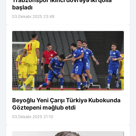
Trabzonspor ikinci dövrəyə iki qolla
başladı
03.Dekabr.2025 23:49
Beyoğlu Yeni Çarşı Türkiyə Kubokunda
Göztepeni məğlub etdi
03.Dekabr.2025 21:10