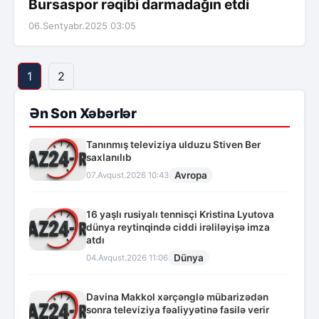
Bursaspor rəqibi darmadağın etdi
06.Sentyabr.2025 03:05
1
2
Ən Son Xəbərlər
Tanınmış televiziya ulduzu Stiven Ber
saxlanılıb
Avropa
07.Avqust.2026 10:43
16 yaşlı rusiyalı tennisçi Kristina Lyutova
dünya reytinqində ciddi irəliləyişə imza
atdı
Dünya
04.Avqust.2026 11:06
Davina Makkol xərçənglə mübarizədən
sonra televiziya fəaliyyətinə fasilə verir