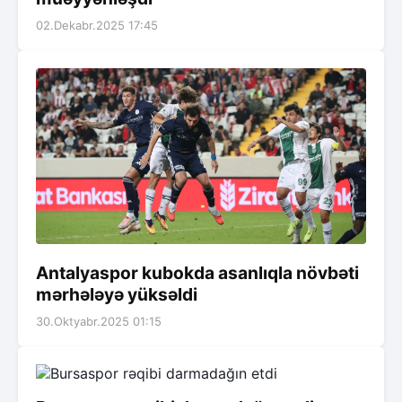
02.Dekabr.2025 17:45
Antalyaspor kubokda asanlıqla növbəti
mərhələyə yüksəldi
30.Oktyabr.2025 01:15