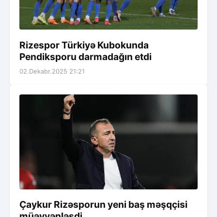
Rizespor Türkiyə Kubokunda
Pendiksporu darmadağın etdi
02.Dekabr.2025 21:21
Çaykur Rizəsporun yeni baş məşqçisi
müəyyənləşdi