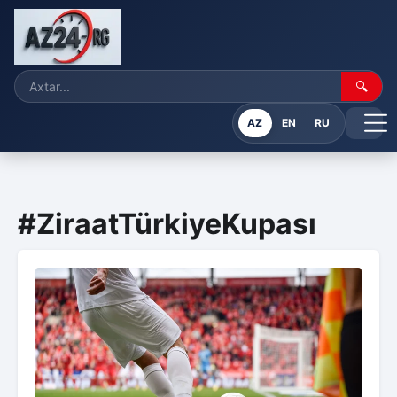
🔍
AZ
EN
RU
#ZiraatTürkiyeKupası