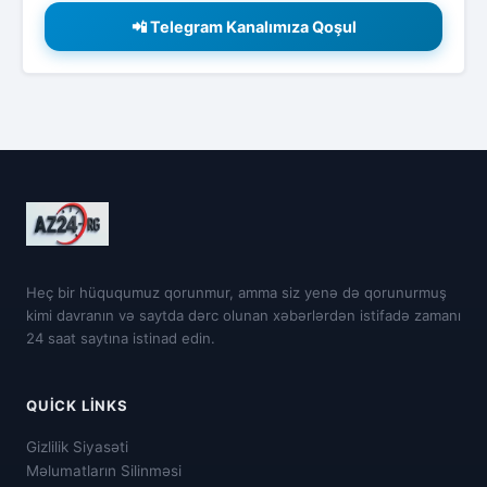
📲 Telegram Kanalımıza Qoşul
Heç bir hüququmuz qorunmur, amma siz yenə də qorunurmuş
kimi davranın və saytda dərc olunan xəbərlərdən istifadə zamanı
24 saat saytına istinad edin.
QUICK LINKS
Gizlilik Siyasəti
Məlumatların Silinməsi