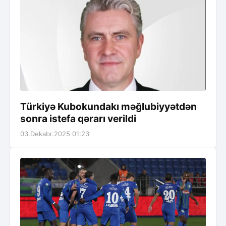
Türkiyə Kubokundakı məğlubiyyətdən
sonra istefa qərarı verildi
03.Dekabr.2025 01:23