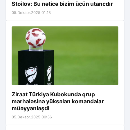
Stoilov: Bu nəticə bizim üçün utancdır
05.Dekabr.2025 01:18
Ziraat Türkiyə Kubokunda qrup
mərhələsinə yüksələn komandalar
müəyyənləşdi
05.Dekabr.2025 00:36