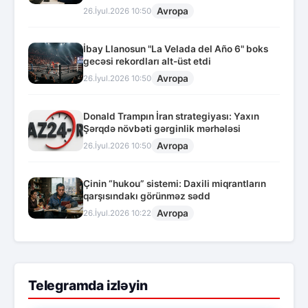
Avropa
26.İyul.2026 10:50
İbay Llanosun "La Velada del Año 6" boks
gecəsi rekordları alt-üst etdi
Avropa
26.İyul.2026 10:50
Donald Trampın İran strategiyası: Yaxın
Şərqdə növbəti gərginlik mərhələsi
Avropa
26.İyul.2026 10:50
Çinin “hukou” sistemi: Daxili miqrantların
qarşısındakı görünməz sədd
Avropa
26.İyul.2026 10:22
Telegramda izləyin