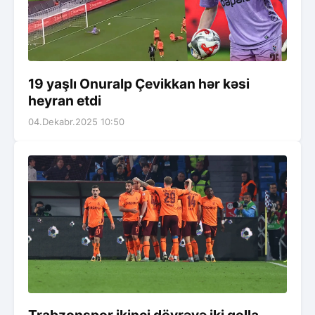
19 yaşlı Onuralp Çevikkan hər kəsi
heyran etdi
04.Dekabr.2025 10:50