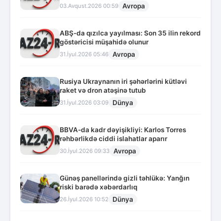
Avropa
03.Avqust.2026 00:59
ABŞ-da qızılca yayılması: Son 35 ilin rekord
göstəricisi müşahidə olunur
Avropa
31.İyul.2026 05:46
Rusiya Ukraynanın iri şəhərlərini kütləvi
raket və dron atəşinə tutub
Dünya
31.İyul.2026 03:09
BBVA-da kadr dəyişikliyi: Karlos Torres
rəhbərlikdə ciddi islahatlar aparır
Avropa
30.İyul.2026 09:33
Günəş panellərində gizli təhlükə: Yanğın
riski barədə xəbərdarlıq
Dünya
26.İyul.2026 10:52