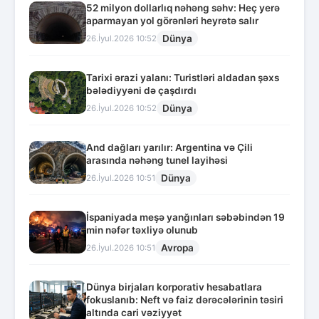
52 milyon dollarlıq nəhəng səhv: Heç yerə
aparmayan yol görənləri heyrətə salır
Dünya
26.İyul.2026 10:52
Tarixi ərazi yalanı: Turistləri aldadan şəxs
bələdiyyəni də çaşdırdı
Dünya
26.İyul.2026 10:52
And dağları yarılır: Argentina və Çili
arasında nəhəng tunel layihəsi
Dünya
26.İyul.2026 10:51
İspaniyada meşə yanğınları səbəbindən 19
min nəfər təxliyə olunub
Avropa
26.İyul.2026 10:51
Dünya birjaları korporativ hesabatlara
fokuslanıb: Neft və faiz dərəcələrinin təsiri
altında cari vəziyyət