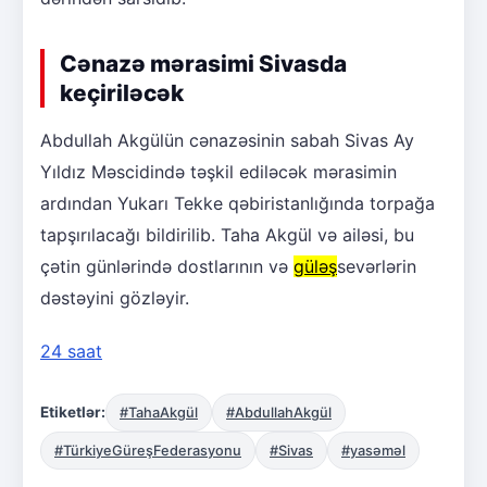
Cənazə mərasimi Sivasda
keçiriləcək
Abdullah Akgülün cənazəsinin sabah Sivas Ay
Yıldız Məscidində təşkil ediləcək mərasimin
ardından Yukarı Tekke qəbiristanlığında torpağa
tapşırılacağı bildirilib. Taha Akgül və ailəsi, bu
çətin günlərində dostlarının və
güləş
sevərlərin
dəstəyini gözləyir.
24 saat
Etiketlər:
#TahaAkgül
#AbdullahAkgül
#TürkiyeGüreşFederasyonu
#Sivas
#yasəməl