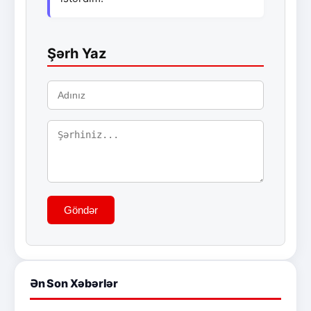
Şərh Yaz
Göndər
Ən Son Xəbərlər