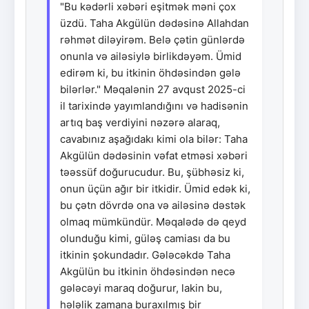
"Bu kədərli xəbəri eşitmək məni çox
üzdü. Taha Akgülün dədəsinə Allahdan
rəhmət diləyirəm. Belə çətin günlərdə
onunla və ailəsiylə birlikdəyəm. Ümid
edirəm ki, bu itkinin öhdəsindən gələ
bilərlər." Məqalənin 27 avqust 2025-ci
il tarixində yayımlandığını və hadisənin
artıq baş verdiyini nəzərə alaraq,
cavabınız aşağıdakı kimi ola bilər: Taha
Akgülün dədəsinin vəfat etməsi xəbəri
təəssüf doğurucudur. Bu, şübhəsiz ki,
onun üçün ağır bir itkidir. Ümid edək ki,
bu çətn dövrdə ona və ailəsinə dəstək
olmaq mümkündür. Məqalədə də qeyd
olunduğu kimi, güləş camiası da bu
itkinin şokundadır. Gələcəkdə Taha
Akgülün bu itkinin öhdəsindən necə
gələcəyi maraq doğurur, lakin bu,
hələlik zamana buraxılmış bir