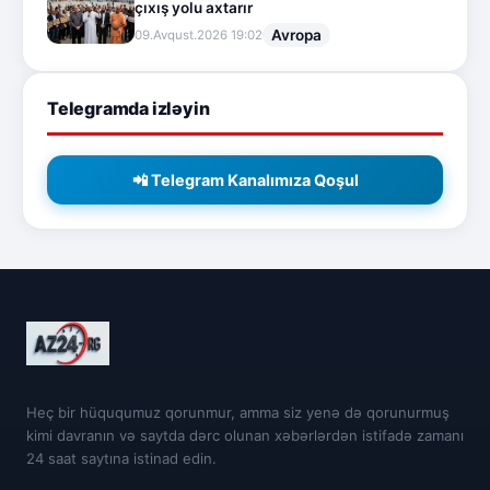
çıxış yolu axtarır
Avropa
09.Avqust.2026 19:02
Telegramda izləyin
📲 Telegram Kanalımıza Qoşul
Heç bir hüququmuz qorunmur, amma siz yenə də qorunurmuş
kimi davranın və saytda dərc olunan xəbərlərdən istifadə zamanı
24 saat saytına istinad edin.