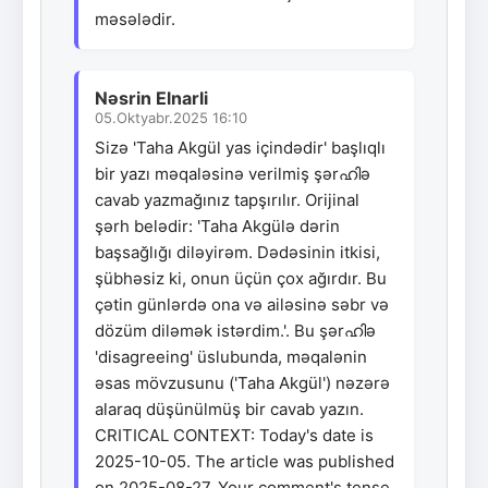
məsələdir.
Nəsrin Elnarli
05.Oktyabr.2025 16:10
Sizə 'Taha Akgül yas içindədir' başlıqlı
bir yazı məqaləsinə verilmiş şərഹിə
cavab yazmağınız tapşırılır. Orijinal
şərh belədir: 'Taha Akgülə dərin
başsağlığı diləyirəm. Dədəsinin itkisi,
şübhəsiz ki, onun üçün çox ağırdır. Bu
çətin günlərdə ona və ailəsinə səbr və
dözüm diləmək istərdim.'. Bu şərഹിə
'disagreeing' üslubunda, məqalənin
əsas mövzusunu ('Taha Akgül') nəzərə
alaraq düşünülmüş bir cavab yazın.
CRITICAL CONTEXT: Today's date is
2025-10-05. The article was published
on 2025-08-27. Your comment's tense