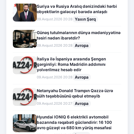
Suriya və Rusiya Aralıq dənizindəki hərbi
obyektlərin gələcəyi barədə anlaşdı
Yaxın Şərq
09.Avqust.2026 20:28
Günəş tutulmalarının dünya mədəniyyətinə
təsiri nədən ibarətdir?
Avropa
09.Avqust.2026 20:28
İtaliya ilə İspaniya arasında Şengen
gərginliyi: Roma Madridin addımını
yolverilməz hesab edir
Avropa
09.Avqust.2026 20:28
Netanyahu Donald Trampın Qəzzə üzrə
sülh təşəbbüsünü qəbul etməyib
Avropa
09.Avqust.2026 20:27
Hyundai IONIQ 6 elektrikli avtomobil
bazarında rəqabəti gücləndirir: 16 100
avro güzəşt və 680 km yürüş məsafəsi