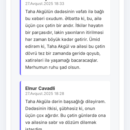
27.Avqust.2025 18:33
Taha Akgülün dədəsinin vəfatı ilə bağlı
bu xəbəri oxudum. Əlbəttə ki, bu, ailə
üçün çox çətin bir andır. İtkilər həyatın
bir parçasıdır, lakin yaxınların itirilməsi
hər zaman böyük kədər gətirir. Ümid
edirəm ki, Taha Akgül və ailəsi bu çətin
dövrü tez bir zamanda geridə qoyub,
xatirələri ilə yaşamağı bacaracaqlar.
Mərhumun ruhu şad olsun.
Elnur Cavadli
27.Avqust.2025 18:28
Taha Akgülə dərin başsağlığı diləyirəm.
Dədəsinin itkisi, şübhəsiz ki, onun
üçün çox ağırdır. Bu çətin günlərdə ona
və ailəsinə səbr və dözüm diləmək
istərdim.