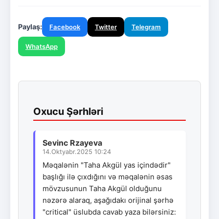
Paylaş:
Facebook
Twitter
Telegram
WhatsApp
Oxucu Şərhləri
Sevinc Rzayeva
14.Oktyabr.2025 10:24
Məqalənin "Taha Akgül yas içindədir"
başlığı ilə çıxdığını və məqalənin əsas
mövzusunun Taha Akgül olduğunu
nəzərə alaraq, aşağıdakı orijinal şərhə
"critical" üslubda cavab yaza bilərsiniz: