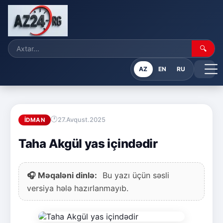
🔍
AZ
EN
RU
27.Avqust.2025
İDMAN
Taha Akgül yas içindədir
🎧 Məqaləni dinlə:
Bu yazı üçün səsli
versiya hələ hazırlanmayıb.