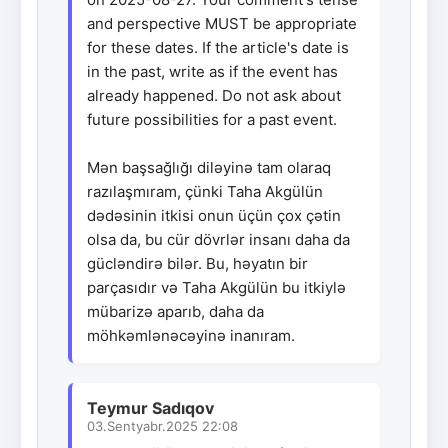
and perspective MUST be appropriate
for these dates. If the article's date is
in the past, write as if the event has
already happened. Do not ask about
future possibilities for a past event.
Mən başsağlığı diləyinə tam olaraq
razılaşmıram, çünki Taha Akgülün
dədəsinin itkisi onun üçün çox çətin
olsa da, bu cür dövrlər insanı daha da
gücləndirə bilər. Bu, həyatın bir
parçasıdır və Taha Akgülün bu itkiylə
mübarizə aparıb, daha da
möhkəmlənəcəyinə inanıram.
Teymur Sadıqov
03.Sentyabr.2025 22:08