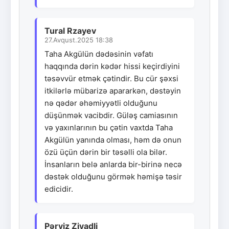
Tural Rzayev
27.Avqust.2025 18:38
Taha Akgülün dədəsinin vəfatı
haqqında dərin kədər hissi keçirdiyini
təsəvvür etmək çətindir. Bu cür şəxsi
itkilərlə mübarizə apararkən, dəstəyin
nə qədər əhəmiyyətli olduğunu
düşünmək vacibdir. Güləş camiasının
və yaxınlarının bu çətin vaxtda Taha
Akgülün yanında olması, həm də onun
özü üçün dərin bir təsəlli ola bilər.
İnsanların belə anlarda bir-birinə necə
dəstək olduğunu görmək həmişə təsir
edicidir.
Pərviz Ziyadli