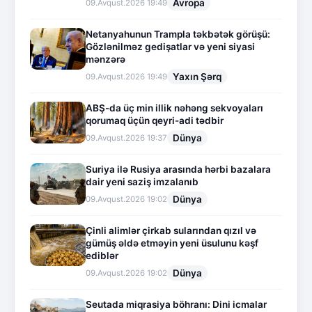
Avropa
09.Avqust.2026 19:49
Netanyahunun Trampla təkbətək görüşü:
Gözlənilməz gedişatlar və yeni siyasi
mənzərə
Yaxın Şərq
09.Avqust.2026 19:49
ABŞ-da üç min illik nəhəng sekvoyaları
qorumaq üçün qeyri-adi tədbir
Dünya
09.Avqust.2026 19:37
Suriya ilə Rusiya arasında hərbi bazalara
dair yeni saziş imzalanıb
Dünya
09.Avqust.2026 19:02
Çinli alimlər çirkab sularından qızıl və
gümüş əldə etməyin yeni üsulunu kəşf
ediblər
Dünya
09.Avqust.2026 19:02
Seutada miqrasiya böhranı: Dini icmalar