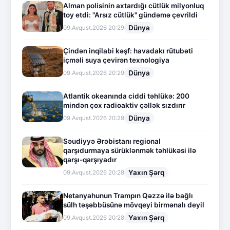
Alman polisinin axtardığı cütlük milyonluq
toy etdi: "Arsız cütlük" gündəmə çevrildi
Dünya
09.Avqust.2026 20:29
Çindən inqilabi kəşf: havadakı rütubəti
içməli suya çevirən texnologiya
Dünya
09.Avqust.2026 20:29
Atlantik okeanında ciddi təhlükə: 200
mindən çox radioaktiv çəllək sızdırır
Dünya
09.Avqust.2026 20:29
Səudiyyə Ərəbistanı regional
qarşıdurmaya sürüklənmək təhlükəsi ilə
qarşı-qarşıyadır
Yaxın Şərq
09.Avqust.2026 20:28
Netanyahunun Trampın Qəzzə ilə bağlı
sülh təşəbbüsünə mövqeyi birmənalı deyil
Yaxın Şərq
09.Avqust.2026 20:28