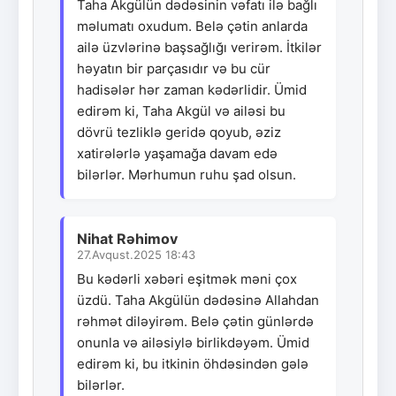
Taha Akgülün dədəsinin vəfatı ilə bağlı
məlumatı oxudum. Belə çətin anlarda
ailə üzvlərinə başsağlığı verirəm. İtkilər
həyatın bir parçasıdır və bu cür
hadisələr hər zaman kədərlidir. Ümid
edirəm ki, Taha Akgül və ailəsi bu
dövrü tezliklə geridə qoyub, əziz
xatirələrlə yaşamağa davam edə
bilərlər. Mərhumun ruhu şad olsun.
Nihat Rəhimov
27.Avqust.2025 18:43
Bu kədərli xəbəri eşitmək məni çox
üzdü. Taha Akgülün dədəsinə Allahdan
rəhmət diləyirəm. Belə çətin günlərdə
onunla və ailəsiylə birlikdəyəm. Ümid
edirəm ki, bu itkinin öhdəsindən gələ
bilərlər.