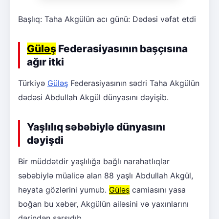
Başlıq: Taha Akgülün acı günü: Dədəsi vəfat etdi
Güləş
Federasiyasının başçısına
ağır itki
Türkiyə
Güləş
Federasiyasının sədri Taha Akgülün
dədəsi Abdullah Akgül dünyasını dəyişib.
Yaşlılıq səbəbiylə dünyasını
dəyişdi
Bir müddətdir yaşlılığa bağlı narahatlıqlar
səbəbiylə müalicə alan 88 yaşlı Abdullah Akgül,
həyata gözlərini yumub.
Güləş
camiasını yasa
boğan bu xəbər, Akgülün ailəsini və yaxınlarını
dərindən sarsıdıb.