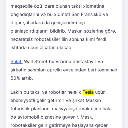
məqsədilə özü idarə olunan taksi xidmətinə
başladıqlarını və bu xidməti San Fransisko və
digər şəhərlərə də genişləndirməyi
planlaşdırdıqlarını bildirib. Maskın sözlərinə görə,
nəzarətsiz robotaksilər ilin sonuna kimi fərdi
istifadə üçün əlçatan olacaq.
Sələfi
Wall Street bu vizionu dəstəkləyir və
şirkətin səhmləri aprelin əvvəlindən bəri təxminən
50% artıb.
Lakin bu taksi və robotlar hələlik
Tesla
üçün
əhəmiyyətli gəlir gətirmir və şirkət Maskın
futuristik planlarını maliyyələşdirmək üçün hələ
də avtomobil biznesinə güvənir. Mask,
robotaksilər gəlir gətirməyə başlayana qədər