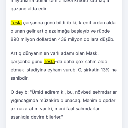
milyonlarla dollar təmiz hava krediti satmaqla
qazanc əldə edir.
Tesla
çərşənbə günü bildirib ki, kreditlərdən əldə
olunan gəlir artıq azalmağa başlayıb və rübdə
890 milyon dollardan 439 milyon dollara düşüb.
Artıq dünyanın ən varlı adamı olan Mask,
çərşənbə günü
Tesla
-da daha çox səhm əldə
etmək istədiyinə eyham vurub. O, şirkətin 13%-nə
sahibdir.
O deyib: "Ümid edirəm ki, bu, növbəti səhmdarlar
yığıncağında müzakirə olunacaq. Mənim o qədər
az nəzarətim var ki, məni fəal səhmdarlar
asanlıqla devirə bilərlər."