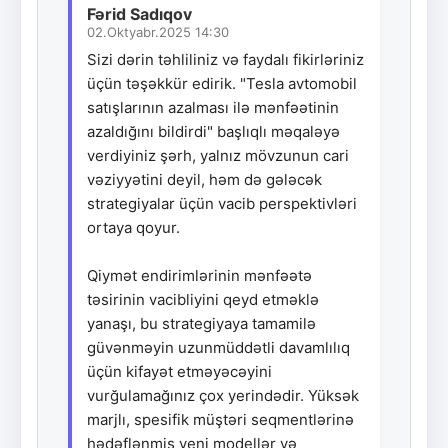
Fərid Sadıqov
02.Oktyabr.2025 14:30
Sizi dərin təhliliniz və faydalı fikirləriniz
üçün təşəkkür edirik. "Tesla avtomobil
satışlarının azalması ilə mənfəətinin
azaldığını bildirdi" başlıqlı məqaləyə
verdiyiniz şərh, yalnız mövzunun cari
vəziyyətini deyil, həm də gələcək
strategiyalar üçün vacib perspektivləri
ortaya qoyur.
Qiymət endirimlərinin mənfəətə
təsirinin vacibliyini qeyd etməklə
yanaşı, bu strategiyaya tamamilə
güvənməyin uzunmüddətli davamlılıq
üçün kifayət etməyəcəyini
vurğulamağınız çox yerindədir. Yüksək
marjlı, spesifik müştəri seqmentlərinə
hədəflənmiş yeni modellər və