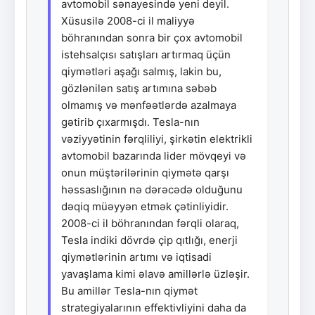
avtomobil sənayesində yeni deyil.
Xüsusilə 2008-ci il maliyyə
böhranından sonra bir çox avtomobil
istehsalçısı satışları artırmaq üçün
qiymətləri aşağı salmış, lakin bu,
gözlənilən satış artımına səbəb
olmamış və mənfəətlərdə azalmaya
gətirib çıxarmışdı. Tesla-nın
vəziyyətinin fərqliliyi, şirkətin elektrikli
avtomobil bazarında lider mövqeyi və
onun müştərilərinin qiymətə qarşı
həssaslığının nə dərəcədə olduğunu
dəqiq müəyyən etmək çətinliyidir.
2008-ci il böhranından fərqli olaraq,
Tesla indiki dövrdə çip qıtlığı, enerji
qiymətlərinin artımı və iqtisadi
yavaşlama kimi əlavə amillərlə üzləşir.
Bu amillər Tesla-nın qiymət
strategiyalarının effektivliyini daha da