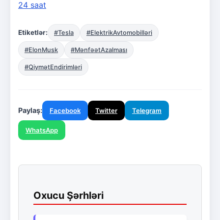
24 saat
Etiketlər:
#Tesla
#ElektrikAvtomobilləri
#ElonMusk
#MənfəətAzalması
#QiymətEndirimləri
Paylaş:
Facebook
Twitter
Telegram
WhatsApp
Oxucu Şərhləri