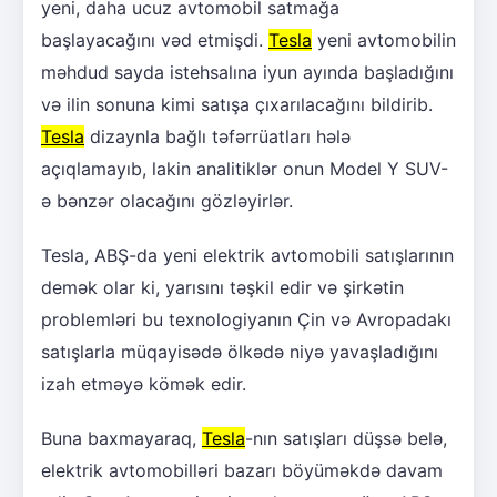
yeni, daha ucuz avtomobil satmağa
başlayacağını vəd etmişdi.
Tesla
yeni avtomobilin
məhdud sayda istehsalına iyun ayında başladığını
və ilin sonuna kimi satışa çıxarılacağını bildirib.
Tesla
dizaynla bağlı təfərrüatları hələ
açıqlamayıb, lakin analitiklər onun Model Y SUV-
ə bənzər olacağını gözləyirlər.
Tesla, ABŞ-da yeni elektrik avtomobili satışlarının
demək olar ki, yarısını təşkil edir və şirkətin
problemləri bu texnologiyanın Çin və Avropadakı
satışlarla müqayisədə ölkədə niyə yavaşladığını
izah etməyə kömək edir.
Buna baxmayaraq,
Tesla
-nın satışları düşsə belə,
elektrik avtomobilləri bazarı böyüməkdə davam