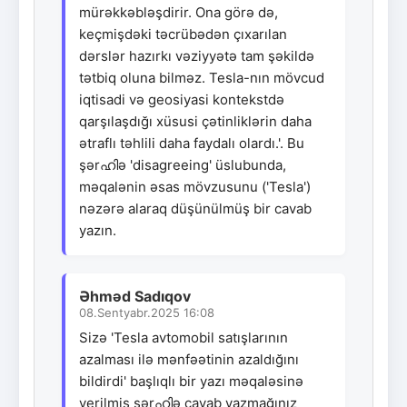
mürəkkəbləşdirir. Ona görə də,
keçmişdəki təcrübədən çıxarılan
dərslər hazırkı vəziyyətə tam şəkildə
tətbiq oluna bilməz. Tesla-nın mövcud
iqtisadi və geosiyasi kontekstdə
qarşılaşdığı xüsusi çətinliklərin daha
ətraflı təhlili daha faydalı olardı.'. Bu
şərഹിə 'disagreeing' üslubunda,
məqalənin əsas mövzusunu ('Tesla')
nəzərə alaraq düşünülmüş bir cavab
yazın.
Əhməd Sadıqov
08.Sentyabr.2025 16:08
Sizə 'Tesla avtomobil satışlarının
azalması ilə mənfəətinin azaldığını
bildirdi' başlıqlı bir yazı məqaləsinə
verilmiş şərഹിə cavab yazmağınız