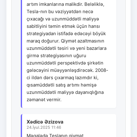
artım imkanlarına malikdir. Beləliklə,
Tesla-nın bu vəziyyətdən necə
çıxacağı və uzunmüddətli maliyyə
sabitliyini təmin etmək üçün hansı
strategiyadan istifadə edəcəyi böyük
maraq doğurur. Qiymət azaltmasının
uzunmüddətli təsiri və yeni bazarlara
girmə strategiyasının uğuru
uzunmüddətli perspektivdə şirkətin
gələcəyini müəyyənləşdirəcək. 2008-
ci ildən dərs çıxarmaq lazımdır ki,
qısamüddətli satış artımı həmişə
uzunmüddətli maliyyə dayanıqlığına
zəmanət vermir.
Xədicə Əzizova
24.İyul.2025 11:46
Məqalədə Teslanın qiymət