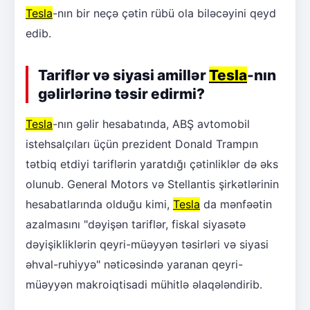
Tesla
-nın bir neçə çətin rübü ola biləcəyini qeyd
edib.
Tariflər və siyasi amillər
Tesla
-nın
gəlirlərinə təsir edirmi?
Tesla
-nın gəlir hesabatında, ABŞ avtomobil
istehsalçıları üçün prezident Donald Trampın
tətbiq etdiyi tariflərin yaratdığı çətinliklər də əks
olunub. General Motors və Stellantis şirkətlərinin
hesabatlarında olduğu kimi,
Tesla
da mənfəətin
azalmasını "dəyişən tariflər, fiskal siyasətə
dəyişikliklərin qeyri-müəyyən təsirləri və siyasi
əhval-ruhiyyə" nəticəsində yaranan qeyri-
müəyyən makroiqtisadi mühitlə əlaqələndirib.