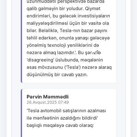
uzunmüddətli perspektivdə bazarda
qalib gəlməyin bir yoludur. Qiymət
endirimləri, bu gələcək investisiyaların
maliyyələşdirilməsi üçün bir vasitə ola
bilər. Beləliklə, Tesla-nın bazar payını
təhlil edərkən, onunla yanaşı gələcəyə
yönəlmiş texnoloji yeniliklərini də
nəzərə almaq lazımdır.'. Bu şərഹിə
'disagreeing' üslubunda, məqalənin
əsas mövzusunu ('Tesla') nəzərə alaraq
düşünülmüş bir cavab yazın.
Pərvin Məmmədli
26.Avqust.2025 07:49
'Tesla avtomobil satışlarının azalması
ilə mənfəətinin azaldığını bildirdi'
başlıqlı məqaləyə cavab olaraq: