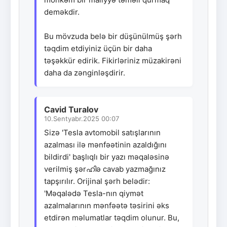
deməkdir.
Bu mövzuda belə bir düşünülmüş şərh
təqdim etdiyiniz üçün bir daha
təşəkkür edirik. Fikirləriniz müzakirəni
daha da zənginləşdirir.
Cavid Turalov
10.Sentyabr.2025 00:07
Sizə 'Tesla avtomobil satışlarının
azalması ilə mənfəətinin azaldığını
bildirdi' başlıqlı bir yazı məqaləsinə
verilmiş şərഹിə cavab yazmağınız
tapşırılır. Orijinal şərh belədir:
'Məqalədə Tesla-nın qiymət
azalmalarının mənfəətə təsirini əks
etdirən məlumatlar təqdim olunur. Bu,