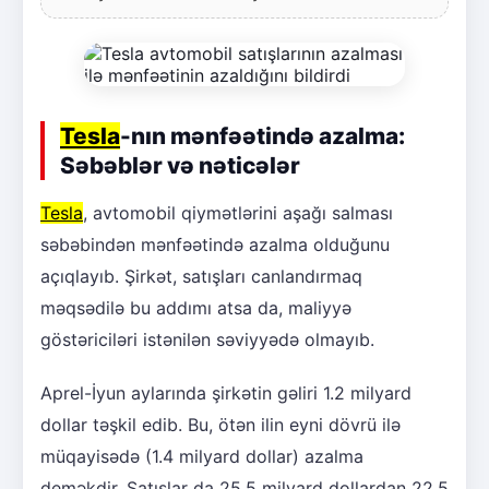
Tesla
-nın mənfəətində azalma:
Səbəblər və nəticələr
Tesla
, avtomobil qiymətlərini aşağı salması
səbəbindən mənfəətində azalma olduğunu
açıqlayıb. Şirkət, satışları canlandırmaq
məqsədilə bu addımı atsa da, maliyyə
göstəriciləri istənilən səviyyədə olmayıb.
Aprel-İyun aylarında şirkətin gəliri 1.2 milyard
dollar təşkil edib. Bu, ötən ilin eyni dövrü ilə
müqayisədə (1.4 milyard dollar) azalma
deməkdir. Satışlar da 25.5 milyard dollardan 22.5