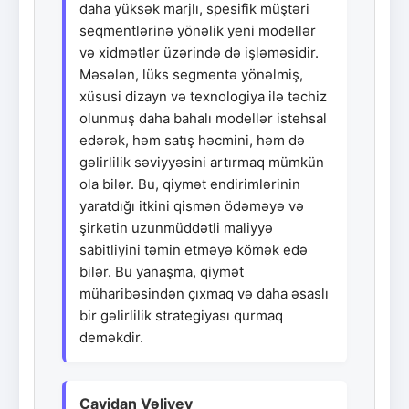
daha yüksək marjlı, spesifik müştəri
seqmentlərinə yönəlik yeni modellər
və xidmətlər üzərində də işləməsidir.
Məsələn, lüks segmentə yönəlmiş,
xüsusi dizayn və texnologiya ilə təchiz
olunmuş daha bahalı modellər istehsal
edərək, həm satış həcmini, həm də
gəlirlilik səviyyəsini artırmaq mümkün
ola bilər. Bu, qiymət endirimlərinin
yaratdığı itkini qismən ödəməyə və
şirkətin uzunmüddətli maliyyə
sabitliyini təmin etməyə kömək edə
bilər. Bu yanaşma, qiymət
müharibəsindən çıxmaq və daha əsaslı
bir gəlirlilik strategiyası qurmaq
deməkdir.
Cavidan Vəliyev