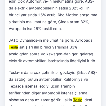
edir. Cox Automotive-in məlumatına görə, ABŞ-
da elektrik avtomobillərinin satışı 2025-ci ilin
birinci yarısında 1,5% artıb. Rho Motion araşdırma
şirkətinin məlumatına görə, Çində artım 32%,
Avropada isə 26% təşkil edib.
JATO Dynamics-in məlumatına görə, Avropada
Tesla
satışları ilin birinci yarısında 33%
azaldıqdan sonra Volkswagen-dən geri qalaraq
elektrik avtomobilləri istehsalında liderliyini itirib.
Tesla-nı daha çox çətinliklər gözləyir. Şirkət ABŞ-
da satdığı bütün avtomobilləri Kaliforniya və
Texasda istehsal etdiyi üçün Trampın
tariflərindən digər avtomobil istehsalçılarına
nisbətən daha az zərər görür. Lakin
Tesla
idxal