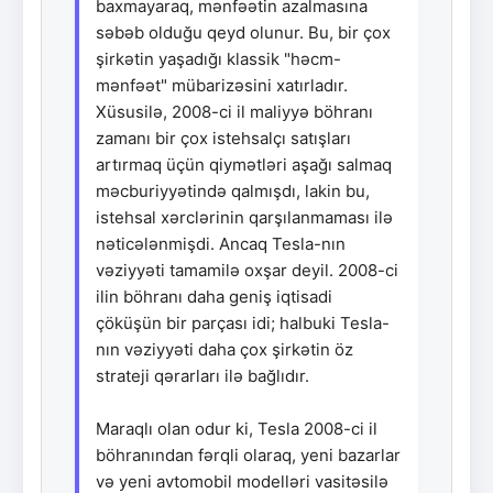
baxmayaraq, mənfəətin azalmasına
səbəb olduğu qeyd olunur. Bu, bir çox
şirkətin yaşadığı klassik "həcm-
mənfəət" mübarizəsini xatırladır.
Xüsusilə, 2008-ci il maliyyə böhranı
zamanı bir çox istehsalçı satışları
artırmaq üçün qiymətləri aşağı salmaq
məcburiyyətində qalmışdı, lakin bu,
istehsal xərclərinin qarşılanmaması ilə
nəticələnmişdi. Ancaq Tesla-nın
vəziyyəti tamamilə oxşar deyil. 2008-ci
ilin böhranı daha geniş iqtisadi
çöküşün bir parçası idi; halbuki Tesla-
nın vəziyyəti daha çox şirkətin öz
strateji qərarları ilə bağlıdır.
Maraqlı olan odur ki, Tesla 2008-ci il
böhranından fərqli olaraq, yeni bazarlar
və yeni avtomobil modelləri vasitəsilə