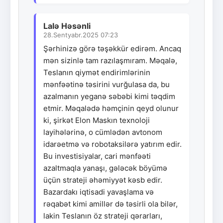
Lalə Həsənli
28.Sentyabr.2025 07:23
Şərhinizə görə təşəkkür edirəm. Ancaq
mən sizinlə tam razılaşmıram. Məqalə,
Teslanın qiymət endirimlərinin
mənfəətinə təsirini vurğulasa da, bu
azalmanın yeganə səbəbi kimi təqdim
etmir. Məqalədə həmçinin qeyd olunur
ki, şirkət Elon Maskın texnoloji
layihələrinə, o cümlədən avtonom
idarəetmə və robotaksilərə yatırım edir.
Bu investisiyalar, cari mənfəəti
azaltmaqla yanaşı, gələcək böyümə
üçün strateji əhəmiyyət kəsb edir.
Bazardakı iqtisadi yavaşlama və
rəqabət kimi amillər də təsirli ola bilər,
lakin Teslanın öz strateji qərarları,