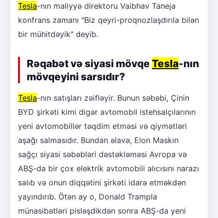
Tesla
-nın maliyyə direktoru Vaibhav Taneja
konfrans zamanı "Biz qeyri-proqnozlaşdırıla bilən
bir mühitdəyik" deyib.
Rəqabət və siyasi mövqe
Tesla
-nın
mövqeyini sarsıdır?
Tesla
-nın satışları zəifləyir. Bunun səbəbi, Çinin
BYD şirkəti kimi digər avtomobil istehsalçılarının
yeni avtomobillər təqdim etməsi və qiymətləri
aşağı salmasıdır. Bundan əlavə, Elon Maskın
sağçı siyasi səbəbləri dəstəkləməsi Avropa və
ABŞ-da bir çox elektrik avtomobili alıcısını narazı
salıb və onun diqqətini şirkəti idarə etməkdən
yayındırıb. Ötən ay o, Donald Trampla
münasibətləri pisləşdikdən sonra ABŞ-da yeni