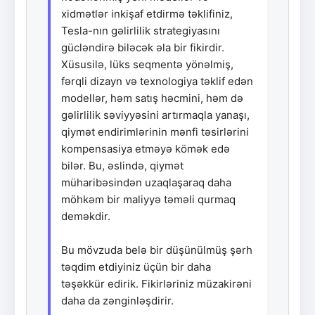
xidmətlər inkişaf etdirmə təklifiniz,
Tesla-nın gəlirlilik strategiyasını
gücləndirə biləcək əla bir fikirdir.
Xüsusilə, lüks seqmentə yönəlmiş,
fərqli dizayn və texnologiya təklif edən
modellər, həm satış həcmini, həm də
gəlirlilik səviyyəsini artırmaqla yanaşı,
qiymət endirimlərinin mənfi təsirlərini
kompensasiya etməyə kömək edə
bilər. Bu, əslində, qiymət
müharibəsindən uzaqlaşaraq daha
möhkəm bir maliyyə təməli qurmaq
deməkdir.
Bu mövzuda belə bir düşünülmüş şərh
təqdim etdiyiniz üçün bir daha
təşəkkür edirik. Fikirləriniz müzakirəni
daha da zənginləşdirir.