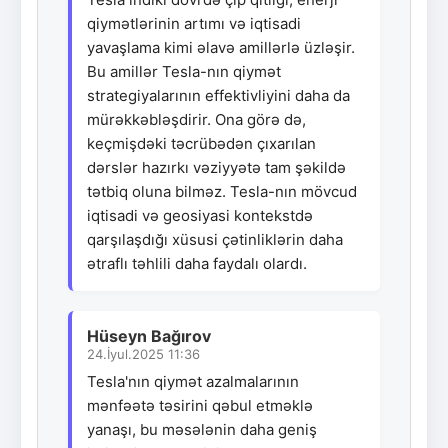
qiymətlərinin artımı və iqtisadi
yavaşlama kimi əlavə amillərlə üzləşir.
Bu amillər Tesla-nın qiymət
strategiyalarının effektivliyini daha da
mürəkkəbləşdirir. Ona görə də,
keçmişdəki təcrübədən çıxarılan
dərslər hazırkı vəziyyətə tam şəkildə
tətbiq oluna bilməz. Tesla-nın mövcud
iqtisadi və geosiyasi kontekstdə
qarşılaşdığı xüsusi çətinliklərin daha
ətraflı təhlili daha faydalı olardı.
Hüseyn Bağırov
24.İyul.2025 11:36
Tesla'nın qiymət azalmalarının
mənfəətə təsirini qəbul etməklə
yanaşı, bu məsələnin daha geniş