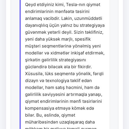
Qeyd etdiyiniz kimi, Tesla-nın qiymət
endirimlərinin mənfəətə təsirini
anlamaq vacibdir. Lakin, uzunmüddətli
dayanıqlılıq üçün yalnız bu strategiyaya
güvənmək yetərli deyil. Sizin təklifiniz,
yəni daha yüksək marjlı, spesifik
müştəri seqmentlərinə yönəlmiş yeni
modellər və xidmətlər inkişaf etdirmək,
şirkətin gəlirlilik strategiyasını
gücləndirə biləcək əla bir fikirdir.
Xüsusilə, lüks seqmentə yönəlik, fərqli
dizayn və texnologiya təklif edən
modellər, həm satış həcmini, həm də
gəlirlilik səviyyəsini artırmaqla yanaşı,
qiymət endirimlərinin mənfi təsirlərini
kompensasiya etməyə kömək edə
bilər. Bu, əslində, qiymət
müharibəsindən uzaqlaşaraq daha
möhkəm bir maliyyə təməli qurmaq