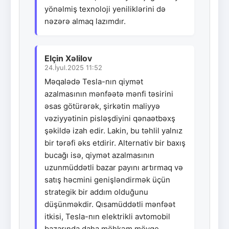
yönəlmiş texnoloji yeniliklərini də
nəzərə almaq lazımdır.
Elçin Xəlilov
24.İyul.2025 11:52
Məqalədə Tesla-nın qiymət
azalmasının mənfəətə mənfi təsirini
əsas götürərək, şirkətin maliyyə
vəziyyətinin pisləşdiyini qənaətbəxş
şəkildə izah edir. Lakin, bu təhlil yalnız
bir tərəfi əks etdirir. Alternativ bir baxış
bucağı isə, qiymət azalmasının
uzunmüddətli bazar payını artırmaq və
satış həcmini genişləndirmək üçün
strategik bir addım olduğunu
düşünməkdir. Qısamüddətli mənfəət
itkisi, Tesla-nın elektrikli avtomobil
bazarında daha möhkəm mövqe