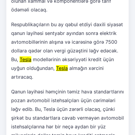
olunan xammal və komponentlərə görə tarif
ödəməli olacaq.
Respublikaçıların bu ay qəbul etdiyi daxili siyasət
qanun layihəsi sentyabr ayından sonra elektrik
avtomobillərinin alışına və icarəsinə görə 7500
dollara qədər olan vergi güzəştini ləğv edəcək.
Bu,
Tesla
modellərinin əksəriyyəti kredit üçün
uyğun olduğundan,
Tesla
almağın xərcini
artıracaq.
Qanun layihəsi həmçinin təmiz hava standartlarını
pozan avtomobil istehsalçıları üçün cərimələri
ləğv edib. Bu, Tesla üçün zərərli olacaq, çünki
şirkət bu standartlara cavab verməyən avtomobil
istehsalçılarına hər bir neçə aydan bir yüz