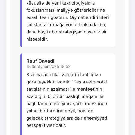
xüsusilə də yeni texnologiyalara
fokuslanması, maliyyə göstəricilərinə
əsaslı təsir göstərir. Qiymət endirimləri
satışları artırmağa yönəlik olsa da, bu,
daha böyük bir strategiyanın yalnız bir
hissəsidir.
Rauf Cavadli
15.Sentyabr.2025 18:52
Sizi maraqlı fikir və dərin təhlilinizə
görə təşəkkür edirik. "Tesla avtomobil
satışlarının azalması ilə mənfəətinin
azaldığını bildirdi" başlıqlı məqalə ilə
bağlı təqdim etdiyiniz şərh, mövzunun
yalnız bir tərəfinə deyil, həm də
gələcək strategiyalara dair əhəmiyyətli
perspektivlər qatır.