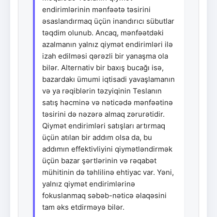
endirimlərinin mənfəətə təsirini
əsaslandırmaq üçün inandırıcı sübutlar
təqdim olunub. Ancaq, mənfəətdəki
azalmanın yalnız qiymət endirimləri ilə
izah edilməsi qərəzli bir yanaşma ola
bilər. Alternativ bir baxış bucağı isə,
bazardakı ümumi iqtisadi yavaşlamanın
və ya rəqiblərin təzyiqinin Teslanın
satış həcminə və nəticədə mənfəətinə
təsirini də nəzərə almaq zərurətidir.
Qiymət endirimləri satışları artırmaq
üçün atılan bir addım olsa da, bu
addımın effektivliyini qiymətləndirmək
üçün bazar şərtlərinin və rəqabət
mühitinin də təhlilinə ehtiyac var. Yəni,
yalnız qiymət endirimlərinə
fokuslanmaq səbəb-nəticə əlaqəsini
tam əks etdirməyə bilər.