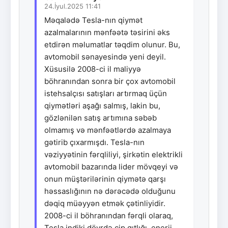
24.İyul.2025 11:41
Məqalədə Tesla-nın qiymət
azalmalarının mənfəətə təsirini əks
etdirən məlumatlar təqdim olunur. Bu,
avtomobil sənayesində yeni deyil.
Xüsusilə 2008-ci il maliyyə
böhranından sonra bir çox avtomobil
istehsalçısı satışları artırmaq üçün
qiymətləri aşağı salmış, lakin bu,
gözlənilən satış artımına səbəb
olmamış və mənfəətlərdə azalmaya
gətirib çıxarmışdı. Tesla-nın
vəziyyətinin fərqliliyi, şirkətin elektrikli
avtomobil bazarında lider mövqeyi və
onun müştərilərinin qiymətə qarşı
həssaslığının nə dərəcədə olduğunu
dəqiq müəyyən etmək çətinliyidir.
2008-ci il böhranından fərqli olaraq,
Tesla indiki dövrdə çip qıtlığı, enerji