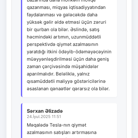
qazanması, miqyas iqtisadiyyatından
faydalanması və gələcəkdə daha
yüksək gəlir əldə etməsi üçün zəruri
bir qurban ola bilər. Əslində, satış
həcmindəki artımın, uzunmüddətli
perspektivdə qiymət azalmasının
yaratdığı itkini ödəyib-ödəməyəcəyinin
müəyyənləşdirilməsi üçün daha geniş
zaman çərçivəsində müşahidələr
aparılmalıdır. Beləliklə, yalnız
qısamüddətli maliyyə göstəricilərinə
əsaslanan qənaətlər qərarsız ola bilər.
Sərxan Əlizadə
24.İyul.2025 11:51
Məqalədə Tesla-nın qiymət
azalmasının satışları artırmasına