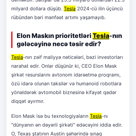
milyard dollara düşüb.
Tesla
2024-cü ilin üçüncü
rübündən bəri mənfəət artımı yaşamayıb.
Elon Maskın prioritetləri
Tesla
-nın
gələcəyinə necə təsir edir?
Tesla
-nın zəif maliyyə nəticələri, bəzi investorları
narahat edir. Onlar düşünür ki, CEO Elon Mask
şirkət resurslarını avtonom idarəetmə proqramı,
özü idarə olunan taksilər və humanoid robotlara
yönəldərək avtomobil biznesinə kifayət qədər
diqqət ayırmır.
Elon Mask isə bu texnologiyaların
Tesla
-nı
"dünyanın ən dəyərli şirkəti" edəcəyini iddia edir.
O, Texas ştatının Austin şəhərində sınaq