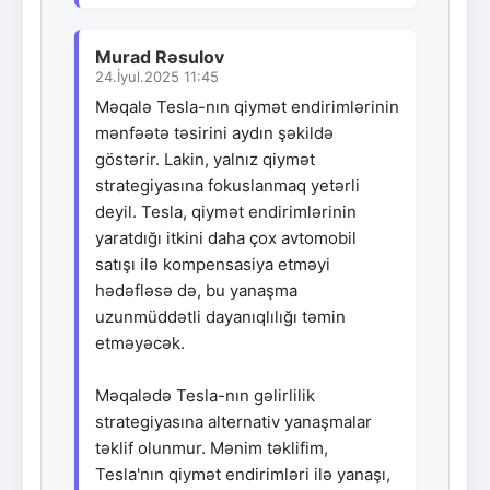
Murad Rəsulov
24.İyul.2025 11:45
Məqalə Tesla-nın qiymət endirimlərinin
mənfəətə təsirini aydın şəkildə
göstərir. Lakin, yalnız qiymət
strategiyasına fokuslanmaq yetərli
deyil. Tesla, qiymət endirimlərinin
yaratdığı itkini daha çox avtomobil
satışı ilə kompensasiya etməyi
hədəfləsə də, bu yanaşma
uzunmüddətli dayanıqlılığı təmin
etməyəcək.
Məqalədə Tesla-nın gəlirlilik
strategiyasına alternativ yanaşmalar
təklif olunmur. Mənim təklifim,
Tesla'nın qiymət endirimləri ilə yanaşı,