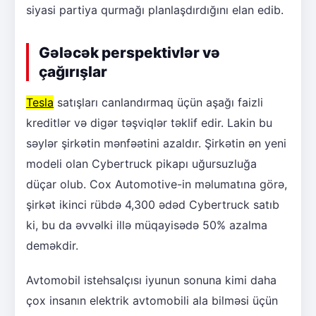
siyasi partiya qurmağı planlaşdırdığını elan edib.
Gələcək perspektivlər və
çağırışlar
Tesla
satışları canlandırmaq üçün aşağı faizli
kreditlər və digər təşviqlər təklif edir. Lakin bu
səylər şirkətin mənfəətini azaldır. Şirkətin ən yeni
modeli olan Cybertruck pikapı uğursuzluğa
düçar olub. Cox Automotive-in məlumatına görə,
şirkət ikinci rübdə 4,300 ədəd Cybertruck satıb
ki, bu da əvvəlki illə müqayisədə 50% azalma
deməkdir.
Avtomobil istehsalçısı iyunun sonuna kimi daha
çox insanın elektrik avtomobili ala bilməsi üçün