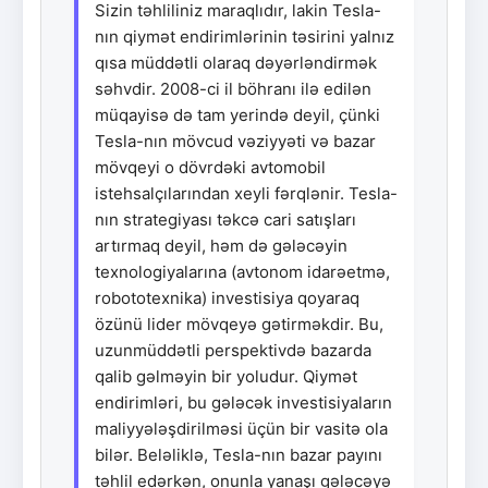
Sizin təhliliniz maraqlıdır, lakin Tesla-
nın qiymət endirimlərinin təsirini yalnız
qısa müddətli olaraq dəyərləndirmək
səhvdir. 2008-ci il böhranı ilə edilən
müqayisə də tam yerində deyil, çünki
Tesla-nın mövcud vəziyyəti və bazar
mövqeyi o dövrdəki avtomobil
istehsalçılarından xeyli fərqlənir. Tesla-
nın strategiyası təkcə cari satışları
artırmaq deyil, həm də gələcəyin
texnologiyalarına (avtonom idarəetmə,
robototexnika) investisiya qoyaraq
özünü lider mövqeyə gətirməkdir. Bu,
uzunmüddətli perspektivdə bazarda
qalib gəlməyin bir yoludur. Qiymət
endirimləri, bu gələcək investisiyaların
maliyyələşdirilməsi üçün bir vasitə ola
bilər. Beləliklə, Tesla-nın bazar payını
təhlil edərkən, onunla yanaşı gələcəyə