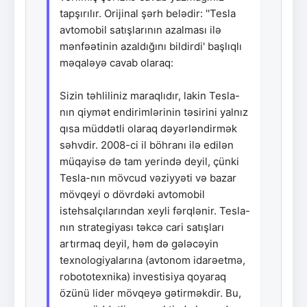
tapşırılır. Orijinal şərh belədir: ''Tesla
avtomobil satışlarının azalması ilə
mənfəətinin azaldığını bildirdi' başlıqlı
məqaləyə cavab olaraq:
Sizin təhliliniz maraqlıdır, lakin Tesla-
nın qiymət endirimlərinin təsirini yalnız
qısa müddətli olaraq dəyərləndirmək
səhvdir. 2008-ci il böhranı ilə edilən
müqayisə də tam yerində deyil, çünki
Tesla-nın mövcud vəziyyəti və bazar
mövqeyi o dövrdəki avtomobil
istehsalçılarından xeyli fərqlənir. Tesla-
nın strategiyası təkcə cari satışları
artırmaq deyil, həm də gələcəyin
texnologiyalarına (avtonom idarəetmə,
robototexnika) investisiya qoyaraq
özünü lider mövqeyə gətirməkdir. Bu,