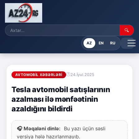
🔍
AZ
EN
RU
24.İyul.2025
AVTOMOBIL XƏBƏRLƏRI
Tesla avtomobil satışlarının
azalması ilə mənfəətinin
azaldığını bildirdi
🎧 Məqaləni dinlə:
Bu yazı üçün səsli
versiya hələ hazırlanmayıb.