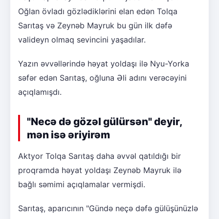
Oğlan övladı gözlədiklərini elan edən Tolqa
Sarıtaş və Zeynəb Mayruk bu gün ilk dəfə
valideyn olmaq sevincini yaşadılar.
Yazın əvvəllərində həyat yoldaşı ilə Nyu-Yorka
səfər edən Sarıtaş, oğluna Əli adını verəcəyini
açıqlamışdı.
"Necə də gözəl gülürsən" deyir,
mən isə əriyirəm
Aktyor Tolqa Sarıtaş daha əvvəl qatıldığı bir
proqramda həyat yoldaşı Zeynəb Mayruk ilə
bağlı səmimi açıqlamalar vermişdi.
Sarıtaş, aparıcının "Gündə neçə dəfə gülüşünüzlə