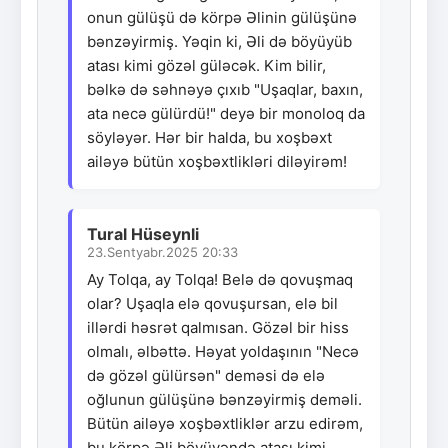
onun gülüşü də körpə Əlinin gülüşünə
bənzəyirmiş. Yəqin ki, Əli də böyüyüb
atası kimi gözəl güləcək. Kim bilir,
bəlkə də səhnəyə çıxıb "Uşaqlar, baxın,
ata necə gülürdü!" deyə bir monoloq da
söyləyər. Hər bir halda, bu xoşbəxt
ailəyə bütün xoşbəxtlikləri diləyirəm!
Tural Hüseynli
23.Sentyabr.2025 20:33
Ay Tolqa, ay Tolqa! Belə də qovuşmaq
olar? Uşaqla elə qovuşursan, elə bil
illərdi həsrət qalmısan. Gözəl bir hiss
olmalı, əlbəttə. Həyat yoldaşının "Necə
də gözəl gülürsən" deməsi də elə
oğlunun gülüşünə bənzəyirmiş deməli.
Bütün ailəyə xoşbəxtliklər arzu edirəm,
bu körpə Əli böyüyəndə atası kimi