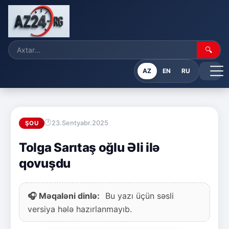
🔍
AZ
EN
RU
23.Sentyabr.2025
ŞOU
Tolga Sarıtaş oğlu Əli ilə
qovuşdu
🎧 Məqaləni dinlə:
Bu yazı üçün səsli
versiya hələ hazırlanmayıb.