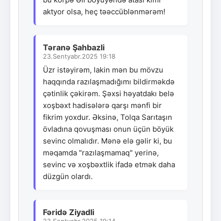
aktyor olsa, heç təəccüblənmərəm!
Təranə Şahbazli
23.Sentyabr.2025 19:18
Üzr istəyirəm, lakin mən bu mövzu
haqqında razılaşmadığımı bildirməkdə
çətinlik çəkirəm. Şəxsi həyatdakı belə
xoşbəxt hadisələrə qarşı mənfi bir
fikrim yoxdur. Əksinə, Tolqa Sarıtaşın
övladına qovuşması onun üçün böyük
sevinc olmalıdır. Mənə elə gəlir ki, bu
məqamda "razılaşmamaq" yerinə,
sevinc və xoşbəxtlik ifadə etmək daha
düzgün olardı.
Fəridə Ziyadli