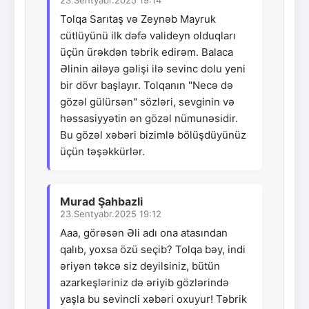
23.Sentyabr.2025 19:14
Tolqa Sarıtaş və Zeynəb Mayruk
cütlüyünü ilk dəfə valideyn olduqları
üçün ürəkdən təbrik edirəm. Balaca
Əlinin ailəyə gəlişi ilə sevinc dolu yeni
bir dövr başlayır. Tolqanın "Necə də
gözəl gülürsən" sözləri, sevginin və
həssasiyyətin ən gözəl nümunəsidir.
Bu gözəl xəbəri bizimlə bölüşdüyünüz
üçün təşəkkürlər.
Murad Şahbazli
23.Sentyabr.2025 19:12
Aaa, görəsən Əli adı ona atasından
qalıb, yoxsa özü seçib? Tolqa bəy, indi
əriyən təkcə siz deyilsiniz, bütün
azarkeşləriniz də əriyib gözlərində
yaşla bu sevincli xəbəri oxuyur! Təbrik