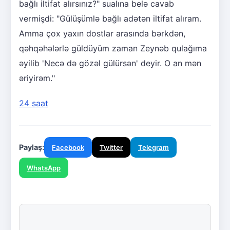
bağlı iltifat alırsınız?" sualına belə cavab
vermişdi: "Gülüşümlə bağlı adətən iltifat alıram.
Amma çox yaxın dostlar arasında bərkdən,
qəhqəhələrlə güldüyüm zaman Zeynəb qulağıma
əyilib 'Necə də gözəl gülürsən' deyir. O an mən
əriyirəm."
24 saat
Paylaş:
Facebook
Twitter
Telegram
WhatsApp