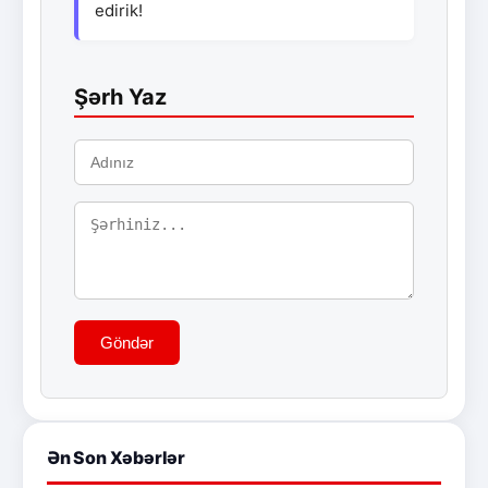
edirik!
Şərh Yaz
Göndər
Ən Son Xəbərlər