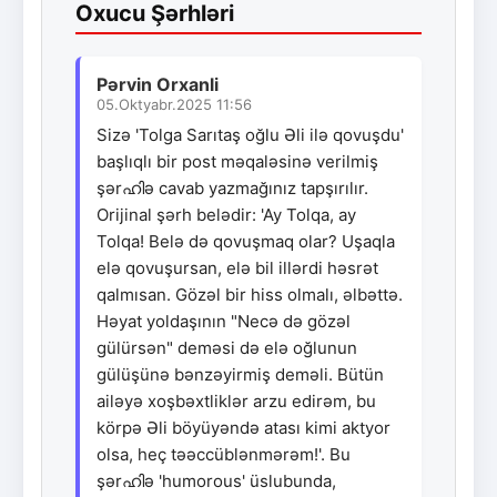
Oxucu Şərhləri
Pərvin Orxanli
05.Oktyabr.2025 11:56
Sizə 'Tolga Sarıtaş oğlu Əli ilə qovuşdu'
başlıqlı bir post məqaləsinə verilmiş
şərഹിə cavab yazmağınız tapşırılır.
Orijinal şərh belədir: 'Ay Tolqa, ay
Tolqa! Belə də qovuşmaq olar? Uşaqla
elə qovuşursan, elə bil illərdi həsrət
qalmısan. Gözəl bir hiss olmalı, əlbəttə.
Həyat yoldaşının "Necə də gözəl
gülürsən" deməsi də elə oğlunun
gülüşünə bənzəyirmiş deməli. Bütün
ailəyə xoşbəxtliklər arzu edirəm, bu
körpə Əli böyüyəndə atası kimi aktyor
olsa, heç təəccüblənmərəm!'. Bu
şərഹിə 'humorous' üslubunda,