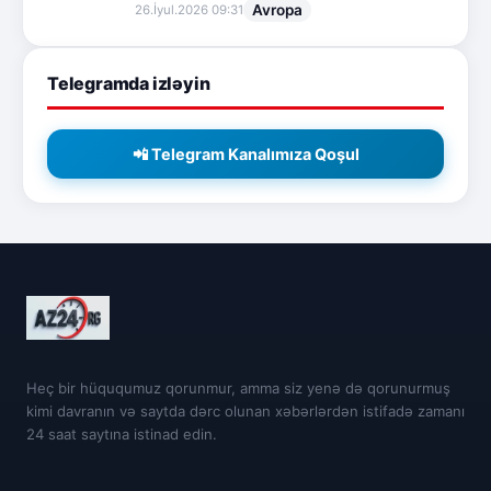
Avropa
26.İyul.2026 09:31
Telegramda izləyin
📲 Telegram Kanalımıza Qoşul
Heç bir hüququmuz qorunmur, amma siz yenə də qorunurmuş
kimi davranın və saytda dərc olunan xəbərlərdən istifadə zamanı
24 saat saytına istinad edin.