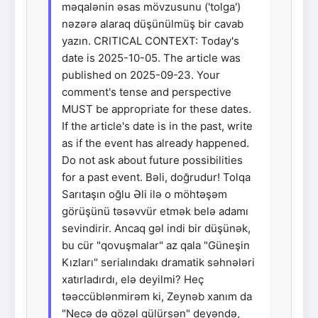
məqalənin əsas mövzusunu ('tolga')
nəzərə alaraq düşünülmüş bir cavab
yazın. CRITICAL CONTEXT: Today's
date is 2025-10-05. The article was
published on 2025-09-23. Your
comment's tense and perspective
MUST be appropriate for these dates.
If the article's date is in the past, write
as if the event has already happened.
Do not ask about future possibilities
for a past event. Bəli, doğrudur! Tolqa
Sarıtaşın oğlu Əli ilə o möhtəşəm
görüşünü təsəvvür etmək belə adamı
sevindirir. Ancaq gəl indi bir düşünək,
bu cür "qovuşmalar" az qala "Güneşin
Kızları" serialındakı dramatik səhnələri
xatırladırdı, elə deyilmi? Heç
təəccüblənmirəm ki, Zeynəb xanım da
"Necə də gözəl gülürsən" deyəndə,