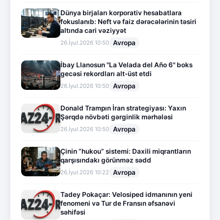
Dünya birjaları korporativ hesabatlara
fokuslanıb: Neft və faiz dərəcələrinin təsiri
altında cari vəziyyət
Avropa
26.İyul.2026 10:50
İbay Llanosun "La Velada del Año 6" boks
gecəsi rekordları alt-üst etdi
Avropa
26.İyul.2026 10:50
Donald Trampın İran strategiyası: Yaxın
Şərqdə növbəti gərginlik mərhələsi
Avropa
26.İyul.2026 10:50
Çinin “hukou” sistemi: Daxili miqrantların
qarşısındakı görünməz sədd
Avropa
26.İyul.2026 10:22
Tadey Pokaçar: Velosiped idmanının yeni
fenomeni və Tur de Fransın əfsanəvi
səhifəsi