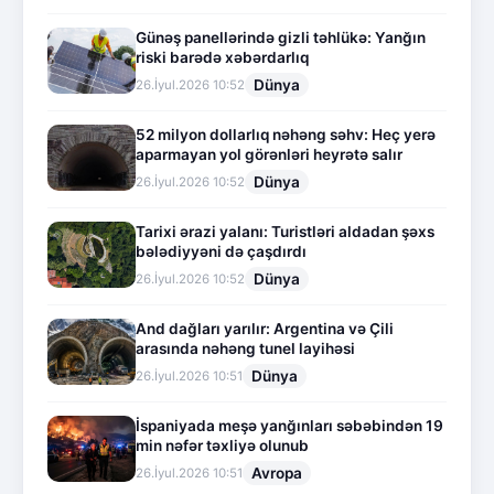
Günəş panellərində gizli təhlükə: Yanğın
riski barədə xəbərdarlıq
Dünya
26.İyul.2026 10:52
52 milyon dollarlıq nəhəng səhv: Heç yerə
aparmayan yol görənləri heyrətə salır
Dünya
26.İyul.2026 10:52
Tarixi ərazi yalanı: Turistləri aldadan şəxs
bələdiyyəni də çaşdırdı
Dünya
26.İyul.2026 10:52
And dağları yarılır: Argentina və Çili
arasında nəhəng tunel layihəsi
Dünya
26.İyul.2026 10:51
İspaniyada meşə yanğınları səbəbindən 19
min nəfər təxliyə olunub
Avropa
26.İyul.2026 10:51