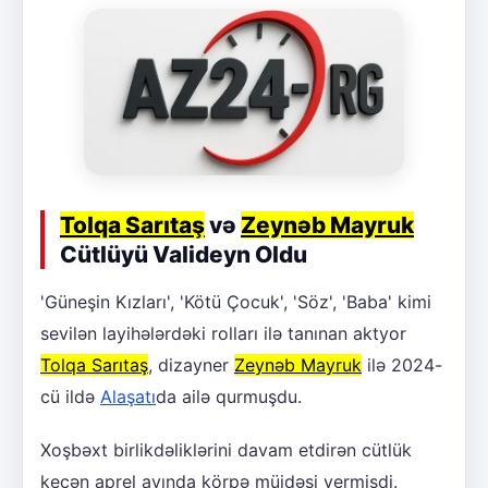
Tolqa Sarıtaş
və
Zeynəb Mayruk
Cütlüyü Valideyn Oldu
'Güneşin Kızları', 'Kötü Çocuk', 'Söz', 'Baba' kimi
sevilən layihələrdəki rolları ilə tanınan aktyor
Tolqa Sarıtaş
, dizayner
Zeynəb Mayruk
ilə 2024-
cü ildə
Alaşatı
da ailə qurmuşdu.
Xoşbəxt birlikdəliklərini davam etdirən cütlük
keçən aprel ayında körpə müjdəsi vermişdi.