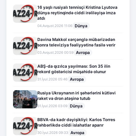
16 yaşlı rusiyalı tennisçi Kristina Lyutova
dünya reytinqində ciddi irəliləyişə imza
atdı
Dünya
04.Avqust.2026 11:06
Davina Makkol xərçənglə mübarizədən
sonra televiziya fəaliyyətinə fasilə verir
Avropa
03.Avqust.2026 00:59
ABŞ-da qızılca yayılması: Son 35 ilin
rekord göstəricisi müşahidə olunur
Avropa
31.İyul.2026 05:46
Rusiya Ukraynanın iri şəhərlərini kütləvi
raket və dron atəşinə tutub
Dünya
31.İyul.2026 03:09
BBVA-da kadr dəyişikliyi: Karlos Torres
rəhbərlikdə ciddi islahatlar aparır
Avropa
30.İyul.2026 09:33