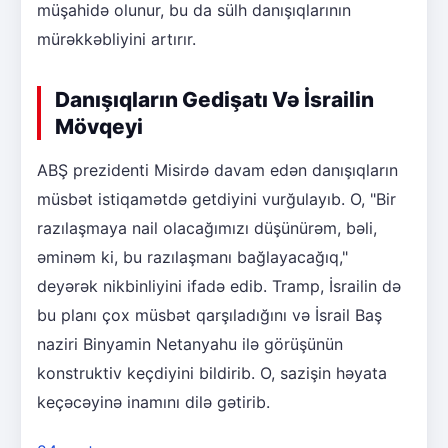
müşahidə olunur, bu da sülh danışıqlarının
mürəkkəbliyini artırır.
Danışıqların Gedişatı Və İsrailin
Mövqeyi
ABŞ prezidenti Misirdə davam edən danışıqların
müsbət istiqamətdə getdiyini vurğulayıb. O, "Bir
razılaşmaya nail olacağımızı düşünürəm, bəli,
əminəm ki, bu razılaşmanı bağlayacağıq,"
deyərək nikbinliyini ifadə edib. Tramp, İsrailin də
bu planı çox müsbət qarşıladığını və İsrail Baş
naziri Binyamin Netanyahu ilə görüşünün
konstruktiv keçdiyini bildirib. O, sazişin həyata
keçəcəyinə inamını dilə gətirib.