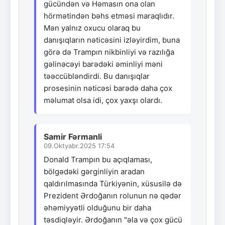
gücündən və Həmasın ona olan
hörmətindən bəhs etməsi maraqlıdır.
Mən yalnız oxucu olaraq bu
danışıqların nəticəsini izləyirdim, buna
görə də Trampın nikbinliyi və razılığa
gəlinəcəyi barədəki əminliyi məni
təəccübləndirdi. Bu danışıqlar
prosesinin nəticəsi barədə daha çox
məlumat olsa idi, çox yaxşı olardı.
Samir Fərmanli
09.Oktyabr.2025 17:54
Donald Trampın bu açıqlaması,
bölgədəki gərginliyin aradan
qaldırılmasında Türkiyənin, xüsusilə də
Prezident Ərdoğanın rolunun nə qədər
əhəmiyyətli olduğunu bir daha
təsdiqləyir. Ərdoğanın "əla və çox gücü