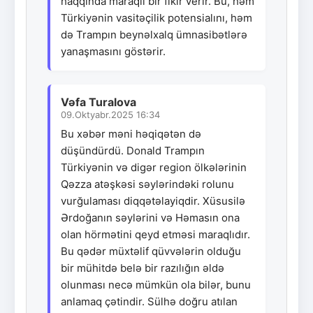
haqqında maraqlı bir fikir verir. Bu, həm
Türkiyənin vasitəçilik potensialını, həm
də Trampın beynəlxalq ümnasibətlərə
yanaşmasını göstərir.
Vəfa Turalova
09.Oktyabr.2025 16:34
Bu xəbər məni həqiqətən də
düşündürdü. Donald Trampın
Türkiyənin və digər region ölkələrinin
Qəzza atəşkəsi səylərindəki rolunu
vurğulaması diqqətəlayiqdir. Xüsusilə
Ərdoğanın səylərini və Həmasın ona
olan hörmətini qeyd etməsi maraqlıdır.
Bu qədər müxtəlif qüvvələrin olduğu
bir mühitdə belə bir razılığın əldə
olunması necə mümkün ola bilər, bunu
anlamaq çətindir. Sülhə doğru atılan