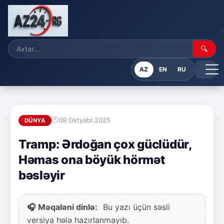
🔍
AZ
EN
RU
09.Oktyabr.2025
DÜNYA
Tramp: Ərdoğan çox güclüdür,
Həmas ona böyük hörmət
bəsləyir
🎧 Məqaləni dinlə:
Bu yazı üçün səsli
versiya hələ hazırlanmayıb.