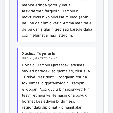
mənbələrində gördüyümüz
təsvirlərdən fərqlidir. Trampın bu
mövzudakı nikbinliyi isə münaqişənin
həllinə dair ümid verir. Amma mən hələ
də bu danışıqların gedişatı barədə daha
çox məlumat almaq istərdim.
Xədicə Teymurlu
09.Oktyabr.2025 17:24
Donald Trampın Qəzzadakı atəşkəs
səyləri barədəki açıqlamaları, xüsusilə
Türkiyə Prezidenti Ərdoğanın roluna
toxunması diqqətəlayiqdir. Trampın
Ərdoğanı "çox güclü bir şəxsiyyət" kimi
təsvir etməsi və Həmasın ona böyük
hörmət bəslədiyini bildirməsi,
regiondakı diplomatik dinamikalar