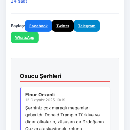
24 saat
Paylaş:
Facebook
Twitter
Telegram
WhatsApp
Oxucu Şərhləri
Elnur Orxanli
12.Oktyabr.2025 19:19
Şərhiniz çox maraqlı məqamları
qabartdı. Donald Trampın Türkiyə və
digər ölkələrin, xüsusən də Ərdoğanın
Qəzza atəşkəsindəki rolunu