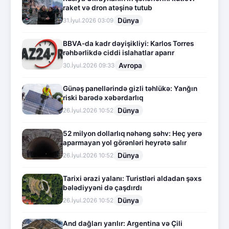
raket və dron atəşinə tutub
Dünya
31.İyul.2026 03:09
BBVA-da kadr dəyişikliyi: Karlos Torres
rəhbərlikdə ciddi islahatlar aparır
Avropa
30.İyul.2026 09:33
Günəş panellərində gizli təhlükə: Yanğın
riski barədə xəbərdarlıq
Dünya
26.İyul.2026 10:52
52 milyon dollarlıq nəhəng səhv: Heç yerə
aparmayan yol görənləri heyrətə salır
Dünya
26.İyul.2026 10:52
Tarixi ərazi yalanı: Turistləri aldadan şəxs
bələdiyyəni də çaşdırdı
Dünya
26.İyul.2026 10:52
And dağları yarılır: Argentina və Çili