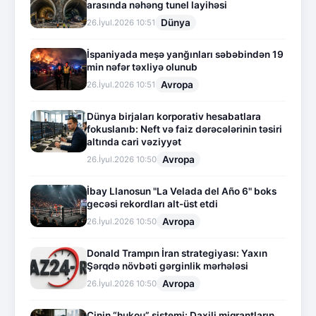
arasında nəhəng tunel layihəsi
Dünya
26.İyul.2026 10:51
İspaniyada meşə yanğınları səbəbindən 19
min nəfər təxliyə olunub
Avropa
26.İyul.2026 10:51
Dünya birjaları korporativ hesabatlara
fokuslanıb: Neft və faiz dərəcələrinin təsiri
altında cari vəziyyət
Avropa
26.İyul.2026 10:50
İbay Llanosun "La Velada del Año 6" boks
gecəsi rekordları alt-üst etdi
Avropa
26.İyul.2026 10:50
Donald Trampın İran strategiyası: Yaxın
Şərqdə növbəti gərginlik mərhələsi
Avropa
26.İyul.2026 10:50
Çinin “hukou” sistemi: Daxili miqrantların