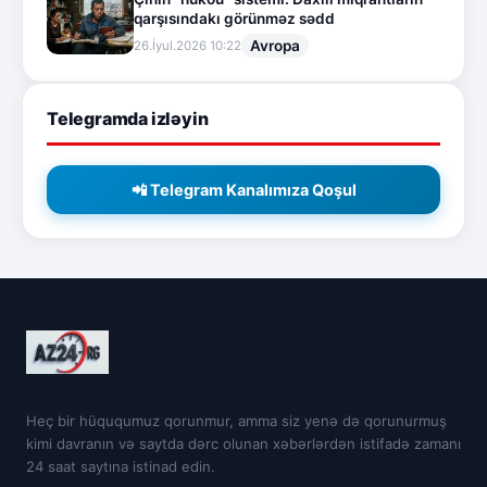
qarşısındakı görünməz sədd
Avropa
26.İyul.2026 10:22
Telegramda izləyin
📲 Telegram Kanalımıza Qoşul
Heç bir hüququmuz qorunmur, amma siz yenə də qorunurmuş
kimi davranın və saytda dərc olunan xəbərlərdən istifadə zamanı
24 saat saytına istinad edin.