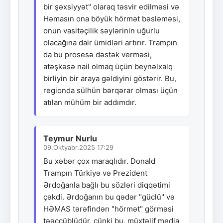
bir şəxsiyyət" olaraq təsvir edilməsi və
Həmasın ona böyük hörmət bəsləməsi,
onun vasitəçilik səylərinin uğurlu
olacağına dair ümidləri artırır. Trampın
da bu prosesə dəstək verməsi,
atəşkəsə nail olmaq üçün beynəlxalq
birliyin bir araya gəldiyini göstərir. Bu,
regionda sülhün bərqərar olması üçün
atılan mühüm bir addımdır.
Teymur Nurlu
09.Oktyabr.2025 17:29
Bu xəbər çox maraqlıdır. Donald
Trampın Türkiyə və Prezident
Ərdoğanla bağlı bu sözləri diqqətimi
çəkdi. Ərdoğanın bu qədər "güclü" və
HƏMAS tərəfindən "hörmət" görməsi
təəccüblüdür, çünki bu, müxtəlif media