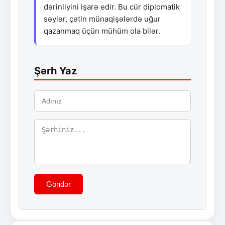
dərinliyini işarə edir. Bu cür diplomatik
səylər, çətin münaqişələrdə uğur
qazanmaq üçün mühüm ola bilər.
Şərh Yaz
Göndər