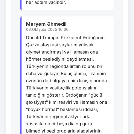
hər addım vacibdir.
Məryəm Əhmədli
09.Oktyabr.2025 16:30
Donald Trampın Prezident Ərdoğanın
Qəzza atəşkəsi səylərini yüksək
qiymətləndirməsi və Həmasın ona
hörmət bəslədiyini qeyd etməsi,
Türkiyənin regionda artan rolunu bir
daha vurğulayır. Bu açıqlama, Trampın
özünün də bölgəyə dair danışıqlarında
Türkiyənin vasitəçilik potensialını
tanıdığını göstərir. Ərdoğanın "güclü
şəxsiyyət" kimi təsviri və Həmasın ona
"böyük hörmət" bəsləməsi iddiası,
Türkiyənin regional aktyorlarla,
xüsusilə də birbaşa dialoq qura
bilmədiyi bəzi qruplarla əlaqələrinin