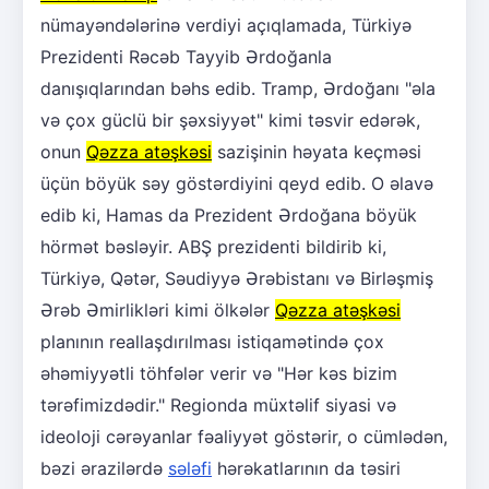
nümayəndələrinə verdiyi açıqlamada, Türkiyə
Prezidenti Rəcəb Tayyib Ərdoğanla
danışıqlarından bəhs edib. Tramp, Ərdoğanı "əla
və çox güclü bir şəxsiyyət" kimi təsvir edərək,
onun
Qəzza atəşkəsi
sazişinin həyata keçməsi
üçün böyük səy göstərdiyini qeyd edib. O əlavə
edib ki, Hamas da Prezident Ərdoğana böyük
hörmət bəsləyir. ABŞ prezidenti bildirib ki,
Türkiyə, Qətər, Səudiyyə Ərəbistanı və Birləşmiş
Ərəb Əmirlikləri kimi ölkələr
Qəzza atəşkəsi
planının reallaşdırılması istiqamətində çox
əhəmiyyətli töhfələr verir və "Hər kəs bizim
tərəfimizdədir." Regionda müxtəlif siyasi və
ideoloji cərəyanlar fəaliyyət göstərir, o cümlədən,
bəzi ərazilərdə
sələfi
hərəkatlarının da təsiri