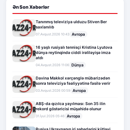
Ən Son Xəbərlər
Tanınmış televiziya ulduzu Stiven Ber
saxlanılıb
Avropa
07.Avqust.2026 10:43
16 yaşlı rusiyalı tennisçi Kristina Lyutova
dünya reytinqində ciddi irəliləyişə imza
atdı
Dünya
04.Avqust.2026 11:06
Davina Makkol xərçənglə mübarizədən
sonra televiziya fəaliyyətinə fasilə verir
Avropa
03.Avqust.2026 00:59
ABŞ-da qızılca yayılması: Son 35 ilin
rekord göstəricisi müşahidə olunur
Avropa
31.İyul.2026 05:46
Rusiya Ukraynanın iri şəhərlərini kütləvi