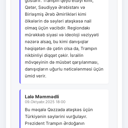
göstərir. Trampın qeyd etdiyi kimi,
Qətər, Səudiyyə Ərəbistanı və
Birləşmiş Ərəb Əmirlikləri kimi
ölkələrin də səyləri atəşkəsə nail
olmaq üçün vacibdir. Regiondakı
mürəkkəb siyasi və ideoloji vəziyyəti
nəzərə alsaq, bu kimi danışıqlar
həqiqətən də çətin olsa da, Trampın
nikbinliyi diqqət çəkir. İsrailin
mövqeyinin də müsbət qarşılanması,
danışıqların uğurlu nəticələnməsi üçün
ümid verir.
Lalə Məmmədli
09.Oktyabr.2025 18:00
Bu məqalə Qəzzada atəşkəs üçün
Türkiyənin səylərini vurğulayır.
Prezident Trampın Ərdoğanın