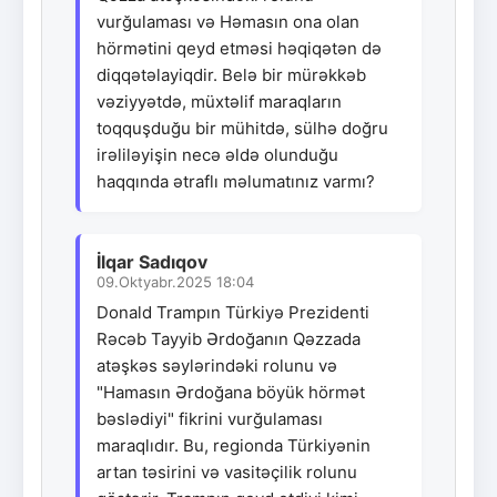
vurğulaması və Həmasın ona olan
hörmətini qeyd etməsi həqiqətən də
diqqətəlayiqdir. Belə bir mürəkkəb
vəziyyətdə, müxtəlif maraqların
toqquşduğu bir mühitdə, sülhə doğru
irəliləyişin necə əldə olunduğu
haqqında ətraflı məlumatınız varmı?
İlqar Sadıqov
09.Oktyabr.2025 18:04
Donald Trampın Türkiyə Prezidenti
Rəcəb Tayyib Ərdoğanın Qəzzada
atəşkəs səylərindəki rolunu və
"Hamasın Ərdoğana böyük hörmət
bəslədiyi" fikrini vurğulaması
maraqlıdır. Bu, regionda Türkiyənin
artan təsirini və vasitəçilik rolunu