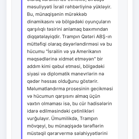
məsuliyyəti İsrail rəhbərliyinə yükləyir.
Bu, münaqişənin mürəkkəb
dinamikasını və bölgədəki oyunçuların
qarşılıqlı təsirini anlamaq baxımından
diqqətəlayiqdir. Trampın Qətəri ABŞ-ın
müttəfiqi olaraq dəyərləndirməsi və bu
hücumu "İsrailin və ya Amerikanın
məqsədlərinə xidmət etməyən" bir
addım kimi qəbul etməsi, bölgədəki
siyasi və diplomatik manevrlərin nə
qədər həssas olduğunu göstərir.
Məlumatlandırma prosesinin gecikməsi
və hücumun qarşısını almaq üçün
vaxtın olmaması isə, bu cür hadisələrin
idarə edilməsindəki çətinlikləri
vurğulayır. Ümumilikdə, Trampın
mövqeyi, bu münaqişədə tərəflərin
müstəqil qərarvermə səlahiyyətlərini