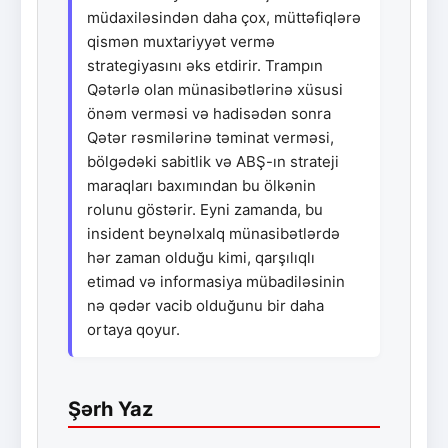
müdaxiləsindən daha çox, müttəfiqlərə
qismən muxtariyyət vermə
strategiyasını əks etdirir. Trampın
Qətərlə olan münasibətlərinə xüsusi
önəm verməsi və hadisədən sonra
Qətər rəsmilərinə təminat verməsi,
bölgədəki sabitlik və ABŞ-ın strateji
maraqları baxımından bu ölkənin
rolunu göstərir. Eyni zamanda, bu
insident beynəlxalq münasibətlərdə
hər zaman olduğu kimi, qarşılıqlı
etimad və informasiya mübadiləsinin
nə qədər vacib olduğunu bir daha
ortaya qoyur.
Şərh Yaz