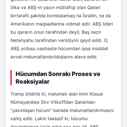
ölkə və ABŞ-ın yaxın müttəfiqi olan Qətəri
birtərəfli şəkildə bombalamaq nə İsrailin, nə də
Amerikanın məqsədlərinə xidmət edir. ABŞ lideri
bu qərarın onun tərəfindən deyil, Baş nazir
Netanyahu tərəfindən verildiyini qeyd edib. O,
ABŞ ordusu vasitəsilə hücumdan qısa müddət
əvvəl məlumatlandırıldıqlarını əlavə edib.
Hücumdan Sonrakı Proses və
Reaksiyalar
Tramp bildirib ki, məlumatı alan kimi Xüsusi
Nümayəndəsi Stiv Vitkoffdan Qatarlıları
"yaxınlaşan hücum" barədə məlumatlandırmasını
xahiş edib. Lakin təəssüf ki, hücumu
dayandırmaq üçün artıq çox gec idi. ABŞ