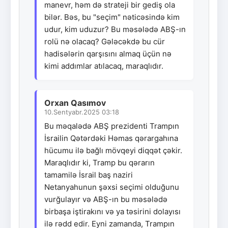
manevr, həm də strateji bir gediş ola
bilər. Bəs, bu "seçim" nəticəsində kim
udur, kim uduzur? Bu məsələdə ABŞ-ın
rolü nə olacaq? Gələcəkdə bu cür
hadisələrin qarşısını almaq üçün nə
kimi addımlar atılacaq, maraqlıdır.
Orxan Qasımov
10.Sentyabr.2025 03:18
Bu məqalədə ABŞ prezidenti Trampın
İsrailin Qətərdəki Həmas qərargahına
hücumu ilə bağlı mövqeyi diqqət çəkir.
Maraqlıdır ki, Tramp bu qərarın
tamamilə İsrail baş naziri
Netanyahunun şəxsi seçimi olduğunu
vurğulayır və ABŞ-ın bu məsələdə
birbaşa iştirakını və ya təsirini dolayısı
ilə rədd edir. Eyni zamanda, Trampın