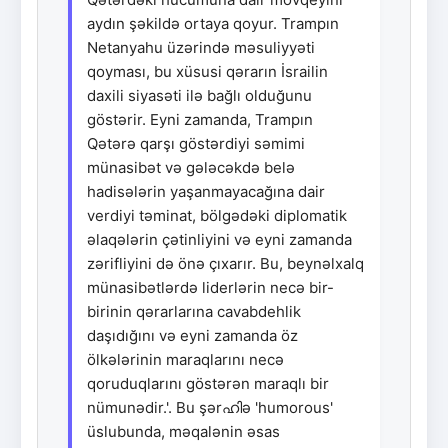
aydın şəkildə ortaya qoyur. Trampın
Netanyahu üzərində məsuliyyəti
qoyması, bu xüsusi qərarın İsrailin
daxili siyasəti ilə bağlı olduğunu
göstərir. Eyni zamanda, Trampın
Qətərə qarşı göstərdiyi səmimi
münasibət və gələcəkdə belə
hadisələrin yaşanmayacağına dair
verdiyi təminat, bölgədəki diplomatik
əlaqələrin çətinliyini və eyni zamanda
zərifliyini də önə çıxarır. Bu, beynəlxalq
münasibətlərdə liderlərin necə bir-
birinin qərarlarına cavabdehlik
daşıdığını və eyni zamanda öz
ölkələrinin maraqlarını necə
qoruduqlarını göstərən maraqlı bir
nümunədir.'. Bu şərഹിə 'humorous'
üslubunda, məqalənin əsas