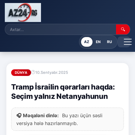
🔍
AZ
EN
RU
10.Sentyabr.2025
DÜNYA
Tramp İsrailin qərarları haqda:
Seçim yalnız Netanyahunun
🎧 Məqaləni dinlə:
Bu yazı üçün səsli
versiya hələ hazırlanmayıb.