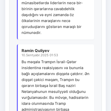
münasibətlərdə liderlərin necə bir-
birinin qərarlarına cavabdehlik
daşıdığını və eyni zamanda öz
ölkələrinin maraqlarını necə
qoruduqlarını göstərən maraqlı bir
nümunədir.
Ramin Quliyev
10.Sentyabr.2025 01:53
Bu məqalə Trampın İsrail-Qətər
insidentinə reaksiyasını və bununla
bağlı açıqlamalarını diqqətə çatdırır. Ən
diqqət çəkici məqam, Trampın bu
qərarın birbaşa İsrail Baş naziri
Netanyahunun məsuliyyəti olduğunu
vurğulamasıdır. Bu mövqe, hadisələrin
idarə olunmasında Tramp
administrasiyasının birbaşa