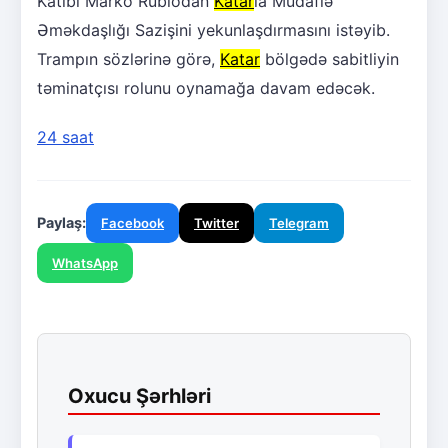
Katibi Marko Rubiodan
Katar
la Müdafiə
Əməkdaşlığı Sazişini yekunlaşdırmasını istəyib.
Trampın sözlərinə görə,
Katar
bölgədə sabitliyin
təminatçısı rolunu oynamağa davam edəcək.
24 saat
Paylaş:
Facebook
Twitter
Telegram
WhatsApp
Oxucu Şərhləri