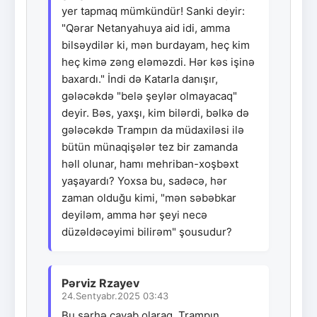
yer tapmaq mümkündür! Sanki deyir:
"Qərar Netanyahuya aid idi, amma
bilsəydilər ki, mən burdayam, heç kim
heç kimə zəng eləməzdi. Hər kəs işinə
baxardı." İndi də Katarla danışır,
gələcəkdə "belə şeylər olmayacaq"
deyir. Bəs, yaxşı, kim bilərdi, bəlkə də
gələcəkdə Trampın da müdaxiləsi ilə
bütün münaqişələr tez bir zamanda
həll olunar, hamı mehriban-xoşbəxt
yaşayardı? Yoxsa bu, sadəcə, hər
zaman olduğu kimi, "mən səbəbkar
deyiləm, amma hər şeyi necə
düzəldəcəyimi bilirəm" şousudur?
Pərviz Rzayev
24.Sentyabr.2025 03:43
Bu şərhə cavab olaraq, Trampın