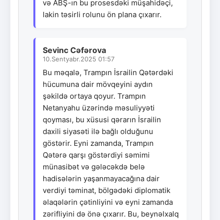
və ABŞ-ın bu prosesdəki müşahidəçi,
lakin təsirli rolunu ön plana çıxarır.
Sevinc Cəfərova
10.Sentyabr.2025 01:57
Bu məqalə, Trampın İsrailin Qətərdəki
hücumuna dair mövqeyini aydın
şəkildə ortaya qoyur. Trampın
Netanyahu üzərində məsuliyyəti
qoyması, bu xüsusi qərarın İsrailin
daxili siyasəti ilə bağlı olduğunu
göstərir. Eyni zamanda, Trampın
Qətərə qarşı göstərdiyi səmimi
münasibət və gələcəkdə belə
hadisələrin yaşanmayacağına dair
verdiyi təminat, bölgədəki diplomatik
əlaqələrin çətinliyini və eyni zamanda
zərifliyini də önə çıxarır. Bu, beynəlxalq