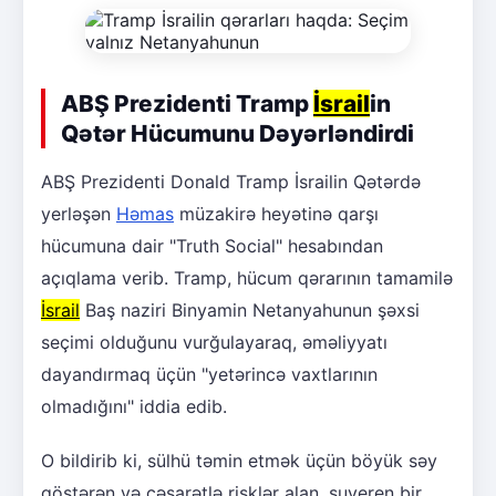
ABŞ Prezidenti Tramp
İsrail
in
Qətər Hücumunu Dəyərləndirdi
ABŞ Prezidenti Donald Tramp İsrailin Qətərdə
yerləşən
Həmas
müzakirə heyətinə qarşı
hücumuna dair "Truth Social" hesabından
açıqlama verib. Tramp, hücum qərarının tamamilə
İsrail
Baş naziri Binyamin Netanyahunun şəxsi
seçimi olduğunu vurğulayaraq, əməliyyatı
dayandırmaq üçün "yetərincə vaxtlarının
olmadığını" iddia edib.
O bildirib ki, sülhü təmin etmək üçün böyük səy
göstərən və cəsarətlə risklər alan, suveren bir