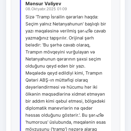
Mənsur Vəliyev
08.Oktyabr.2025 01:09
Sizə 'Tramp İsrailin qərarları haqda:
Seçim yalnız Netanyahunun' başlıqlı bir
yazı məqaləsinə verilmiş şərഹിə cavab
yazmağınız tapşırılır. Orijinal şərh
belədir: 'Bu şərhə cavab olaraq,
Trampın mövqeyini vurğulayan və
Netanyahunun qərarının şəxsi seçim
olduğunu qeyd edən bir yazı.
Məqalədə qeyd edildiyi kimi, Trampın
Qətəri ABŞ-ın müttəfiqi olaraq
dəyərləndirməsi və hücumu hər iki
ölkənin məqsədlərinə xidmət etməyən
bir addım kimi qəbul etməsi, bölgədəki
diplomatik manevrlərin nə qədər
həssas olduğunu göstərir.'. Bu şərഹിə
'humorous' üslubunda, məqalənin əsas
mövzusunu ('tramp') nəzərə alaraq