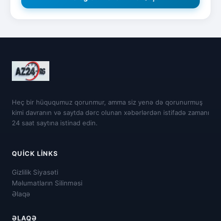
Heç bir hüququmuz qorunmur, amma siz yenə də qorunurmuş
kimi davranın və saytda dərc olunan xəbərlərdən istifadə zamanı
24 saat saytına istinad edin.
QUICK LINKS
Gizlilik Siyasəti
Məlumatların Silinməsi
Əlaqə
ƏLAQƏ