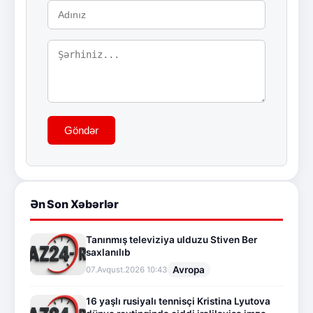
Göndər
Ən Son Xəbərlər
Tanınmış televiziya ulduzu Stiven Ber
saxlanılıb
Avropa
07.Avqust.2026 10:43
16 yaşlı rusiyalı tennisçi Kristina Lyutova