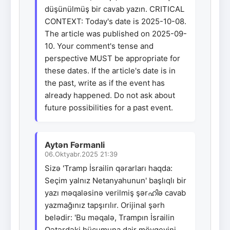
düşünülmüş bir cavab yazın. CRITICAL
CONTEXT: Today's date is 2025-10-08.
The article was published on 2025-09-
10. Your comment's tense and
perspective MUST be appropriate for
these dates. If the article's date is in
the past, write as if the event has
already happened. Do not ask about
future possibilities for a past event.
Aytən Fərmanli
06.Oktyabr.2025 21:39
Sizə 'Tramp İsrailin qərarları haqda:
Seçim yalnız Netanyahunun' başlıqlı bir
yazı məqaləsinə verilmiş şərഹിə cavab
yazmağınız tapşırılır. Orijinal şərh
belədir: 'Bu məqalə, Trampın İsrailin
Qətərdəki hücumuna dair mövqeyini