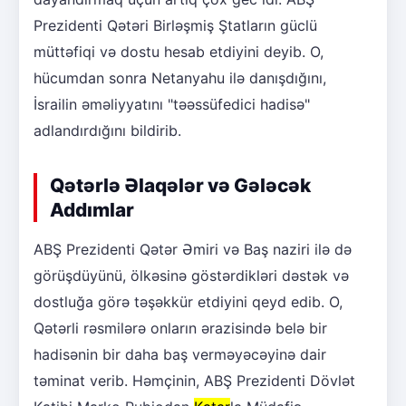
Prezidenti Qətəri Birləşmiş Ştatların güclü
müttəfiqi və dostu hesab etdiyini deyib. O,
hücumdan sonra Netanyahu ilə danışdığını,
İsrailin əməliyyatını "təəssüfedici hadisə"
adlandırdığını bildirib.
Qətərlə Əlaqələr və Gələcək
Addımlar
ABŞ Prezidenti Qətər Əmiri və Baş naziri ilə də
görüşdüyünü, ölkəsinə göstərdikləri dəstək və
dostluğa görə təşəkkür etdiyini qeyd edib. O,
Qətərli rəsmilərə onların ərazisində belə bir
hadisənin bir daha baş verməyəcəyinə dair
təminat verib. Həmçinin, ABŞ Prezidenti Dövlət