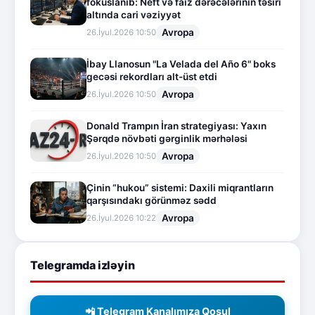
fokuslanıb: Neft və faiz dərəcələrinin təsiri
altında cari vəziyyət
Avropa
26.İyul.2026 10:50
İbay Llanosun "La Velada del Año 6" boks
gecəsi rekordları alt-üst etdi
Avropa
26.İyul.2026 10:50
Donald Trampın İran strategiyası: Yaxın
Şərqdə növbəti gərginlik mərhələsi
Avropa
26.İyul.2026 10:50
Çinin “hukou” sistemi: Daxili miqrantların
qarşısındakı görünməz sədd
Avropa
26.İyul.2026 10:22
Telegramda izləyin
📲 Telegram Kanalımıza Qoşul