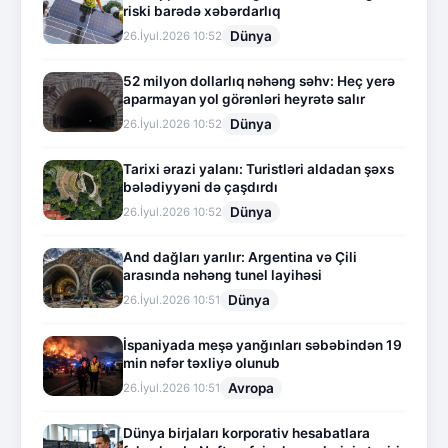
riski barədə xəbərdarlıq
Dünya
26.İyul.2026 10:52
52 milyon dollarlıq nəhəng səhv: Heç yerə
aparmayan yol görənləri heyrətə salır
Dünya
26.İyul.2026 10:52
Tarixi ərazi yalanı: Turistləri aldadan şəxs
bələdiyyəni də çaşdırdı
Dünya
26.İyul.2026 10:52
And dağları yarılır: Argentina və Çili
arasında nəhəng tunel layihəsi
Dünya
26.İyul.2026 10:51
İspaniyada meşə yanğınları səbəbindən 19
min nəfər təxliyə olunub
Avropa
26.İyul.2026 10:51
Dünya birjaları korporativ hesabatlara