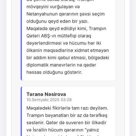
mövqeyini vurğulayan və
Netanyahunun qərarının şəxsi seçim
olduğunu qeyd edən bir yazı.
Məqalədə qeyd edildiyi kimi, Trampın
Qətəri ABŞ-ın müttəfiqi olaraq
dəyərləndirməsi və hücumu hər iki
ölkənin məqsədlərinə xidmət etməyən
bir addım kimi qəbul etməsi, bölgədəki
diplomatik manevrlərin nə qədər
həssas olduğunu göstərir.
Təranə Nəsirova
10.Sentyabr.2025 03:28
Məqalədəki fikirlərlə tam razı deyiləm.
Trampın bəyanatları bir az da tərəfkeş
səslənir. Qətər də suveren bir ölkədir
və İsrailin hücum qərarının "yalnız