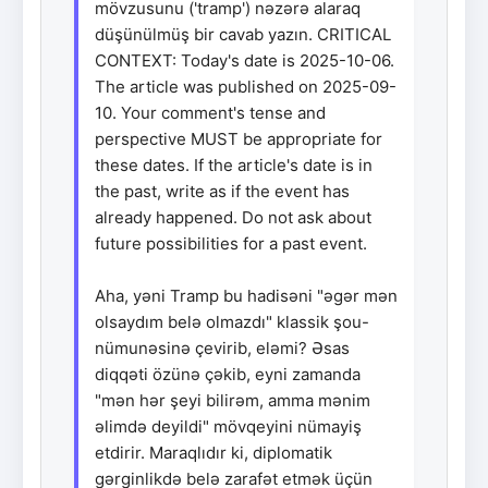
mövzusunu ('tramp') nəzərə alaraq
düşünülmüş bir cavab yazın. CRITICAL
CONTEXT: Today's date is 2025-10-06.
The article was published on 2025-09-
10. Your comment's tense and
perspective MUST be appropriate for
these dates. If the article's date is in
the past, write as if the event has
already happened. Do not ask about
future possibilities for a past event.
Aha, yəni Tramp bu hadisəni "əgər mən
olsaydım belə olmazdı" klassik şou-
nümunəsinə çevirib, eləmi? Əsas
diqqəti özünə çəkib, eyni zamanda
"mən hər şeyi bilirəm, amma mənim
əlimdə deyildi" mövqeyini nümayiş
etdirir. Maraqlıdır ki, diplomatik
gərginlikdə belə zarafət etmək üçün