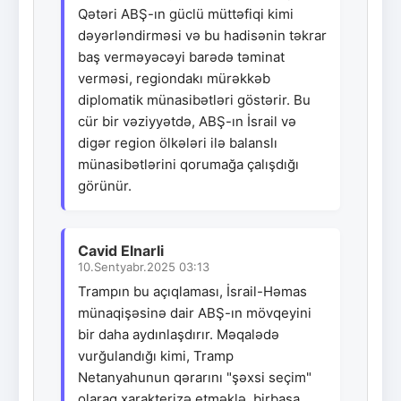
Qətəri ABŞ-ın güclü müttəfiqi kimi
dəyərləndirməsi və bu hadisənin təkrar
baş verməyəcəyi barədə təminat
verməsi, regiondakı mürəkkəb
diplomatik münasibətləri göstərir. Bu
cür bir vəziyyətdə, ABŞ-ın İsrail və
digər region ölkələri ilə balanslı
münasibətlərini qorumağa çalışdığı
görünür.
Cavid Elnarli
10.Sentyabr.2025 03:13
Trampın bu açıqlaması, İsrail-Həmas
münaqişəsinə dair ABŞ-ın mövqeyini
bir daha aydınlaşdırır. Məqalədə
vurğulandığı kimi, Tramp
Netanyahunun qərarını "şəxsi seçim"
olaraq xarakterizə etməklə, birbaşa