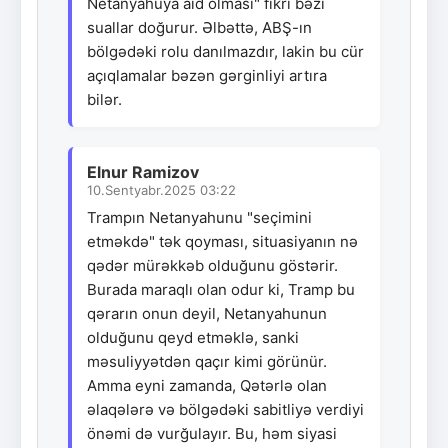
Netanyahuya aid olması" fikri bəzi
suallar doğurur. Əlbəttə, ABŞ-ın
bölgədəki rolu danılmazdır, lakin bu cür
açıqlamalar bəzən gərginliyi artıra
bilər.
Elnur Ramizov
10.Sentyabr.2025 03:22
Trampın Netanyahunu "seçimini
etməkdə" tək qoyması, situasiyanın nə
qədər mürəkkəb olduğunu göstərir.
Burada maraqlı olan odur ki, Tramp bu
qərarın onun deyil, Netanyahunun
olduğunu qeyd etməklə, sanki
məsuliyyətdən qaçır kimi görünür.
Amma eyni zamanda, Qətərlə olan
əlaqələrə və bölgədəki sabitliyə verdiyi
önəmi də vurğulayır. Bu, həm siyasi