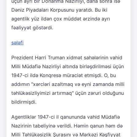
üçün ayrı bir Donanma Nazirliyi, daha sonra isə
Dəniz Piyadaları Korpusunu yaratdı. Bu iki
agentlik yüz ildən çox müddət ərzində ayrı
fəaliyyət göstərdi.
sələfi
Prezident Harri Truman xidmət sahələrinin vahid
Milli Müdafiə Nazirliyi altında birləşdirilməsi üçün
1947-ci ildə Konqresə müraciət etmişdi. O, bu
addımın "xərcləri azaltmaq və eyni zamanda milli
təhlükəsizliyimizi artırmaq" üçün zəruri olduğunu
bildirmişdi.
Agentliklər 1947-ci il qanununda vahid Müdafiə
Nazirinin tabeliyinə verildi. Həmin qanun həm də
Milli Təhlükəsizlik Şurasını və Mərkəzi Kəşfiyyat