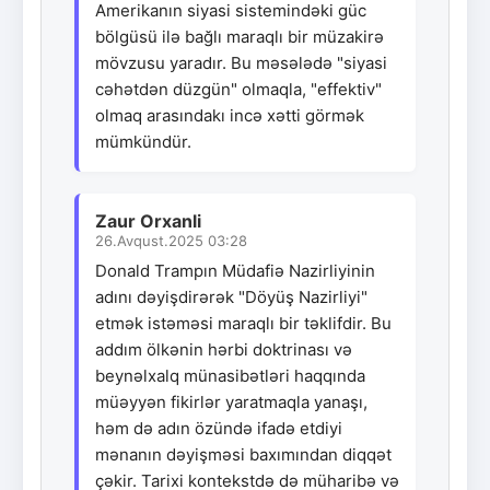
Amerikanın siyasi sistemindəki güc
bölgüsü ilə bağlı maraqlı bir müzakirə
mövzusu yaradır. Bu məsələdə "siyasi
cəhətdən düzgün" olmaqla, "effektiv"
olmaq arasındakı incə xətti görmək
mümkündür.
Zaur Orxanli
26.Avqust.2025 03:28
Donald Trampın Müdafiə Nazirliyinin
adını dəyişdirərək "Döyüş Nazirliyi"
etmək istəməsi maraqlı bir təklifdir. Bu
addım ölkənin hərbi doktrinası və
beynəlxalq münasibətləri haqqında
müəyyən fikirlər yaratmaqla yanaşı,
həm də adın özündə ifadə etdiyi
mənanın dəyişməsi baxımından diqqət
çəkir. Tarixi kontekstdə də müharibə və