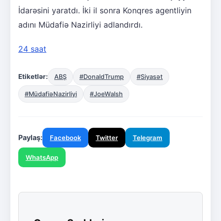
İdarəsini yaratdı. İki il sonra Konqres agentliyin
adını Müdafiə Nazirliyi adlandırdı.
24 saat
Etiketlər:
ABŞ
#DonaldTrump
#Siyasət
#MüdafiəNazirliyi
#JoeWalsh
Paylaş:
Facebook
Twitter
Telegram
WhatsApp