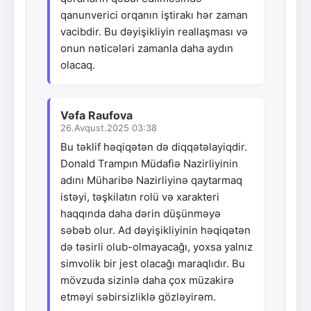
qanunverici orqanın iştirakı hər zaman
vacibdir. Bu dəyişikliyin reallaşması və
onun nəticələri zamanla daha aydın
olacaq.
Vəfa Raufova
26.Avqust.2025 03:38
Bu təklif həqiqətən də diqqətəlayiqdir.
Donald Trampın Müdafiə Nazirliyinin
adını Müharibə Nazirliyinə qaytarmaq
istəyi, təşkilatın rolü və xarakteri
haqqında daha dərin düşünməyə
səbəb olur. Ad dəyişikliyinin həqiqətən
də təsirli olub-olmayacağı, yoxsa yalnız
simvolik bir jest olacağı maraqlıdır. Bu
mövzuda sizinlə daha çox müzakirə
etməyi səbirsizliklə gözləyirəm.