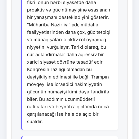
fikri, onun hərbi siyasətdə daha
proaktiv və güc nümayişinə əsaslanan
bir yanaşmanı dəstəklədiyini göstərir.
"Müharibə Nazirliyi" adı, müdafiə
fəaliyyətlərindən daha çox, güc tətbiqi
və münaqişələrdə aktiv rol oynamaq
niyyətini vurğulayır. Tarixi olaraq, bu
cür adlandırmalar daha aqressiv bir
xarici siyasət dövrünə təsadüf edir.
Konqresin razılığı olmadan bu
dəyişikliyin edilməsi ilə bağlı Trampın
mövqeyi isə icraedici hakimiyyətin
gücünün nümayişi kimi dəyərləndirilə
bilər. Bu addımın uzunmüddətli
nəticələri və beynəlxalq aləmdə necə
qarşılanacağı isə hələ də açıq bir
sualdır.