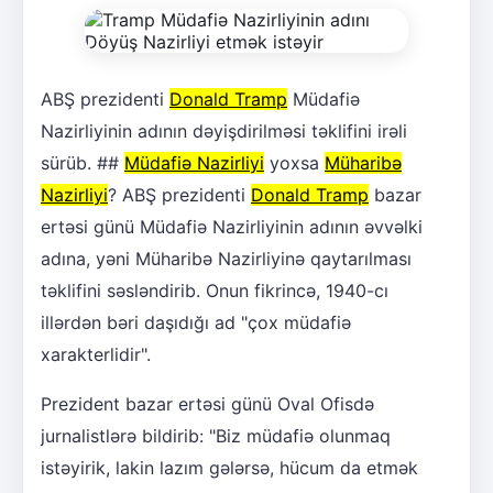
ABŞ prezidenti
Donald Tramp
Müdafiə
Nazirliyinin adının dəyişdirilməsi təklifini irəli
sürüb. ##
Müdafiə Nazirliyi
yoxsa
Müharibə
Nazirliyi
? ABŞ prezidenti
Donald Tramp
bazar
ertəsi günü Müdafiə Nazirliyinin adının əvvəlki
adına, yəni Müharibə Nazirliyinə qaytarılması
təklifini səsləndirib. Onun fikrincə, 1940-cı
illərdən bəri daşıdığı ad "çox müdafiə
xarakterlidir".
Prezident bazar ertəsi günü Oval Ofisdə
jurnalistlərə bildirib: "Biz müdafiə olunmaq
istəyirik, lakin lazım gələrsə, hücum da etmək