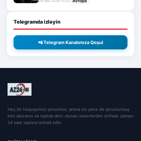
Avropa
26.İyul.2026 10:22
Telegramda izləyin
📲 Telegram Kanalımıza Qoşul
Heç bir hüququmuz qorunmur, amma siz yenə də qorunurmuş
kimi davranın və saytda dərc olunan xəbərlərdən istifadə zamanı
24 saat saytına istinad edin.