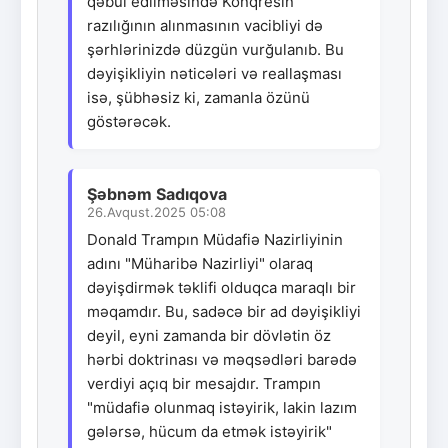
qəbul edilməsində Konqresin
razılığının alınmasının vacibliyi də
şərhlərinizdə düzgün vurğulanıb. Bu
dəyişikliyin nəticələri və reallaşması
isə, şübhəsiz ki, zamanla özünü
göstərəcək.
Şəbnəm Sadıqova
26.Avqust.2025 05:08
Donald Trampın Müdafiə Nazirliyinin
adını "Müharibə Nazirliyi" olaraq
dəyişdirmək təklifi olduqca maraqlı bir
məqamdır. Bu, sadəcə bir ad dəyişikliyi
deyil, eyni zamanda bir dövlətin öz
hərbi doktrinası və məqsədləri barədə
verdiyi açıq bir mesajdır. Trampın
"müdafiə olunmaq istəyirik, lakin lazım
gələrsə, hücum da etmək istəyirik"