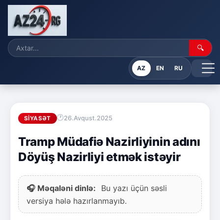
🔍
AZ
EN
RU
26.Avqust.2025
SIYASƏT
Tramp Müdafiə Nazirliyinin adını
Döyüş Nazirliyi etmək istəyir
🎧 Məqaləni dinlə:
Bu yazı üçün səsli
versiya hələ hazırlanmayıb.