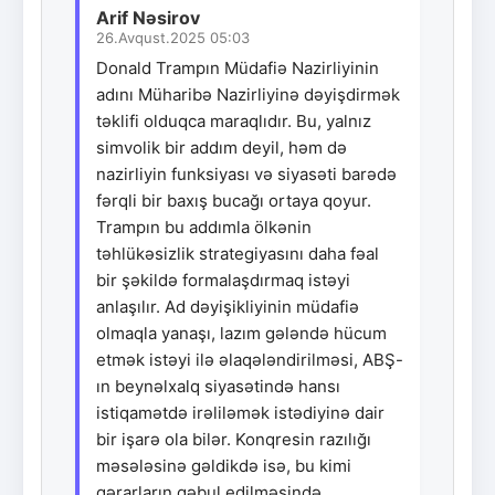
Arif Nəsirov
26.Avqust.2025 05:03
Donald Trampın Müdafiə Nazirliyinin
adını Müharibə Nazirliyinə dəyişdirmək
təklifi olduqca maraqlıdır. Bu, yalnız
simvolik bir addım deyil, həm də
nazirliyin funksiyası və siyasəti barədə
fərqli bir baxış bucağı ortaya qoyur.
Trampın bu addımla ölkənin
təhlükəsizlik strategiyasını daha fəal
bir şəkildə formalaşdırmaq istəyi
anlaşılır. Ad dəyişikliyinin müdafiə
olmaqla yanaşı, lazım gələndə hücum
etmək istəyi ilə əlaqələndirilməsi, ABŞ-
ın beynəlxalq siyasətində hansı
istiqamətdə irəliləmək istədiyinə dair
bir işarə ola bilər. Konqresin razılığı
məsələsinə gəldikdə isə, bu kimi
qərarların qəbul edilməsində