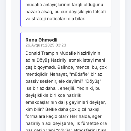
müdafiə anlayışlarının fərqli olduğunu
nəzərə alsaq, bu cür dəyişikliyin fəlsəfi
və strateji nəticələri ola bilər.
Rəna Əhmədli
26.Avqust.2025 03:23
Donald Trampın Müdafiə Nazirliyinin
adını Döyüş Nazirliyi etmək istəyi məni
çaşıb qoymadı. Əslində, məncə, bu, çox
məntiqlidir. Nəhayət, "müdafiə" bir az
passiv səslənir, elə deyilmi? "Döyüş"
isə bir az daha... enerjili. Yəqin ki, bu
dəyişikliklə birlikdə nazirlik
əməkdaşlarının da iş geyimləri dəyişər,
kim bilir? Bəlkə daha çox qızıl naxışlı
formalara keçid olar? Hər halda, əgər
nazirliyin adı dəyişərsə, ilk fürsətdə ora
baş çəkib yeni "döyüş" atmosferini hiss