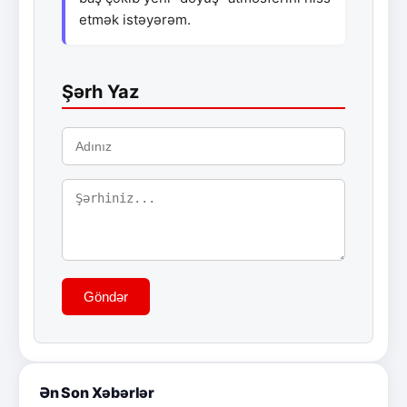
etmək istəyərəm.
Şərh Yaz
Göndər
Ən Son Xəbərlər