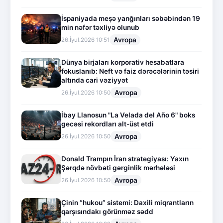
İspaniyada meşə yanğınları səbəbindən 19
min nəfər təxliyə olunub
Avropa
26.İyul.2026 10:51
Dünya birjaları korporativ hesabatlara
fokuslanıb: Neft və faiz dərəcələrinin təsiri
altında cari vəziyyət
Avropa
26.İyul.2026 10:50
İbay Llanosun "La Velada del Año 6" boks
gecəsi rekordları alt-üst etdi
Avropa
26.İyul.2026 10:50
Donald Trampın İran strategiyası: Yaxın
Şərqdə növbəti gərginlik mərhələsi
Avropa
26.İyul.2026 10:50
Çinin “hukou” sistemi: Daxili miqrantların
qarşısındakı görünməz sədd