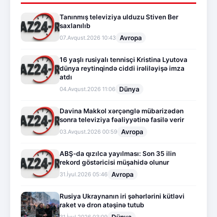
Tanınmış televiziya ulduzu Stiven Ber
saxlanılıb
Avropa
07.Avqust.2026 10:43
16 yaşlı rusiyalı tennisçi Kristina Lyutova
dünya reytinqində ciddi irəliləyişə imza
atdı
Dünya
04.Avqust.2026 11:06
Davina Makkol xərçənglə mübarizədən
sonra televiziya fəaliyyətinə fasilə verir
Avropa
03.Avqust.2026 00:59
ABŞ-da qızılca yayılması: Son 35 ilin
rekord göstəricisi müşahidə olunur
Avropa
31.İyul.2026 05:46
Rusiya Ukraynanın iri şəhərlərini kütləvi
raket və dron atəşinə tutub