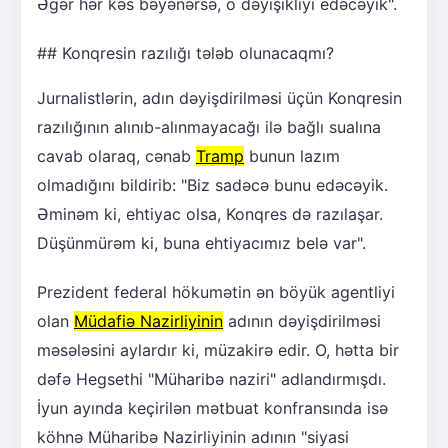
Əgər hər kəs bəyənərsə, o dəyişikliyi edəcəyik".
## Konqresin razılığı tələb olunacaqmı?
Jurnalistlərin, adın dəyişdirilməsi üçün Konqresin
razılığının alınıb-alınmayacağı ilə bağlı sualına
cavab olaraq, cənab
Tramp
bunun lazım
olmadığını bildirib: "Biz sadəcə bunu edəcəyik.
Əminəm ki, ehtiyac olsa, Konqres də razılaşar.
Düşünmürəm ki, buna ehtiyacımız belə var".
Prezident federal hökumətin ən böyük agentliyi
olan
Müdafiə Nazirliyinin
adının dəyişdirilməsi
məsələsini aylardır ki, müzakirə edir. O, hətta bir
dəfə Hegsethi "Müharibə naziri" adlandırmışdı.
İyun ayında keçirilən mətbuat konfransında isə
köhnə Müharibə Nazirliyinin adının "siyasi