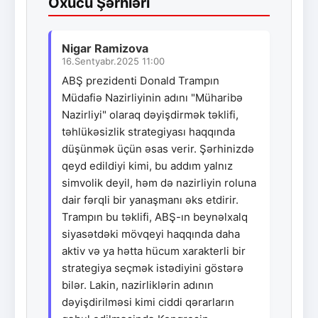
Oxucu Şərhləri
Nigar Ramizova
16.Sentyabr.2025 11:00
ABŞ prezidenti Donald Trampın
Müdafiə Nazirliyinin adını "Müharibə
Nazirliyi" olaraq dəyişdirmək təklifi,
təhlükəsizlik strategiyası haqqında
düşünmək üçün əsas verir. Şərhinizdə
qeyd edildiyi kimi, bu addım yalnız
simvolik deyil, həm də nazirliyin roluna
dair fərqli bir yanaşmanı əks etdirir.
Trampın bu təklifi, ABŞ-ın beynəlxalq
siyasətdəki mövqeyi haqqında daha
aktiv və ya hətta hücum xarakterli bir
strategiya seçmək istədiyini göstərə
bilər. Lakin, nazirliklərin adının
dəyişdirilməsi kimi ciddi qərarların