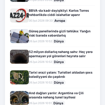
Dünya
31.İyul.2026 03:09
BBVA-da kadr dəyişikliyi: Karlos Torres
rəhbərlikdə ciddi islahatlar aparır
Avropa
30.İyul.2026 09:33
Günəş panellərində gizli təhlükə: Yanğın
riski barədə xəbərdarlıq
Dünya
26.İyul.2026 10:52
52 milyon dollarlıq nəhəng səhv: Heç yerə
aparmayan yol görənləri heyrətə salır
Dünya
26.İyul.2026 10:52
Tarixi ərazi yalanı: Turistləri aldadan şəxs
bələdiyyəni də çaşdırdı
Dünya
26.İyul.2026 10:52
And dağları yarılır: Argentina və Çili
arasında nəhəng tunel layihəsi
Dünya
26.İyul.2026 10:51