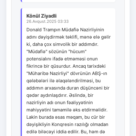
Könül Ziyadli
26.Avqust.2025 03:33
Donald Trampın Müdafiə Nazirliyinin
adını dəyişdirmək təklifi, mənə elə gəlir
ki, daha çox simvolik bir addımdır.
"Müdafiə" sözünün "hücum"
potensialını ifadə etməməsi onun
fikrincə bir qüsurdur. Ancaq tarixdəki
"Müharibə Nazirliyi" dövrünün ABŞ-ın
qələbələri ilə əlaqələndirilməsi, bu
addımın arxasında duran düşüncəni bir
qədər aydınlaşdırır. Əslində, bir
nazirliyin adı onun fəaliyyətinin
mahiyyətini tamamilə əks etdirməlidir.
Lakin burada əsas məqam, bu cür bir
dəyişikliyin Konqresin razılığı olmadan
edilə biləcəyi iddia edilir. Bu, həm də