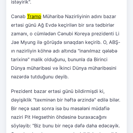
istəyirik".
Cənab
Tramp
Müharibə Nazirliyinin adını bazar
ertəsi günü Ağ Evdə keçirilən bir sıra tədbirlər
zamanı, o cümlədən Cənubi Koreya prezidenti Li
Jae Myung ilə görüşdə sınaqdan keçirib. O, ABŞ-
ın nazirliyin köhnə adı altında "inanılmaz qələbə
tarixinə" malik olduğunu, bununla da Birinci
Dünya müharibəsi və İkinci Dünya müharibəsini
nəzərdə tutduğunu deyib.
Prezident bazar ertəsi günü bildirmişdi ki,
dəyişiklik "təxminən bir həftə ərzində" edilə bilər.
Bir neçə saat sonra isə bu məsələni müdafiə
naziri Pit Hegsethin öhdəsinə buraxacağını
söyləyib: "Biz bunu bir neçə dəfə daha edəcəyik.