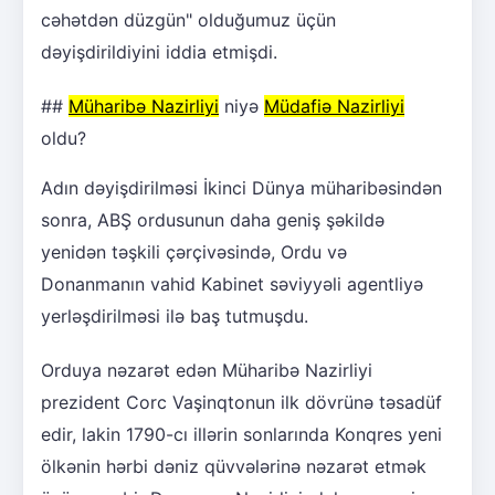
cəhətdən düzgün" olduğumuz üçün
dəyişdirildiyini iddia etmişdi.
##
Müharibə Nazirliyi
niyə
Müdafiə Nazirliyi
oldu?
Adın dəyişdirilməsi İkinci Dünya müharibəsindən
sonra, ABŞ ordusunun daha geniş şəkildə
yenidən təşkili çərçivəsində, Ordu və
Donanmanın vahid Kabinet səviyyəli agentliyə
yerləşdirilməsi ilə baş tutmuşdu.
Orduya nəzarət edən Müharibə Nazirliyi
prezident Corc Vaşinqtonun ilk dövrünə təsadüf
edir, lakin 1790-cı illərin sonlarında Konqres yeni
ölkənin hərbi dəniz qüvvələrinə nəzarət etmək