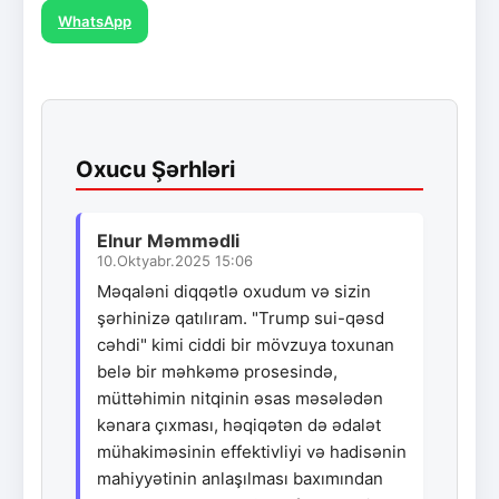
WhatsApp
Oxucu Şərhləri
Elnur Məmmədli
10.Oktyabr.2025 15:06
Məqaləni diqqətlə oxudum və sizin
şərhinizə qatılıram. "Trump sui-qəsd
cəhdi" kimi ciddi bir mövzuya toxunan
belə bir məhkəmə prosesində,
müttəhimin nitqinin əsas məsələdən
kənara çıxması, həqiqətən də ədalət
mühakiməsinin effektivliyi və hadisənin
mahiyyətinin anlaşılması baxımından