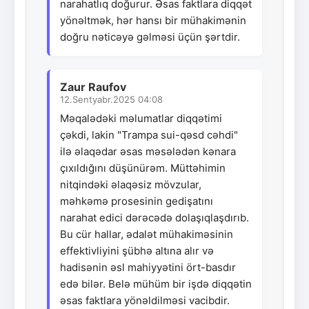
narahatlıq doğurur. Əsas faktlara diqqət
yönəltmək, hər hansı bir mühakimənin
doğru nəticəyə gəlməsi üçün şərtdir.
Zaur Raufov
12.Sentyabr.2025 04:08
Məqalədəki məlumatlar diqqətimi
çəkdi, lakin "Trampa sui-qəsd cəhdi"
ilə əlaqədar əsas məsələdən kənara
çıxıldığını düşünürəm. Müttəhimin
nitqindəki əlaqəsiz mövzular,
məhkəmə prosesinin gedişatını
narahat edici dərəcədə dolaşıqlaşdırıb.
Bu cür hallar, ədalət mühakiməsinin
effektivliyini şübhə altına alır və
hadisənin əsl mahiyyətini ört-basdır
edə bilər. Belə mühüm bir işdə diqqətin
əsas faktlara yönəldilməsi vacibdir.