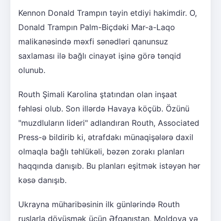
Kennon Donald Trampın təyin etdiyi hakimdir. O,
Donald Trampın Palm-Biçdəki Mar-a-Laqo
malikanəsində məxfi sənədləri qanunsuz
saxlaması ilə bağlı cinayət işinə görə tənqid
olunub.
Routh Şimali Karolina ştatından olan inşaat
fəhləsi olub. Son illərdə Havaya köçüb. Özünü
"muzdluların lideri" adlandıran Routh, Associated
Press-ə bildirib ki, ətrafdakı münaqişələrə daxil
olmaqla bağlı təhlükəli, bəzən zorakı planları
haqqında danışıb. Bu planları eşitmək istəyən hər
kəsə danışıb.
Ukrayna müharibəsinin ilk günlərində Routh
ruslarla döyüşmək üçün Əfqanıstan, Moldova və