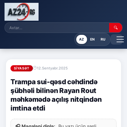
🔍
AZ
EN
RU
12.Sentyabr.2025
SIYASƏT
Trampa sui-qəsd cəhdində
şübhəli bilinən Rayan Rout
məhkəmədə açılış nitqindən
imtina etdi
🎧 Məqaləni dinlə:
Bu yazı üçün səsli