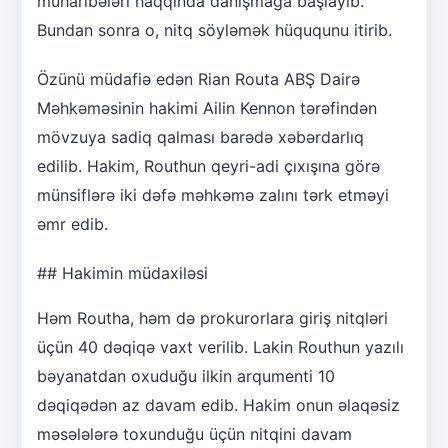
müharibələri haqqında danışmağa başlayıb.
Bundan sonra o, nitq söyləmək hüququnu itirib.
Özünü müdafiə edən Rian Routa ABŞ Dairə
Məhkəməsinin hakimi Ailin Kennon tərəfindən
mövzuya sadiq qalması barədə xəbərdarlıq
edilib. Hakim, Routhun qeyri-adi çıxışına görə
münsiflərə iki dəfə məhkəmə zalını tərk etməyi
əmr edib.
## Hakimin müdaxiləsi
Həm Routha, həm də prokurorlara giriş nitqləri
üçün 40 dəqiqə vaxt verilib. Lakin Routhun yazılı
bəyanatdan oxuduğu ilkin arqumenti 10
dəqiqədən az davam edib. Hakim onun əlaqəsiz
məsələlərə toxunduğu üçün nitqini davam