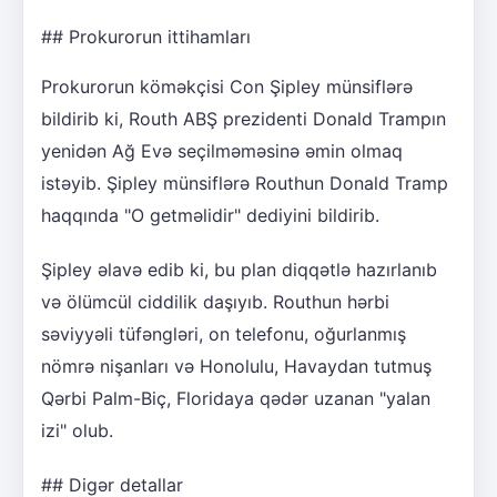
## Prokurorun ittihamları
Prokurorun köməkçisi Con Şipley münsiflərə
bildirib ki, Routh ABŞ prezidenti Donald Trampın
yenidən Ağ Evə seçilməməsinə əmin olmaq
istəyib. Şipley münsiflərə Routhun Donald Tramp
haqqında "O getməlidir" dediyini bildirib.
Şipley əlavə edib ki, bu plan diqqətlə hazırlanıb
və ölümcül ciddilik daşıyıb. Routhun hərbi
səviyyəli tüfəngləri, on telefonu, oğurlanmış
nömrə nişanları və Honolulu, Havaydan tutmuş
Qərbi Palm-Biç, Floridaya qədər uzanan "yalan
izi" olub.
## Digər detallar