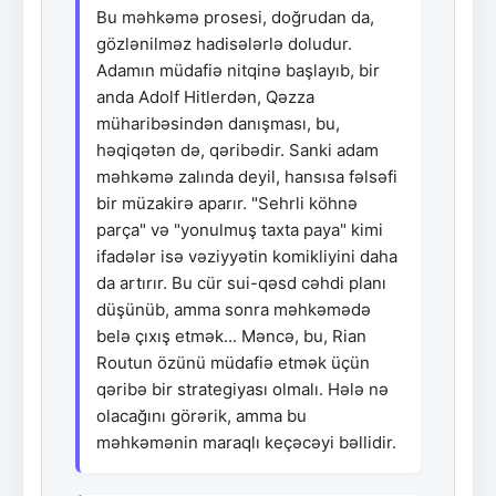
Bu məhkəmə prosesi, doğrudan da,
gözlənilməz hadisələrlə doludur.
Adamın müdafiə nitqinə başlayıb, bir
anda Adolf Hitlerdən, Qəzza
müharibəsindən danışması, bu,
həqiqətən də, qəribədir. Sanki adam
məhkəmə zalında deyil, hansısa fəlsəfi
bir müzakirə aparır. "Sehrli köhnə
parça" və "yonulmuş taxta paya" kimi
ifadələr isə vəziyyətin komikliyini daha
da artırır. Bu cür sui-qəsd cəhdi planı
düşünüb, amma sonra məhkəmədə
belə çıxış etmək... Məncə, bu, Rian
Routun özünü müdafiə etmək üçün
qəribə bir strategiyası olmalı. Hələ nə
olacağını görərik, amma bu
məhkəmənin maraqlı keçəcəyi bəllidir.