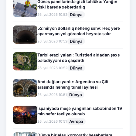
Günəş panellərində gizli təhlükə: Yanğın
riski barədə xəbərdarlıq
Dünya
26.İyul.2026 10:52
52 milyon dollarlıq nəhəng səhv: Heç yerə
aparmayan yol görənləri heyrətə salır
Dünya
26.İyul.2026 10:52
Tarixi ərazi yalanı: Turistləri aldadan şəxs
bələdiyyəni də çaşdırdı
Dünya
26.İyul.2026 10:52
And dağları yarılır: Argentina və Çili
arasında nəhəng tunel layihəsi
Dünya
26.İyul.2026 10:51
İspaniyada meşə yanğınları səbəbindən 19
min nəfər təxliyə olunub
Avropa
26.İyul.2026 10:51
Dünya birjaları korporativ hesabatlara