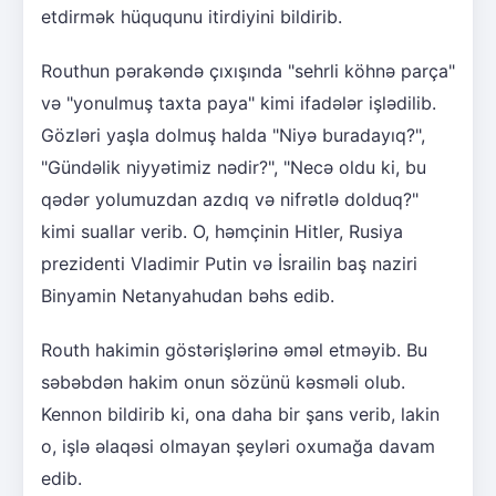
etdirmək hüququnu itirdiyini bildirib.
Routhun pərakəndə çıxışında "sehrli köhnə parça"
və "yonulmuş taxta paya" kimi ifadələr işlədilib.
Gözləri yaşla dolmuş halda "Niyə buradayıq?",
"Gündəlik niyyətimiz nədir?", "Necə oldu ki, bu
qədər yolumuzdan azdıq və nifrətlə dolduq?"
kimi suallar verib. O, həmçinin Hitler, Rusiya
prezidenti Vladimir Putin və İsrailin baş naziri
Binyamin Netanyahudan bəhs edib.
Routh hakimin göstərişlərinə əməl etməyib. Bu
səbəbdən hakim onun sözünü kəsməli olub.
Kennon bildirib ki, ona daha bir şans verib, lakin
o, işlə əlaqəsi olmayan şeyləri oxumağa davam
edib.