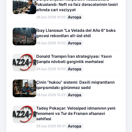
fokuslanıb: Neft və faiz dərəcələrinin təsiri
altında cari vəziyyət
Avropa
26.İyul.2026 10:50
İbay Llanosun "La Velada del Año 6" boks
gecəsi rekordları alt-üst etdi
Avropa
26.İyul.2026 10:50
Donald Trampın İran strategiyası: Yaxın
Şərqdə növbəti gərginlik mərhələsi
Avropa
26.İyul.2026 10:50
Çinin “hukou” sistemi: Daxili miqrantların
qarşısındakı görünməz sədd
Avropa
26.İyul.2026 10:22
Tadey Pokaçar: Velosiped idmanının yeni
fenomeni və Tur de Fransın əfsanəvi
səhifəsi
Avropa
26.İyul.2026 09:31