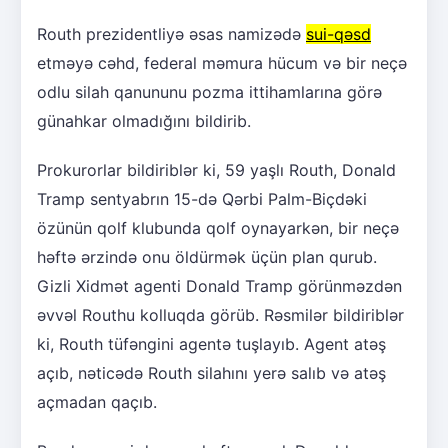
Routh prezidentliyə əsas namizədə
sui-qəsd
etməyə cəhd, federal məmura hücum və bir neçə
odlu silah qanununu pozma ittihamlarına görə
günahkar olmadığını bildirib.
Prokurorlar bildiriblər ki, 59 yaşlı Routh, Donald
Tramp sentyabrın 15-də Qərbi Palm-Biçdəki
özünün qolf klubunda qolf oynayarkən, bir neçə
həftə ərzində onu öldürmək üçün plan qurub.
Gizli Xidmət agenti Donald Tramp görünməzdən
əvvəl Routhu kolluqda görüb. Rəsmilər bildiriblər
ki, Routh tüfəngini agentə tuşlayıb. Agent atəş
açıb, nəticədə Routh silahını yerə salıb və atəş
açmadan qaçıb.