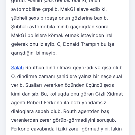
görüb. Həmin şəxs demək olar ki, onun
avtomobilinə çırpılıb. MakGi əlavə edib ki,
şübhəli şəxs birbaşa onun gözlərinə baxıb.
Şübhəli avtomobilə minib qaçdıqdan sonra
MakGi polislərə kömək etmək istəyindən irəli
gələrək onu izləyib. O, Donald Trampın bu işə
qarışdığını bilməyib.
Sələfi
Routhun dindirilməsi qeyri-adi və qısa olub.
O, dindirmə zamanı şahidlərə yalnız bir neçə sual
verib. Sualları verərkən özündən üçüncü şəxs
kimi danışıb. Bu, kolluqda onu görən Gizli Xidmət
agenti Robert Ferkono ilə bəzi yöndəmsiz
dialoqlara səbəb olub. Routh agentdən baş
verənlərdən zərər görüb-görmədiyini soruşub.
Ferkono cavabında fiziki zərər görmədiyini, lakin