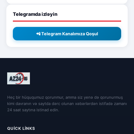
Telegramda izləyin
📲 Telegram Kanalımıza Qoşul
Heç bir hüququmuz qorunmur, amma siz yenə də qorunurmuş
kimi davranın və saytda dərc olunan xəbərlərdən istifadə zamanı
24 saat saytına istinad edin.
QUICK LINKS