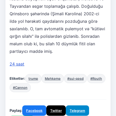
Tayvandan əsgər toplamağa çalışıb. Doğulduğu
Qrinsboro şəhərində (Şimali Karolina) 2002-ci
ildə yol hərəkəti qaydalarını pozduğuna görə
saxlanılıb. O, tam avtomatik pulemyot və "kütləvi
qırğın silahı" ilə polislərdən gizlənib. Sonradan
məlum olub ki, bu silah 10 düymlük fitil olan
partlayıcı maddə imiş.
24 saat
Etiketlər:
trump
Məhkəmə
#sui-qəsd
#Routh
#Cannon
Paylaş:
Facebook
Twitter
Telegram