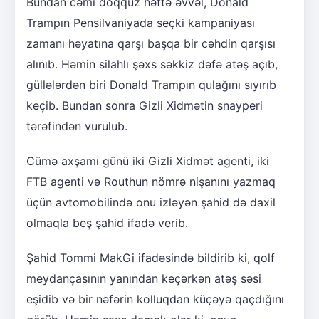
Bundan cəmi doqquz həftə əvvəl, Donald
Trampın Pensilvaniyada seçki kampaniyası
zamanı həyatına qarşı başqa bir cəhdin qarşısı
alınıb. Həmin silahlı şəxs səkkiz dəfə atəş açıb,
güllələrdən biri Donald Trampın qulağını sıyırıb
keçib. Bundan sonra Gizli Xidmətin snayperi
tərəfindən vurulub.
Cümə axşamı günü iki Gizli Xidmət agenti, iki
FTB agenti və Routhun nömrə nişanını yazmaq
üçün avtomobilində onu izləyən şahid də daxil
olmaqla beş şahid ifadə verib.
Şahid Tommi MakGi ifadəsində bildirib ki, qolf
meydançasının yanından keçərkən atəş səsi
eşidib və bir nəfərin kolluqdan küçəyə qaçdığını