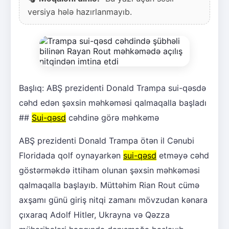
versiya hələ hazırlanmayıb.
Başlıq: ABŞ prezidenti Donald Trampa sui-qəsdə
cəhd edən şəxsin məhkəməsi qalmaqalla başladı
##
Sui-qəsd
cəhdinə görə məhkəmə
ABŞ prezidenti Donald Trampa ötən il Cənubi
Floridada qolf oynayarkən
sui-qəsd
etməyə cəhd
göstərməkdə ittiham olunan şəxsin məhkəməsi
qalmaqalla başlayıb. Müttəhim Rian Rout cümə
axşamı günü giriş nitqi zamanı mövzudan kənara
çıxaraq Adolf Hitler, Ukrayna və Qəzza