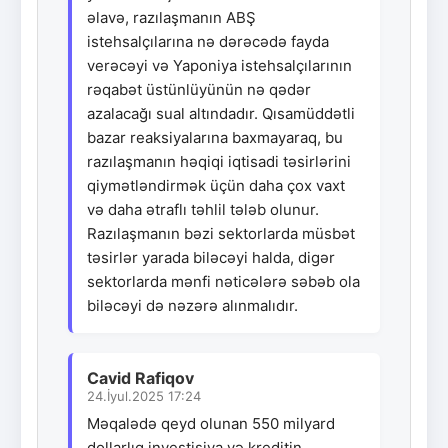
əlavə, razılaşmanın ABŞ
istehsalçılarına nə dərəcədə fayda
verəcəyi və Yaponiya istehsalçılarının
rəqabət üstünlüyünün nə qədər
azalacağı sual altındadır. Qısamüddətli
bazar reaksiyalarına baxmayaraq, bu
razılaşmanın həqiqi iqtisadi təsirlərini
qiymətləndirmək üçün daha çox vaxt
və daha ətraflı təhlil tələb olunur.
Razılaşmanın bəzi sektorlarda müsbət
təsirlər yarada biləcəyi halda, digər
sektorlarda mənfi nəticələrə səbəb ola
biləcəyi də nəzərə alınmalıdır.
Cavid Rafiqov
24.İyul.2025 17:24
Məqalədə qeyd olunan 550 milyard
dollarlıq investisiya və kreditin