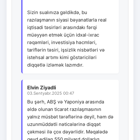
Sizin sualınıza gəldikdə, bu
razılaşmanın siyasi bəyanatlarla real
iqtisadi təsirləri arasındakı fərqi
müəyyən etmək üçün idxal-ixrac
rəqəmləri, investisiya həcmləri,
tariflərin təsiri, işsizlik nisbətləri və
istehsal artımı kimi göstəriciləri
diqqətlə izləmək lazımdır.
Elvin Ziyadli
03.Sentyabr.2025 00:47
Bu şərh, ABŞ və Yaponiya arasında
əldə olunan ticarət razılaşmasının
yalnız müsbət tərəflərinə deyil, həm də
uzunmüddətli nəticələrinə diqqət
çəkməsi ilə çox dəyərlidir. Məqalədə
qeyd edilən 550 milyard dollarlıq