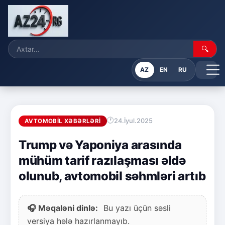
🔍
AZ
EN
RU
24.İyul.2025
AVTOMOBIL XƏBƏRLƏRI
Trump və Yaponiya arasında
mühüm tarif razılaşması əldə
olunub, avtomobil səhmləri artıb
🎧 Məqaləni dinlə:
Bu yazı üçün səsli
versiya hələ hazırlanmayıb.