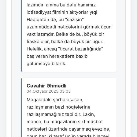
lazımdır, amma bu dəfə hamımız
iqtisadiyyat filminin aktyorlarıyıq!
Həqiqətən də, bu "sazişin"
uzunmüddətli nəticələrini görmək üçün
vaxt lazımdır. Bəlkə də bu, böyük bir
fiasko olar, bəlkə də böyük bir uğur.
Hələlik, ancaq "ticarət bazarlığında"
baş verən hərəkətlərə baxıb
gülümsəyə bilərik.
Cəvahir Əhmədli
04.Oktyabr.2025 03:03
Məqalədəki şərhə əsasən,
razılaşmanın bəzi nöqtələrinə
razılaşmamağınız təbiidir. Lakin,
məncə, bu müqavilənin sırf müsbət
nəticələri üzərində dayanmaq əvəzinə,
onun hər iki tərəf üçün yarada biləcəyi