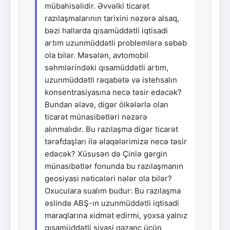
mübahisəlidir. Əvvəlki ticarət
razılaşmalarının tarixini nəzərə alsaq,
bəzi hallarda qısamüddətli iqtisadi
artım uzunmüddətli problemlərə səbəb
ola bilər. Məsələn, avtomobil
səhmlərindəki qısamüddətli artım,
uzunmüddətli rəqabətə və istehsalın
konsentrasiyasına necə təsir edəcək?
Bundan əlavə, digər ölkələrlə olan
ticarət münasibətləri nəzərə
alınmalıdır. Bu razılaşma digər ticarət
tərəfdaşları ilə əlaqələrimizə necə təsir
edəcək? Xüsusən də Çinlə gərgin
münasibətlər fonunda bu razılaşmanın
geosiyasi nəticələri nələr ola bilər?
Oxuculara sualım budur: Bu razılaşma
əslində ABŞ-ın uzunmüddətli iqtisadi
maraqlarına xidmət edirmi, yoxsa yalnız
qısamüddətli siyasi qazanc üçün