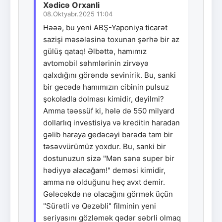
Xədicə Orxanli
08.Oktyabr.2025 11:04
Həəə, bu yeni ABŞ-Yaponiya ticarət
sazişi məsələsinə toxunan şərhə bir az
gülüş qataq! Əlbəttə, hamımız
avtomobil səhmlərinin zirvəyə
qalxdığını görəndə sevinirik. Bu, sanki
bir gecədə hamımızın cibinin pulsuz
şokoladla dolması kimidir, deyilmi?
Amma təəssüf ki, hələ də 550 milyard
dollarlıq investisiya və kreditin haradan
gəlib haraya gedəcəyi barədə tam bir
təsəvvürümüz yoxdur. Bu, sanki bir
dostunuzun sizə "Mən sənə super bir
hədiyyə alacağam!" deməsi kimidir,
amma nə olduğunu heç avxt demir.
Gələcəkdə nə olacağını görmək üçün
"Sürətli və Qəzəbli" filminin yeni
seriyasını gözləmək qədər səbrli olmaq