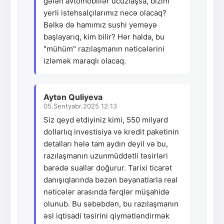
gələn avtomobillər ucuzlaşsa, bizim
yerli istehsalçılarımız necə olacaq?
Bəlkə də hamımız sushi yeməyə
başlayarıq, kim bilir? Hər halda, bu
"mühüm" razılaşmanın nəticələrini
izləmək maraqlı olacaq.
Aytən Quliyeva
05.Sentyabr.2025 12:13
Siz qeyd etdiyiniz kimi, 550 milyard
dollarlıq investisiya və kredit paketinin
detalları hələ tam aydın deyil və bu,
razılaşmanın uzunmüddətli təsirləri
barədə suallar doğurur. Tarixi ticarət
danışıqlarında bəzən bəyanatlarla real
nəticələr arasında fərqlər müşahidə
olunub. Bu səbəbdən, bu razılaşmanın
əsl iqtisadi təsirini qiymətləndirmək