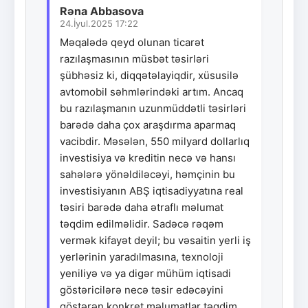
Rəna Abbasova
24.İyul.2025 17:22
Məqalədə qeyd olunan ticarət
razılaşmasının müsbət təsirləri
şübhəsiz ki, diqqətəlayiqdir, xüsusilə
avtomobil səhmlərindəki artım. Ancaq
bu razılaşmanın uzunmüddətli təsirləri
barədə daha çox araşdırma aparmaq
vacibdir. Məsələn, 550 milyard dollarlıq
investisiya və kreditin necə və hansı
sahələrə yönəldiləcəyi, həmçinin bu
investisiyanın ABŞ iqtisadiyyatına real
təsiri barədə daha ətraflı məlumat
təqdim edilməlidir. Sadəcə rəqəm
vermək kifayət deyil; bu vəsaitin yerli iş
yerlərinin yaradılmasına, texnoloji
yeniliyə və ya digər mühüm iqtisadi
göstəricilərə necə təsir edəcəyini
göstərən konkret məlumatlar təqdim