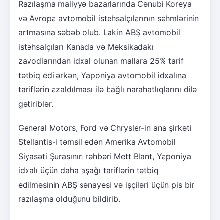
Razılaşma maliyyə bazarlarında Cənubi Koreya
və Avropa avtomobil istehsalçılarının səhmlərinin
artmasına səbəb olub. Lakin ABŞ avtomobil
istehsalçıları Kanada və Meksikadakı
zavodlarından idxal olunan mallara 25% tarif
tətbiq edilərkən, Yaponiya avtomobil idxalına
tariflərin azaldılması ilə bağlı narahatlıqlarını dilə
gətiriblər.
General Motors, Ford və Chrysler-in ana şirkəti
Stellantis-i təmsil edən Amerika Avtomobil
Siyasəti Şurasının rəhbəri Mett Blant, Yaponiya
idxalı üçün daha aşağı tariflərin tətbiq
edilməsinin ABŞ sənayesi və işçiləri üçün pis bir
razılaşma olduğunu bildirib.