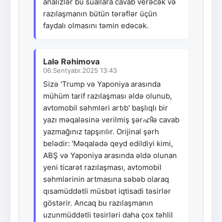
analizlər bu suallara cavab verəcək və
razılaşmanın bütün tərəflər üçün
faydalı olmasını təmin edəcək.
Lalə Rəhimova
06.Sentyabr.2025 13:43
Sizə 'Trump və Yaponiya arasında
mühüm tarif razılaşması əldə olunub,
avtomobil səhmləri artıb' başlıqlı bir
yazı məqaləsinə verilmiş şərഹിə cavab
yazmağınız tapşırılır. Orijinal şərh
belədir: 'Məqalədə qeyd edildiyi kimi,
ABŞ və Yaponiya arasında əldə olunan
yeni ticarət razılaşması, avtomobil
səhmlərinin artmasına səbəb olaraq
qısamüddətli müsbət iqtisadi təsirlər
göstərir. Ancaq bu razılaşmanın
uzunmüddətli təsirləri daha çox təhlil