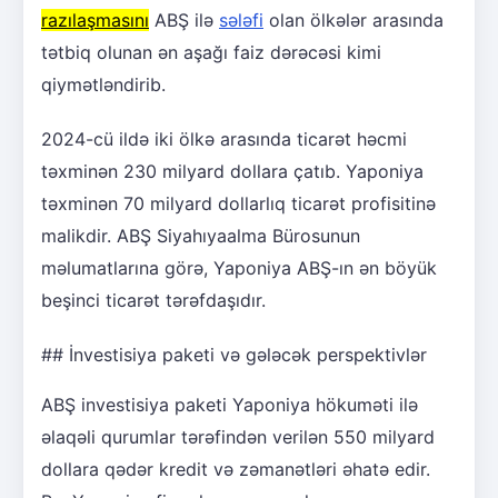
razılaşmasını
ABŞ ilə
sələfi
olan ölkələr arasında
tətbiq olunan ən aşağı faiz dərəcəsi kimi
qiymətləndirib.
2024-cü ildə iki ölkə arasında ticarət həcmi
təxminən 230 milyard dollara çatıb. Yaponiya
təxminən 70 milyard dollarlıq ticarət profisitinə
malikdir. ABŞ Siyahıyaalma Bürosunun
məlumatlarına görə, Yaponiya ABŞ-ın ən böyük
beşinci ticarət tərəfdaşıdır.
## İnvestisiya paketi və gələcək perspektivlər
ABŞ investisiya paketi Yaponiya hökuməti ilə
əlaqəli qurumlar tərəfindən verilən 550 milyard
dollara qədər kredit və zəmanətləri əhatə edir.