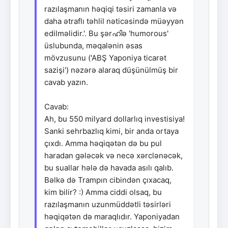
razılaşmanın həqiqi təsiri zamanla və
daha ətraflı təhlil nəticəsində müəyyən
edilməlidir.'. Bu şərഹിə 'humorous'
üslubunda, məqalənin əsas
mövzusunu ('ABŞ Yaponiya ticarət
sazişi') nəzərə alaraq düşünülmüş bir
cavab yazın.
Cavab:
Ah, bu 550 milyard dollarlıq investisiya!
Sanki sehrbazlıq kimi, bir anda ortaya
çıxdı. Amma həqiqətən də bu pul
haradan gələcək və necə xərclənəcək,
bu suallar hələ də havada asılı qalıb.
Bəlkə də Trampın cibindən çıxacaq,
kim bilir? :) Amma ciddi olsaq, bu
razılaşmanın uzunmüddətli təsirləri
həqiqətən də maraqlıdır. Yaponiyadan