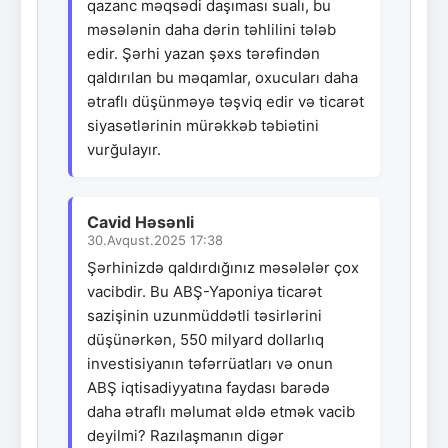
qazanc məqsədi daşıması sualı, bu
məsələnin daha dərin təhlilini tələb
edir. Şərhi yazan şəxs tərəfindən
qaldırılan bu məqamlar, oxucuları daha
ətraflı düşünməyə təşviq edir və ticarət
siyasətlərinin mürəkkəb təbiətini
vurğulayır.
Cavid Həsənli
30.Avqust.2025 17:38
Şərhinizdə qaldırdığınız məsələlər çox
vacibdir. Bu ABŞ-Yaponiya ticarət
sazişinin uzunmüddətli təsirlərini
düşünərkən, 550 milyard dollarlıq
investisiyanın təfərrüatları və onun
ABŞ iqtisadiyyatına faydası barədə
daha ətraflı məlumat əldə etmək vacib
deyilmi? Razılaşmanın digər