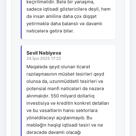
keçirilməlidir. Belə bir yanaşma,
sadəcə iqtisadi göstəricilərə deyil, həm
də insan amilinə daha çox diqqət
yetirməklə daha balanslı və davamlı
nəticələrə gətirə bilər.
Sevil Nəbiyeva
24.İyul.2025 17:22
Məqalədə qeyd olunan ticarət
razılaşmasının müsbət təsirləri qeyd
olunsa da, uzunmüddətli təsirləri və
potensial mənfi nəticələri də nəzərə
alınmalıdır. 550 milyard dollarlıq
investisiya və kreditin konkret detalları
və bu vəsaitlərin hansı sektorlara
yönəldiləcəyi açıqlanmayıb. Bu
məbləğin həqiqi iqtisadi təsiri və nə
dərəcədə davamlı olacağı