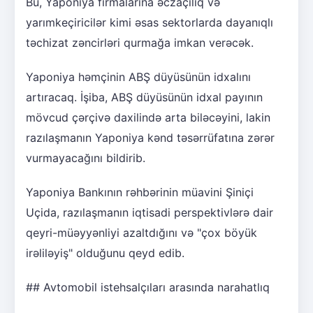
Bu, Yaponiya firmalarına əczaçılıq və
yarımkeçiricilər kimi əsas sektorlarda dayanıqlı
təchizat zəncirləri qurmağa imkan verəcək.
Yaponiya həmçinin ABŞ düyüsünün idxalını
artıracaq. İşiba, ABŞ düyüsünün idxal payının
mövcud çərçivə daxilində arta biləcəyini, lakin
razılaşmanın Yaponiya kənd təsərrüfatına zərər
vurmayacağını bildirib.
Yaponiya Bankının rəhbərinin müavini Şiniçi
Uçida, razılaşmanın iqtisadi perspektivlərə dair
qeyri-müəyyənliyi azaltdığını və "çox böyük
irəliləyiş" olduğunu qeyd edib.
## Avtomobil istehsalçıları arasında narahatlıq