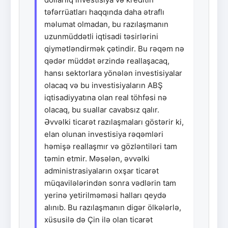
təfərrüatları haqqında daha ətraflı
məlumat olmadan, bu razılaşmanın
uzunmüddətli iqtisadi təsirlərini
qiymətləndirmək çətindir. Bu rəqəm nə
qədər müddət ərzində reallaşacaq,
hansı sektorlara yönələn investisiyalar
olacaq və bu investisiyaların ABŞ
iqtisadiyyatına olan real töhfəsi nə
olacaq, bu suallar cavabsız qalır.
Əvvəlki ticarət razılaşmaları göstərir ki,
elan olunan investisiya rəqəmləri
həmişə reallaşmır və gözləntiləri tam
təmin etmir. Məsələn, əvvəlki
administrasiyaların oxşar ticarət
müqavilələrindən sonra vədlərin tam
yerinə yetirilməməsi halları qeydə
alınıb. Bu razılaşmanın digər ölkələrlə,
xüsusilə də Çin ilə olan ticarət