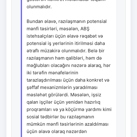
olunmalıdır.
Bundan əlavə, razılaşmanın potensial
mənfi təsirləri, məsələn, ABŞ
istehsalçıları üçün əlavə rəqabət və
potensial iş yerlərinin itirilməsi daha
ətraflı müzakirə olunmalıdır. Belə bir
razılaşmanın həm qalibləri, həm də
məğlubları olacağını nəzərə alaraq, hər
iki tərəfin mənafelərinin
tarazlaşdırılması üçün daha konkret və
şəffaf mexanizmlərin yaradılması
məsləhət görülərdi. Məsələn, işsiz
qalan işçilər üçün yenidən hazırlıq
proqramları və ya köçürmə yardımı kimi
sosial tədbirlər bu razılaşmanın
mümkün mənfi təsirlərinin azaldılması
üçün əlavə olaraq nəzərdən