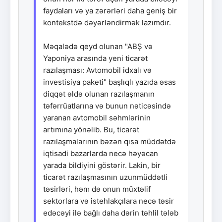
faydaları və ya zərərləri daha geniş bir
kontekstdə dəyərləndirmək lazımdır.
Məqalədə qeyd olunan "ABŞ və
Yaponiya arasında yeni ticarət
razılaşması: Avtomobil idxalı və
investisiya paketi" başlıqlı yazıda əsas
diqqət əldə olunan razılaşmanın
təfərrüatlarına və bunun nəticəsində
yaranan avtomobil səhmlərinin
artımına yönəlib. Bu, ticarət
razılaşmalarının bəzən qısa müddətdə
iqtisadi bazarlarda necə həyəcan
yarada bildiyini göstərir. Lakin, bir
ticarət razılaşmasının uzunmüddətli
təsirləri, həm də onun müxtəlif
sektorlara və istehlakçılara necə təsir
edəcəyi ilə bağlı daha dərin təhlil tələb