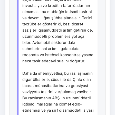
investisiya və kreditin təfərrüatlarının
olmaması, bu məbləğin iqtisadi təsirini
və davamlılığını şübhə altına alır. Tarixi
təcrübələr göstərir ki, bəzi ticarət
sazişləri qısamüddətli artım gətirsə də,
uzunmüddətli problemlərə yol aça
bilər. Avtomobil sektorundakı
səhmlərin ani artımı, gələcəkdə
rəqabətə və istehsal konsentrasiyasına
necə təsir edəcəyi sualını doğurur.
Daha da əhəmiyyətlisi, bu razılaşmanın
digər ölkələrlə, xüsusilə də Çinlə olan
ticarət münasibətlərinə və geosiyasi
vəziyyətə təsirini vurğulamaq vacibdir.
Bu razılaşmanın ABŞ-ın uzunmüddətli
iqtisadi maraqlarına xidmət edib-
etməməsi və ya sırf qısamüddətli siyasi