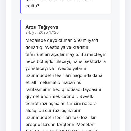
edilib?
Arzu Tağıyeva
24.İyul.2025 17:20
Məqalədə qeyd olunan 550 milyard
dollarlıq investisiya və kreditin
təfərrüatları açıqlanmayıb. Bu məbləğin
necə bölüşdürüləcəyi, hansı sektorlara
yönələcəyi və investisiyaların
uzunmüddətli təsirləri haqqında daha
ətraflı məlumat olmadan bu
razılaşmanın həqiqi iqtisadi faydasını
qiymətləndirmək çətindir. Əvvəlki
ticarət razılaşmaları tarixini nəzərə
alsaq, bu cür razılaşmaların
uzunmüddətli təsirləri tez-tez ilkin
proqnozlardan fərqlənir. Məsələn,