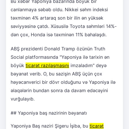
Bu xəbər Yaponiya bazarında böyük bir
canlanmaya səbəb oldu. Nikkei səhm indeksi
təxminən 4% artaraq son bir ilin ən yüksək
səviyyəsinə çatdı. Xüsusilə Toyota səhmləri 14%-
dən çox, Honda isə təxminən 11% bahalaşdı.
ABŞ prezidenti Donald Tramp özünün Truth
Social platformasında "Yaponiya ilə tarixin ən
böyük
ticarət razılaşmasını
imzaladım" deyə
bəyanat verib. O, bu sazişin ABŞ üçün çox
həyəcanverici bir dövr olduğunu və Yaponiya ilə
əlaqələrin bundan sonra da davam edəcəyini
vurğulayıb.
## Yaponiya baş nazirinin bəyanatı
Yaponiya Baş naziri Şigeru İşiba, bu
ticarət