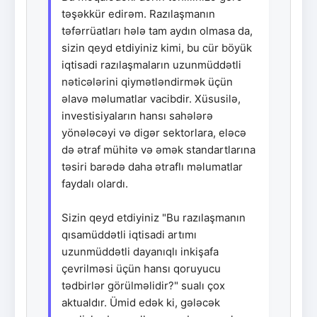
təşəkkür edirəm. Razılaşmanın
təfərrüatları hələ tam aydın olmasa da,
sizin qeyd etdiyiniz kimi, bu cür böyük
iqtisadi razılaşmaların uzunmüddətli
nəticələrini qiymətləndirmək üçün
əlavə məlumatlar vacibdir. Xüsusilə,
investisiyaların hansı sahələrə
yönələcəyi və digər sektorlara, eləcə
də ətraf mühitə və əmək standartlarına
təsiri barədə daha ətraflı məlumatlar
faydalı olardı.
Sizin qeyd etdiyiniz "Bu razılaşmanın
qısamüddətli iqtisadi artımı
uzunmüddətli dayanıqlı inkişafa
çevrilməsi üçün hansı qoruyucu
tədbirlər görülməlidir?" sualı çox
aktualdır. Ümid edək ki, gələcək