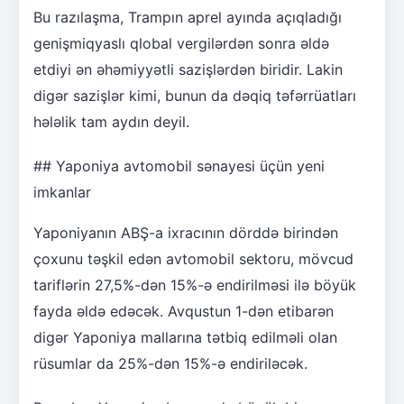
Bu razılaşma, Trampın aprel ayında açıqladığı
genişmiqyaslı qlobal vergilərdən sonra əldə
etdiyi ən əhəmiyyətli sazişlərdən biridir. Lakin
digər sazişlər kimi, bunun da dəqiq təfərrüatları
hələlik tam aydın deyil.
## Yaponiya avtomobil sənayesi üçün yeni
imkanlar
Yaponiyanın ABŞ-a ixracının dörddə birindən
çoxunu təşkil edən avtomobil sektoru, mövcud
tariflərin 27,5%-dən 15%-ə endirilməsi ilə böyük
fayda əldə edəcək. Avqustun 1-dən etibarən
digər Yaponiya mallarına tətbiq edilməli olan
rüsumlar da 25%-dən 15%-ə endiriləcək.