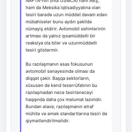
NAFTA-nın (indi USMCA) həm ABŞ,
həm də Meksika iqtisadiyyatına olan
təsiri barədə uzun müddət davam edən
mübahisələr bunu aydın şəkildə
nümayiş etdirir. Avtomobil səhmlərinin
artması da yalnız qısamüddətli bir
reaksiya ola bilər və uzunmüddətli
təsiri göstərmir.
Bu razılaşmanın əsas fokusunun
avtomobil sənayesində olması da
diqqət çəkir. Başqa sektorların,
xüsusən də kənd təsərrüfatının bu
razılaşmadan necə təsirlənəcəyi
haqqında daha çox məlumat lazımdır.
Bundan əlavə, razılaşmanın ətraf
mühitə və əmək standartlarına təsiri də
qiymətləndirilməlidir.