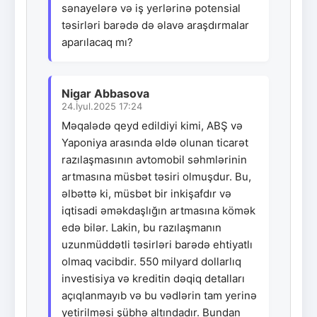
sənayelərə və iş yerlərinə potensial
təsirləri barədə də əlavə araşdırmalar
aparılacaq mı?
Nigar Abbasova
24.İyul.2025 17:24
Məqalədə qeyd edildiyi kimi, ABŞ və
Yaponiya arasında əldə olunan ticarət
razılaşmasının avtomobil səhmlərinin
artmasına müsbət təsiri olmuşdur. Bu,
əlbəttə ki, müsbət bir inkişafdır və
iqtisadi əməkdaşlığın artmasına kömək
edə bilər. Lakin, bu razılaşmanın
uzunmüddətli təsirləri barədə ehtiyatlı
olmaq vacibdir. 550 milyard dollarlıq
investisiya və kreditin dəqiq detalları
açıqlanmayıb və bu vədlərin tam yerinə
yetirilməsi şübhə altındadır. Bundan