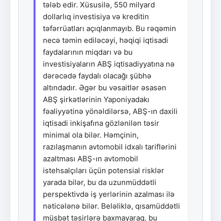
tələb edir. Xüsusilə, 550 milyard
dollarlıq investisiya və kreditin
təfərrüatları açıqlanmayıb. Bu rəqəmin
necə təmin ediləcəyi, həqiqi iqtisadi
faydalarının miqdarı və bu
investisiyaların ABŞ iqtisadiyyatına nə
dərəcədə faydalı olacağı şübhə
altındadır. Əgər bu vəsaitlər əsasən
ABŞ şirkətlərinin Yaponiyadakı
fəaliyyətinə yönəldilərsə, ABŞ-ın daxili
iqtisadi inkişafına gözlənilən təsir
minimal ola bilər. Həmçinin,
razılaşmanın avtomobil idxalı tariflərini
azaltması ABŞ-ın avtomobil
istehsalçıları üçün potensial risklər
yarada bilər, bu da uzunmüddətli
perspektivdə iş yerlərinin azalması ilə
nəticələnə bilər. Beləliklə, qısamüddətli
müsbət təsirlərə baxmayaraq, bu