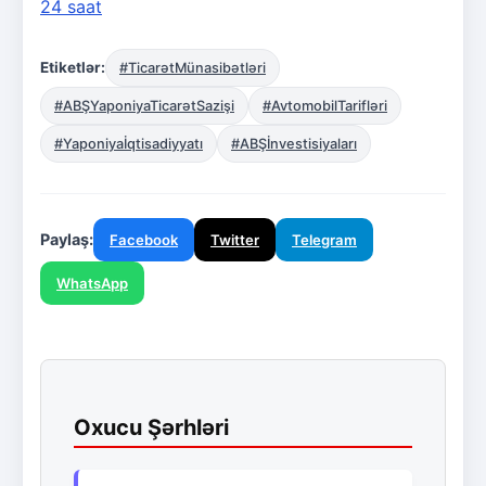
24 saat
Etiketlər:
#TicarətMünasibətləri
#ABŞYaponiyaTicarətSazişi
#AvtomobilTarifləri
#Yaponiyaİqtisadiyyatı
#ABŞİnvestisiyaları
Paylaş:
Facebook
Twitter
Telegram
WhatsApp
Oxucu Şərhləri