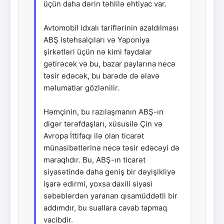
üçün daha dərin təhlilə ehtiyac var.
Avtomobil idxalı tariflərinin azaldılması
ABŞ istehsalçıları və Yaponiya
şirkətləri üçün nə kimi faydalar
gətirəcək və bu, bazar paylarına necə
təsir edəcək, bu barədə də əlavə
məlumatlar gözlənilir.
Həmçinin, bu razılaşmanın ABŞ-ın
digər tərəfdaşları, xüsusilə Çin və
Avropa İttifaqı ilə olan ticarət
münasibətlərinə necə təsir edəcəyi də
maraqlıdır. Bu, ABŞ-ın ticarət
siyasətində daha geniş bir dəyişikliyə
işarə edirmi, yoxsa daxili siyasi
səbəblərdən yaranan qısamüddətli bir
addımdır, bu suallara cavab tapmaq
vacibdir.