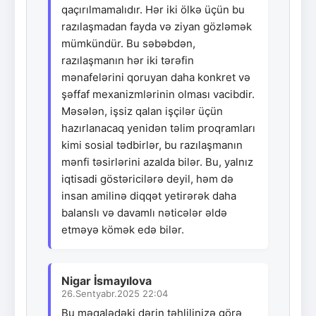
qaçırılmamalıdır. Hər iki ölkə üçün bu
razılaşmadan fayda və ziyan gözləmək
mümkündür. Bu səbəbdən,
razılaşmanın hər iki tərəfin
mənafelərini qoruyan daha konkret və
şəffaf mexanizmlərinin olması vacibdir.
Məsələn, işsiz qalan işçilər üçün
hazırlanacaq yenidən təlim proqramları
kimi sosial tədbirlər, bu razılaşmanın
mənfi təsirlərini azalda bilər. Bu, yalnız
iqtisadi göstəricilərə deyil, həm də
insan amilinə diqqət yetirərək daha
balanslı və davamlı nəticələr əldə
etməyə kömək edə bilər.
Nigar İsmayılova
26.Sentyabr.2025 22:04
Bu məqalədəki dərin təhlilinizə görə