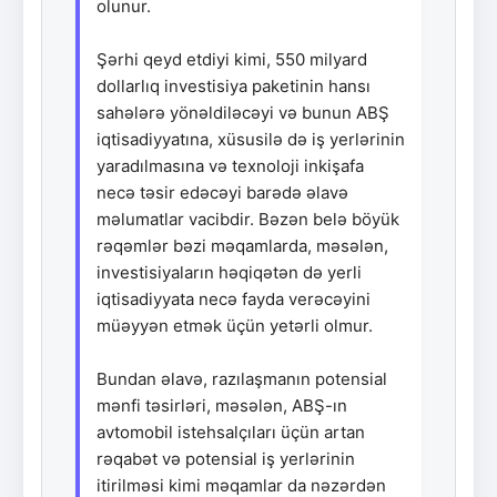
olunur.
Şərhi qeyd etdiyi kimi, 550 milyard
dollarlıq investisiya paketinin hansı
sahələrə yönəldiləcəyi və bunun ABŞ
iqtisadiyyatına, xüsusilə də iş yerlərinin
yaradılmasına və texnoloji inkişafa
necə təsir edəcəyi barədə əlavə
məlumatlar vacibdir. Bəzən belə böyük
rəqəmlər bəzi məqamlarda, məsələn,
investisiyaların həqiqətən də yerli
iqtisadiyyata necə fayda verəcəyini
müəyyən etmək üçün yetərli olmur.
Bundan əlavə, razılaşmanın potensial
mənfi təsirləri, məsələn, ABŞ-ın
avtomobil istehsalçıları üçün artan
rəqabət və potensial iş yerlərinin
itirilməsi kimi məqamlar da nəzərdən