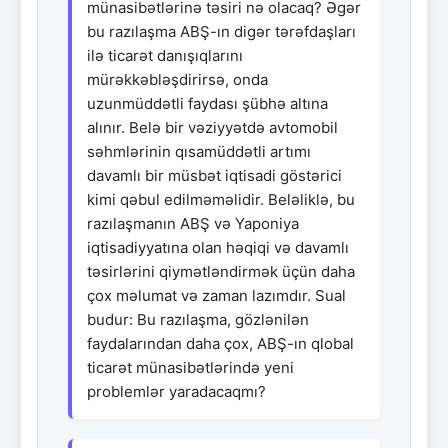
münasibətlərinə təsiri nə olacaq? Əgər
bu razılaşma ABŞ-ın digər tərəfdaşları
ilə ticarət danışıqlarını
mürəkkəbləşdirirsə, onda
uzunmüddətli faydası şübhə altına
alınır. Belə bir vəziyyətdə avtomobil
səhmlərinin qısamüddətli artımı
davamlı bir müsbət iqtisadi göstərici
kimi qəbul edilməməlidir. Beləliklə, bu
razılaşmanın ABŞ və Yaponiya
iqtisadiyyatına olan həqiqi və davamlı
təsirlərini qiymətləndirmək üçün daha
çox məlumat və zaman lazımdır. Sual
budur: Bu razılaşma, gözlənilən
faydalarından daha çox, ABŞ-ın qlobal
ticarət münasibətlərində yeni
problemlər yaradacaqmı?