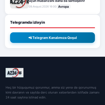
üçün mübarizəni daha da sərtləşdirir
Avropa
09.Avqust.2026 16:00
Telegramda izləyin
📲 Telegram Kanalımıza Qoşul
Heç bir hüququmuz qorunmur, amma siz yenə də qorunurmuş
kimi davranın və saytda dərc olunan xəbərlərdən istifadə zamanı
24 saat saytına istinad edin.