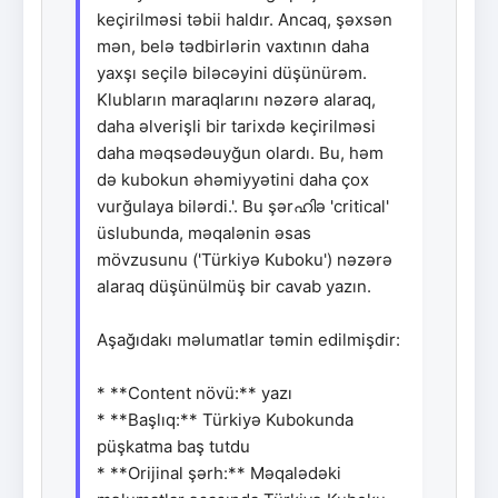
keçirilməsi təbii haldır. Ancaq, şəxsən
mən, belə tədbirlərin vaxtının daha
yaxşı seçilə biləcəyini düşünürəm.
Klubların maraqlarını nəzərə alaraq,
daha əlverişli bir tarixdə keçirilməsi
daha məqsədəuyğun olardı. Bu, həm
də kubokun əhəmiyyətini daha çox
vurğulaya bilərdi.'. Bu şərഹിə 'critical'
üslubunda, məqalənin əsas
mövzusunu ('Türkiyə Kuboku') nəzərə
alaraq düşünülmüş bir cavab yazın.
Aşağıdakı məlumatlar təmin edilmişdir:
* **Content növü:** yazı
* **Başlıq:** Türkiyə Kubokunda
püşkatma baş tutdu
* **Orijinal şərh:** Məqalədəki