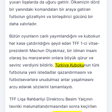
yuxarı liqalarda da uğuru gətirir. Ölkəmizin dörd
bir yanındakı komandaları bir araya gətirən
futbolun gözəlliyini və birləşdirici gücünü bir
daha xatırladır.
Bütün oyunların canlı yayımlandığını və kubokun
hər kəsə çatdırıldığını qeyd edən TFF 1-ci vitse-
prezidenti Məcnun Otyakmaz, bir idman insanı
olaraq bu mənzərənin onlara böyük qürur və
sevinc verdiyini bildirib.
Türkiyə Kuboku
nun türk
futboluna yeni istedadlar qazandırmasını və
futbolsevərlərə unudulmaz anlar yaşatmasını
arzu edərək sözlərini tamamlayıb.
TFF Liqa Rəhbərliyi Direktoru Besim Yalçının
texniki məlumatlandırmasından sonra keçirilən