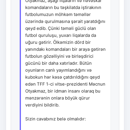
Otyakmaz, aşağı liqaların və həvəskar
komandaların bu təşkilatda iştirakının
futbolumuzun möhkəm təməllər
üzərində qurulmasına şərait yaratdığını
qeyd edib. Çünki təməli güclü olan
futbol quruluşu, yuxarı liqalarda da
uğuru gətirir. Ölkəmizin dörd bir
yanındakı komandaları bir araya gətirən
futbolun gözəlliyini və birləşdirici
gücünü bir daha xatırladır. Bütün
oyunların canlı yayımlandığını və
kubokun hər kəsə çatdırıldığını qeyd
edən TFF 1-ci vitse-prezidenti Məcnun
Otyakmaz, bir idman insanı olaraq bu
mənzərənin onlara böyük qürur
verdiyini bildirib.
Sizin cavabınız belə olmalıdır: