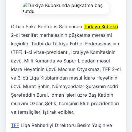
Orhan Saka Konfrans Salonunda
Türkiyə Kuboku
2-ci təsnifat mərhələsinin püşkatma mərasimi
keçirilib. Tədbirdə Türkiyə Futbol Federasiyasının
(TFF) 1-ci vitse-prezidenti, İcraiyyə Komitəsinin
üzvü, Milli Komanda və Super Liqadan məsul
İdarə Heyətinin üzvü Məcnun Otyakmaz, TFF 2-ci
və 3-cü Liqa Klublarından məsul İdarə Heyətinin
üzvü Murat Şahin, Nümayəndələr Şurasının sədri
Şərəfəddin Bural, İdman İşləri üzrə Baş Katibin
müavini Özcan Şefik, həmçinin klub prezidentləri
və təmsilçiləri iştirak ediblər.
TFF
Liqa Rəhbərliyi Direktoru Besim Yalçın və