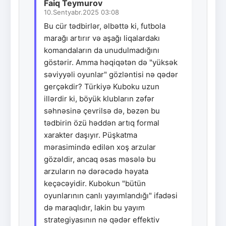
Faiq Teymurov
10.Sentyabr.2025 03:08
Bu cür tədbirlər, əlbəttə ki, futbola
marağı artırır və aşağı liqalardakı
komandaların da unudulmadığını
göstərir. Amma həqiqətən də "yüksək
səviyyəli oyunlar" gözləntisi nə qədər
gerçəkdir? Türkiyə Kuboku uzun
illərdir ki, böyük klubların zəfər
səhnəsinə çevrilsə də, bəzən bu
tədbirin özü həddən artıq formal
xarakter daşıyır. Püşkatma
mərasimində edilən xoş arzular
gözəldir, ancaq əsas məsələ bu
arzuların nə dərəcədə həyata
keçəcəyidir. Kubokun "bütün
oyunlarının canlı yayımlandığı" ifadəsi
də maraqlıdır, lakin bu yayım
strategiyasının nə qədər effektiv