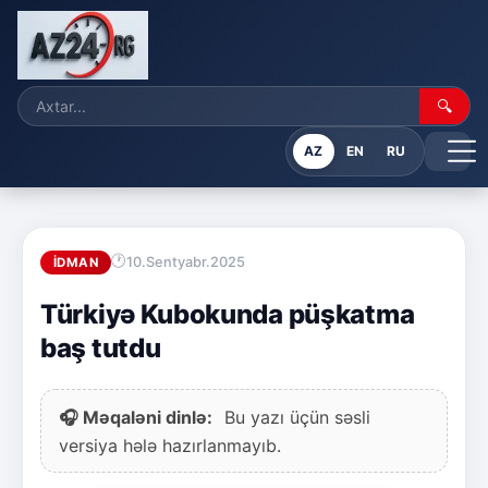
🔍
AZ
EN
RU
10.Sentyabr.2025
İDMAN
Türkiyə Kubokunda püşkatma
baş tutdu
🎧 Məqaləni dinlə:
Bu yazı üçün səsli
versiya hələ hazırlanmayıb.