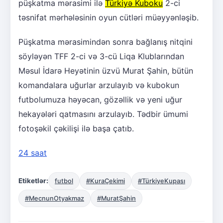
püşkatma mərasimi ilə
Türkiyə Kuboku
2-ci
təsnifat mərhələsinin oyun cütləri müəyyənləşib.
Püşkatma mərasimindən sonra bağlanış nitqini
söyləyən TFF 2-ci və 3-cü Liqa Klublarından
Məsul İdarə Heyətinin üzvü Murat Şahin, bütün
komandalara uğurlar arzulayıb və kubokun
futbolumuza həyəcan, gözəllik və yeni uğur
hekayələri qatmasını arzulayıb. Tədbir ümumi
fotoşəkil çəkilişi ilə başa çatıb.
24 saat
Etiketlər:
futbol
#KuraÇekimi
#TürkiyeKupası
#MecnunOtyakmaz
#MuratŞahin