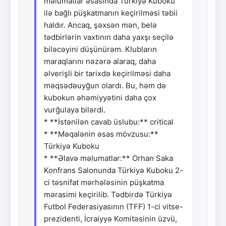
məlumatlar əsasında Türkiyə Kuboku
ilə bağlı püşkatmanın keçirilməsi təbii
haldır. Ancaq, şəxsən mən, belə
tədbirlərin vaxtının daha yaxşı seçilə
biləcəyini düşünürəm. Klubların
maraqlarını nəzərə alaraq, daha
əlverişli bir tarixdə keçirilməsi daha
məqsədəuyğun olardı. Bu, həm də
kubokun əhəmiyyətini daha çox
vurğulaya bilərdi.
* **İstənilən cavab üslubu:** critical
* **Məqalənin əsas mövzusu:**
Türkiyə Kuboku
* **Əlavə məlumatlar:** Orhan Saka
Konfrans Salonunda Türkiyə Kuboku 2-
ci təsnifat mərhələsinin püşkatma
mərasimi keçirilib. Tədbirdə Türkiyə
Futbol Federasiyasının (TFF) 1-ci vitse-
prezidenti, İcraiyyə Komitəsinin üzvü,