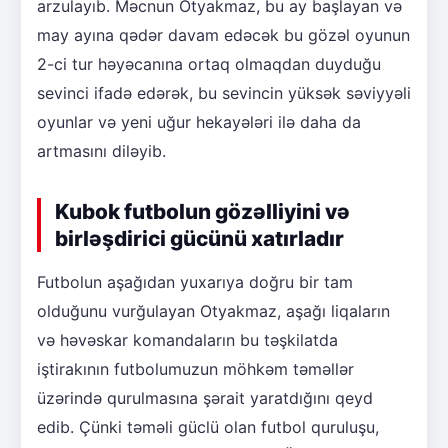
arzulayıb. Məcnun Otyakmaz, bu ay başlayan və
may ayına qədər davam edəcək bu gözəl oyunun
2-ci tur həyəcanına ortaq olmaqdan duyduğu
sevinci ifadə edərək, bu sevincin yüksək səviyyəli
oyunlar və yeni uğur hekayələri ilə daha da
artmasını diləyib.
Kubok futbolun gözəlliyini və
birləşdirici gücünü xatırladır
Futbolun aşağıdan yuxarıya doğru bir tam
olduğunu vurğulayan Otyakmaz, aşağı liqaların
və həvəskar komandaların bu təşkilatda
iştirakının futbolumuzun möhkəm təməllər
üzərində qurulmasına şərait yaratdığını qeyd
edib. Çünki təməli güclü olan futbol quruluşu,