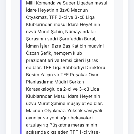
Milli Komanda və Super Liqadan məsul
İdarə Heyətinin üzvü Məcnun
Otyakmaz, TFF 2-ci və 3-cü Liqa
Klublarından məsul İdarə Heyətinin
üzvü Murat Şahin, Nümayəndələr
Şurasının sədri Şərəfəddin Bural,
İdman İşləri üzrə Baş Katibin müavini
Özcan Şefik, həmçəm klub
prezidentləri və təmsilçiləri iştirak
ediblər. TFF Liqa Rəhbərliyi Direktoru
Besim Yalçın və TFF Peşəkar Oyun
Planlaşdırma Müdiri Sərkan
Karasakaloğlu da 2-ci və 3-cü Liqa
Klublarından Məsul İdarə Heyətinin
üzvü Murat Şahinə müşayiət ediblər.
Məcnun Otyakmaz: Yüksək səviyyəli
oyunlar və yeni uğur hekayələri
arzulayırıq Püşkatma mərasiminin
açılışında çıxış edən TFF 1-ci vitse-