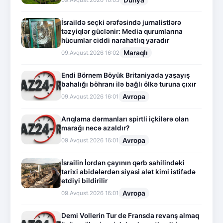
Dünya
09.Avqust.2026 16:05
İsraildə seçki ərəfəsində jurnalistlərə
təzyiqlər güclənir: Media qurumlarına
hücumlar ciddi narahatlıq yaradır
Maraqlı
09.Avqust.2026 16:02
Endi Börnem Böyük Britaniyada yaşayış
bahalığı böhranı ilə bağlı ölkə turuna çıxır
Avropa
09.Avqust.2026 16:01
Arıqlama dərmanları spirtli içkilərə olan
marağı necə azaldır?
Avropa
09.Avqust.2026 16:01
İsrailin İordan çayının qərb sahilindəki
tarixi abidələrdən siyasi alət kimi istifadə
etdiyi bildirilir
Avropa
09.Avqust.2026 16:01
Demi Vollerin Tur de Fransda revanş almaq