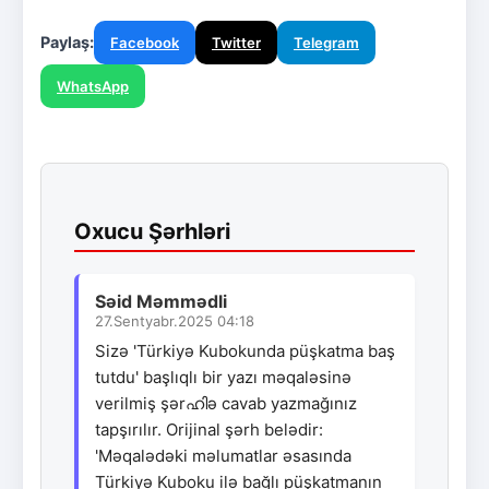
Paylaş:
Facebook
Twitter
Telegram
WhatsApp
Oxucu Şərhləri
Səid Məmmədli
27.Sentyabr.2025 04:18
Sizə 'Türkiyə Kubokunda püşkatma baş
tutdu' başlıqlı bir yazı məqaləsinə
verilmiş şərഹിə cavab yazmağınız
tapşırılır. Orijinal şərh belədir:
'Məqalədəki məlumatlar əsasında
Türkiyə Kuboku ilə bağlı püşkatmanın