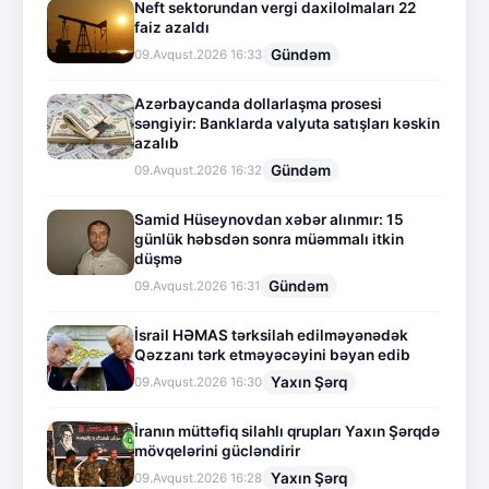
Neft sektorundan vergi daxilolmaları 22
faiz azaldı
Gündəm
09.Avqust.2026 16:33
Azərbaycanda dollarlaşma prosesi
səngiyir: Banklarda valyuta satışları kəskin
azalıb
Gündəm
09.Avqust.2026 16:32
Samid Hüseynovdan xəbər alınmır: 15
günlük həbsdən sonra müəmmalı itkin
düşmə
Gündəm
09.Avqust.2026 16:31
İsrail HƏMAS tərksilah edilməyənədək
Qəzzanı tərk etməyəcəyini bəyan edib
Yaxın Şərq
09.Avqust.2026 16:30
İranın müttəfiq silahlı qrupları Yaxın Şərqdə
mövqelərini gücləndirir
Yaxın Şərq
09.Avqust.2026 16:28