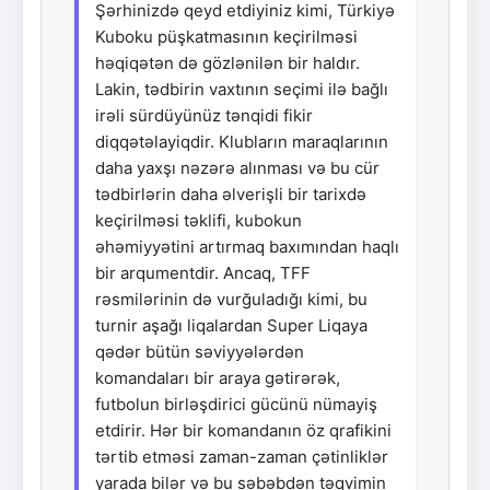
Şərhinizdə qeyd etdiyiniz kimi, Türkiyə
Kuboku püşkatmasının keçirilməsi
həqiqətən də gözlənilən bir haldır.
Lakin, tədbirin vaxtının seçimi ilə bağlı
irəli sürdüyünüz tənqidi fikir
diqqətəlayiqdir. Klubların maraqlarının
daha yaxşı nəzərə alınması və bu cür
tədbirlərin daha əlverişli bir tarixdə
keçirilməsi təklifi, kubokun
əhəmiyyətini artırmaq baxımından haqlı
bir arqumentdir. Ancaq, TFF
rəsmilərinin də vurğuladığı kimi, bu
turnir aşağı liqalardan Super Liqaya
qədər bütün səviyyələrdən
komandaları bir araya gətirərək,
futbolun birləşdirici gücünü nümayiş
etdirir. Hər bir komandanın öz qrafikini
tərtib etməsi zaman-zaman çətinliklər
yarada bilər və bu səbəbdən təqvimin