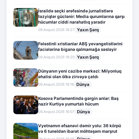
İsraildə seçki ərəfəsində jurnalistlərə
təzyiqlər güclənir: Media qurumlarına qarşı
hücumlar ciddi narahatlıq yaradır
Yaxın Şərq
09.Avqust.2026 16:27
Fələstinli xristianlar ABŞ yevangelistlərini
faciələrinə biganə qalmamağa səsləyir
Yaxın Şərq
09.Avqust.2026 16:20
Dünyanın yeni cazibə mərkəzi: Milyonluq
əhalisi olan ölkə zirvəyə çatdı
Dünya
09.Avqust.2026 16:19
Kosova Parlamentində gərgin anlar: Baş
nazir Kurtiyə yumurtalı hücum
Dünya
09.Avqust.2026 16:07
Vyetnamın əfsanəvi dəmir yolu: 36 körpü
və 6 tuneldən ibarət möhtəşəm marşrut