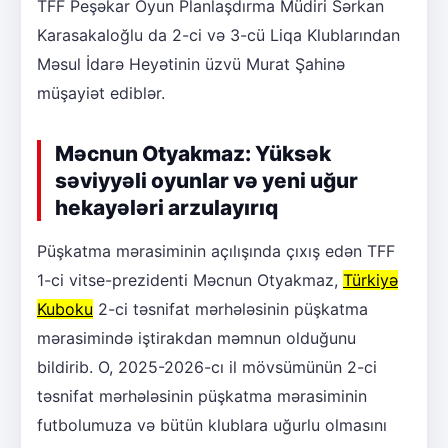
TFF Peşəkar Oyun Planlaşdırma Müdiri Sərkan
Karasakaloğlu da 2-ci və 3-cü Liqa Klublarından
Məsul İdarə Heyətinin üzvü Murat Şahinə
müşayiət ediblər.
Məcnun Otyakmaz: Yüksək
səviyyəli oyunlar və yeni uğur
hekayələri arzulayırıq
Püşkatma mərasiminin açılışında çıxış edən TFF
1-ci vitse-prezidenti Məcnun Otyakmaz,
Türkiyə
Kuboku
2-ci təsnifat mərhələsinin püşkatma
mərasimində iştirakdan məmnun olduğunu
bildirib. O, 2025-2026-cı il mövsümünün 2-ci
təsnifat mərhələsinin püşkatma mərasiminin
futbolumuza və bütün klublara uğurlu olmasını