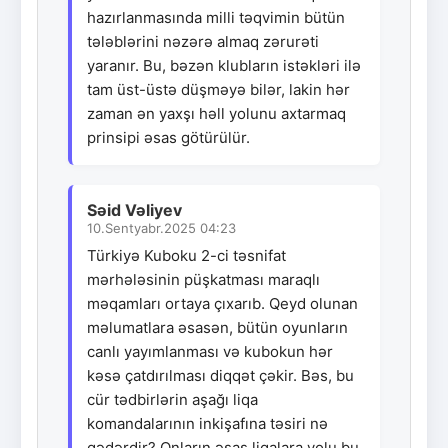
hazırlanmasında milli təqvimin bütün
tələblərini nəzərə almaq zərurəti
yaranır. Bu, bəzən klubların istəkləri ilə
tam üst-üstə düşməyə bilər, lakin hər
zaman ən yaxşı həll yolunu axtarmaq
prinsipi əsas götürülür.
Səid Vəliyev
10.Sentyabr.2025 04:23
Türkiyə Kuboku 2-ci təsnifat
mərhələsinin püşkatması maraqlı
məqamları ortaya çıxarıb. Qeyd olunan
məlumatlara əsasən, bütün oyunların
canlı yayımlanması və kubokun hər
kəsə çatdırılması diqqət çəkir. Bəs, bu
cür tədbirlərin aşağı liqa
komandalarının inkişafına təsiri nə
qədərdir? Onların əsas liqalara yolu bu