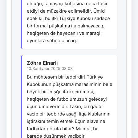
olduğu, tamaşaçı kütləsinə necə təsir
etdiyi də müzakirə edilməlidir. Ümid
edək ki, bu ilki Türkiyə Kuboku sadəcə
bir formal püşkatma ilə qalmayacaq,
həqiqətən də həyəcanlı və maraqlı
oyunlara səhnə olacaq.
Zöhrə Elnarli
10.Sentyabr.2025 03:03
Bu möhtəşəm bir tədbirdir! Türkiyə
Kubokunun püşkatma mərasiminin belə
böyük bir coşğu ilə keçirilməsi,
həqiqətən də futbolumuzun gələcəyi
üçün ümidvericidir. Lakin, bu qədər
vacib bir tədbirdə aşağı liqa klublarının
iştirakını təmin etmək üçün əlavə nə
tədbirlər görülə bilər? Məncə, bu
barədə düşünmək vacibdir.