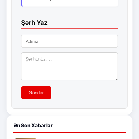
Şərh Yaz
Göndər
Ən Son Xəbərlər