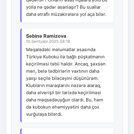
yolla nə qədər asanlaşır? Bu suallar
daha ətraflı müzakirələrə yol aça bilər.
Səbinə Ramizova
10.Sentyabr.2025 04:18
Məqalədəki məlumatlar əsasında
Türkiyə Kuboku ilə bağlı püşkatmanın
keçirilməsi təbii haldır. Ancaq, şəxsən
mən, belə tədbirlərin vaxtının daha
yaxşı seçilə biləcəyini düşünürəm.
Klubların maraqlarını nəzərə alaraq,
daha əlverişli bir tarixdə keçirilməsi
daha məqsədəuyğun olardı. Bu, həm
də kubokun əhəmiyyətini daha çox
vurğulaya bilərdi.