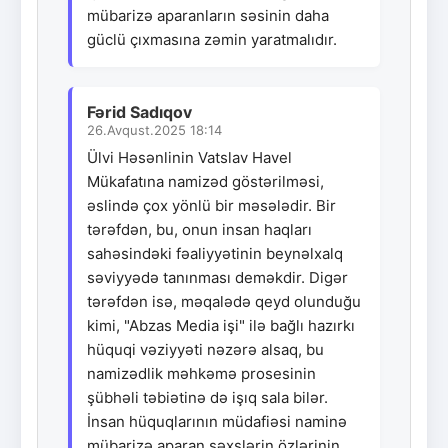
mübarizə aparanların səsinin daha
güclü çıxmasına zəmin yaratmalıdır.
Fərid Sadıqov
26.Avqust.2025 18:14
Ülvi Həsənlinin Vatslav Havel
Mükafatına namizəd göstərilməsi,
əslində çox yönlü bir məsələdir. Bir
tərəfdən, bu, onun insan haqları
sahəsindəki fəaliyyətinin beynəlxalq
səviyyədə tanınması deməkdir. Digər
tərəfdən isə, məqalədə qeyd olunduğu
kimi, "Abzas Media işi" ilə bağlı hazırkı
hüquqi vəziyyəti nəzərə alsaq, bu
namizədlik məhkəmə prosesinin
şübhəli təbiətinə də işıq sala bilər.
İnsan hüquqlarının müdafiəsi naminə
mübarizə aparan şəxslərin özlərinin