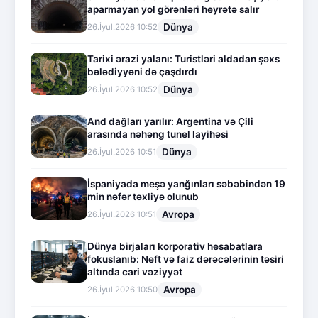
aparmayan yol görənləri heyrətə salır
Dünya
26.İyul.2026 10:52
Tarixi ərazi yalanı: Turistləri aldadan şəxs
bələdiyyəni də çaşdırdı
Dünya
26.İyul.2026 10:52
And dağları yarılır: Argentina və Çili
arasında nəhəng tunel layihəsi
Dünya
26.İyul.2026 10:51
İspaniyada meşə yanğınları səbəbindən 19
min nəfər təxliyə olunub
Avropa
26.İyul.2026 10:51
Dünya birjaları korporativ hesabatlara
fokuslanıb: Neft və faiz dərəcələrinin təsiri
altında cari vəziyyət
Avropa
26.İyul.2026 10:50