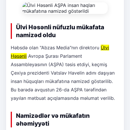
Ülvi Həsənli nüfuzlu mükafata
namizəd oldu
Həbsdə olan "Abzas Media"nın direktoru
Ülvi
Həsənli
Avropa Şurası Parlament
Assambleyasının (AŞPA) təsis etdiyi, keçmiş
Çexiya prezidenti Vatslav Havelin adını daşıyan
insan hüquqları mükafatına namizəd göstərilib.
Bu barədə avqustun 26-da AŞPA tərəfindən
yayılan mətbuat açıqlamasında məlumat verilib.
Namizədlər və mükafatın
əhəmiyyəti