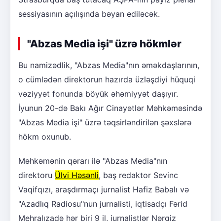
sessiyasının açılışında bəyan ediləcək.
"Abzas Media işi" üzrə hökmlər
Bu namizədlik, "Abzas Media"nın əməkdaşlarının,
o cümlədən direktorun hazırda üzləşdiyi hüquqi
vəziyyət fonunda böyük əhəmiyyət daşıyır.
İyunun 20-də Bakı Ağır Cinayətlər Məhkəməsində
"Abzas Media işi" üzrə təqsirləndirilən şəxslərə
hökm oxunub.
Məhkəmənin qərarı ilə "Abzas Media"nın
direktoru
Ülvi Həsənli
, baş redaktor Sevinc
Vaqifqızı, araşdırmaçı jurnalist Hafiz Babalı və
"Azadlıq Radiosu"nun jurnalisti, iqtisadçı Fərid
Mehralızadə hər biri 9 il, jurnalistlər Nərgiz