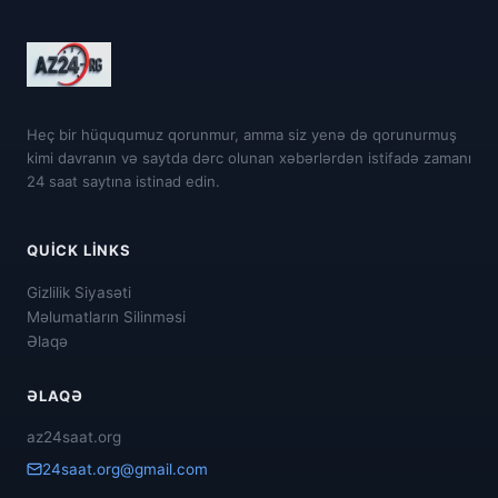
Heç bir hüququmuz qorunmur, amma siz yenə də qorunurmuş
kimi davranın və saytda dərc olunan xəbərlərdən istifadə zamanı
24 saat saytına istinad edin.
QUICK LINKS
Gizlilik Siyasəti
Məlumatların Silinməsi
Əlaqə
ƏLAQƏ
az24saat.org
24saat.org@gmail.com