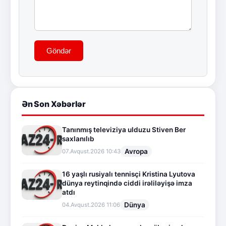
Göndər
Ən Son Xəbərlər
Tanınmış televiziya ulduzu Stiven Ber
saxlanılıb
Avropa
07.Avqust.2026 10:43
16 yaşlı rusiyalı tennisçi Kristina Lyutova
dünya reytinqində ciddi irəliləyişə imza
atdı
Dünya
04.Avqust.2026 11:06