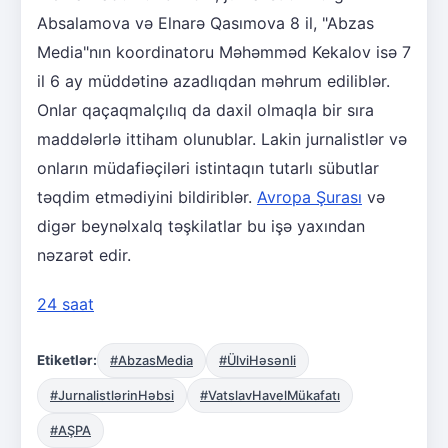
Absalamova və Elnarə Qasımova 8 il, "Abzas
Media"nın koordinatoru Məhəmməd Kekalov isə 7
il 6 ay müddətinə azadlıqdan məhrum ediliblər.
Onlar qaçaqmalçılıq da daxil olmaqla bir sıra
maddələrlə ittiham olunublar. Lakin jurnalistlər və
onların müdafiəçiləri istintaqın tutarlı sübutlar
təqdim etmədiyini bildiriblər.
Avropa Şurası
və
digər beynəlxalq təşkilatlar bu işə yaxından
nəzarət edir.
24 saat
Etiketlər:
#AbzasMedia
#ÜlviHəsənli
#JurnalistlərinHəbsi
#VatslavHavelMükafatı
#AŞPA