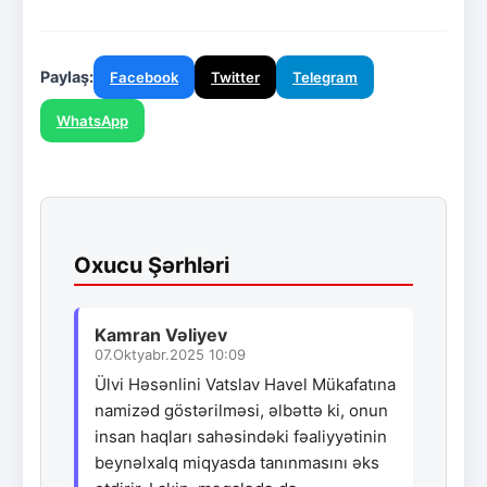
Paylaş:
Facebook
Twitter
Telegram
WhatsApp
Oxucu Şərhləri
Kamran Vəliyev
07.Oktyabr.2025 10:09
Ülvi Həsənlini Vatslav Havel Mükafatına
namizəd göstərilməsi, əlbəttə ki, onun
insan haqları sahəsindəki fəaliyyətinin
beynəlxalq miqyasda tanınmasını əks