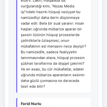
etdirir. Lakin, məqalədə də
vurğulandığı kimi, "Abzas Media
işi"ndəki hazırkı hüquqi vəziyyət bu
namizədliyi daha dərin düşünməyə
vadar edir. Belə bir sual yaranır: insan
haqları uğrunda mübarizə aparan bir
şəxsin özünün hüquqi proseslərdə
çətinliklərlə üzləşməsi, onun
mükafatının əsl mənasını necə dəyişir?
Bu namizədlik, sadəcə fəaliyyətin
tanınmasından əlavə, hüquqi prosesin
şübhəli tərəflərinə də diqqət çəkirmi?
Və ən əsası, bu cür mükafatlar, ədalət
uğrunda mübarizə aparanların səsinin
daha güclü çıxmasına nə dərəcədə
təsir edə bilir?
Fərid Nurlu