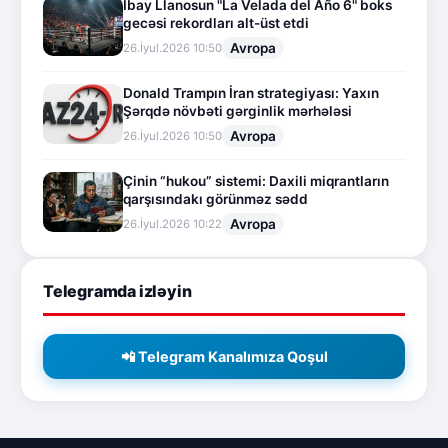
İbay Llanosun "La Velada del Año 6" boks
gecəsi rekordları alt-üst etdi
Avropa
26.İyul.2026 10:50
Donald Trampın İran strategiyası: Yaxın
Şərqdə növbəti gərginlik mərhələsi
Avropa
26.İyul.2026 10:50
Çinin “hukou” sistemi: Daxili miqrantların
qarşısındakı görünməz sədd
Avropa
26.İyul.2026 10:22
Telegramda izləyin
📲 Telegram Kanalımıza Qoşul