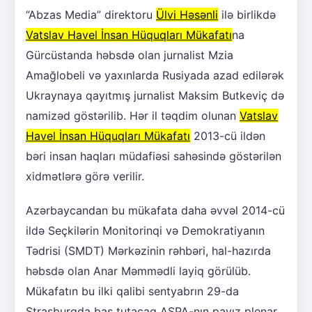
“Abzas Media” direktoru
Ülvi Həsənli
ilə birlikdə
Vatslav Havel İnsan Hüquqları Mükafatı
na
Gürcüstanda həbsdə olan jurnalist Mzia
Amağlobeli və yaxınlarda Rusiyada azad edilərək
Ukraynaya qayıtmış jurnalist Maksim Butkeviç də
namizəd göstərilib. Hər il təqdim olunan
Vatslav
Havel İnsan Hüquqları Mükafatı
2013-cü ildən
bəri insan haqları müdafiəsi sahəsində göstərilən
xidmətlərə görə verilir.
Azərbaycandan bu mükafata daha əvvəl 2014-cü
ildə Seçkilərin Monitorinqi və Demokratiyanın
Tədrisi (SMDT) Mərkəzinin rəhbəri, hal-hazırda
həbsdə olan Anar Məmmədli layiq görülüb.
Mükafatın bu ilki qalibi sentyabrın 29-da
Strasburqda baş tutacaq AŞPA-nın payız plenar