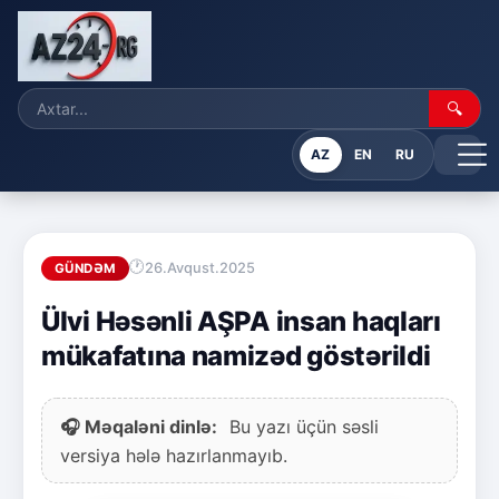
🔍
AZ
EN
RU
26.Avqust.2025
GÜNDƏM
Ülvi Həsənli AŞPA insan haqları
mükafatına namizəd göstərildi
🎧 Məqaləni dinlə:
Bu yazı üçün səsli
versiya hələ hazırlanmayıb.