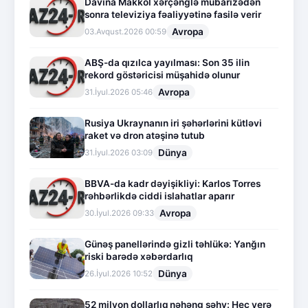
Davina Makkol xərçənglə mübarizədən
sonra televiziya fəaliyyətinə fasilə verir
Avropa
03.Avqust.2026 00:59
ABŞ-da qızılca yayılması: Son 35 ilin
rekord göstəricisi müşahidə olunur
Avropa
31.İyul.2026 05:46
Rusiya Ukraynanın iri şəhərlərini kütləvi
raket və dron atəşinə tutub
Dünya
31.İyul.2026 03:09
BBVA-da kadr dəyişikliyi: Karlos Torres
rəhbərlikdə ciddi islahatlar aparır
Avropa
30.İyul.2026 09:33
Günəş panellərində gizli təhlükə: Yanğın
riski barədə xəbərdarlıq
Dünya
26.İyul.2026 10:52
52 milyon dollarlıq nəhəng səhv: Heç yerə