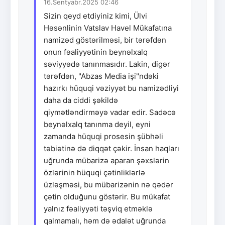
16.Sentyabr.2025 02:46
Sizin qeyd etdiyiniz kimi, Ülvi
Həsənlinin Vatslav Havel Mükafatına
namizəd göstərilməsi, bir tərəfdən
onun fəaliyyətinin beynəlxalq
səviyyədə tanınmasıdır. Lakin, digər
tərəfdən, "Abzas Media işi"ndəki
hazırkı hüquqi vəziyyət bu namizədliyi
daha da ciddi şəkildə
qiymətləndirməyə vadar edir. Sadəcə
beynəlxalq tanınma deyil, eyni
zamanda hüquqi prosesin şübhəli
təbiətinə də diqqət çəkir. İnsan haqları
uğrunda mübarizə aparan şəxslərin
özlərinin hüquqi çətinliklərlə
üzləşməsi, bu mübarizənin nə qədər
çətin olduğunu göstərir. Bu mükafat
yalnız fəaliyyəti təşviq etməklə
qalmamalı, həm də ədalət uğrunda