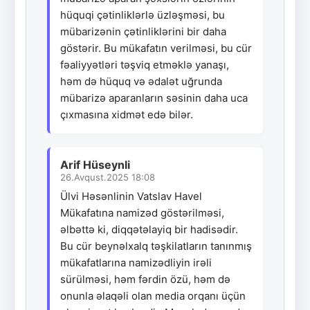
hüquqi çətinliklərlə üzləşməsi, bu
mübarizənin çətinliklərini bir daha
göstərir. Bu mükafatın verilməsi, bu cür
fəaliyyətləri təşviq etməklə yanaşı,
həm də hüquq və ədalət uğrunda
mübarizə aparanların səsinin daha uca
çıxmasına xidmət edə bilər.
Arif Hüseynli
26.Avqust.2025 18:08
Ülvi Həsənlinin Vatslav Havel
Mükafatına namizəd göstərilməsi,
əlbəttə ki, diqqətəlayiq bir hadisədir.
Bu cür beynəlxalq təşkilatların tanınmış
mükafatlarına namizədliyin irəli
sürülməsi, həm fərdin özü, həm də
onunla əlaqəli olan media orqanı üçün