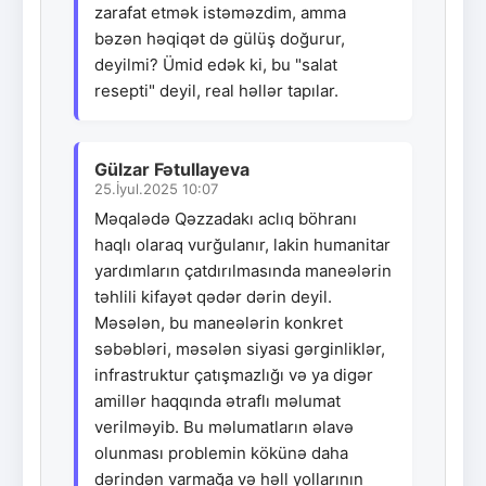
zarafat etmək istəməzdim, amma
bəzən həqiqət də gülüş doğurur,
deyilmi? Ümid edək ki, bu "salat
resepti" deyil, real həllər tapılar.
Gülzar Fətullayeva
25.İyul.2025 10:07
Məqalədə Qəzzadakı aclıq böhranı
haqlı olaraq vurğulanır, lakin humanitar
yardımların çatdırılmasında maneələrin
təhlili kifayət qədər dərin deyil.
Məsələn, bu maneələrin konkret
səbəbləri, məsələn siyasi gərginliklər,
infrastruktur çatışmazlığı və ya digər
amillər haqqında ətraflı məlumat
verilməyib. Bu məlumatların əlavə
olunması problemin kökünə daha
dərindən varmağa və həll yollarının