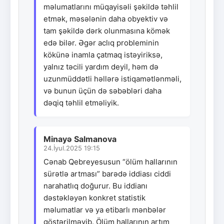
məlumatlarını müqayisəli şəkildə təhlil
etmək, məsələnin daha obyektiv və
tam şəkildə dərk olunmasına kömək
edə bilər. Əgər aclıq probleminin
kökünə inamla çatmaq istəyiriksə,
yalnız təcili yardım deyil, həm də
uzunmüddətli həllərə istiqamətlənməli,
və bunun üçün də səbəbləri daha
dəqiq təhlil etməliyik.
Minayə Salmanova
24.İyul.2025 19:15
Cənab Qebreyesusun “ölüm hallarının
sürətlə artması” barədə iddiası ciddi
narahatlıq doğurur. Bu iddianı
dəstəkləyən konkret statistik
məlumatlar və ya etibarlı mənbələr
göstərilməyib. Ölüm hallarının artım