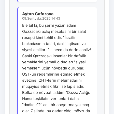
Aytən Cəfərova
09.Sentyabr.2025 14:43
Elə bil ki, bu şərhi yazan adam
Qəzzadakı aclıq məsələsini bir salat
resepti kimi təhlil edir. "İsrailin
blokadasının təsiri, daxili iqtisadi və
siyasi amillər..." - necə də dərin analiz!
Sanki Qəzzadakı insanlar bir dəfəlik
yeməklərini yeməli olduqları "siyasi
yeməklər" üçün növbədə durublar.
ÜST-ün rəqəmlərinə etimad etmək
əvəzinə, QHT-lərin məlumatlarını
müqayisə etmək fikri isə lap əladır.
Bəlkə də növbəti addım "Qəzza Aclığı:
Hansı təşkilatın verilənləri daha
"dadlıdır"?" adlı bir araşdırma yazmaq
olar. Əslində, bu qədər ciddi mövzuda