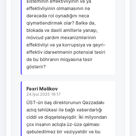
sisteminin effektivliyinin və ya
effektivliyinin olmamasının nə
dərəcədə rol oynadığını necə
qiymətləndirmək olar? Bəlkə də,
blokada və daxili amillərlə yanaşı,
mövcud yardım mexanizmlərinin
effektivliyi və ya korrupsiya və qeyri-
effektiv idarəetmənin potensial təsiri
də bu böhranın miqyasına təsir
göstərir?
Fəxri Məlikov
24.İyul.2025 19:17
ÜST-ün baş direktorunun Qəzzadakı
aclıq təhlükəsi ilə bağlı xəbərdarlığı
ciddi və diqqətəlayiqdir. İki milyondan
çox insanın aclıqla üz-üzə qalması
qəbuledilməz bir vəziyyətdir və bu