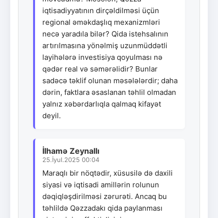
iqtisadiyyatının dirçəldilməsi üçün
regional əməkdaşlıq mexanizmləri
necə yaradıla bilər? Qida istehsalının
artırılmasına yönəlmiş uzunmüddətli
layihələrə investisiya qoyulması nə
qədər real və səmərəlidir? Bunlar
sadəcə təklif olunan məsələlərdir; daha
dərin, faktlara əsaslanan təhlil olmadan
yalnız xəbərdarlıqla qalmaq kifayət
deyil.
İlhamə Zeynallı
25.İyul.2025 00:04
Maraqlı bir nöqtədir, xüsusilə də daxili
siyasi və iqtisadi amillərin rolunun
dəqiqləşdirilməsi zərurəti. Ancaq bu
təhlildə Qəzzadakı qida paylanması