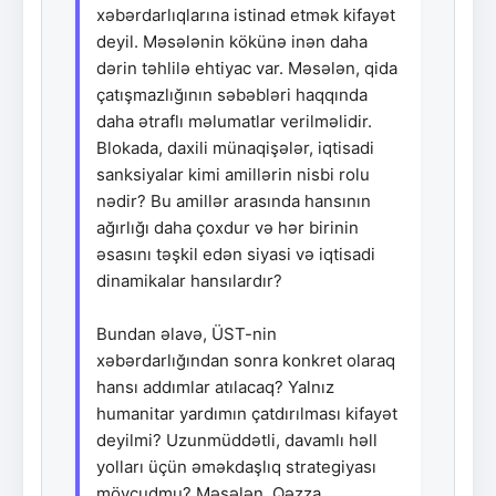
xəbərdarlıqlarına istinad etmək kifayət
deyil. Məsələnin kökünə inən daha
dərin təhlilə ehtiyac var. Məsələn, qida
çatışmazlığının səbəbləri haqqında
daha ətraflı məlumatlar verilməlidir.
Blokada, daxili münaqişələr, iqtisadi
sanksiyalar kimi amillərin nisbi rolu
nədir? Bu amillər arasında hansının
ağırlığı daha çoxdur və hər birinin
əsasını təşkil edən siyasi və iqtisadi
dinamikalar hansılardır?
Bundan əlavə, ÜST-nin
xəbərdarlığından sonra konkret olaraq
hansı addımlar atılacaq? Yalnız
humanitar yardımın çatdırılması kifayət
deyilmi? Uzunmüddətli, davamlı həll
yolları üçün əməkdaşlıq strategiyası
mövcudmu? Məsələn, Qəzza