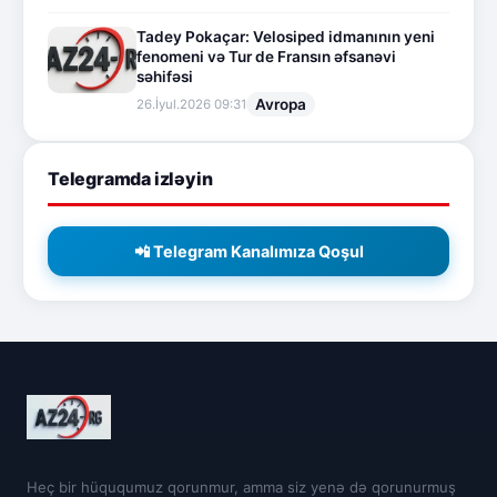
Tadey Pokaçar: Velosiped idmanının yeni
fenomeni və Tur de Fransın əfsanəvi
səhifəsi
Avropa
26.İyul.2026 09:31
Telegramda izləyin
📲 Telegram Kanalımıza Qoşul
Heç bir hüququmuz qorunmur, amma siz yenə də qorunurmuş