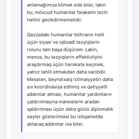
anlamağımıza kömək edə bilər, lakin
bu, mövcud humanitar fəlakətin təcili
həllini gecikdirməməlidir.
Qəzzadakı humanitar böhranın həlli
üçün siyasi və iqtisadi təzyiqlərin
rolunu tam başa düşürəm. Lakin,
məncə, bu təzyiqlərin effektivliyini
araşdırmaq üçün hərəkətə keçmək,
yalnız təhlil etməkdən daha vacibdir.
Məsələn, beynəlxalq ictimaiyyətin daha
sıx koordinasiya edilmiş və qətiyyətli
addımlar atması, humanitar yardımların
çatdırılmasına maneələrin aradan
qaldırılması üçün daha güclü diplomatik
səylər göstərilməsi bu istiqamətdə
atılacaq addımlar ola bilər.