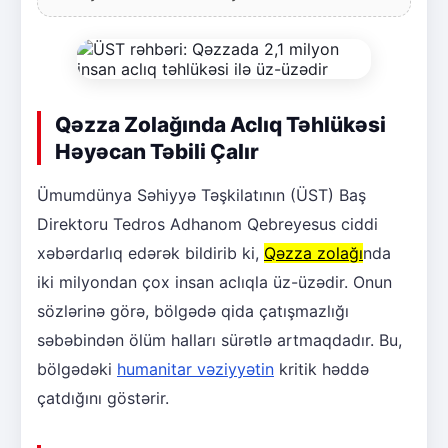
Qəzza Zolağında Aclıq Təhlükəsi
Həyəcan Təbili Çalır
Ümumdünya Səhiyyə Təşkilatının (ÜST) Baş
Direktoru Tedros Adhanom Qebreyesus ciddi
xəbərdarlıq edərək bildirib ki,
Qəzza zolağı
nda
iki milyondan çox insan aclıqla üz-üzədir. Onun
sözlərinə görə, bölgədə qida çatışmazlığı
səbəbindən ölüm halları sürətlə artmaqdadır. Bu,
bölgədəki
humanitar vəziyyətin
kritik həddə
çatdığını göstərir.