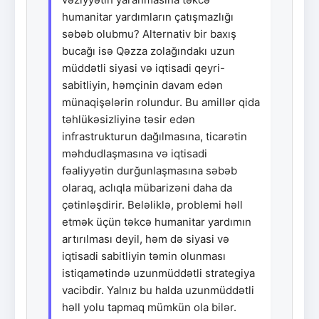
humanitar yardımların çatışmazlığı
səbəb olubmu? Alternativ bir baxış
bucağı isə Qəzza zolağındakı uzun
müddətli siyasi və iqtisadi qeyri-
sabitliyin, həmçinin davam edən
münaqişələrin rolundur. Bu amillər qida
təhlükəsizliyinə təsir edən
infrastrukturun dağılmasına, ticarətin
məhdudlaşmasına və iqtisadi
fəaliyyətin durğunlaşmasına səbəb
olaraq, aclıqla mübarizəni daha da
çətinləşdirir. Beləliklə, problemi həll
etmək üçün təkcə humanitar yardımın
artırılması deyil, həm də siyasi və
iqtisadi sabitliyin təmin olunması
istiqamətində uzunmüddətli strategiya
vacibdir. Yalnız bu halda uzunmüddətli
həll yolu tapmaq mümkün ola bilər.