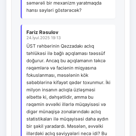
səmərəli bir mexanizm yaratmaqda
hansı səyləri göstərəcək?
Fariz Rəsulov
24.İyul.2025 19:13
ÜST rəhbərinin Qəzzadakı aclıq
təhlükəsi ilə bağlı açıqlaması təəssüf
doğurur. Ancaq bu açıqlamanın təkcə
rəqəmlərə və faciənin miqyasına
fokuslanması, məsələnin kök
səbəblərinə kifayət qədər toxunmur. İki
milyon insanın aclıqla üzləşməsi
əlbəttə ki, dəhşətlidir, amma bu
rəqəmin əvvəlki illərlə müqayisəsi və
digər münaqişə zonalarındakı aclıq
statistikaları ilə müqayisəsi daha aydın
bir şəkil yaradardı. Məsələn, əvvəlki
illərdəki aclıq səviyyələri necə idi? Bu