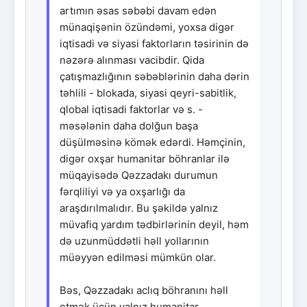
artımın əsas səbəbi davam edən
münaqişənin özündəmi, yoxsa digər
iqtisadi və siyasi faktorların təsirinin də
nəzərə alınması vacibdir. Qida
çatışmazlığının səbəblərinin daha dərin
təhlili - blokada, siyasi qeyri-sabitlik,
qlobal iqtisadi faktorlar və s. -
məsələnin daha dolğun başa
düşülməsinə kömək edərdi. Həmçinin,
digər oxşar humanitar böhranlar ilə
müqayisədə Qəzzadakı durumun
fərqliliyi və ya oxşarlığı da
araşdırılmalıdır. Bu şəkildə yalnız
müvafiq yardım tədbirlərinin deyil, həm
də uzunmüddətli həll yollarının
müəyyən edilməsi mümkün olar.
Bəs, Qəzzadakı aclıq böhranını həll
etmək üçün yalnız humanitar