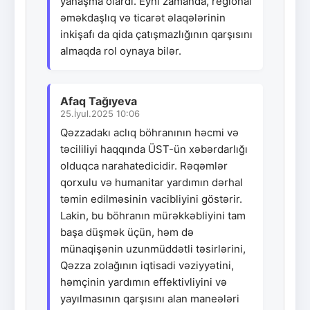
yanaşma olardı. Eyni zamanda, regional
əməkdaşlıq və ticarət əlaqələrinin
inkişafı da qida çatışmazlığının qarşısını
almaqda rol oynaya bilər.
Afaq Tağıyeva
25.İyul.2025 10:06
Qəzzadakı aclıq böhranının həcmi və
təcililiyi haqqında ÜST-ün xəbərdarlığı
olduqca narahatedicidir. Rəqəmlər
qorxulu və humanitar yardımın dərhal
təmin edilməsinin vacibliyini göstərir.
Lakin, bu böhranın mürəkkəbliyini tam
başa düşmək üçün, həm də
münaqişənin uzunmüddətli təsirlərini,
Qəzza zolağının iqtisadi vəziyyətini,
həmçinin yardımın effektivliyini və
yayılmasının qarşısını alan maneələri