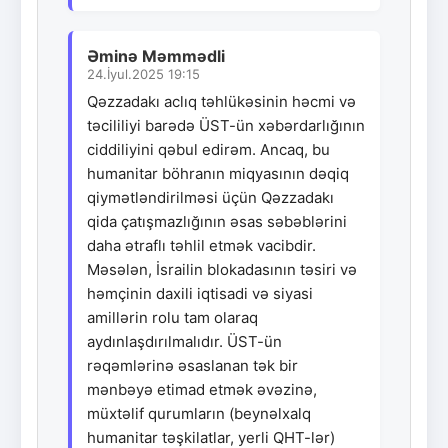
Əminə Məmmədli
24.İyul.2025 19:15
Qəzzadakı aclıq təhlükəsinin həcmi və
təcililiyi barədə ÜST-ün xəbərdarlığının
ciddiliyini qəbul edirəm. Ancaq, bu
humanitar böhranın miqyasının dəqiq
qiymətləndirilməsi üçün Qəzzadakı
qida çatışmazlığının əsas səbəblərini
daha ətraflı təhlil etmək vacibdir.
Məsələn, İsrailin blokadasının təsiri və
həmçinin daxili iqtisadi və siyasi
amillərin rolu tam olaraq
aydınlaşdırılmalıdır. ÜST-ün
rəqəmlərinə əsaslanan tək bir
mənbəyə etimad etmək əvəzinə,
müxtəlif qurumların (beynəlxalq
humanitar təşkilatlar, yerli QHT-lər)