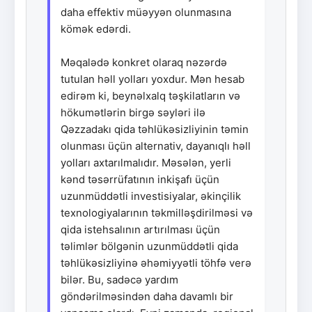
daha effektiv müəyyən olunmasına
kömək edərdi.
Məqalədə konkret olaraq nəzərdə
tutulan həll yolları yoxdur. Mən hesab
edirəm ki, beynəlxalq təşkilatların və
hökumətlərin birgə səyləri ilə
Qəzzadakı qida təhlükəsizliyinin təmin
olunması üçün alternativ, dayanıqlı həll
yolları axtarılmalıdır. Məsələn, yerli
kənd təsərrüfatının inkişafı üçün
uzunmüddətli investisiyalar, əkinçilik
texnologiyalarının təkmilləşdirilməsi və
qida istehsalının artırılması üçün
təlimlər bölgənin uzunmüddətli qida
təhlükəsizliyinə əhəmiyyətli töhfə verə
bilər. Bu, sadəcə yardım
göndərilməsindən daha davamlı bir