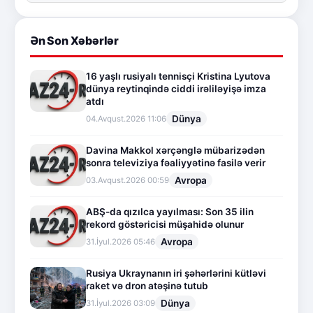
Ən Son Xəbərlər
16 yaşlı rusiyalı tennisçi Kristina Lyutova
dünya reytinqində ciddi irəliləyişə imza
atdı
Dünya
04.Avqust.2026 11:06
Davina Makkol xərçənglə mübarizədən
sonra televiziya fəaliyyətinə fasilə verir
Avropa
03.Avqust.2026 00:59
ABŞ-da qızılca yayılması: Son 35 ilin
rekord göstəricisi müşahidə olunur
Avropa
31.İyul.2026 05:46
Rusiya Ukraynanın iri şəhərlərini kütləvi
raket və dron atəşinə tutub
Dünya
31.İyul.2026 03:09