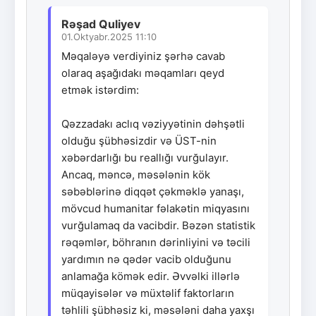
Rəşad Quliyev
01.Oktyabr.2025 11:10
Məqaləyə verdiyiniz şərhə cavab
olaraq aşağıdakı məqamları qeyd
etmək istərdim:
Qəzzadakı aclıq vəziyyətinin dəhşətli
olduğu şübhəsizdir və ÜST-nin
xəbərdarlığı bu reallığı vurğulayır.
Ancaq, məncə, məsələnin kök
səbəblərinə diqqət çəkməklə yanaşı,
mövcud humanitar fəlakətin miqyasını
vurğulamaq da vacibdir. Bəzən statistik
rəqəmlər, böhranın dərinliyini və təcili
yardımın nə qədər vacib olduğunu
anlamağa kömək edir. Əvvəlki illərlə
müqayisələr və müxtəlif faktorların
təhlili şübhəsiz ki, məsələni daha yaxşı