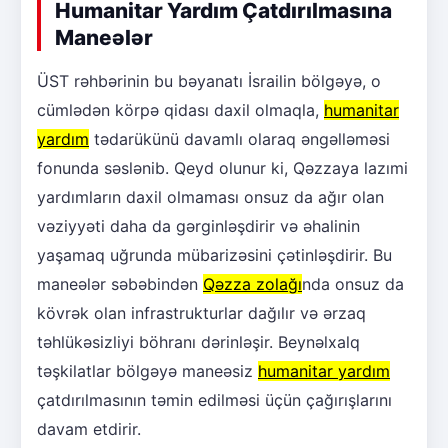
Humanitar Yardım Çatdırılmasına
Maneələr
ÜST rəhbərinin bu bəyanatı İsrailin bölgəyə, o
cümlədən körpə qidası daxil olmaqla,
humanitar
yardım
tədarükünü davamlı olaraq əngəlləməsi
fonunda səslənib. Qeyd olunur ki, Qəzzaya lazımi
yardımların daxil olmaması onsuz da ağır olan
vəziyyəti daha da gərginləşdirir və əhalinin
yaşamaq uğrunda mübarizəsini çətinləşdirir. Bu
maneələr səbəbindən
Qəzza zolağı
nda onsuz da
kövrək olan infrastrukturlar dağılır və ərzaq
təhlükəsizliyi böhranı dərinləşir. Beynəlxalq
təşkilatlar bölgəyə maneəsiz
humanitar yardım
çatdırılmasının təmin edilməsi üçün çağırışlarını
davam etdirir.