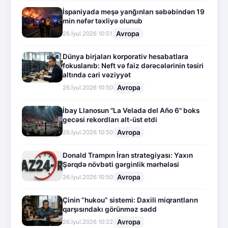
İspaniyada meşə yanğınları səbəbindən 19
min nəfər təxliyə olunub
Avropa
26.İyul.2026 10:51
Dünya birjaları korporativ hesabatlara
fokuslanıb: Neft və faiz dərəcələrinin təsiri
altında cari vəziyyət
Avropa
26.İyul.2026 10:50
İbay Llanosun "La Velada del Año 6" boks
gecəsi rekordları alt-üst etdi
Avropa
26.İyul.2026 10:50
Donald Trampın İran strategiyası: Yaxın
Şərqdə növbəti gərginlik mərhələsi
Avropa
26.İyul.2026 10:50
Çinin “hukou” sistemi: Daxili miqrantların
qarşısındakı görünməz sədd
Avropa
26.İyul.2026 10:22