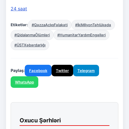
24 saat
Etiketlər:
#QəzzaAclıqFəlakəti
#İkiMilyonTəhlükədə
#QidalanmaÖlümləri
#HumanitarYardımEngəlləri
#ÜSTXəbərdarlığı
Paylaş:
Facebook
Twitter
Telegram
WhatsApp
Oxucu Şərhləri