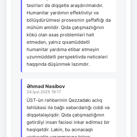
təsirləri də diqqətlə araşdırılmalıdır.
Humanitar yardımın effektivliyi və
bölüşdürülməsi prosesinin şəffaflığı da
mühüm amildir. Qida çatışmazlığının
kökü olan əsas problemləri həll
etmədən, yalnız qısamüddətli
humanitar yardıma etibar etməyin
uzunmüddətli perspektivdə nəticələri
haqqında düşünmək lazımdır.
Əhməd Nəsibov
24.İyul.2025 19:17
ÜST-ün rəhbərinin Qəzzadakı aclıq
təhlükəsi ilə bağlı xəbərdarlığı ciddi və
diqqətəlayiqdir. Qida çatışmazlığının
gətirdiyi insan faciəsi inkar edilməz bir
həqiqətdir. Lakin, bu acınacaqlı
vəziyyətin yaranmasına təkcə