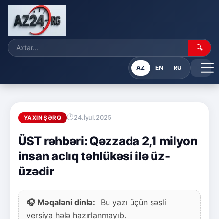
🔍
AZ
EN
RU
24.İyul.2025
YAXIN ŞƏRQ
ÜST rəhbəri: Qəzzada 2,1 milyon
insan aclıq təhlükəsi ilə üz-
üzədir
🎧 Məqaləni dinlə:
Bu yazı üçün səsli
versiya hələ hazırlanmayıb.