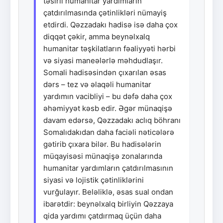
təsirli humanitar yardımların
çatdırılmasında çətinlikləri nümayiş
etdirdi. Qəzzadakı hadisə isə daha çox
diqqət çəkir, amma beynəlxalq
humanitar təşkilatların fəaliyyəti hərbi
və siyasi maneələrlə məhdudlaşır.
Somali hadisəsindən çıxarılan əsas
dərs – tez və əlaqəli humanitar
yardımın vacibliyi – bu dəfə daha çox
əhəmiyyət kəsb edir. Əgər münaqişə
davam edərsə, Qəzzadakı aclıq böhranı
Somalıdakıdan daha faciəli nəticələrə
gətirib çıxara bilər. Bu hadisələrin
müqayisəsi münaqişə zonalarında
humanitar yardımların çatdırılmasının
siyasi və lojistik çətinliklərini
vurğulayır. Beləliklə, əsas sual ondan
ibarətdir: beynəlxalq birliyin Qəzzaya
qida yardımı çatdırmaq üçün daha