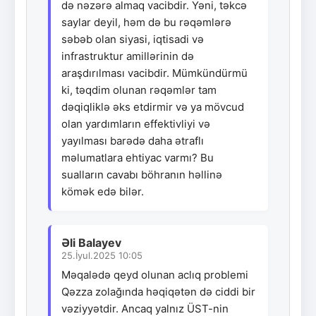
də nəzərə almaq vacibdir. Yəni, təkcə
saylar deyil, həm də bu rəqəmlərə
səbəb olan siyasi, iqtisadi və
infrastruktur amillərinin də
araşdırılması vacibdir. Mümkündürmü
ki, təqdim olunan rəqəmlər tam
dəqiqliklə əks etdirmir və ya mövcud
olan yardımların effektivliyi və
yayılması barədə daha ətraflı
məlumatlara ehtiyac varmı? Bu
sualların cavabı böhranın həllinə
kömək edə bilər.
Əli Balayev
25.İyul.2025 10:05
Məqalədə qeyd olunan aclıq problemi
Qəzza zolağında həqiqətən də ciddi bir
vəziyyətdir. Ancaq yalnız ÜST-nin