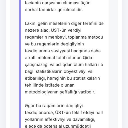
faciənin qarşısının alınması üçün
dərhal tədbirlər görülməlidir.
Lakin, gəlin məsələnin digər tərəfini də
nəzərə alaq. ÜST-ün verdiyi
rəqəmlərin mənbəyi, toplanma metodu
və bu rəqəmlərin dəqiqliyinin
təsdiqlənmə səviyyəsi haqqında daha
ətraflı məlumat tələb olunur. Qida
çatışmazlığı və aclıqdan ölüm halları ilə
bağlı statistikaların obyektivliyi və
etibarlılığı, həmçinin bu statistikaların
təhlilində istifadə olunan
metodologiyanın şeffaflığı vacibdir.
Əgər bu rəqəmlərin dəqiqliyi
təsdiqlənərsə, ÜST-ün təklif etdiyi həll
yollarının effektivliyi və davamlılığı,
eləcə də potensial uzunmüddətli