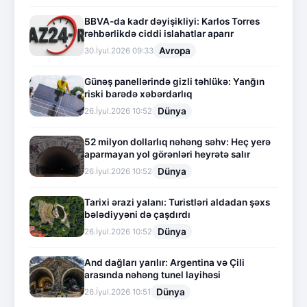
BBVA-da kadr dəyişikliyi: Karlos Torres
rəhbərlikdə ciddi islahatlar aparır
Avropa
30.İyul.2026 09:33
Günəş panellərində gizli təhlükə: Yanğın
riski barədə xəbərdarlıq
Dünya
26.İyul.2026 10:52
52 milyon dollarlıq nəhəng səhv: Heç yerə
aparmayan yol görənləri heyrətə salır
Dünya
26.İyul.2026 10:52
Tarixi ərazi yalanı: Turistləri aldadan şəxs
bələdiyyəni də çaşdırdı
Dünya
26.İyul.2026 10:52
And dağları yarılır: Argentina və Çili
arasında nəhəng tunel layihəsi
Dünya
26.İyul.2026 10:51