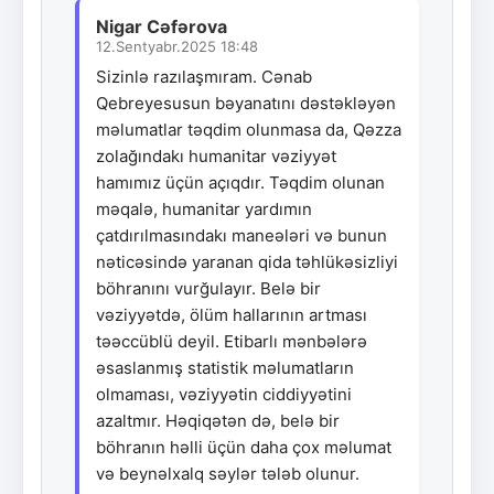
Nigar Cəfərova
12.Sentyabr.2025 18:48
Sizinlə razılaşmıram. Cənab
Qebreyesusun bəyanatını dəstəkləyən
məlumatlar təqdim olunmasa da, Qəzza
zolağındakı humanitar vəziyyət
hamımız üçün açıqdır. Təqdim olunan
məqalə, humanitar yardımın
çatdırılmasındakı maneələri və bunun
nəticəsində yaranan qida təhlükəsizliyi
böhranını vurğulayır. Belə bir
vəziyyətdə, ölüm hallarının artması
təəccüblü deyil. Etibarlı mənbələrə
əsaslanmış statistik məlumatların
olmaması, vəziyyətin ciddiyyətini
azaltmır. Həqiqətən də, belə bir
böhranın həlli üçün daha çox məlumat
və beynəlxalq səylər tələb olunur.