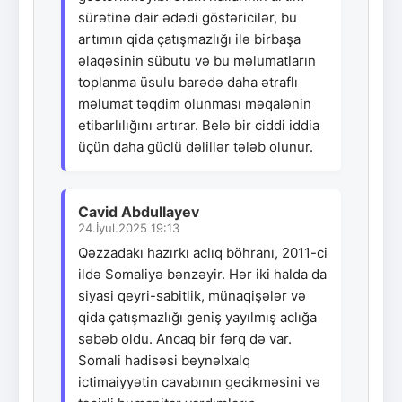
sürətinə dair ədədi göstəricilər, bu
artımın qida çatışmazlığı ilə birbaşa
əlaqəsinin sübutu və bu məlumatların
toplanma üsulu barədə daha ətraflı
məlumat təqdim olunması məqalənin
etibarlılığını artırar. Belə bir ciddi iddia
üçün daha güclü dəlillər tələb olunur.
Cavid Abdullayev
24.İyul.2025 19:13
Qəzzadakı hazırkı aclıq böhranı, 2011-ci
ildə Somaliyə bənzəyir. Hər iki halda da
siyasi qeyri-sabitlik, münaqişələr və
qida çatışmazlığı geniş yayılmış aclığa
səbəb oldu. Ancaq bir fərq də var.
Somali hadisəsi beynəlxalq
ictimaiyyətin cavabının gecikməsini və