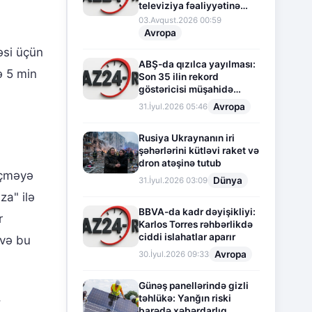
televiziya fəaliyyətinə
fasilə verir
03.Avqust.2026 00:59
Avropa
əsi üçün
ABŞ-da qızılca yayılması:
ə 5 min
Son 35 ilin rekord
göstəricisi müşahidə
olunur
Avropa
31.İyul.2026 05:46
Rusiya Ukraynanın iri
şəhərlərini kütləvi raket və
dron atəşinə tutub
eçməyə
Dünya
31.İyul.2026 03:09
za" ilə
BBVA-da kadr dəyişikliyi:
r
Karlos Torres rəhbərlikdə
ciddi islahatlar aparır
 və bu
Avropa
30.İyul.2026 09:33
Günəş panellərində gizli
,
təhlükə: Yanğın riski
barədə xəbərdarlıq