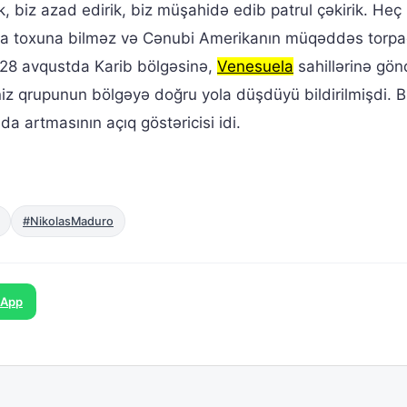
, biz azad edirik, biz müşahidə edib patrul çəkirik. Heç 
na toxuna bilməz və Cənubi Amerikanın müqəddəs torpa
ə 28 avqustda Karib bölgəsinə,
Venesuela
sahillərinə gön
niz qrupunun bölgəyə doğru yola düşdüyü bildirilmişdi. B
a artmasının açıq göstəricisi idi.
#NikolasMaduro
sApp