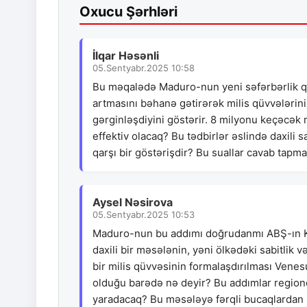
Oxucu Şərhləri
İlqar Həsənli
05.Sentyabr.2025 10:58
Bu məqalədə Maduro-nun yeni səfərbərlik qə
artmasını bəhanə gətirərək milis qüvvələrin
gərginləşdiyini göstərir. 8 milyonu keçəcək 
effektiv olacaq? Bu tədbirlər əslində daxili 
qarşı bir göstərişdir? Bu suallar cavab tapmal
Aysel Nəsirova
05.Sentyabr.2025 10:53
Maduro-nun bu addımı doğrudanmı ABŞ-ın Kar
daxili bir məsələnin, yəni ölkədəki sabitlik v
bir milis qüvvəsinin formalaşdırılması Vene
olduğu barədə nə deyir? Bu addımlar regionda
yaradacaq? Bu məsələyə fərqli bucaqlardan 