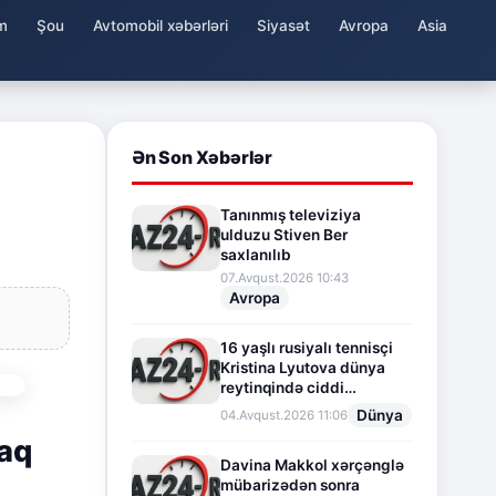
m
Şou
Avtomobil xəbərləri
Siyasət
Avropa
Asia
Ən Son Xəbərlər
Tanınmış televiziya
ulduzu Stiven Ber
saxlanılıb
07.Avqust.2026 10:43
Avropa
16 yaşlı rusiyalı tennisçi
Kristina Lyutova dünya
reytinqində ciddi
irəliləyişə imza atdı
Dünya
04.Avqust.2026 11:06
raq
Davina Makkol xərçənglə
mübarizədən sonra