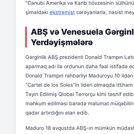
"Cənubi Amerika və Karib hövzəsinin sülhün
şimaldakı
ekstremist
cərəyanlarla, nasist meyil
ABŞ və Venesuela Gərginli
Yerdəyişmələrə
Gərginlik ABŞ prezidenti Donald Trampın Latın
aparmaq adı ilə ordunun daha fəal istifadə 
Donald Trampın rəhbərliyi Maduroyu 10 ildən
"Cartel de los Soles"in lideri olmaqda ittiham
Təyin Edilmiş Qlobal Terrorçu kimi təsnif e
məhkum edilməsi barədə məlumat müqabilində 
qədər artırdığını elan edib.
Maduro 18 avqustda ABŞ-ın mümkün müdaxiləs