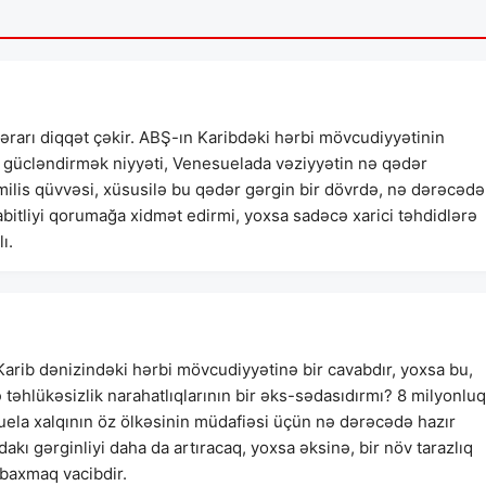
rarı diqqət çəkir. ABŞ-ın Karibdəki hərbi mövcudiyyətinin
i gücləndirmək niyyəti, Venesuelada vəziyyətin nə qədər
milis qüvvəsi, xüsusilə bu qədər gərgin bir dövrdə, nə dərəcədə
sabitliyi qorumağa xidmət edirmi, yoxsa sadəcə xarici təhdidlərə
ı.
ib dənizindəki hərbi mövcudiyyətinə bir cavabdır, yoxsa bu,
ə təhlükəsizlik narahatlıqlarının bir əks-sədasıdırmı? 8 milyonluq
suela xalqının öz ölkəsinin müdafiəsi üçün nə dərəcədə hazır
kı gərginliyi daha da artıracaq, yoxsa əksinə, bir növ tarazlıq
baxmaq vacibdir.