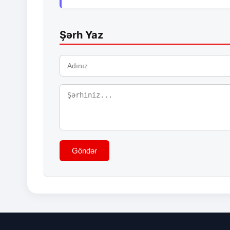
Şərh Yaz
Göndər