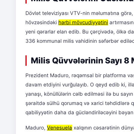
Dövlət televiziyası VTV-nin məlumatına görə
hövzəsindəki
hərbi mövcudiyyətini
artırmasın
yeni qərarlar elan edib. Bu çərçivədə, ölkə d
336 kommunal milis vahidinin səfərbər ediləcəy
Milis Qüvvələrinin Sayı 8
Prezident Maduro, rəqəmsal bir platforma va
davam etdiyini vurğulayıb. O qeyd edib ki, ill
yanaşı, könüllülərin cəlb edilməsi ilə bu sayın
şəraitdə sülhü qorumaq və xarici təhdidlərə 
qabiliyyətin daha da gücləndiriləcəyini bəyan
Maduro,
Venesuela
xalqının cəsarətinin düny