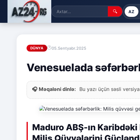
🔍
AZ
05.Sentyabr.2025
DÜNYA
Venesuelada səfərbərli
🎧 Məqaləni dinlə:
Bu yazı üçün səsli versiya
Maduro ABŞ-ın Karibdəki
Milis Qüvvələrini Gücləndi