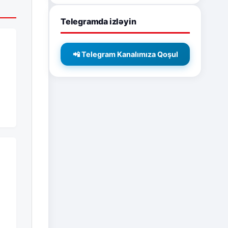
Telegramda izləyin
📲 Telegram Kanalımıza Qoşul