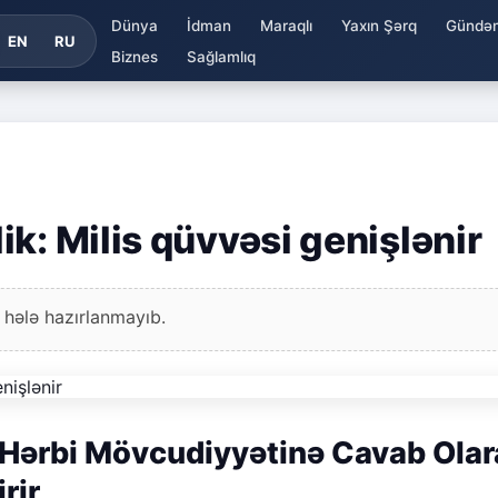
Dünya
İdman
Maraqlı
Yaxın Şərq
Gündə
EN
RU
Biznes
Sağlamlıq
k: Milis qüvvəsi genişlənir
 hələ hazırlanmayıb.
 Hərbi Mövcudiyyətinə Cavab Ola
rir