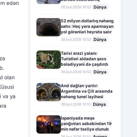
vam edən
Dünya
26.İyul.2026 10:52
52 milyon dollarlıq nəhəng
səhv: Heç yerə aparmayan
yol görənləri heyrətə salır
Dünya
26.İyul.2026 10:52
Tarixi ərazi yalanı:
izə
Turistləri aldadan şəxs
bələdiyyəni də çaşdırdı
b.
Dünya
26.İyul.2026 10:52
l olan
And dağları yarılır:
Xüsusi
Argentina və Çili arasında
i və ya
nəhəng tunel layihəsi
Dünya
26.İyul.2026 10:51
ara
İspaniyada meşə
yanğınları səbəbindən 19
min nəfər təxliyə olunub
Avropa
26.İyul.2026 10:51