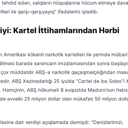
ü təhdid edən, xalqların hüquqlarına hücum etməyə da
ləri ilə qarşı-qarşıyayıq" ifadələrini işlədib.
yi: Kartel İttihamlarından Hərbi
 Amerikası kökənli narkotik kartelləri ilə yerində mübar
edilməsi barədə sərəncam imzalamasından sonra başlayı
 çox müddətdir ABŞ-a narkotik qaçaqmalçılığından məsu
 edir. ABŞ Xəzinədarlığı 25 iyulda "Cartel de los Soles"i 
dib. Həmçinin, ABŞ hökuməti 8 avqustda Maduro’nun həbs
əvvəlki 25 milyon dollar olan mükafatı 50 milyon doll
inə dair verdiyi açıqlamada demişdi: "Dənizlərimizi,