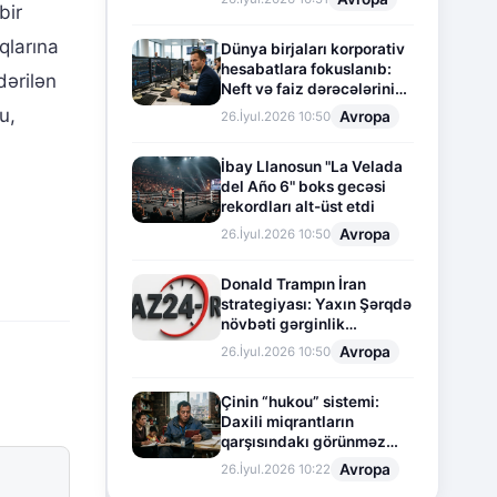
bir
qlarına
Dünya birjaları korporativ
hesabatlara fokuslanıb:
dərilən
Neft və faiz dərəcələrinin
təsiri altında cari vəziyyət
u,
Avropa
26.İyul.2026 10:50
İbay Llanosun "La Velada
del Año 6" boks gecəsi
rekordları alt-üst etdi
Avropa
26.İyul.2026 10:50
Donald Trampın İran
strategiyası: Yaxın Şərqdə
növbəti gərginlik
mərhələsi
Avropa
26.İyul.2026 10:50
Çinin “hukou” sistemi:
Daxili miqrantların
qarşısındakı görünməz
sədd
Avropa
26.İyul.2026 10:22