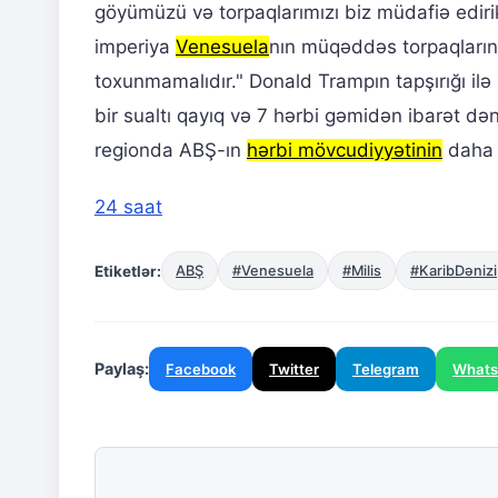
göyümüzü və torpaqlarımızı biz müdafiə edirik
imperiya
Venesuela
nın müqəddəs torpaqları
toxunmamalıdır." Donald Trampın tapşırığı il
bir sualtı qayıq və 7 hərbi gəmidən ibarət də
regionda ABŞ-ın
hərbi mövcudiyyətinin
daha d
24 saat
Etiketlər:
ABŞ
#Venesuela
#Milis
#KaribDənizi
Paylaş:
Facebook
Twitter
Telegram
What