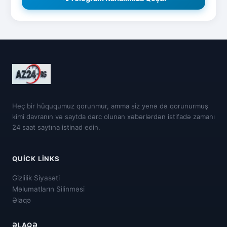
Heç bir hüququmuz qorunmur, amma siz yenə də qorunurmuş
kimi davranın və saytda dərc olunan xəbərlərdən istifadə zamanı
24 saat saytına istinad edin.
QUICK LINKS
Gizlilik Siyasəti
Məlumatların Silinməsi
Əlaqə
ƏLAQƏ