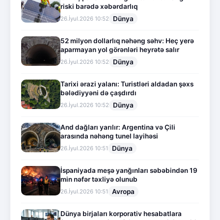
riski barədə xəbərdarlıq
Dünya
26.İyul.2026 10:52
52 milyon dollarlıq nəhəng səhv: Heç yerə
aparmayan yol görənləri heyrətə salır
Dünya
26.İyul.2026 10:52
Tarixi ərazi yalanı: Turistləri aldadan şəxs
bələdiyyəni də çaşdırdı
Dünya
26.İyul.2026 10:52
And dağları yarılır: Argentina və Çili
arasında nəhəng tunel layihəsi
Dünya
26.İyul.2026 10:51
İspaniyada meşə yanğınları səbəbindən 19
min nəfər təxliyə olunub
Avropa
26.İyul.2026 10:51
Dünya birjaları korporativ hesabatlara