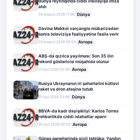
dünya reytinqində ciddi irəliləyişə imza
atdı
Dünya
04.Avqust.2026 11:06
Davina Makkol xərçənglə mübarizədən
sonra televiziya fəaliyyətinə fasilə verir
Avropa
03.Avqust.2026 00:59
ABŞ-da qızılca yayılması: Son 35 ilin
rekord göstəricisi müşahidə olunur
Avropa
31.İyul.2026 05:46
Rusiya Ukraynanın iri şəhərlərini kütləvi
raket və dron atəşinə tutub
Dünya
31.İyul.2026 03:09
BBVA-da kadr dəyişikliyi: Karlos Torres
rəhbərlikdə ciddi islahatlar aparır
Avropa
30.İyul.2026 09:33
Günəş panellərində gizli təhlükə: Yanğın