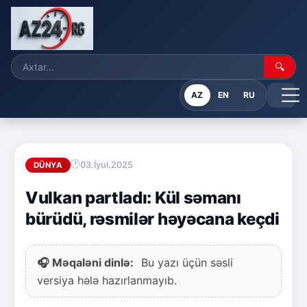
🔍
AZ
EN
RU
03.İyul.2025
DÜNYA
Vulkan partladı: Kül səmanı
bürüdü, rəsmilər həyəcana keçdi
🎧 Məqaləni dinlə:
Bu yazı üçün səsli
versiya hələ hazırlanmayıb.