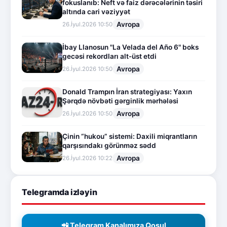
fokuslanıb: Neft və faiz dərəcələrinin təsiri
altında cari vəziyyət
Avropa
26.İyul.2026 10:50
İbay Llanosun "La Velada del Año 6" boks
gecəsi rekordları alt-üst etdi
Avropa
26.İyul.2026 10:50
Donald Trampın İran strategiyası: Yaxın
Şərqdə növbəti gərginlik mərhələsi
Avropa
26.İyul.2026 10:50
Çinin “hukou” sistemi: Daxili miqrantların
qarşısındakı görünməz sədd
Avropa
26.İyul.2026 10:22
Telegramda izləyin
📲 Telegram Kanalımıza Qoşul