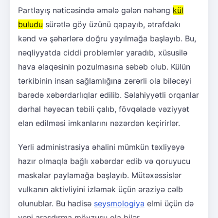
Partlayış nəticəsində əmələ gələn nəhəng
kül
buludu
sürətlə göy üzünü qapayıb, ətrafdakı
kənd və şəhərlərə doğru yayılmağa başlayıb. Bu,
nəqliyyatda ciddi problemlər yaradıb, xüsusilə
hava əlaqəsinin pozulmasına səbəb olub. Külün
tərkibinin insan sağlamlığına zərərli ola biləcəyi
barədə xəbərdarlıqlar edilib. Səlahiyyətli orqanlar
dərhal həyəcan təbili çalıb, fövqəladə vəziyyət
elan edilməsi imkanlarını nəzərdən keçirirlər.
Yerli administrasiya əhalini mümkün təxliyəyə
hazır olmaqla bağlı xəbərdar edib və qoruyucu
maskalar paylamağa başlayıb. Mütəxəssislər
vulkanın aktivliyini izləmək üçün əraziyə cəlb
olunublar. Bu hadisə
seysmologiya
elmi üçün də
yeni araşdırma mövzusu ola bilər.