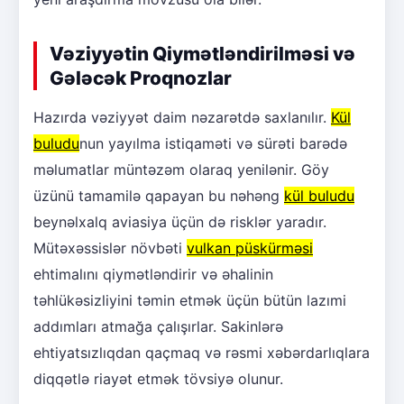
Vəziyyətin Qiymətləndirilməsi və
Gələcək Proqnozlar
Hazırda vəziyyət daim nəzarətdə saxlanılır.
Kül
buludu
nun yayılma istiqaməti və sürəti barədə
məlumatlar müntəzəm olaraq yenilənir. Göy
üzünü tamamilə qapayan bu nəhəng
kül buludu
beynəlxalq aviasiya üçün də risklər yaradır.
Mütəxəssislər növbəti
vulkan püskürməsi
ehtimalını qiymətləndirir və əhalinin
təhlükəsizliyini təmin etmək üçün bütün lazımi
addımları atmağa çalışırlar. Sakinlərə
ehtiyatsızlıqdan qaçmaq və rəsmi xəbərdarlıqlara
diqqətlə riayət etmək tövsiyə olunur.