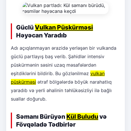
Güclü
Vulkan Püskürməsi
Həyəcan Yaradıb
Adı açıqlanmayan ərazidə yerləşən bir vulkanda
güclü partlayış baş verib. Şahidlər intensiv
püskürmənin səsini uzaq məsafələrdən
eşitdiklərini bildirib. Bu gözlənilməz
vulkan
püskürməsi
ətraf bölgələrdə böyük narahatlıq
yaradıb və yerli əhalinin təhlükəsizliyi ilə bağlı
suallar doğurub.
Səmanı Bürüyən
Kül Buludu
və
Fövqəladə Tədbirlər