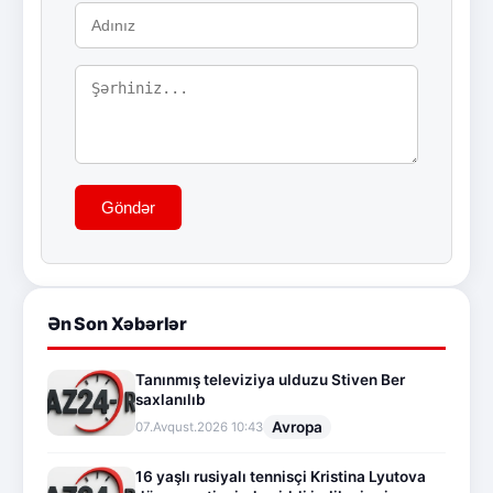
Göndər
Ən Son Xəbərlər
Tanınmış televiziya ulduzu Stiven Ber
saxlanılıb
Avropa
07.Avqust.2026 10:43
16 yaşlı rusiyalı tennisçi Kristina Lyutova