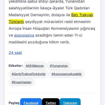
yekdilliklə qəbul etdiyi qərarda, Yunanıstan
səlahiyyətlilərinin İskeçə Əyalət Türk Qadınları
Mədəniyyət Dərnəyinin, dolayısı ilə
Batı Trakyalı
Türklərin
qeydiyyat müraciətini rədd etməsinin
Avropa İnsan Hüquqları Konvensiyasının yığıncaq
və
assosiasiya
azadlığını təmin edən 11-ci
maddəsini pozduğuna hökm verib.
24 saat
Etiketlər:
#AİHMqərarı
#Yunanıstan
#QərbiTrakiyaTürkAzlığı
#AssosiasiyaAzadlığı
#İnsanHaqları
Paylaş:
Facebook
Twitter
Telegram