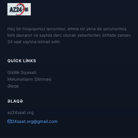
Heç bir hüququmuz qorunmur, amma siz yenə də qorunurmuş
kimi davranın və saytda dərc olunan xəbərlərdən istifadə zamanı
24 saat saytına istinad edin.
QUICK LINKS
Gizlilik Siyasəti
Məlumatların Silinməsi
Əlaqə
ƏLAQƏ
az24saat.org
24saat.org@gmail.com