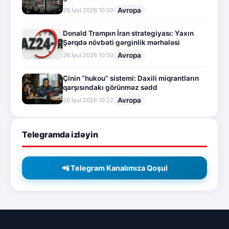
Avropa
26.İyul.2026 10:50
Donald Trampın İran strategiyası: Yaxın
Şərqdə növbəti gərginlik mərhələsi
Avropa
26.İyul.2026 10:50
Çinin “hukou” sistemi: Daxili miqrantların
qarşısındakı görünməz sədd
Avropa
26.İyul.2026 10:22
Telegramda izləyin
📲 Telegram Kanalımıza Qoşul