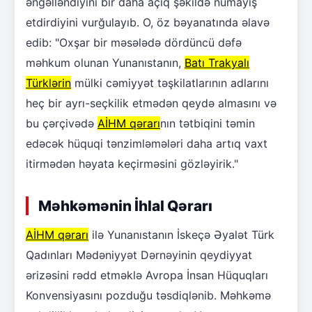
əngəlləndiyini bir daha açıq şəkildə nümayiş
etdirdiyini vurğulayıb. O, öz bəyanatında əlavə
edib: "Oxşar bir məsələdə dördüncü dəfə
məhkum olunan Yunanıstanın,
Batı Trakyalı
Türklərin
mülki cəmiyyət təşkilatlarının adlarını
heç bir ayrı-seçkilik etmədən qeydə almasını və
bu çərçivədə
AİHM qərarı
nın tətbiqini təmin
edəcək hüquqi tənzimləmələri daha artıq vaxt
itirmədən həyata keçirməsini gözləyirik."
Məhkəmənin İhlal Qərarı
AİHM qərarı
ilə Yunanıstanın İskeçə Əyalət Türk
Qadınları Mədəniyyət Dərnəyinin qeydiyyat
ərizəsini rədd etməklə Avropa İnsan Hüquqları
Konvensiyasını pozduğu təsdiqlənib. Məhkəmə