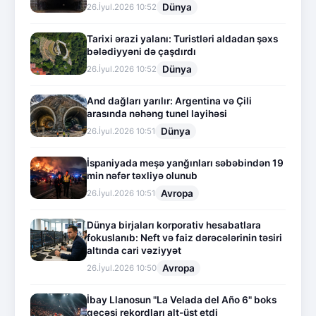
Dünya
26.İyul.2026 10:52
Tarixi ərazi yalanı: Turistləri aldadan şəxs
bələdiyyəni də çaşdırdı
Dünya
26.İyul.2026 10:52
And dağları yarılır: Argentina və Çili
arasında nəhəng tunel layihəsi
Dünya
26.İyul.2026 10:51
İspaniyada meşə yanğınları səbəbindən 19
min nəfər təxliyə olunub
Avropa
26.İyul.2026 10:51
Dünya birjaları korporativ hesabatlara
fokuslanıb: Neft və faiz dərəcələrinin təsiri
altında cari vəziyyət
Avropa
26.İyul.2026 10:50
İbay Llanosun "La Velada del Año 6" boks
gecəsi rekordları alt-üst etdi