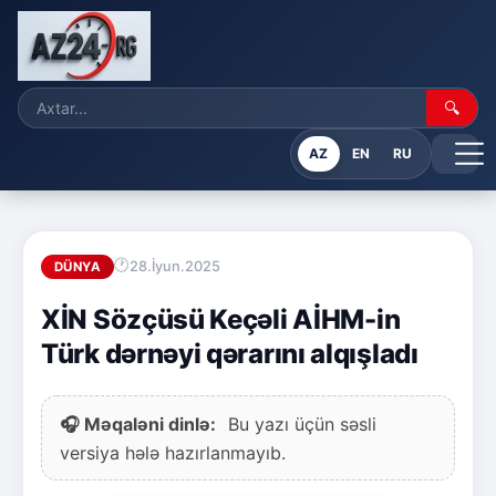
🔍
AZ
EN
RU
28.İyun.2025
DÜNYA
XİN Sözçüsü Keçəli AİHM-in
Türk dərnəyi qərarını alqışladı
🎧 Məqaləni dinlə:
Bu yazı üçün səsli
versiya hələ hazırlanmayıb.