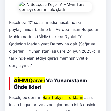
Keçeli öz "X" sosial media hesabındakı
paylaşımında bildirib ki, "Avropa İnsan Hüquqları
Məhkəməsinin (AİHM) İskeçə Əyalət Türk
Qadınları Mədəniyyət Dərnəyinə dair (Sağır və
digərləri – Yunanıstan) işi üzrə 24 iyun 2025-ci il
tarixində elan etdiyi qərarı məmnuniyyətlə
qarşılayırıq."
AİHM Qərarı
Və Yunanıstanın
Öhdəlikləri
Keçeli, bu qərarın
Batı Trakyalı Türklərin
əsas
insan hüquqları və azadlıqlarından istifadəsinin