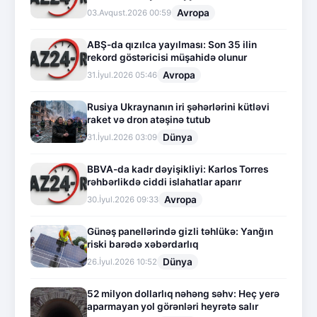
Avropa
03.Avqust.2026 00:59
ABŞ-da qızılca yayılması: Son 35 ilin
rekord göstəricisi müşahidə olunur
Avropa
31.İyul.2026 05:46
Rusiya Ukraynanın iri şəhərlərini kütləvi
raket və dron atəşinə tutub
Dünya
31.İyul.2026 03:09
BBVA-da kadr dəyişikliyi: Karlos Torres
rəhbərlikdə ciddi islahatlar aparır
Avropa
30.İyul.2026 09:33
Günəş panellərində gizli təhlükə: Yanğın
riski barədə xəbərdarlıq
Dünya
26.İyul.2026 10:52
52 milyon dollarlıq nəhəng səhv: Heç yerə
aparmayan yol görənləri heyrətə salır