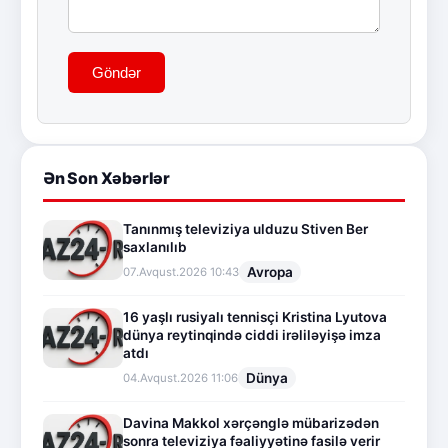
Göndər
Ən Son Xəbərlər
Tanınmış televiziya ulduzu Stiven Ber
saxlanılıb
Avropa
07.Avqust.2026 10:43
16 yaşlı rusiyalı tennisçi Kristina Lyutova
dünya reytinqində ciddi irəliləyişə imza
atdı
Dünya
04.Avqust.2026 11:06
Davina Makkol xərçənglə mübarizədən
sonra televiziya fəaliyyətinə fasilə verir