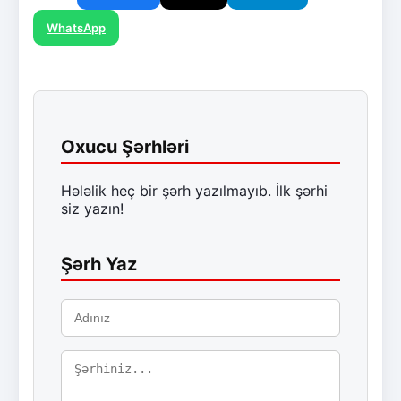
WhatsApp
Oxucu Şərhləri
Hələlik heç bir şərh yazılmayıb. İlk şərhi
siz yazın!
Şərh Yaz