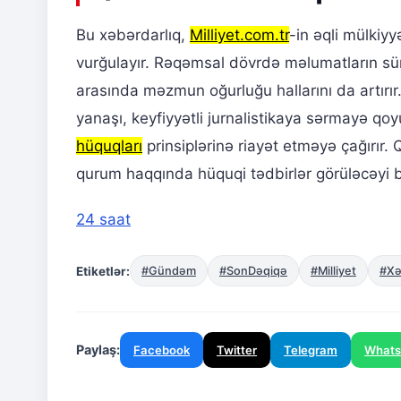
Bu xəbərdarlıq,
Milliyet.com.tr
-in əqli mülkiyy
vurğulayır. Rəqəmsal dövrdə məlumatların sü
arasında məzmun oğurluğu hallarını da artırır.
yanaşı, keyfiyyətli jurnalistikaya sərmayə qo
hüquqları
prinsiplərinə riayət etməyə çağırır. 
qurum haqqında hüquqi tədbirlər görüləcəyi bild
24 saat
Etiketlər:
#Gündəm
#SonDəqiqə
#Milliyet
#Xə
Paylaş:
Facebook
Twitter
Telegram
What