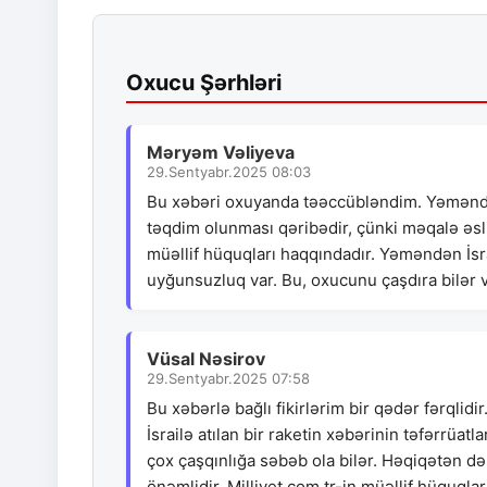
Oxucu Şərhləri
Məryəm Vəliyeva
29.Sentyabr.2025 08:03
Bu xəbəri oxuyanda təəccübləndim. Yəməndə
təqdim olunması qəribədir, çünki məqalə əsl
müəllif hüquqları haqqındadır. Yəməndən İsra
uyğunsuzluq var. Bu, oxucunu çaşdıra bilər 
Vüsal Nəsirov
29.Sentyabr.2025 07:58
Bu xəbərlə bağlı fikirlərim bir qədər fərqli
İsrailə atılan bir raketin xəbərinin təfərrüa
çox çaşqınlığa səbəb ola bilər. Həqiqətən d
önəmlidir. Milliyet.com.tr-in müəllif hüquql