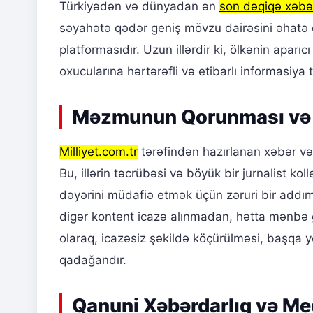
Türkiyədən və dünyadan ən
son dəqiqə xəbər
səyahətə qədər geniş mövzu dairəsini əhatə
platformasıdır. Uzun illərdir ki, ölkənin aparı
oxucularına hərtərəfli və etibarlı informasiy
Məzmunun Qorunması və M
Milliyet.com.tr
tərəfindən hazırlanan xəbər və
Bu, illərin təcrübəsi və böyük bir jurnalist ko
dəyərini müdafiə etmək üçün zəruri bir addı
digər kontent icazə alınmadan, hətta mənbə gö
olaraq, icazəsiz şəkildə köçürülməsi, başqa 
qadağandır.
Qanuni Xəbərdarlıq və Med