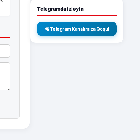
Telegramda izləyin
📲 Telegram Kanalımıza Qoşul