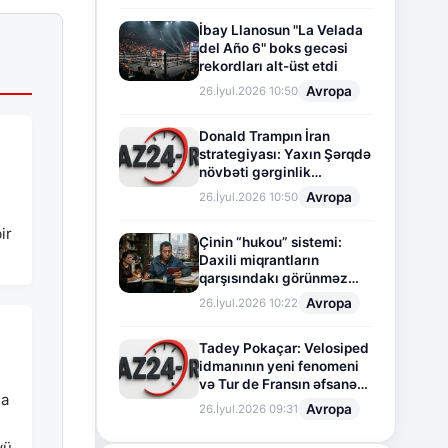
İbay Llanosun "La Velada
del Año 6" boks gecəsi
rekordları alt-üst etdi
Avropa
26.İyul.2026 10:50
Donald Trampın İran
strategiyası: Yaxın Şərqdə
növbəti gərginlik
mərhələsi
Avropa
26.İyul.2026 10:50
ir
Çinin “hukou” sistemi:
Daxili miqrantların
qarşısındakı görünməz
sədd
Avropa
26.İyul.2026 10:22
Tadey Pokaçar: Velosiped
idmanının yeni fenomeni
və Tur de Fransın əfsanəvi
ha
səhifəsi
Avropa
26.İyul.2026 09:31
yü