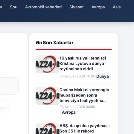
m
Şou
Avtomobil xəbərləri
Siyasət
Avropa
Asia
Ən Son Xəbərlər
16 yaşlı rusiyalı tennisçi
Kristina Lyutova dünya
reytinqində ciddi
irəliləyişə imza atdı
Dünya
04.Avqust.2026 11:06
Davina Makkol xərçənglə
mübarizədən sonra
televiziya fəaliyyətinə
fasilə verir
03.Avqust.2026 00:59
Avropa
ABŞ-da qızılca yayılması:
Son 35 ilin rekord