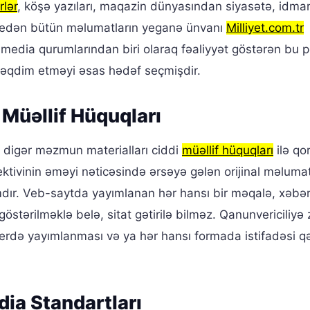
lər
, köşə yazıları, maqazin dünyasından siyasətə, idm
 edən bütün məlumatların yeganə ünvanı
Milliyet.com.tr
cı media qurumlarından biri olaraq fəaliyyət göstərən bu p
a təqdim etməyi əsas hədəf seçmişdir.
üəllif Hüquqları
 digər məzmun materialları ciddi
müəllif hüquqları
ilə qo
llektivinin əməyi nəticəsində ərsəyə gələn orijinal məlumat
mdır. Veb-saytda yayımlanan hər hansı bir məqalə, xəbər
stərilməklə belə, sitat gətirilə bilməz. Qanunvericiliyə 
yerdə yayımlanması və ya hər hansı formada istifadəsi qə
ia Standartları