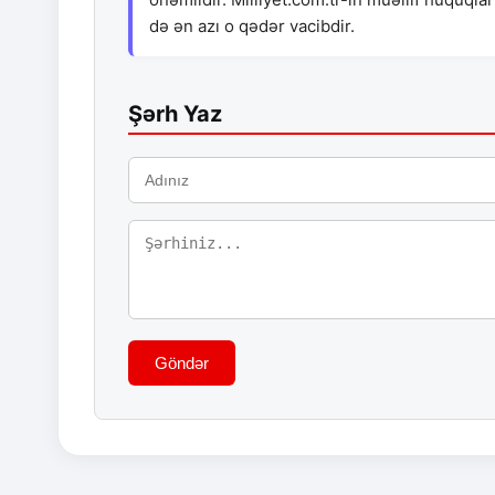
də ən azı o qədər vacibdir.
Şərh Yaz
Göndər