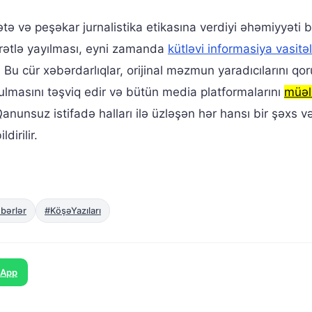
ətə və peşəkar jurnalistika etikasına verdiyi əhəmiyyəti 
rətlə yayılması, eyni zamanda
kütləvi informasiya vasitəl
 Bu cür xəbərdarlıqlar, orijinal məzmun yaradıcılarını q
yulmasını təşviq edir və bütün media platformalarını
müəll
Qanunsuz istifadə halları ilə üzləşən hər hansı bir şəxs v
irilir.
bərlər
#KöşəYazıları
sApp