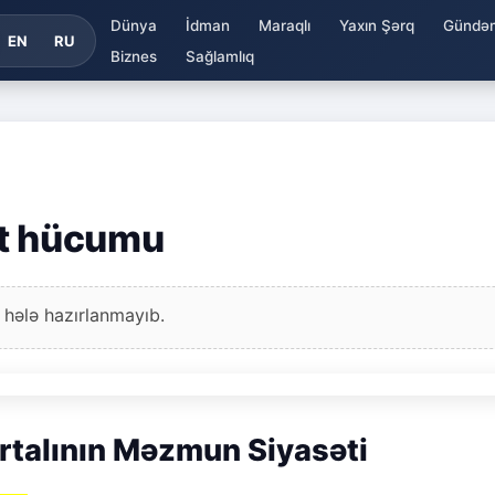
Dünya
İdman
Maraqlı
Yaxın Şərq
Gündə
EN
RU
Biznes
Sağlamlıq
et hücumu
 hələ hazırlanmayıb.
rtalının Məzmun Siyasəti