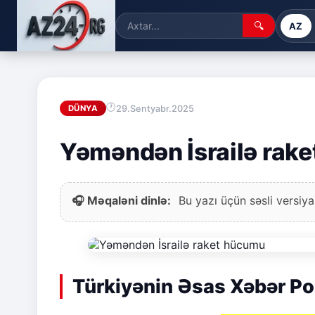
🔍
AZ
29.Sentyabr.2025
DÜNYA
Yəməndən İsrailə rak
🎧 Məqaləni dinlə:
Bu yazı üçün səsli versiya
Türkiyənin Əsas Xəbər Po