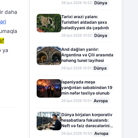
Dünya
26.İyul.2026 10:52
bir daha
Tarixi ərazi yalanı:
əri
Turistləri aldadan şəxs
bələdiyyəni də çaşdırdı
orumaqla
Dünya
26.İyul.2026 10:52
if
And dağları yarılır:
ə ya
Argentina və Çili arasında
nəhəng tunel layihəsi
Dünya
26.İyul.2026 10:51
İspaniyada meşə
yanğınları səbəbindən 19
min nəfər təxliyə olunub
Avropa
26.İyul.2026 10:51
Dünya birjaları korporativ
hesabatlara fokuslanıb:
Neft və faiz dərəcələrinin
təsiri altında cari vəziyyət
Avropa
26.İyul.2026 10:50