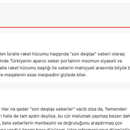
n İsrailə raket hücumu haqqında "son dəqiqə" xəbəri olaraq
ində Türkiyənin aparıcı xəbər portalının məzmun siyasəti və
ilə raket hücumu başlığı ilə xəbərin mahiyyəti arasında böyük b
və məqalənin əsas məqsədini gizlədə bilər.
dir. Hər nə qədər "son dəqiqə xəbərlər" vacib olsa da, Yəməndən
tları hələ də tam aydın deyilsə, bu cür məlumatı yaymaq bəzən da
ə, belə xəbərlərin mənbəyini və doğruluğunu araşdırmaq çox
arına verdiyi önəmi başa düşürəm, lakin informasiyanın düzgünlü