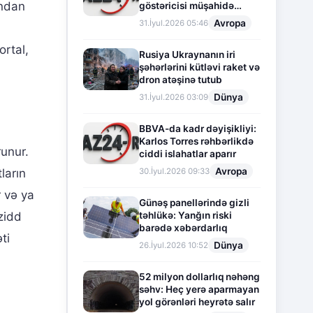
andan
göstəricisi müşahidə
olunur
Avropa
31.İyul.2026 05:46
ortal,
Rusiya Ukraynanın iri
şəhərlərini kütləvi raket və
dron atəşinə tutub
Dünya
31.İyul.2026 03:09
BBVA-da kadr dəyişikliyi:
Karlos Torres rəhbərlikdə
runur.
ciddi islahatlar aparır
Avropa
30.İyul.2026 09:33
ların
 və ya
Günəş panellərində gizli
təhlükə: Yanğın riski
zidd
barədə xəbərdarlıq
ti
Dünya
26.İyul.2026 10:52
52 milyon dollarlıq nəhəng
səhv: Heç yerə aparmayan
yol görənləri heyrətə salır