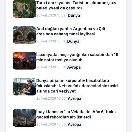
Tarixi ərazi yalanı: Turistləri aldadan şəxs
bələdiyyəni də çaşdırdı
Dünya
26.İyul.2026 10:52
And dağları yarılır: Argentina və Çili
arasında nəhəng tunel layihəsi
Dünya
26.İyul.2026 10:51
İspaniyada meşə yanğınları səbəbindən 19
min nəfər təxliyə olunub
Avropa
26.İyul.2026 10:51
Dünya birjaları korporativ hesabatlara
fokuslanıb: Neft və faiz dərəcələrinin təsiri
altında cari vəziyyət
Avropa
26.İyul.2026 10:50
İbay Llanosun "La Velada del Año 6" boks
gecəsi rekordları alt-üst etdi
Avropa
26.İyul.2026 10:50