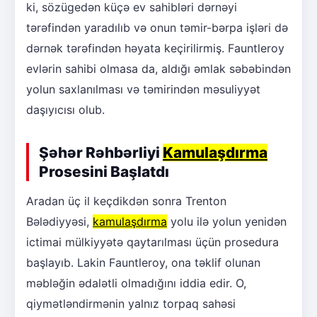
ki, sözügedən küçə ev sahibləri dərnəyi
tərəfindən yaradılıb və onun təmir-bərpa işləri də
dərnək tərəfindən həyata keçirilirmiş. Fauntleroy
evlərin sahibi olmasa da, aldığı əmlak səbəbindən
yolun saxlanılması və təmirindən məsuliyyət
daşıyıcısı olub.
Şəhər Rəhbərliyi
Kamulaşdırma
Prosesini Başlatdı
Aradan üç il keçdikdən sonra Trenton
Bələdiyyəsi,
kamulaşdırma
yolu ilə yolun yenidən
ictimai mülkiyyətə qaytarılması üçün prosedura
başlayıb. Lakin Fauntleroy, ona təklif olunan
məbləğin ədalətli olmadığını iddia edir. O,
qiymətləndirmənin yalnız torpaq sahəsi