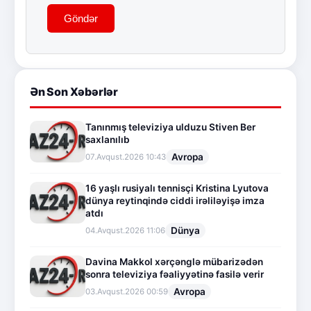
Göndər
Ən Son Xəbərlər
Tanınmış televiziya ulduzu Stiven Ber
saxlanılıb
Avropa
07.Avqust.2026 10:43
16 yaşlı rusiyalı tennisçi Kristina Lyutova
dünya reytinqində ciddi irəliləyişə imza
atdı
Dünya
04.Avqust.2026 11:06
Davina Makkol xərçənglə mübarizədən
sonra televiziya fəaliyyətinə fasilə verir
Avropa
03.Avqust.2026 00:59