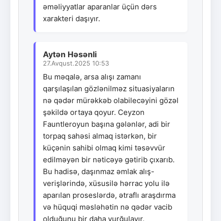
əməliyyatlar aparanlar üçün dərs
xarakteri daşıyır.
Aytən Həsənli
27.Avqust.2025 10:53
Bu məqalə, arsa alışı zamanı
qarşılaşılan gözlənilməz situasiyaların
nə qədər mürəkkəb olabilecəyini gözəl
şəkildə ortaya qoyur. Ceyzon
Fauntleroyun başına gələnlər, adi bir
torpaq sahəsi almaq istərkən, bir
küçənin sahibi olmaq kimi təsəvvür
edilməyən bir nəticəyə gətirib çıxarıb.
Bu hadisə, daşınmaz əmlak alış-
verişlərində, xüsusilə hərrac yolu ilə
aparılan proseslərdə, ətraflı araşdırma
və hüquqi məsləhətin nə qədər vacib
olduğunu bir daha vurğulayır.