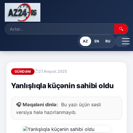
🔍
AZ
EN
RU
27.Avqust.2025
GÜNDƏM
Yanlışlıqla küçənin sahibi oldu
🎧 Məqaləni dinlə:
Bu yazı üçün səsli
versiya hələ hazırlanmayıb.