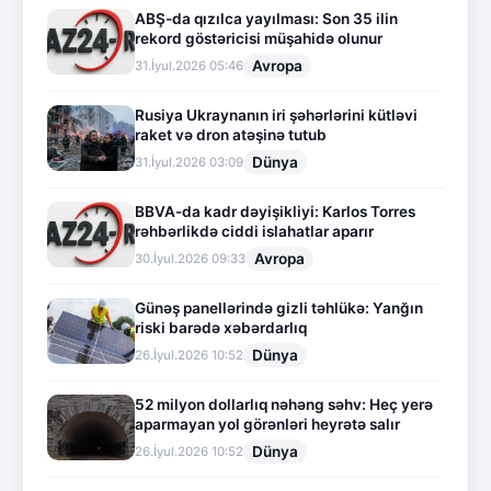
ABŞ-da qızılca yayılması: Son 35 ilin
rekord göstəricisi müşahidə olunur
Avropa
31.İyul.2026 05:46
Rusiya Ukraynanın iri şəhərlərini kütləvi
raket və dron atəşinə tutub
Dünya
31.İyul.2026 03:09
BBVA-da kadr dəyişikliyi: Karlos Torres
rəhbərlikdə ciddi islahatlar aparır
Avropa
30.İyul.2026 09:33
Günəş panellərində gizli təhlükə: Yanğın
riski barədə xəbərdarlıq
Dünya
26.İyul.2026 10:52
52 milyon dollarlıq nəhəng səhv: Heç yerə
aparmayan yol görənləri heyrətə salır
Dünya
26.İyul.2026 10:52