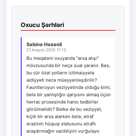
Oxucu Şərhləri
Səbinə Həsənli
27.Avqust.2025 11:13
Bu məqaləni oxuyanda "arsa alışı"
mövzusunda bir neçə sual yaranır. Bəs,
bu cür özəl yolların ictimaiyyətə
aidiyyəti necə müəyyənləşdirilir?
Fauntleroyun vəziyyətində olduğu kimi,
belə bir yanlışlığın qarşısını almaq üçün
hərrac prosesində hansı tədbirlər
görülməlidir? Bəlkə də bu vəziyyət,
kiçik bir arsa alarkən belə, ətraf
ərazinin hüquqi statusunu ətraflı
araşdırmağın vacibliyini vurğulayır.