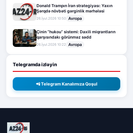
Donald Trampın İran strategiyası: Yaxın
Şərqdə növbəti gərginlik mərhələsi
Avropa
26.İyul.2026 10:50
Çinin “hukou” sistemi: Daxili miqrantların
qarşısındakı görünməz sədd
Avropa
26.İyul.2026 10:22
Telegramda izləyin
📲 Telegram Kanalımıza Qoşul