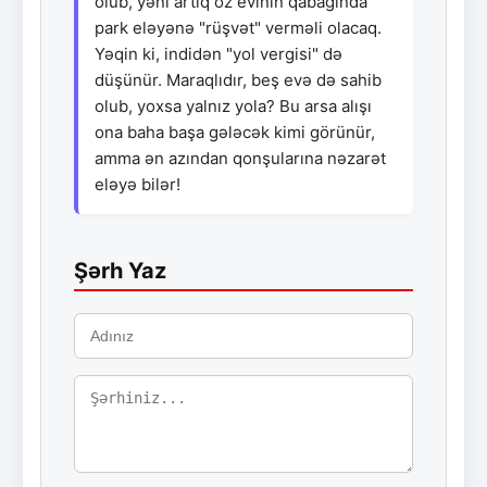
olub, yəni artıq öz evinin qabağında
park eləyənə "rüşvət" verməli olacaq.
Yəqin ki, indidən "yol vergisi" də
düşünür. Maraqlıdır, beş evə də sahib
olub, yoxsa yalnız yola? Bu arsa alışı
ona baha başa gələcək kimi görünür,
amma ən azından qonşularına nəzarət
eləyə bilər!
Şərh Yaz