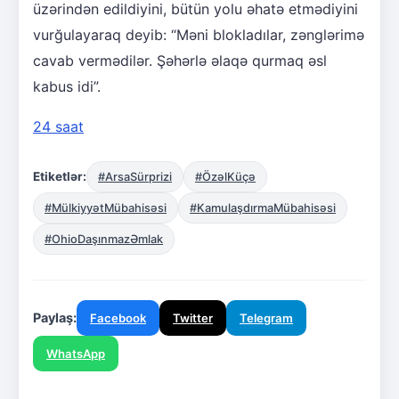
üzərindən edildiyini, bütün yolu əhatə etmədiyini
vurğulayaraq deyib: “Məni blokladılar, zənglərimə
cavab vermədilər. Şəhərlə əlaqə qurmaq əsl
kabus idi”.
24 saat
Etiketlər:
#ArsaSürprizi
#ÖzəlKüçə
#MülkiyyətMübahisəsi
#KamulaşdırmaMübahisəsi
#OhioDaşınmazƏmlak
Paylaş:
Facebook
Twitter
Telegram
WhatsApp