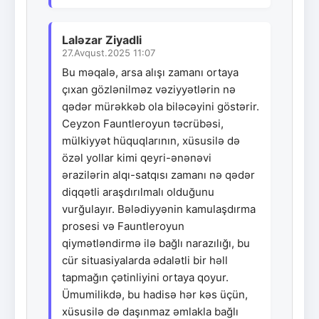
Laləzar Ziyadli
27.Avqust.2025 11:07
Bu məqalə, arsa alışı zamanı ortaya
çıxan gözlənilməz vəziyyətlərin nə
qədər mürəkkəb ola biləcəyini göstərir.
Ceyzon Fauntleroyun təcrübəsi,
mülkiyyət hüquqlarının, xüsusilə də
özəl yollar kimi qeyri-ənənəvi
ərazilərin alqı-satqısı zamanı nə qədər
diqqətli araşdırılmalı olduğunu
vurğulayır. Bələdiyyənin kamulaşdırma
prosesi və Fauntleroyun
qiymətləndirmə ilə bağlı narazılığı, bu
cür situasiyalarda ədalətli bir həll
tapmağın çətinliyini ortaya qoyur.
Ümumilikdə, bu hadisə hər kəs üçün,
xüsusilə də daşınmaz əmlakla bağlı