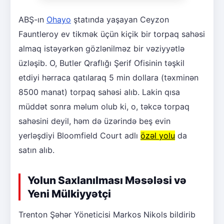
ABŞ-ın
Ohayo
ştatında yaşayan Ceyzon
Fauntleroy ev tikmək üçün kiçik bir torpaq sahəsi
almaq istəyərkən gözlənilməz bir vəziyyətlə
üzləşib. O, Butler Qraflığı Şerif Ofisinin təşkil
etdiyi hərraca qatılaraq 5 min dollara (təxminən
8500 manat) torpaq sahəsi alıb. Lakin qısa
müddət sonra məlum olub ki, o, təkcə torpaq
sahəsini deyil, həm də üzərində beş evin
yerləşdiyi Bloomfield Court adlı
özəl yolu
da
satın alıb.
Yolun Saxlanılması Məsələsi və
Yeni Mülkiyyətçi
Trenton Şəhər Yöneticisi Markos Nikols bildirib