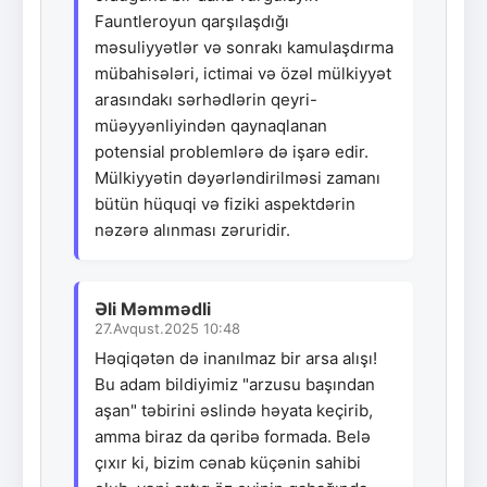
Fauntleroyun qarşılaşdığı
məsuliyyətlər və sonrakı kamulaşdırma
mübahisələri, ictimai və özəl mülkiyyət
arasındakı sərhədlərin qeyri-
müəyyənliyindən qaynaqlanan
potensial problemlərə də işarə edir.
Mülkiyyətin dəyərləndirilməsi zamanı
bütün hüquqi və fiziki aspektdərin
nəzərə alınması zəruridir.
Əli Məmmədli
27.Avqust.2025 10:48
Həqiqətən də inanılmaz bir arsa alışı!
Bu adam bildiyimiz "arzusu başından
aşan" təbirini əslində həyata keçirib,
amma biraz da qəribə formada. Belə
çıxır ki, bizim cənab küçənin sahibi