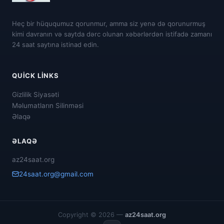
Heç bir hüququmuz qorunmur, amma siz yenə də qorunurmuş
kimi davranın və saytda dərc olunan xəbərlərdən istifadə zamanı
24 saat saytına istinad edin.
QUICK LINKS
Gizlilik Siyasəti
Məlumatların Silinməsi
Əlaqə
ƏLAQƏ
az24saat.org
24saat.org@gmail.com
Copyright © 2026 —
az24saat.org