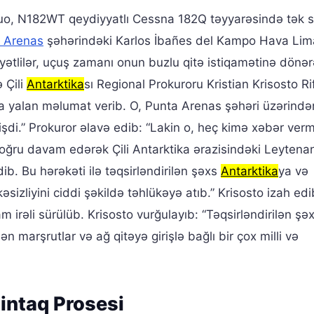
nü Quo, N182WT qeydiyyatlı Cessna 182Q təyyarəsində tək s
 Arenas
şəhərindəki Karlos İbañes del Kampo Hava Li
yyətlilər, uçuş zamanı onun buzlu qitə istiqamətinə dönə
 Çili
Antarktika
sı Regional Prokuroru Kristian Krisosto Ri
ına yalan məlumat verib. O, Punta Arenas şəhəri üzərində
işdi.” Prokuror əlavə edib: “Lakin o, heç kimə xəbər ve
oğru davam edərək Çili Antarktika ərazisindəki Leytena
b. Bu hərəkəti ilə təqsirləndirilən şəxs
Antarktika
ya və
izliyini ciddi şəkildə təhlükəyə atıb.” Krisosto izah edib
m irəli sürülüb. Krisosto vurğulayıb: “Təqsirləndirilən şə
n marşrutlar və ağ qitəyə girişlə bağlı bir çox milli və
tintaq Prosesi