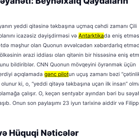
əyahəti: Beynəlxalq Qaydaların
nyanın yeddi qitəsinə təkbaşına uçmaq cəhdi zamanı Çili
planını icazəsiz dəyişdirməsi və
Antarktika
da eniş etməs
ernetdə məşhur olan Quonun əvvəlcədən xəbərdarlıq etmə
lkəsinin ərazi iddiası olan qitənin bir hissəsinə eniş et
duğunu bildiriblər. CNN Quonun mövqeyini öyrənmək üçün
verdiyi açıqlamada
gənc pilot
un uçuş zamanı bəzi “çətinlik
lunur ki, o, “yeddi qitəyə təkbaşına uçan ilk insan” olm
oplamağa çalışır. O, keçən sentyabr ayından bəri bu səya
aşıb. Onun son paylaşımı 23 iyun tarixinə aiddir və Filipp
və Hüquqi Nəticələr