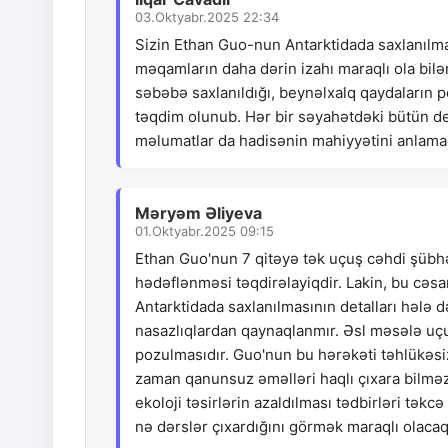
03.Oktyabr.2025 22:34
Sizin Ethan Guo-nun Antarktidada saxlanılması 
məqamların daha dərin izahı maraqlı ola bil
səbəbə saxlanıldığı, beynəlxalq qaydaların p
təqdim olunub. Hər bir səyahətdəki bütün d
məlumatlar da hadisənin mahiyyətini anlamaq
Məryəm Əliyeva
01.Oktyabr.2025 09:15
Ethan Guo'nun 7 qitəyə tək uçuş cəhdi şübhəsi
hədəflənməsi təqdirəlayiqdir. Lakin, bu cəs
Antarktidada saxlanılmasının detalları hələ 
nasazlıqlardan qaynaqlanmır. Əsl məsələ uçu
pozulmasıdır. Guo'nun bu hərəkəti təhlükəsizl
zaman qanunsuz əməlləri haqlı çıxara bilməz
ekoloji təsirlərin azaldılması tədbirləri təkc
nə dərslər çıxardığını görmək maraqlı olacaq