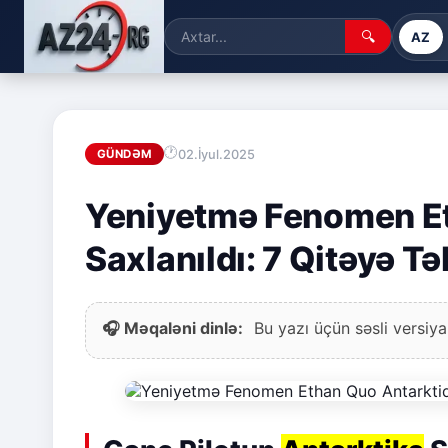
🔍
AZ
02.İyul.2025
GÜNDƏM
Yeniyetmə Fenomen E
Saxlanıldı: 7 Qitəyə T
🎧 Məqaləni dinlə:
Bu yazı üçün səsli versiya