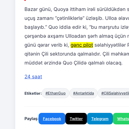
Bazar günü, Quoya ittiham irəli sürüldükdən so
uçuş zamanı “çətinliklərlə” üzləşib. Ulloa əlav
başlayıb.” Quo iddia edir ki, “bu marşrutu iz
çərşənbə axşamı Ulloadan şərh almaq üçün m
günü qərar verib ki,
gənc pilot
səlahiyyətlilə
qitənin Çili sektorunda qalmalıdır. Çili məhkə
müddət ərzində Quo Çilidə qalmalı olacaq.
24 saat
Etiketlər:
#EthanGuo
#Antarktida
#ÇiliSəlahiyyətli
Paylaş:
Facebook
Twitter
Telegram
What