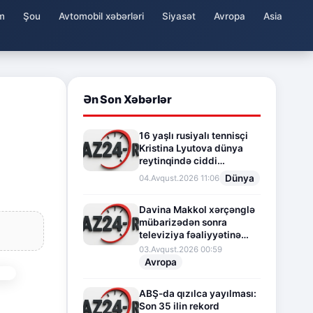
m
Şou
Avtomobil xəbərləri
Siyasət
Avropa
Asia
Ən Son Xəbərlər
16 yaşlı rusiyalı tennisçi
Kristina Lyutova dünya
reytinqində ciddi
irəliləyişə imza atdı
Dünya
04.Avqust.2026 11:06
Davina Makkol xərçənglə
mübarizədən sonra
televiziya fəaliyyətinə
fasilə verir
03.Avqust.2026 00:59
Avropa
ABŞ-da qızılca yayılması:
Son 35 ilin rekord