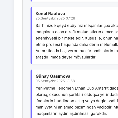
Könül Raufova
25.Sentyabr.2025 07:28
Şərhinizdə qeyd etdiyiniz məqamlar çox aktua
məqalədə daha ətraflı məlumatların olmaması
əhəmiyyətli bir məsələdir. Xüsusilə, onun haz
etmə prosesi haqqında daha dərin məlumatlar
Antarktidada baş verən bu cür hadisələrin təf
araşdırılmağa dəyər mövzulardır.
Günay Qasımova
05.Sentyabr.2025 18:58
Yeniyetmə Fenomen Ethan Quo Antarktidada S
olaraq, oxucunun şərhləri olduqca yerindədi
ifadələrin həddindən artıq və ya dəqiqləşd
mahiyyətini anlamaq baxımından vacibdir. Mə
məqamların aydınlaşdırılması gərəkdir.