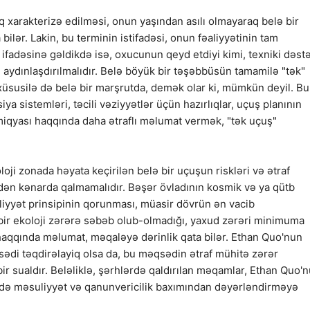
 xarakterizə edilməsi, onun yaşından asılı olmayaraq belə bir
bilər. Lakin, bu terminin istifadəsi, onun fəaliyyətinin tam
ifadəsinə gəldikdə isə, oxucunun qeyd etdiyi kimi, texniki dəstə
aydınlaşdırılmalıdır. Belə böyük bir təşəbbüsün tamamilə "tək"
xüsusilə də belə bir marşrutda, demək olar ki, mümkün deyil. Bu
ya sistemləri, təcili vəziyyətlər üçün hazırlıqlar, uçuş planının
 miqyası haqqında daha ətraflı məlumat vermək, "tək uçuş"
oji zonada həyata keçirilən belə bir uçuşun riskləri və ətraf
dən kənarda qalmamalıdır. Bəşər övladının kosmik və ya qütb
liyyət prinsipinin qorunması, müasir dövrün ən vacib
 bir ekoloji zərərə səbəb olub-olmadığı, yaxud zərəri minimuma
haqqında məlumat, məqaləyə dərinlik qata bilər. Ethan Quo'nun
ədi təqdirəlayiq olsa da, bu məqsədin ətraf mühitə zərər
 sualdır. Beləliklə, şərhlərdə qaldırılan məqamlar, Ethan Quo'
m də məsuliyyət və qanunvericilik baxımından dəyərləndirməyə