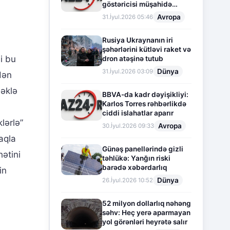
göstəricisi müşahidə
olunur
Avropa
31.İyul.2026 05:46
Rusiya Ukraynanın iri
şəhərlərini kütləvi raket və
i bu
dron atəşinə tutub
Dünya
31.İyul.2026 03:09
dən
məklə
BBVA-da kadr dəyişikliyi:
Karlos Torres rəhbərlikdə
ciddi islahatlar aparır
lərlə”
Avropa
30.İyul.2026 09:33
aqla
Günəş panellərində gizli
hətini
təhlükə: Yanğın riski
barədə xəbərdarlıq
in
Dünya
26.İyul.2026 10:52
52 milyon dollarlıq nəhəng
səhv: Heç yerə aparmayan
yol görənləri heyrətə salır