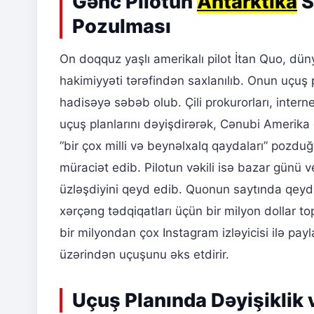
Gənc Pilotun
Antarktika
S
Pozulması
On doqquz yaşlı amerikalı pilot İtan Quo, dü
hakimiyyəti tərəfindən saxlanılıb. Onun uçuş 
hadisəyə səbəb olub. Çili prokurorları, int
uçuş planlarını dəyişdirərək, Cənubi Amerika ö
“bir çox milli və beynəlxalq qaydaları” poz
müraciət edib. Pilotun vəkili isə bazar günü 
üzləşdiyini qeyd edib. Quonun saytında qeyd o
xərçəng tədqiqatları üçün bir milyon dollar t
bir milyondan çox Instagram izləyicisi ilə payl
üzərindən uçuşunu əks etdirir.
Uçuş Planında Dəyişiklik 