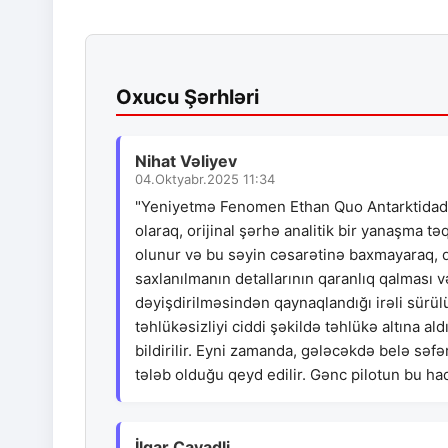
Oxucu Şərhləri
Nihat Vəliyev
04.Oktyabr.2025 11:34
"Yeniyetmə Fenomen Ethan Quo Antarktidada 
olaraq, orijinal şərhə analitik bir yanaşma
olunur və bu səyin cəsarətinə baxmayaraq, q
saxlanılmanın detallarının qaranlıq qalması 
dəyişdirilməsindən qaynaqlandığı irəli sür
təhlükəsizliyi ciddi şəkildə təhlükə altına a
bildirilir. Eyni zamanda, gələcəkdə belə səfər
tələb olduğu qeyd edilir. Gənc pilotun bu had
İlqar Cavadli