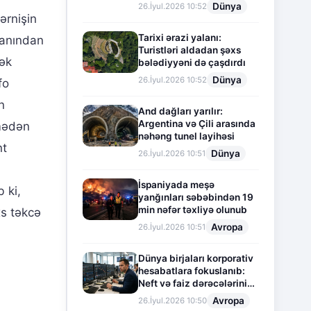
Dünya
26.İyul.2026 10:52
ərnişin
Tarixi ərazi yalanı:
manından
Turistləri aldadan şəxs
rək
bələdiyyəni də çaşdırdı
Dünya
26.İyul.2026 10:52
fo
n
And dağları yarılır:
Argentina və Çili arasında
rmədən
nəhəng tunel layihəsi
nt
Dünya
26.İyul.2026 10:51
İspaniyada meşə
 ki,
yanğınları səbəbindən 19
min nəfər təxliyə olunub
xs təkcə
Avropa
26.İyul.2026 10:51
Dünya birjaları korporativ
hesabatlara fokuslanıb:
Neft və faiz dərəcələrinin
təsiri altında cari vəziyyət
Avropa
26.İyul.2026 10:50