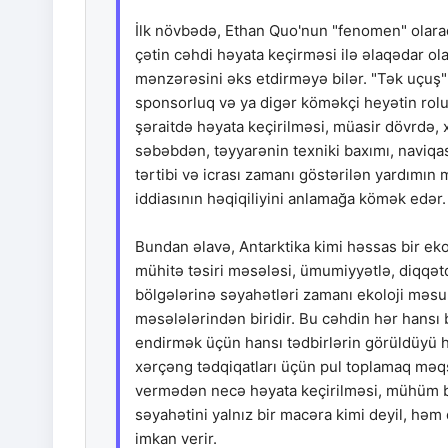
İlk növbədə, Ethan Quo'nun "fenomen" olaraq
çətin cəhdi həyata keçirməsi ilə əlaqədar ola 
mənzərəsini əks etdirməyə bilər. "Tək uçuş" 
sponsorluq və ya digər köməkçi heyətin rolu 
şəraitdə həyata keçirilməsi, müasir dövrdə, 
səbəbdən, təyyarənin texniki baxımı, naviqasi
tərtibi və icrası zamanı göstərilən yardımın
iddiasının həqiqiliyini anlamağa kömək edər.
Bundan əlavə, Antarktika kimi həssas bir ekol
mühitə təsiri məsələsi, ümumiyyətlə, diqqət
bölgələrinə səyahətləri zamanı ekoloji məsu
məsələlərindən biridir. Bu cəhdin hər hansı
endirmək üçün hansı tədbirlərin görüldüyü 
xərçəng tədqiqatları üçün pul toplamaq məqs
vermədən necə həyata keçirilməsi, mühüm bir
səyahətini yalnız bir macəra kimi deyil, hə
imkan verir.