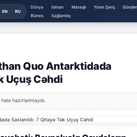
Dünya
İdman
Maraqlı
Yaxın Şərq
Gündə
EN
RU
Biznes
Sağlamlıq
than Quo Antarktidada
ək Uçuş Cəhdi
 hələ hazırlanmayıb.