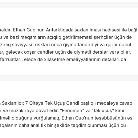
ldır. Ethan Guo'nun Antarktidada saxlanılması hadisəsi ilə bağl
 və bəzi məqamların açıqlıq gətirilməməsi şərhçilər üçün də
ırlıq səviyyəsi, riskləri necə qiymətləndirdiyi və qərar qəbul
, gələcək oxşar cəhdlər üçün də qiymətli dərslər verə bilər.
ərrüatları, eləcə də xilasetmə əməliyyatlarının detalları da
axlanıldı: 7 Qitəyə Tək Uçuş Cəhdi başlıqlı məqaləyə cavab
r və müzakirəyə dəvət edir. "Fenomen" və "tək uçuş" kimi
irilməli olduğunu vurğulamaq, Ethan Quo'nun təşəbbüsünün əsl
qalənin daha analitik bir şəkildə təqdim olunması üçün bu