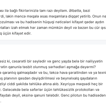
ilə bağlı fikirlərinizlə tam razı deyiləm. Əlbəttə, bəzi
ərdi, lakin məncə məqalə əsas məqamlara diqqət yetirib. Onun n
ozulması və bu hadisənin hüquqi nəticələri kifayət qədər aydın
etalları izah etmək hər zaman mümkün deyil və bəzən bu cür qıs
 üçün kifayət edir.
z ki, cəsarətli bir səylədir və gənc yaşda belə bir nailiyyətin
arətin qanunla təsbit olunmuş sərhədləri aşmağa dəyərmi?
də qaranlıq qalmaqdadır və bu, təkcə hava şəraitindən və ya texni
ş planının qəsdən dəyişdirilməsi və beynəlxalq qaydaların
iyi ciddi şəkildə təhlükə altına alıb. Xeyriyyə məqsədi heç bir
. Gələcəkdə belə səfərlər üçün təhlükəsizlik protokolları və
ə faydalı deyil, əksinə qanuni tələbdir. Gənc pilotun bu hadisədən
.