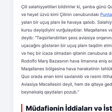
Çili səlahiyyətliləri bildirirlər ki, şənbə gü
və heyət üzvü kimi Çilinin cənubundakı
Punta
yalan bir uçuş planı ilə havaya qalxıb. Səlahi
kursu dəyişdiyini vurğulayıblar. Maqallanes və
deyib: “Təqsirləndirilən şəxs aviasiya orqan
uçacağını göstərən bir uçuş planı təqdim etm
və heç bir icazə olmadan qitənin cənubuna d
Rodolfo Marş Bazasının hava limanına eniş edi
Maqallanes bölgəsinə hava hərəkətinin təhlükəs
Quo orada enən kimi saxlanılıb və rəsmi ittiha
Aviasiya Məcəlləsini deyil, həm də qitəyə gedə
beynəlxalq qaydaları pozub.”
Müdafiənin İddiaları və İs