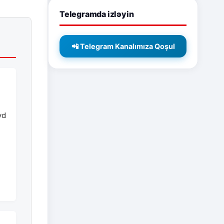
Telegramda izləyin
📲 Telegram Kanalımıza Qoşul
yd