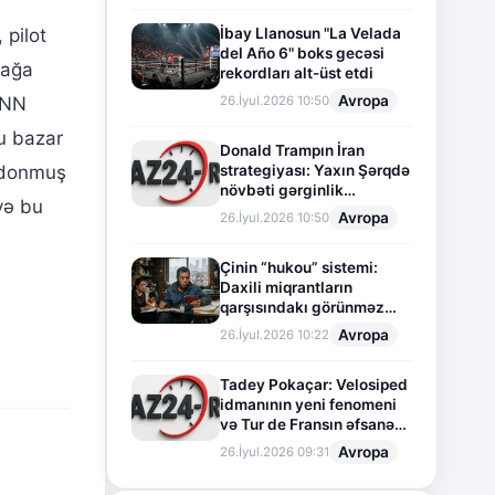
İbay Llanosun "La Velada
 pilot
del Año 6" boks gecəsi
mağa
rekordları alt-üst etdi
Avropa
26.İyul.2026 10:50
 CNN
u bazar
Donald Trampın İran
strategiyası: Yaxın Şərqdə
r donmuş
növbəti gərginlik
və bu
mərhələsi
Avropa
26.İyul.2026 10:50
Çinin “hukou” sistemi:
Daxili miqrantların
qarşısındakı görünməz
sədd
Avropa
26.İyul.2026 10:22
Tadey Pokaçar: Velosiped
idmanının yeni fenomeni
və Tur de Fransın əfsanəvi
səhifəsi
Avropa
26.İyul.2026 09:31