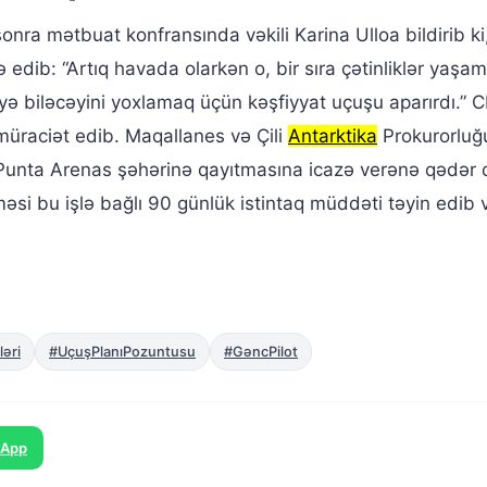
nra mətbuat konfransında vəkili Karina Ulloa bildirib ki,
ə edib: “Artıq havada olarkən o, bir sıra çətinliklər yaşa
ləyə biləcəyini yoxlamaq üçün kəşfiyyat uçuşu aparırdı.”
üraciət edib. Maqallanes və Çili
Antarktika
Prokurorluğ
r Punta Arenas şəhərinə qayıtmasına icazə verənə qədə
məsi bu işlə bağlı 90 günlük istintaq müddəti təyin edib 
ləri
#UçuşPlanıPozuntusu
#GəncPilot
sApp