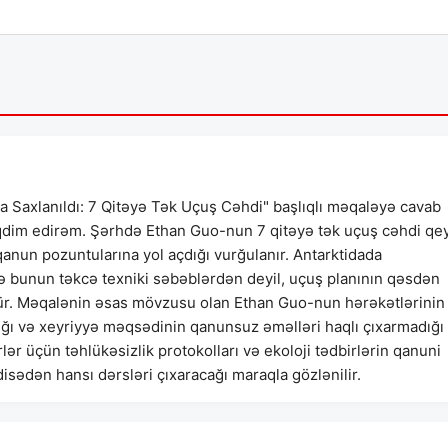
Saxlanıldı: 7 Qitəyə Tək Uçuş Cəhdi" başlıqlı məqaləyə cavab
 təqdim edirəm. Şərhdə Ethan Guo-nun 7 qitəyə tək uçuş cəhdi qe
anun pozuntularına yol açdığı vurğulanır. Antarktidada
və bunun təkcə texniki səbəblərdən deyil, uçuş planının qəsdən
ülür. Məqalənin əsas mövzusu olan Ethan Guo-nun hərəkətlərinin
ldığı və xeyriyyə məqsədinin qanunsuz əməlləri haqlı çıxarmadığı
lər üçün təhlükəsizlik protokolları və ekoloji tədbirlərin qanuni
isədən hansı dərsləri çıxaracağı maraqla gözlənilir.