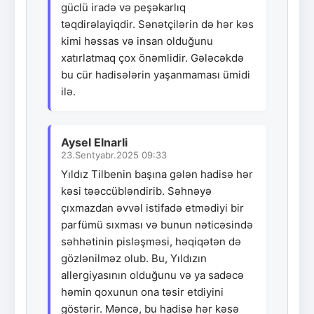
güclü iradə və peşəkarlıq
təqdirəlayiqdir. Sənətçilərin də hər kəs
kimi həssas və insan olduğunu
xatırlatmaq çox önəmlidir. Gələcəkdə
bu cür hadisələrin yaşanmaması ümidi
ilə.
Aysel Elnarli
23.Sentyabr.2025 09:33
Yıldız Tilbenin başına gələn hadisə hər
kəsi təəccübləndirib. Səhnəyə
çıxmazdan əvvəl istifadə etmədiyi bir
parfümü sıxması və bunun nəticəsində
səhhətinin pisləşməsi, həqiqətən də
gözlənilməz olub. Bu, Yıldızın
allergiyasının olduğunu və ya sadəcə
həmin qoxunun ona təsir etdiyini
göstərir. Məncə, bu hadisə hər kəsə