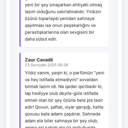
yeni bir şey sınayarkən ehtiyatlı olmaq
lazım olduğunu xatırlatmalıdır. Yıldızın
özünü toparlayıb yenidən səhnəyə
qayıtması isə onun peşəkarlığını və
pərəstişkarlarına olan sevgisini bir
daha sübut edir.
Zaur Cavadli
23.Sentyabr.2025 09:28
Yıldız xanım, yəqin ki, o parfümün "yeni
və heç istifadə etmədiyini" əvvəldən
bilmək lazım idi. Nə qədər qəribədir ki,
lap hədiyyə olub deyilə-gülə istifadə
etməli olan bir şey özünə belə pis təsir
edir! Qovun, şaftalı, xiyar qarışığı, hətta
qoxusu belə adamı çaşdırar. Səhnədə
adam elə bilər səhnəyə bir şey olub,
amma əsl səbəb elə öz qoltuğunda