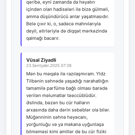
qəribə, eyni zamanda da həyatın
içindən olan hadisələri ilə bizə gülməli,
amma düşündürücü anlar yaşatmasıdır.
Belə çıxır ki, o, sadəcə mahnılarıyla
deyil, ətirləriylə də diqqət mərkəzində
qalmağı bacarır.
Vüsal Ziyadli
23.Sentyabr.2025 07:28
Mən bu məqalə ilə razılaşmıram. Yldz
Tilbənin səhnədə yaşadığı narahatlığın
tamamilə parfümə bağlı olması barədə
verilən məlumatlar təəccüblüdür.
Əslində, bəzən bu cür halların
arxasında daha dərin səbəblər ola bilər.
Müğənninin səhnə həyəcanı,
yorğunluğu və ya məkana uyğunlaşa
bilməməsi kimi amillər də bu cür fiziki