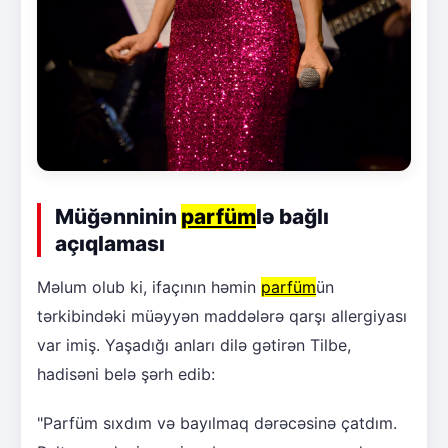
Müğənninin
parfüm
lə bağlı
açıqlaması
Məlum olub ki, ifaçının həmin
parfüm
ün
tərkibindəki müəyyən maddələrə qarşı allergiyası
var imiş. Yaşadığı anları dilə gətirən Tilbe,
hadisəni belə şərh edib:
"Parfüm sıxdım və bayılmaq dərəcəsinə çatdım.