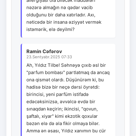
allergiyası ola biləcək maddələri
nəzərə almağın nə qədər vacib
olduğunu bir daha xatırladır. Axı,
nəticədə bir insana əziyyət vermək
istəmərik, elə deyilmi?
Ramin Cəfərov
23.Sentyabr.2025 07:33
Ah, Yıldız Tilbe! Səhnəyə çıxıb əsl bir
"parfum bombası" partlatmaq da ancaq
ona qismət olardı. Düşünürəm ki, bu
hadisə bizə bir neçə dərsi öyrətdi:
birincisi, yeni parfüm istifadə
edəcəksinizsə, əvvəlcə evdə bir
sınaqdan keçirin; ikincisi, "qovun,
şaftalı, xiyar" kimi ekzotik qoxular
bəzən elə də əla fikir olmaya bilər.
Amma ən əsası, Yıldız xanımın bu cür