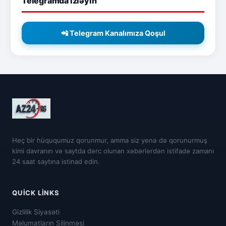
Telegramda izləyin
📲 Telegram Kanalımıza Qoşul
Heç bir hüququmuz qorunmur, amma siz yenə də qorunurmuş
kimi davranın və saytda dərc olunan xəbərlərdən istifadə zamanı
24 saat saytına istinad edin.
QUICK LINKS
Gizlilik Siyasəti
Məlumatların Silinməsi