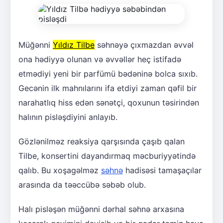
Müğənni
Yıldız Tilbe
səhnəyə çıxmazdan əvvəl
ona hədiyyə olunan və əvvəllər heç istifadə
etmədiyi yeni bir parfümü bədəninə bolca sıxıb.
Gecənin ilk mahnılarını ifa etdiyi zaman qəfil bir
narahatlıq hiss edən sənətçi, qoxunun təsirindən
halının pisləşdiyini anlayıb.
Gözlənilməz reaksiya qarşısında çaşıb qalan
Tilbe, konsertini dayandırmaq məcburiyyətində
qalıb. Bu xoşagəlməz
səhnə
hadisəsi tamaşaçılar
arasında da təəccübə səbəb olub.
Halı pisləşən müğənni dərhal səhnə arxasına