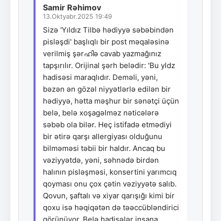
Samir Rəhimov
13.Oktyabr.2025 19:49
Sizə 'Yıldız Tilbə hədiyyə səbəbindən
pisləşdi' başlıqlı bir post məqaləsinə
verilmiş şərഹിə cavab yazmağınız
tapşırılır. Orijinal şərh belədir: 'Bu yldz
hadisəsi maraqlıdır. Deməli, yəni,
bəzən ən gözəl niyyətlərlə edilən bir
hədiyyə, hətta məşhur bir sənətçi üçün
belə, belə xoşagəlməz nəticələrə
səbəb ola bilər. Heç istifadə etmədiyi
bir ətirə qarşı allergiyası olduğunu
bilməməsi təbii bir haldır. Ancaq bu
vəziyyətdə, yəni, səhnədə birdən
halının pisləşməsi, konsertini yarımcıq
qoyması onu çox çətin vəziyyətə salıb.
Qovun, şaftalı və xiyar qarışığı kimi bir
qoxu isə həqiqətən də təəccübləndirici
görünüyor. Belə hadisələr insana