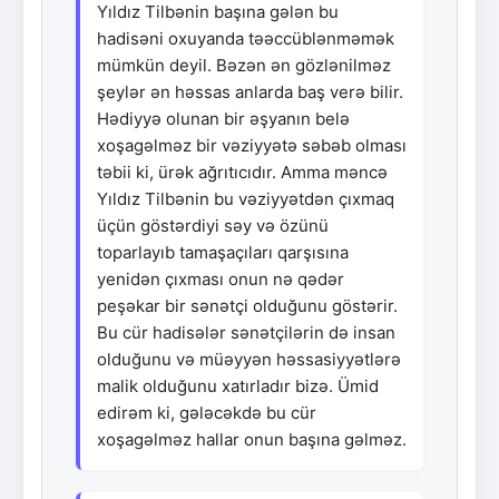
Yıldız Tilbənin başına gələn bu
hadisəni oxuyanda təəccüblənməmək
mümkün deyil. Bəzən ən gözlənilməz
şeylər ən həssas anlarda baş verə bilir.
Hədiyyə olunan bir əşyanın belə
xoşagəlməz bir vəziyyətə səbəb olması
təbii ki, ürək ağrıtıcıdır. Amma məncə
Yıldız Tilbənin bu vəziyyətdən çıxmaq
üçün göstərdiyi səy və özünü
toparlayıb tamaşaçıları qarşısına
yenidən çıxması onun nə qədər
peşəkar bir sənətçi olduğunu göstərir.
Bu cür hadisələr sənətçilərin də insan
olduğunu və müəyyən həssasiyyətlərə
malik olduğunu xatırladır bizə. Ümid
edirəm ki, gələcəkdə bu cür
xoşagəlməz hallar onun başına gəlməz.