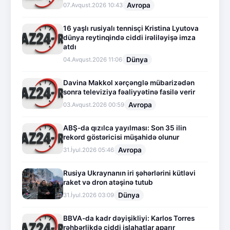
Avropa
07.Avqust.2026 10:43
16 yaşlı rusiyalı tennisçi Kristina Lyutova
dünya reytinqində ciddi irəliləyişə imza
atdı
Dünya
04.Avqust.2026 11:06
Davina Makkol xərçənglə mübarizədən
sonra televiziya fəaliyyətinə fasilə verir
Avropa
03.Avqust.2026 00:59
ABŞ-da qızılca yayılması: Son 35 ilin
rekord göstəricisi müşahidə olunur
Avropa
31.İyul.2026 05:46
Rusiya Ukraynanın iri şəhərlərini kütləvi
raket və dron atəşinə tutub
Dünya
31.İyul.2026 03:09
BBVA-da kadr dəyişikliyi: Karlos Torres
rəhbərlikdə ciddi islahatlar aparır