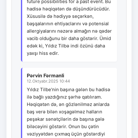
future possibilities for a past event. Bu
hadisə həqiqətən də düşündürücüdür.
Xüsusilə də hədiyyə seçərkən,
başqalarının ehtiyaclarını və potensial
allergiyalarını nəzərə almağın nə qədər
vacib olduğunu bir daha göstərir. Ümid
edək ki, Yıldız Tilbə indi özünü daha
yaxşı hiss edir.
Pərvin Fərmanli
12.Oktyabr.2025 10:44
Yıldız Tilbe'nin başına gələn bu hadisə
ilə bağlı yazdığınız şərhə qatılıram.
Həqiqətən də, ən gözlənilməz anlarda
baş verə bilən xoşagəlməz halların
peşəkar sənətçilərin də başına gələ
biləcəyini göstərir. Onun bu çətin
vəziyyətdən çıxmaq üçün göstərdiyi